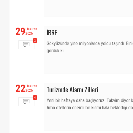
29
Haziran
İBRE
2026
2
Gökyüzünde yine milyonlarca yolcu taşındı. Binl
gördük ki...
22
Haziran
Turizmde Alarm Zilleri
2026
4
Yeni bir haftaya daha başlıyoruz. Takvim diyor k
Ama otellerin önemli bir kısmı hâlâ beklediği 