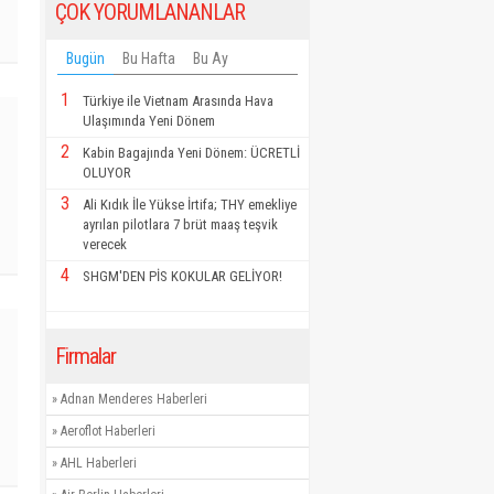
ÇOK YORUMLANANLAR
Bugün
Bu Hafta
Bu Ay
1
Türkiye ile Vietnam Arasında Hava
Ulaşımında Yeni Dönem
2
Kabin Bagajında Yeni Dönem: ÜCRETLİ
OLUYOR
3
Ali Kıdık İle Yükse İrtifa; THY emekliye
ayrılan pilotlara 7 brüt maaş teşvik
verecek
4
SHGM'DEN PİS KOKULAR GELİYOR!
Firmalar
»
Adnan Menderes Haberleri
»
Aeroflot Haberleri
»
AHL Haberleri