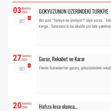
03
Ağustos
GÖKYÜZÜNÜN ÜZERİNDEKİ TÜRKİYE
2026
4
Biri size "Türkiye ne üretiyor?" diye sorsa... Te
kavga... Sanırsınız ki bu ülkede çivi bile çakılmıy
27
Temmuz
Gurur, Rekabet ve Karar
2026
3
Filenin Sultanları'nın gururu, gökyüzündeki rekab
20
Temmuz
Hafıza kısa olunca...
2026