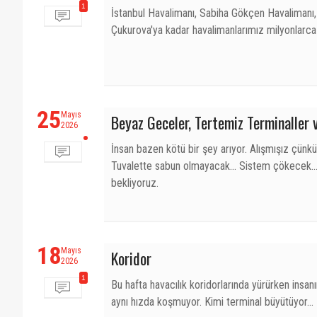
1
İstanbul Havalimanı, Sabiha Gökçen Havalimanı
Çukurova'ya kadar havalimanlarımız milyonlarca 
25
Mayıs
Beyaz Geceler, Tertemiz Terminaller 
2026
İnsan bazen kötü bir şey arıyor. Alışmışız çünk
Tuvalette sabun olmayacak… Sistem çökecek… U
bekliyoruz.
18
Mayıs
Koridor
2026
1
Bu hafta havacılık koridorlarında yürürken insan
aynı hızda koşmuyor. Kimi terminal büyütüyor…