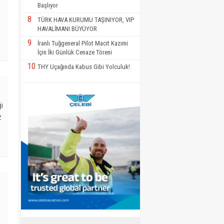
Başlıyor
8
TÜRK HAVA KURUMU TAŞINIYOR, VIP
HAVALİMANI BÜYÜYOR
9
İranlı Tuğgeneral Pilot Macit Kazımi
İçin İki Günlük Cenaze Töreni
10
THY Uçağında Kabus Gibi Yolculuk!
ı
z