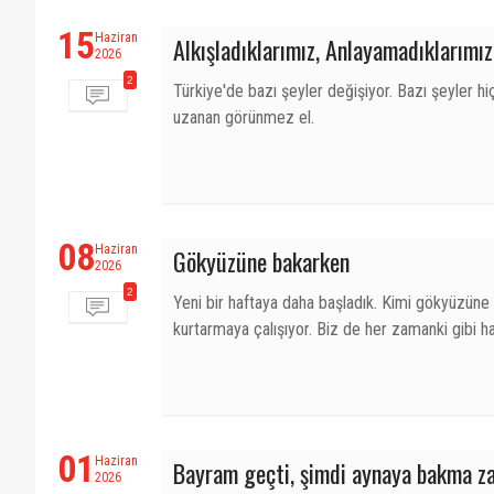
15
Haziran
Alkışladıklarımız, Anlayamadıklarımız
2026
2
Türkiye'de bazı şeyler değişiyor. Bazı şeyler 
uzanan görünmez el.
08
Haziran
Gökyüzüne bakarken
2026
2
Yeni bir haftaya daha başladık. Kimi gökyüzüne 
kurtarmaya çalışıyor. Biz de her zamanki gibi h
01
Haziran
Bayram geçti, şimdi aynaya bakma z
2026