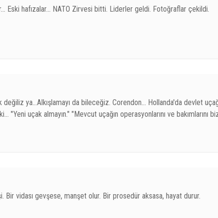
.. Eski hafızalar... NATO Zirvesi bitti. Liderler geldi. Fotoğraflar çekildi.
 değiliz ya…Alkışlamayı da bileceğiz. Corendon… Hollanda'da devlet uçağ
ı ki… "Yeni uçak almayın." "Mevcut uçağın operasyonlarını ve bakımlarını bi
i. Bir vidası gevşese, manşet olur. Bir prosedür aksasa, hayat durur.