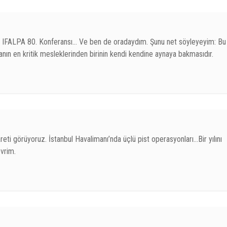
di. IFALPA 80. Konferansı… Ve ben de oradaydım. Şunu net söyleyeyim: Bu
ünyanın en kritik mesleklerinden birinin kendi kendine aynaya bakmasıdır.
ti görüyoruz. İstanbul Havalimanı’nda üçlü pist operasyonları…Bir yılını
vrim.