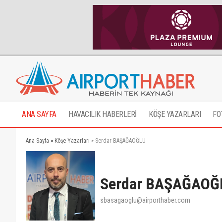
ANA SAYFA
HAVACILIK HABERLERİ
KÖŞE YAZARLARI
FO
Ana Sayfa
»
Köşe Yazarları
»
Serdar BAŞAĞAOĞLU
Serdar BAŞAĞAOĞ
sbasagaoglu@airporthaber.com