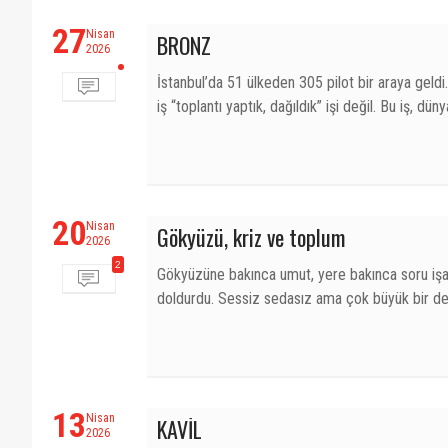
27
Nisan
BRONZ
2026
İstanbul’da 51 ülkeden 305 pilot bir araya gel
iş “toplantı yaptık, dağıldık” işi değil. Bu iş, d
20
Nisan
Gökyüzü, kriz ve toplum
2026
2
Gökyüzüne bakınca umut, yere bakınca soru işare
doldurdu. Sessiz sedasız ama çok büyük bir de
13
Nisan
KAVİL
2026