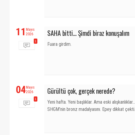
11
Mayıs
SAHA bitti… Şimdi biraz konuşalım
2026
1
Fuara girdim.
04
Mayıs
Gürültü çok, gerçek nerede?
2026
1
Yeni hafta. Yeni başlıklar. Ama eski alışkanlık
SHGM’nin bronz madalyasını. Epey dikkat çekti