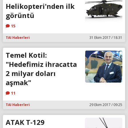
Helikopteri'nden ilk
görüntü
15
TAI Haberleri
31 Ekim 2017 / 18:31
Temel Kotil:
"Hedefimiz ihracatta
2 milyar doları
aşmak"
11
TAI Haberleri
29 Ekim 2017 / 09:25
ATAK T-129