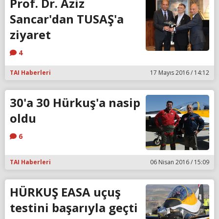
Prof. Dr. Aziz
Sancar'dan TUSAŞ'a
ziyaret
4
TAI Haberleri
17 Mayıs 2016 / 14:12
30'a 30 Hürkuş'a nasip
oldu
6
TAI Haberleri
06 Nisan 2016 / 15:09
HÜRKUŞ EASA uçuş
testini başarıyla geçti