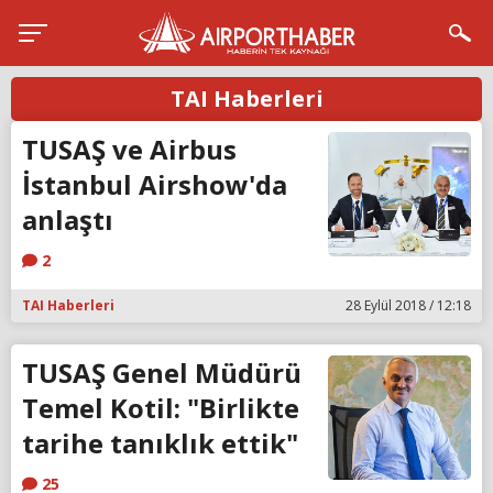
TAI Haberleri
TUSAŞ ve Airbus
İstanbul Airshow'da
anlaştı
2
TAI Haberleri
28 Eylül 2018 / 12:18
TUSAŞ Genel Müdürü
Temel Kotil: "Birlikte
tarihe tanıklık ettik"
25