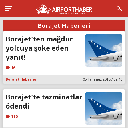
Borajet Haberleri
Borajet'ten mağdur
yolcuya şoke eden
yanıt!
16
Borajet Haberleri
05 Temmuz 2018 / 09:40
Borajet'te tazminatlar
ödendi
110