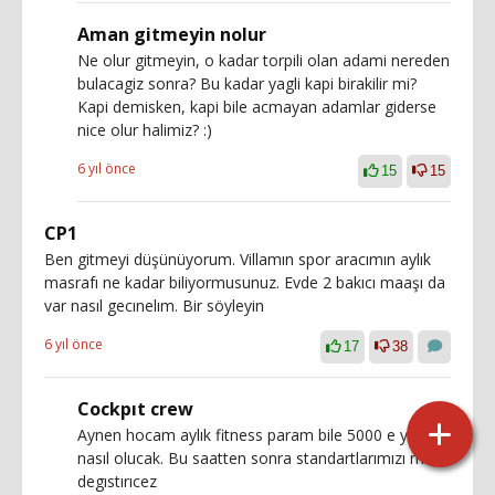
Aman gitmeyin nolur
Ne olur gitmeyin, o kadar torpili olan adami nereden
bulacagiz sonra? Bu kadar yagli kapi birakilir mi?
Kapi demisken, kapi bile acmayan adamlar giderse
nice olur halimiz? :)
6 yıl önce
15
15
CP1
Ben gitmeyi düşünüyorum. Villamın spor aracımın aylık
masrafı ne kadar biliyormusunuz. Evde 2 bakıcı maaşı da
var nasıl gecınelım. Bir söyleyin
6 yıl önce
17
38
Cockpıt crew
Aynen hocam aylık fitness param bile 5000 e yakın
nasıl olucak. Bu saatten sonra standartlarımızı mı
degıstırıcez