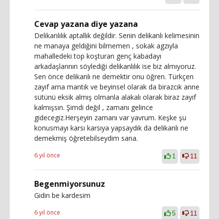
Cevap yazana diye yazana
Delikanlılık aptallık değildir. Senin delikanlı kelimesinin
ne manaya geldiğini bilmemen , sokak agzıyla
mahalledeki top koşturan genç kabadayı
arkadaşlarının söylediği delikanlılık ise biz almıyoruz.
Sen önce delikanlı ne demektir onu öğren. Türkçen
zayıf ama mantık ve beyinsel olarak da birazcık anne
sütünü eksik almış olmanla alakalı olarak biraz zayıf
kalmışsın. Şimdi değil , zamanı gelince
gidecegiz.Herşeyin zamanı var yavrum. Keşke şu
konusmayı karsı karsıya yapsaydık da delikanlı ne
demekmiş öğretebilseydim sana.
6 yıl önce
1
11
Begenmiyorsunuz
Gidin be kardesim
6 yıl önce
5
11