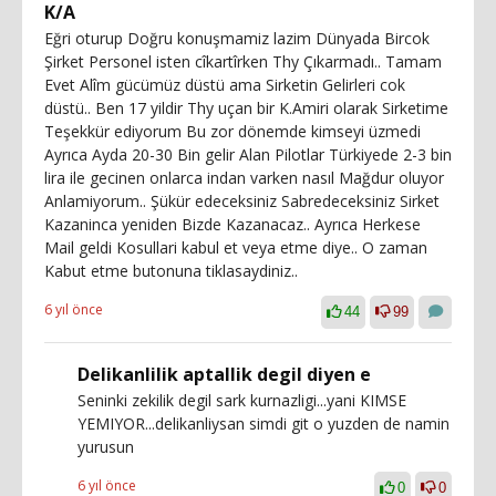
K/A
Eğri oturup Doğru konuşmamiz lazim Dünyada Bircok
Şirket Personel isten cîkartîrken Thy Çıkarmadı.. Tamam
Evet Alîm gücümüz düstü ama Sirketin Gelirleri cok
düstü.. Ben 17 yildir Thy uçan bir K.Amiri olarak Sirketime
Teşekkür ediyorum Bu zor dönemde kimseyi üzmedi
Ayrıca Ayda 20-30 Bin gelir Alan Pilotlar Türkiyede 2-3 bin
lira ile gecinen onlarca indan varken nasıl Mağdur oluyor
Anlamiyorum.. Şükür edeceksiniz Sabredeceksiniz Sirket
Kazaninca yeniden Bizde Kazanacaz.. Ayrıca Herkese
Mail geldi Kosullari kabul et veya etme diye.. O zaman
Kabut etme butonuna tiklasaydiniz..
6 yıl önce
44
99
Delikanlilik aptallik degil diyen e
Seninki zekilik degil sark kurnazligi...yani KIMSE
YEMIYOR...delikanliysan simdi git o yuzden de namin
yurusun
6 yıl önce
0
0