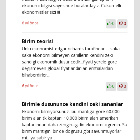
ekonomi bilgisi sayesinde buralardayiz. Cokomelli
ekonomistler sizi !!!
6 yıl önce
0
0
Birim teorisi
Unlu ekonomist edgar richards tarafindan.....saka
saka ekonomi bilmeyen cahillerin kendini zeki
sandigi ekonomik dusuncedir...fiyati yerele gore
degismeyen global fiyatlandirilan emtialardan
bihaberdirler...
6 yıl önce
0
0
Birimle dusununce kendini zeki sananlar
Ekonomi bilmiyorsunuz...bu mantiga gore 60.000
birim alan tk kaptani 10.000 birim alan amerikan
kaptanindan daha zengin...gidin ekonomi ogrenin. Su
birim mantigini bir de dogrusu gibi savunmuyorlar
mi....ya sabir ya