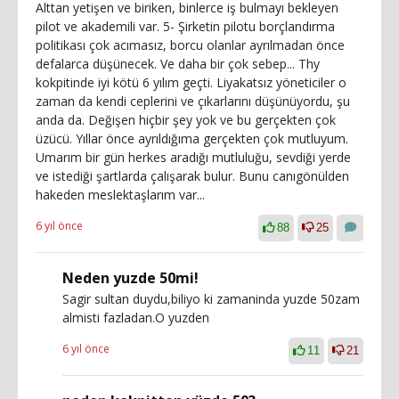
Alttan yetişen ve biriken, binlerce iş bulmayı bekleyen
pilot ve akademili var. 5- Şirketin pilotu borçlandırma
politikası çok acımasız, borcu olanlar ayrılmadan önce
defalarca düşünecek. Ve daha bir çok sebep... Thy
kokpitinde iyi kötü 6 yılım geçti. Liyakatsız yöneticiler o
zaman da kendi ceplerini ve çıkarlarını düşünüyordu, şu
anda da. Değişen hiçbir şey yok ve bu gerçekten çok
üzücü. Yıllar önce ayrıldığıma gerçekten çok mutluyum.
Umarım bir gün herkes aradığı mutluluğu, sevdiği yerde
ve istediği şartlarda çalışarak bulur. Bunu canıgönülden
hakeden meslektaşlarım var...
6 yıl önce
88
25
Neden yuzde 50mi!
Sagir sultan duydu,biliyo ki zamaninda yuzde 50zam
almisti fazladan.O yuzden
6 yıl önce
11
21