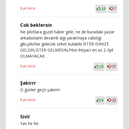
6 yıl önce
18
7
Cok beklersin
Ne pilotlara guzel haber gelir, ne de buradaki yazar
arkadaslarin devamli algı yaratmaya calistigi
gibi,pilotlar gidecek sirket bulabilir.ISTER ISINIZE
GELSIN,ISTER GELMESIN,Pilot ihtiyaci en az 2-3yil
OLMAYACAK.
6 yıl önce
19
37
Şakirrr
O günler geçti şakirrrr
6 yıl önce
8
32
Sivil
Yav he he.