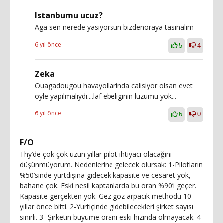
Istanbumu ucuz?
Aga sen nerede yasiyorsun bizdenoraya tasinalim
6 yıl önce
5
4
Zeka
Ouagadougou havayollarinda calisiyor olsan evet
oyle yapilmaliydi....laf ebeliginin luzumu yok...
6 yıl önce
6
0
F/O
Thy’de çok çok uzun yıllar pilot ihtiyacı olacağını
düşünmüyorum. Nedenlerine gelecek olursak: 1-Pilotların
%50’sinde yurtdışına gidecek kapasite ve cesaret yok,
bahane çok. Eski nesil kaptanlarda bu oran %90’ı geçer.
Kapasite gerçekten yok. Gez göz arpacık methodu 10
yıllar önce bitti. 2-Yurtiçinde gidebilecekleri şirket sayısı
sınırlı. 3- Şirketin büyüme oranı eski hızında olmayacak. 4-