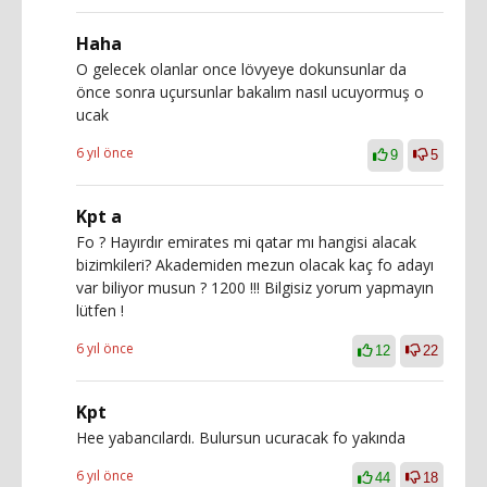
Haha
O gelecek olanlar once lövyeye dokunsunlar da
önce sonra uçursunlar bakalım nasıl ucuyormuş o
ucak
6 yıl önce
9
5
Kpt a
Fo ? Hayırdır emirates mi qatar mı hangisi alacak
bizimkileri? Akademiden mezun olacak kaç fo adayı
var biliyor musun ? 1200 !!! Bilgisiz yorum yapmayın
lütfen !
6 yıl önce
12
22
Kpt
Hee yabancılardı. Bulursun ucuracak fo yakında
6 yıl önce
44
18