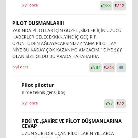
6 yıl önce
83
12
PILOT DUSMANLARIII
YAKINDA PİLOTLAR İÇİN GÜZEL ,SİlZLER İÇİN ÜZÜCÜ
HABERLER GELECEKKKK..YİNE İÇ GEÇİRİP,
ÜZÜNTÜDEN AĞLAYACAKSINIZZZ “AMA PİLOTLAY
NİYE BU KADAY ÇOK KAZANIYO AMCACIM “ DİYE :)))))
OLAN SİZE OLDU BU ARADA HAHAHAHHA
6 yıl önce
87
43
Pilot pilottur
Birde teknik gerisi boş
6 yıl önce
7
2
PEKİ YE ,ŞAKİRE VE PİLOT DÜŞMANLARINA
CEVAP
UZUN SÜREDİR UÇAN PİLOTLARIN YILLARCA