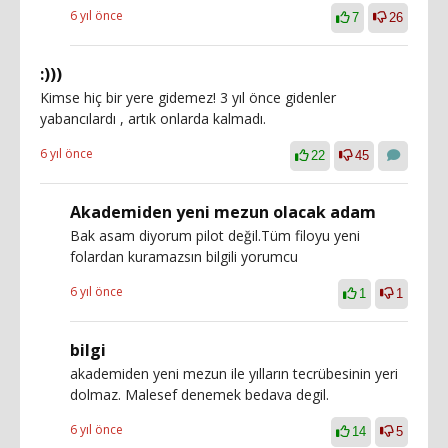
6 yıl önce
7
26
:)))
Kimse hiç bir yere gidemez! 3 yıl önce gidenler
yabancılardı , artık onlarda kalmadı.
6 yıl önce
22
45
Akademiden yeni mezun olacak adam
Bak asam diyorum pilot değil.Tüm filoyu yeni
folardan kuramazsın bilgili yorumcu
6 yıl önce
1
1
bilgi
akademiden yeni mezun ile yılların tecrübesinin yeri
dolmaz. Malesef denemek bedava degil.
6 yıl önce
14
5