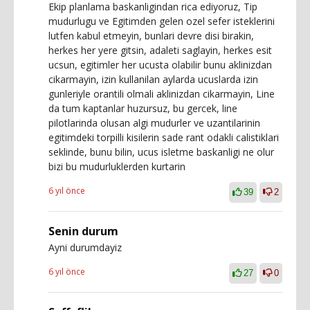
Ekip planlama baskanligindan rica ediyoruz, Tip
mudurlugu ve Egitimden gelen ozel sefer isteklerini
lutfen kabul etmeyin, bunlari devre disi birakin,
herkes her yere gitsin, adaleti saglayin, herkes esit
ucsun, egitimler her ucusta olabilir bunu aklinizdan
cikarmayin, izin kullanilan aylarda ucuslarda izin
gunleriyle orantili olmali aklinizdan cikarmayin, Line
da tum kaptanlar huzursuz, bu gercek, line
pilotlarinda olusan algi mudurler ve uzantilarinin
egitimdeki torpilli kisilerin sade rant odakli calistiklari
seklinde, bunu bilin, ucus isletme baskanligi ne olur
bizi bu mudurluklerden kurtarin
6 yıl önce
39
2
Senin durum
Ayni durumdayiz
6 yıl önce
27
0