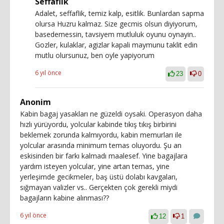
Seffaflik
Adalet, seffaflik, temiz kalp, esitlik. Bunlardan sapma
olursa Huzru kalmaz. Size gecmis olsun diyiyorum,
basedemessin, tavsiyem mutluluk oyunu oynayin..
Gozler, kulaklar, agizlar kapali maymunu taklit edin
mutlu olursunuz, ben oyle yapiyorum
6 yıl önce
23
0
Anonim
Kabin bagaj yasakları ne güzeldi oysaki. Operasyon daha
hızlı yürüyordu, yolcular kabinde tıkış tıkış birbirini
beklemek zorunda kalmıyordu, kabin memurları ile
yolcular arasında minimum temas oluyordu. Şu an
eskisinden bir farkı kalmadı maalesef. Yine bagajlara
yardım isteyen yolcular, yine artan temas, yine
yerleşimde gecikmeler, baş üstü dolabı kavgaları,
sığmayan valizler vs.. Gerçekten çok gerekli miydi
bagajların kabine alınması??
6 yıl önce
12
1