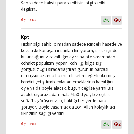
Sen sadece haksiz para sahibisin..bilgi sahibi
degilsin..
6 yıl önce
0
0
Kpt
Hiçbir bilgi sahibi olmadan sadece içindeki hasetle ve
kötülükle konuşan insanları kınıyorum, sizler içinde
bulunduğunuz zavallılığın ayırdına bile varamadan
cehalet populizmi yapan, cahilliği bilgisizliği
görgüsüzlüğü sıradanlaştıran güruhun parçası
olmuşsunuz ama bu memleketin değerli okumuş
kendini yetiştirmiş evlatları emeklerinin karşılığını
öyle ya da böyle alacak, bugün değilse yarın! Biz
adalet diyoruz adam hala %50 diyor, biz eşitlik
şeffaflık görüyoruz, o, baktığı her yerde para
görüyor. Böyle yaşamak da zor, Allah kolaylık akıl
fikir zihin sağlığı versin!
6 yıl önce
0
2