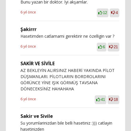
Bunu yazan bir doktor. İyi akşamlar.
6 yıl önce
12
4
Şakirrr
Hasetimden catlamami gerektirir ne özelligin var ?
6 yıl önce
6
21
SAKİR VE SİVİLE
AZ BEKLEYİN ALIRSINIZ HABERİ YAKINDA PİLOT
DÜŞMANLARI. PİLOTLARIN BORDROLARINI
GÖRÜNCE YİNE IŞIK GÖRMÜŞ TAVSANA
DÖNECEKSİNİZ HAHAHAHA
6 yıl önce
41
18
Sakir ve Sivile
Su yorumlarinizdan bile belli hasetiniz :))) catlayin
hasetinizden