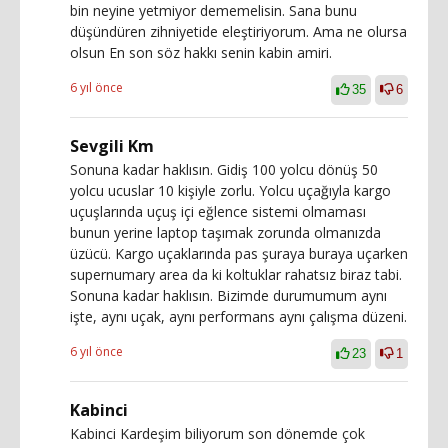
bin neyine yetmiyor dememelisin. Sana bunu
düşündüren zihniyetide eleştiriyorum. Ama ne olursa
olsun En son söz hakkı senin kabin amiri.
6 yıl önce
35
6
Sevgili Km
Sonuna kadar haklısın. Gidiş 100 yolcu dönüş 50
yolcu ucuslar 10 kişiyle zorlu. Yolcu uçağıyla kargo
uçuşlarında uçuş içi eğlence sistemi olmaması
bunun yerine laptop taşımak zorunda olmanızda
üzücü. Kargo uçaklarında pas şuraya buraya uçarken
supernumary area da ki koltuklar rahatsız biraz tabi.
Sonuna kadar haklısın. Bizimde durumumum aynı
işte, aynı uçak, aynı performans aynı çalışma düzeni.
6 yıl önce
23
1
Kabinci
Kabinci Kardeşim biliyorum son dönemde çok