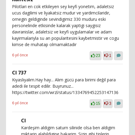
Pilotlari en cok etkileyen sey keyfi yonetim, adaletsiz
ucus dagilimi ve liyakatsiz mudur ve yardimcilaridir,
ornegin geldiginde sevindigimiz 330 muduru eski
personelinde etkisinde kalarak yaptigi saygisiz
davranislar, adaletsiz ve keyfi uygulamalar ve adam
kayirmalariyla su an popularitesini kaybetmistir ve cogu
kimse de muhatap olmamaktadir
6 yıl önce
23
1
CI 737
Kıyaslıyalım.Hay hay... Alım gücü para birimi değil para
adedi ile tespit edilir. Buyrunuz...
https://twitter.com/wrzl/status/1334769452253147136
6 yıl önce
15
3
CI
Kardeşim aldigim saturn silinide olsa ben aldigim
miktarin alabildigine bakarim. Sizin gibi tiplerin