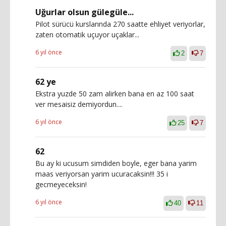
Uğurlar olsun gülegüle...
Pilot sürücü kurslarında 270 saatte ehliyet veriyorlar,
zaten otomatik uçuyor uçaklar...
6 yıl önce
2
7
62 ye
Ekstra yuzde 50 zam alirken bana en az 100 saat
ver mesaisiz demiyordun....
6 yıl önce
25
7
62
Bu ay ki ucusum simdiden boyle, eger bana yarim
maas veriyorsan yarim ucuracaksin!!! 35 i
gecmeyeceksin!
6 yıl önce
40
11