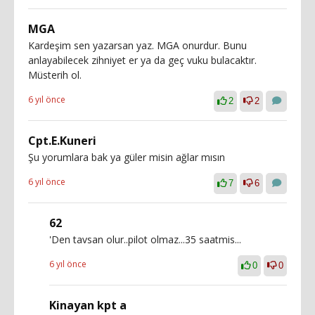
MGA
Kardeşim sen yazarsan yaz. MGA onurdur. Bunu
anlayabilecek zihniyet er ya da geç vuku bulacaktır.
Müsterih ol.
6 yıl önce
2
2
Cpt.E.Kuneri
Şu yorumlara bak ya güler misin ağlar mısın
6 yıl önce
7
6
62
'Den tavsan olur..pilot olmaz...35 saatmis...
6 yıl önce
0
0
Kinayan kpt a