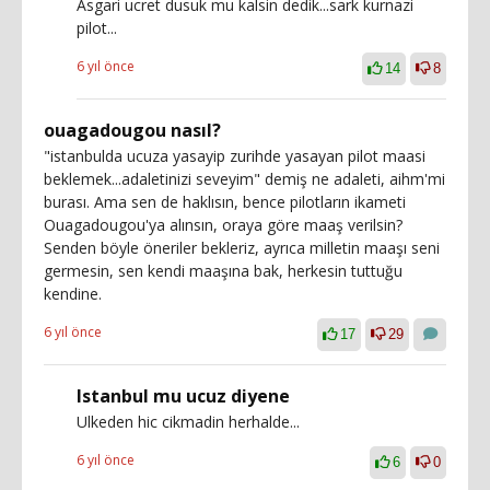
Asgari ucret dusuk mu kalsin dedik...sark kurnazi
pilot...
6 yıl önce
14
8
ouagadougou nasıl?
"istanbulda ucuza yasayip zurihde yasayan pilot maasi
beklemek...adaletinizi seveyim" demiş ne adaleti, aihm'mi
burası. Ama sen de haklısın, bence pilotların ikameti
Ouagadougou'ya alınsın, oraya göre maaş verilsin?
Senden böyle öneriler bekleriz, ayrıca milletin maaşı seni
germesin, sen kendi maaşına bak, herkesin tuttuğu
kendine.
6 yıl önce
17
29
Istanbul mu ucuz diyene
Ulkeden hic cikmadin herhalde...
6 yıl önce
6
0