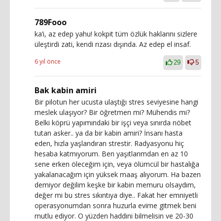
789Fooo
ka’i, az edep yahu! kokpit tüm özlük haklarını sizlere
üleştirdi zati, kendi rızası dışında. Az edep el insaf.
6 yıl önce
29
5
Bak kabin amiri
Bir pilotun her ucusta ulaştığı stres seviyesine hangi
meslek ulaşıyor? Bir öğretmen mi? Mühendis mi?
Belki köprü yapımındaki bir işçi veya sınırda nöbet
tutan asker.. ya da bir kabin amiri? İnsanı hasta
eden, hızla yaşlandıran strestir. Radyasyonu hiç
hesaba katmıyorum. Ben yaşıtlarımdan en az 10
sene erken öleceğim için, veya ölümcül bir hastalığa
yakalanacağım için yüksek maaş alıyorum. Ha bazen
demiyor değilim keşke bir kabin memuru olsaydım,
değer mi bu stres sıkıntıya diye.. Fakat her emniyetli
operasyonumdan sonra huzurla evime gitmek beni
mutlu ediyor. O yüzden haddini bilmelisin ve 20-30