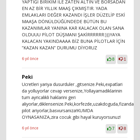
YAPTIĞI BİRİKİM İLE ZATEN ALTIN VE BORSADAN
EN AZ BİR YILLIK MAAŞ ÇIKMIŞTIR. YADA
EMLAKLARI DEĞER KAZANDI İŞLER DÜZELİP ESKİ
MAAŞA DÖNÜLDÜĞÜNDEDE BÜTÜN BU
KAZANIMLAR YANINA KAR KALACAK OLAN SANA
OLDUUU PİLOT DÜŞMANI ŞAKİRRRRRR:)))YAYA
KALACAN YAKINDAAAA BİZ BUNA PİLOTLAR İÇİN
“KAZAN KAZAN” DURUMU DİYORUZ
6 yıl önce
8
1
Peki
Ucretleri yariya dusurduler ,gitsenize.Peki,expatlari
da yolluyorlar cevap versenize,Yollayamadiklarinin
tum ayricalikli haklarini geri
aliyorlar,diklensenize.Peki,korfezde,uzakdoguda,fizanda
pilot ariyorlar,basvursaniza!KUMDA
OYNASANIZA,zira cocuk gibi hayal kuruyorsunuz!
6 yıl önce
7
8