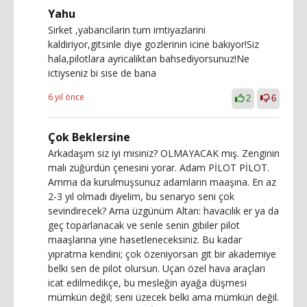
Yahu
Sirket ,yabancilarin tum imtiyazlarini
kaldiriyor,gitsinle diye gozlerinin icine bakiyor!Siz
hala,pilotlara ayricaliktan bahsediyorsunuz!Ne
ictiyseniz bi sise de bana
6 yıl önce
2
6
Çok Beklersine
Arkadaşım siz iyi misiniz? OLMAYACAK mış. Zenginin
malı züğürdün çenesini yorar. Adam PİLOT PİLOT.
Amma da kurulmuşsunuz adamların maaşına. En az
2-3 yıl olmadı diyelim, bu senaryo seni çok
sevindirecek? Ama üzgünüm Altan: havacılık er ya da
geç toparlanacak ve senle senin gibiler pilot
maaşlarına yine hasetleneceksiniz. Bu kadar
yıpratma kendini; çok özeniyorsan git bir akademiye
belki sen de pilot olursun. Uçan özel hava araçları
icat edilmedikçe, bu mesleğin ayağa düşmesi
mümkün değil; seni üzecek belki ama mümkün değil.