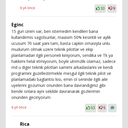
6 yıl önce
10
9
Eginc
15 gun iznim var, ben istemedim kendileri bana
kullandirmis sagolsunlar, maasim 50% kesintili ve aylik
ucusum 70 saat yani tam, basta capkin omasiyla unlu
mudurum olmak uzere teknik pilotlar ve ekip
planlamadan ilgili personeli kiniyorum, sendika ve Tk ya
hakkimi helal etmiyorum, boyle utnmzlik olamaz, sadece
md u diger teknik pilotlari samimi arkadaslarini ve kendi
programini guzellestirmekle mesgul ilgili teknik pilot ve
planlamadaki baglantisi kisi, emin ol seninde ilgili aile
uyelerini gozumun onunden bana davrandiginiz gibi
bende onlara ayni sekilde davranarak gozlerimin
onunden geciriyorum
6 yıl önce
53
5
Rica