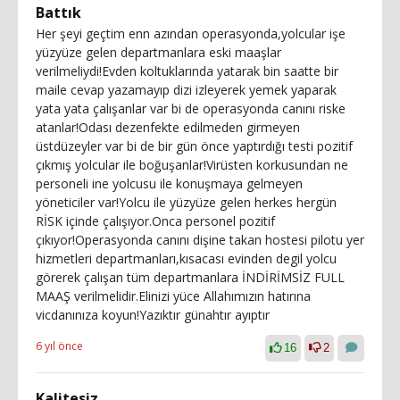
Battık
Her şeyi geçtim enn azından operasyonda,yolcular işe
yüzyüze gelen departmanlara eski maaşlar
verilmeliydi!Evden koltuklarında yatarak bin saatte bir
maile cevap yazamayıp dizi izleyerek yemek yaparak
yata yata çalışanlar var bi de operasyonda canını riske
atanlar!Odası dezenfekte edilmeden girmeyen
üstdüzeyler var bi de bir gün önce yaptırdığı testi pozitif
çıkmış yolcular ile boğuşanlar!Virüsten korkusundan ne
personeli ine yolcusu ile konuşmaya gelmeyen
yöneticiler var!Yolcu ile yüzyüze gelen herkes hergün
RİSK içinde çalışıyor.Onca personel pozitif
çıkıyor!Operasyonda canını dişine takan hostesi pilotu yer
hizmetleri departmanları,kısacası evinden degil yolcu
görerek çalışan tüm departmanlara İNDİRİMSİZ FULL
MAAŞ verilmelidir.Elinizi yüce Allahımızın hatırına
vicdanınıza koyun!Yazıktır günahtır ayıptır
6 yıl önce
16
2
Kalitesiz