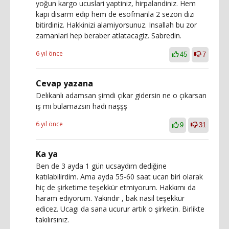
yoğun kargo ucuslari yaptiniz, hirpalandiniz. Hem
kapi disarm edip hem de esofmanla 2 sezon dizi
bitirdiniz. Hakkinizi alamiyorsunuz. Insallah bu zor
zamanlari hep beraber atlatacagiz. Sabredin.
6 yıl önce
45
7
Cevap yazana
Delıkanlı adamsan şimdi çıkar gidersin ne o çıkarsan
iş mi bulamazsın hadi naşşş
6 yıl önce
9
31
Ka ya
Ben de 3 ayda 1 gün ucsaydım dediğine
katılabilirdim. Ama ayda 55-60 saat ucan biri olarak
hiç de şirketime teşekkür etmiyorum. Hakkımı da
haram ediyorum. Yakındır , bak nasıl teşekkür
edicez. Ucagı da sana ucurur artık o şirketin. Birlikte
takılırsınız.