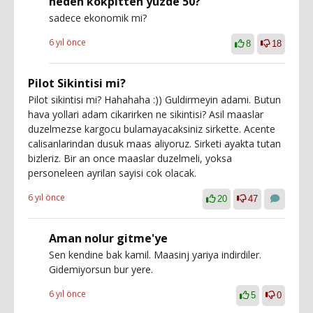
neden kokpitten yüzde 50?
sadece ekonomik mi?
6 yıl önce
8
18
Pilot Sikintisi mi?
Pilot sikintisi mi? Hahahaha :)) Guldirmeyin adami. Butun
hava yollari adam cikarirken ne sikintisi? Asil maaslar
duzelmezse kargocu bulamayacaksiniz sirkette. Acente
calisanlarindan dusuk maas aliyoruz. Sirketi ayakta tutan
bizleriz. Bir an once maaslar duzelmeli, yoksa
personeleen ayrilan sayisi cok olacak.
6 yıl önce
20
47
Aman nolur gitme'ye
Sen kendine bak kamil. Maasinj yariya indirdiler.
Gidemiyorsun bur yere.
6 yıl önce
5
0