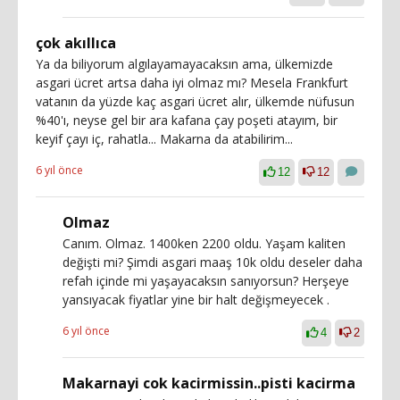
çok akıllıca
Ya da biliyorum algılayamayacaksın ama, ülkemizde
asgari ücret artsa daha iyi olmaz mı? Mesela Frankfurt
vatanın da yüzde kaç asgari ücret alır, ülkemde nüfusun
%40'ı, neyse gel bir ara kafana çay poşeti atayım, bir
keyif çayı iç, rahatla... Makarna da atabilirim...
6 yıl önce
12
12
Olmaz
Canım. Olmaz. 1400ken 2200 oldu. Yaşam kaliten
değişti mi? Şimdi asgari maaş 10k oldu deseler daha
refah içinde mi yaşayacaksın sanıyorsun? Herşeye
yansıyacak fiyatlar yine bir halt değişmeyecek .
6 yıl önce
4
2
Makarnayi cok kacirmissin..pisti kacirma