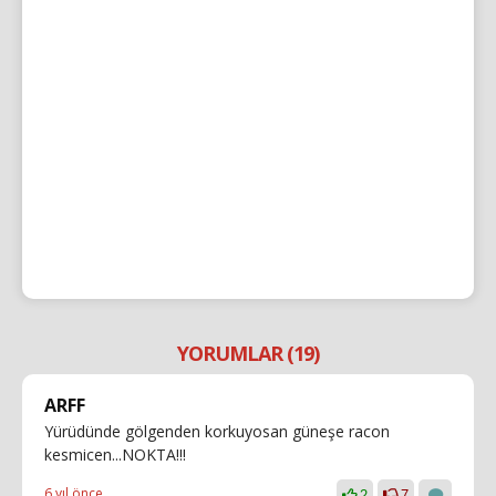
YORUMLAR (19)
ARFF
Yürüdünde gölgenden korkuyosan güneşe racon
kesmicen...NOKTA!!!
6 yıl önce
2
7