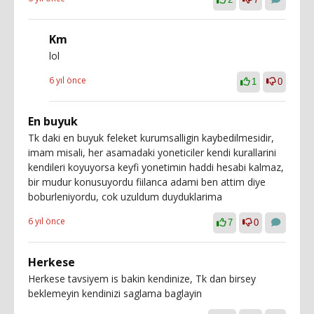
Km
lol
6 yıl önce
1
0
En buyuk
Tk daki en buyuk feleket kurumsalligin kaybedilmesidir,
imam misali, her asamadaki yoneticiler kendi kurallarini
kendileri koyuyorsa keyfi yonetimin haddi hesabi kalmaz,
bir mudur konusuyordu fiilanca adami ben attim diye
boburleniyordu, cok uzuldum duyduklarima
6 yıl önce
7
0
Herkese
Herkese tavsiyem is bakin kendinize, Tk dan birsey
beklemeyin kendinizi saglama baglayin