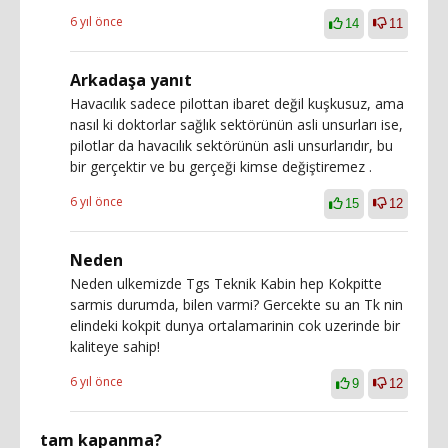
6 yıl önce
14
11
Arkadaşa yanıt
Havacılık sadece pilottan ibaret değil kuşkusuz, ama
nasıl ki doktorlar sağlık sektörünün asli unsurları ise,
pilotlar da havacılık sektörünün asli unsurlarıdır, bu
bir gerçektir ve bu gerçeği kimse değiştiremez .
6 yıl önce
15
12
Neden
Neden ulkemizde Tgs Teknik Kabin hep Kokpitte
sarmis durumda, bilen varmi? Gercekte su an Tk nin
elindeki kokpit dunya ortalamarinin cok uzerinde bir
kaliteye sahip!
6 yıl önce
9
12
tam kapanma?