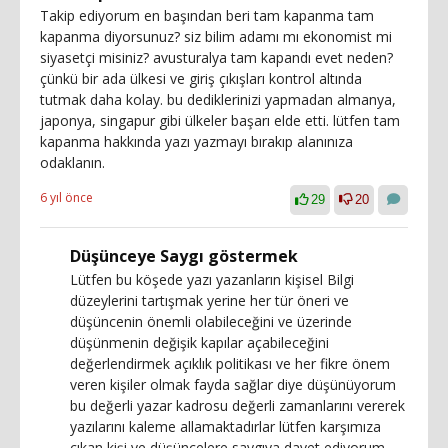
Takip ediyorum en başından beri tam kapanma tam
kapanma diyorsunuz? siz bilim adamı mı ekonomist mi
siyasetçi misiniz? avusturalya tam kapandı evet neden?
çünkü bir ada ülkesi ve giriş çıkışları kontrol altında
tutmak daha kolay. bu dediklerinizi yapmadan almanya,
japonya, singapur gibi ülkeler başarı elde etti. lütfen tam
kapanma hakkında yazı yazmayı bırakıp alanınıza
odaklanın.
6 yıl önce
29
20
Düşünceye Saygı göstermek
Lütfen bu köşede yazı yazanların kişisel Bilgi
düzeylerini tartışmak yerine her tür öneri ve
düşüncenin önemli olabileceğini ve üzerinde
düşünmenin değişik kapılar açabileceğini
değerlendirmek açıklık politikası ve her fikre önem
veren kişiler olmak fayda sağlar diye düşünüyorum
bu değerli yazar kadrosu değerli zamanlarını vererek
yazılarını kaleme allamaktadırlar lütfen karşımıza
çıkan kişi ve düşüncelere saygıya davet ediyorum