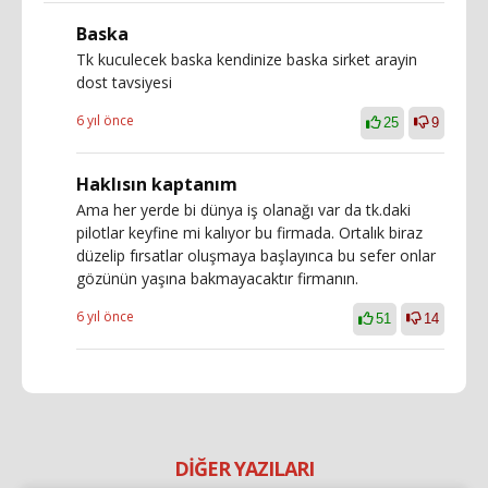
Baska
Tk kuculecek baska kendinize baska sirket arayin
dost tavsiyesi
6 yıl önce
25
9
Haklısın kaptanım
Ama her yerde bi dünya iş olanağı var da tk.daki
pilotlar keyfine mi kalıyor bu firmada. Ortalık biraz
düzelip fırsatlar oluşmaya başlayınca bu sefer onlar
gözünün yaşına bakmayacaktır firmanın.
6 yıl önce
51
14
DİĞER YAZILARI