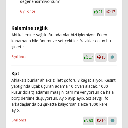
değerlendirmiyorsun?
6 yıl önce
21
17
Kalemine sağlık
Abi kalemine sağlık. Bu adamlar bizi iplemiyor. Erken
kapamada bile önümüze set çektiler. Yazıklar olsun bu
şirkete.
6 yıl önce
17
13
Kpt
Ahlaksız bunlar ahlaksız. İett şoförü 8 kağat alıyor. Kesinti
yaptığında uçak uçuran adama 10 civarı alacak. 1000
küsür dolar:) adamın maaşını tam mı veriyorsun da hala
borç derdine düşüyorsun. Ayıp ayıp ayıp. Siz sevgili fo
arkadaşlar da bu şirkette kalıyorsanız eize 1000 kere
ayıp.
6 yıl önce
50
19