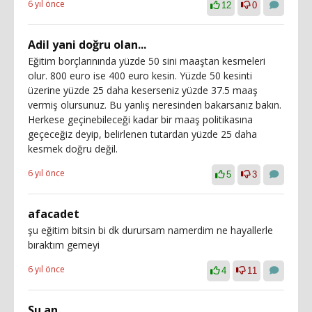
6 yıl önce
12
0
Adil yani doğru olan...
Eğitim borçlarınında yüzde 50 sini maaştan kesmeleri
olur. 800 euro ise 400 euro kesin. Yüzde 50 kesinti
üzerine yüzde 25 daha keserseniz yüzde 37.5 maaş
vermiş olursunuz. Bu yanlış neresinden bakarsanız bakın.
Herkese geçinebileceği kadar bir maaş politikasına
geçeceğiz deyip, belirlenen tutardan yüzde 25 daha
kesmek doğru değil.
6 yıl önce
5
3
afacadet
şu eğitim bitsin bi dk durursam namerdim ne hayallerle
bıraktım gemeyi
6 yıl önce
4
11
Su an