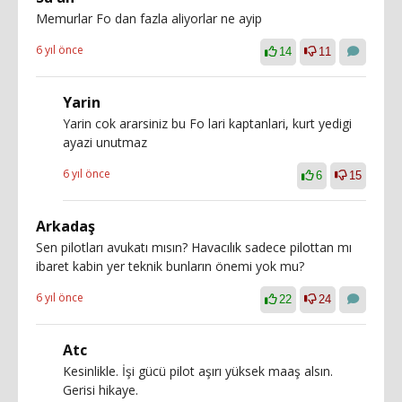
Memurlar Fo dan fazla aliyorlar ne ayip
6 yıl önce
14
11
Yarin
Yarin cok ararsiniz bu Fo lari kaptanlari, kurt yedigi
ayazi unutmaz
6 yıl önce
6
15
Arkadaş
Sen pilotları avukatı mısın? Havacılık sadece pilottan mı
ibaret kabin yer teknik bunların önemi yok mu?
6 yıl önce
22
24
Atc
Kesinlikle. İşi gücü pilot aşırı yüksek maaş alsın.
Gerisi hikaye.