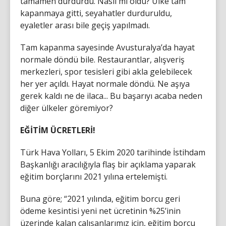
tamamen durdurdu. Nasıl mı oldu? Ülke tam
kapanmaya gitti, seyahatler durduruldu,
eyaletler arası bile geçiş yapılmadı.
Tam kapanma sayesinde Avusturalya’da hayat
normale döndü bile. Restaurantlar, alışveriş
merkezleri, spor tesisleri gibi akla gelebilecek
her yer açıldı. Hayat normale döndü. Ne aşıya
gerek kaldı ne de ilaca... Bu başarıyı acaba neden
diğer ülkeler göremiyor?
EĞİTİM ÜCRETLERİ!
Türk Hava Yolları, 5 Ekim 2020 tarihinde İstihdam
Başkanlığı aracılığıyla flaş bir açıklama yaparak
eğitim borçlarını 2021 yılına ertelemişti.
Buna göre; “2021 yılında, eğitim borcu geri
ödeme kesintisi yeni net ücretinin %25’inin
üzerinde kalan çalışanlarımız için, eğitim borcu