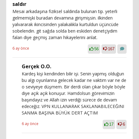
saldır
Mesai arkadaşına fiziksel saldırıda bulunan tip. yeterli
gelmemişki buradan devamına girişmişsin. ilkinden
yalvararak ikincisinden yalakalıkla kurtuldun üçüncüde
sobelendin. git sağda solda ben eskiden denetçiydim
falan diye geçmiş zaman hikayelerini anlat.
6 ay önce
56
167
Gerçek O.O.
Kardeş kişi kendinden bilir işi. Senin yapmış olduğun
bu algı oyunlarına gelecek kadar ne vaktim var ne de
o seviyeye düşmem. Bir derdi olan çıkar böyle böyle
diye açık açık konuşur. Hamdolsun görevimizin
başındayız ve Allah izin verdiği sürece de devam
edeceğiz. VPN KULLANARAK SAKLANABILECEĞINI
SANMA BAŞINA BÜYÜK DERT AÇTIM
6 ay önce
17
6