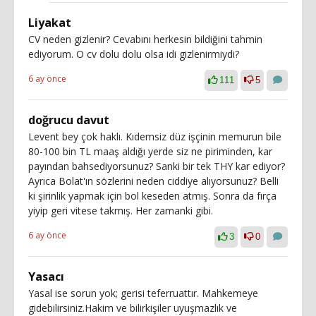
Liyakat
CV neden gizlenir? Cevabını herkesin bildiğini tahmin
ediyorum. O cv dolu dolu olsa idi gizlenirmiydi?
6 ay önce
111
5
doğrucu davut
Levent bey çok haklı. Kıdemsiz düz işçinin memurun bile
80-100 bin TL maaş aldığı yerde siz ne piriminden, kar
payından bahsediyorsunuz? Sanki bir tek THY kar ediyor?
Ayrıca Bolat'ın sözlerini neden ciddiye alıyorsunuz? Belli
ki şirinlik yapmak için bol keseden atmış. Sonra da fırça
yiyip geri vitese takmış. Her zamanki gibi.
6 ay önce
3
0
Yasacı
Yasal ise sorun yok; gerisi teferruattır. Mahkemeye
gidebilirsiniz.Hakim ve bilirkişiler uyuşmazlık ve