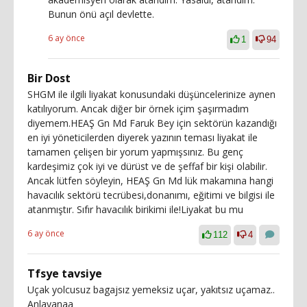
Bunun önü açıl devlette.
6 ay önce
1
94
Bir Dost
SHGM ile ilgili liyakat konusundaki düşüncelerinize aynen
katılıyorum. Ancak diğer bir örnek içim şaşırmadım
diyemem.HEAŞ Gn Md Faruk Bey için sektörün kazandığı
en iyi yöneticilerden diyerek yazının teması liyakat ile
tamamen çelişen bir yorum yapmışsınız. Bu genç
kardeşimiz çok iyi ve dürüst ve de şeffaf bir kişi olabilir.
Ancak lütfen söyleyin, HEAŞ Gn Md lük makamına hangi
havacılık sektörü tecrübesi,donanımı, eğitimi ve bilgisi ile
atanmıştır. Sıfır havacılık birikimi ile!Liyakat bu mu
6 ay önce
112
4
Tfsye tavsiye
Uçak yolcusuz bagajsız yemeksiz uçar, yakıtsız uçamaz..
Anlayanaa