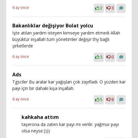
6 ay önce
2
3
Bakanlıklar değişiyor Bolat yolcu
İşte atılan yardım isteyen kimseye yardım etmedi Allah
büyüktür inşallah tüm yönetimler değişir thy bağlı
şirketlerde
6 ay önce
3
0
Ads
Tgsciler Bu aralar kar yağışları çok zayıfladı. O yüzden kar
payı için bir dahaki kışa inşallah.
6 ay önce
5
9
kahkaha attım
taşerona da zaten kar payı mı verilir. yağmur payı
olsa neyse:))))