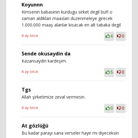
Koyunnn
Kimsenin babasinin kurdugu sirket degil bu!!! o
zaman aldiklari maaslari duzenmeleye girecek
1.000.000 maaş alanlar kisacak en alt tabaka degil
6 ay önce
4
0
Sende okusaydin da
Kazansaydin kardeşim.
6 ay önce
5
0
Tgs
Allah şirketimize zeval vermesin.
6 ay önce
0
0
At gözlüğü
Bu kadar parayı sana verseler hayır mı diyeceksin