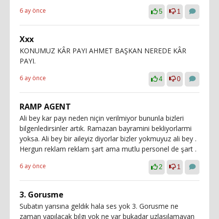
6 ay önce
5
1
Xxx
KONUMUZ KÂR PAYI AHMET BAŞKAN NEREDE KÂR
PAYI.
6 ay önce
4
0
RAMP AGENT
Ali bey kar payı neden niçin verilmiyor bununla bizleri
bilgenledirsinler artık. Ramazan bayramini bekliyorlarmi
yoksa. Ali bey bir aileyiz diyorlar bizler yokmuyuz ali bey .
Hergun reklam reklam şart ama mutlu personel de şart .
6 ay önce
2
1
3. Gorusme
Subatın yarısına geldık hala ses yok 3. Gorusme ne
zaman yapılacak bılgı yok ne var bukadar uzlasılamayan