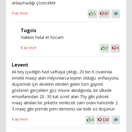
anlaşmazlığı çözecektir.
6 ay önce
1
87
Tugcis
Hakkını helal et hocam
6 ay önce
2
0
Levent
Ali bey işsizliğin had safhaya çıktığı, 20 bin tl civarında
emekli maaşı alan milyonlarca kişinin olduğu. enflasyonu
düşürmek için devletin elinden gelen tüm gayreti
gösteren gerçekleri göz önüne alındığında, bir ülkede
emsellarından 20 -30 kat ücret alan Thy gibi yüksek
maaş alınılan bir şirkette verilecek zam oranı haricinde 2.
3 maaş gibi primde prim demeniz var bide siz düşünün
6 ay önce
4
134