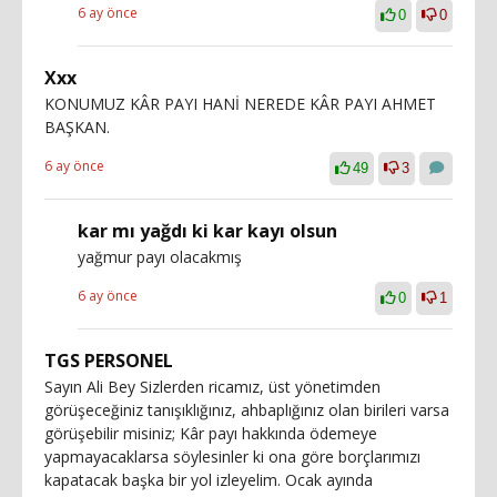
6 ay önce
0
0
Xxx
KONUMUZ KÂR PAYI HANİ NEREDE KÂR PAYI AHMET
BAŞKAN.
6 ay önce
49
3
kar mı yağdı ki kar kayı olsun
yağmur payı olacakmış
6 ay önce
0
1
TGS PERSONEL
Sayın Ali Bey Sizlerden ricamız, üst yönetimden
görüşeceğiniz tanışıklığınız, ahbaplığınız olan birileri varsa
görüşebilir misiniz; Kâr payı hakkında ödemeye
yapmayacaklarsa söylesinler ki ona göre borçlarımızı
kapatacak başka bir yol izleyelim. Ocak ayında