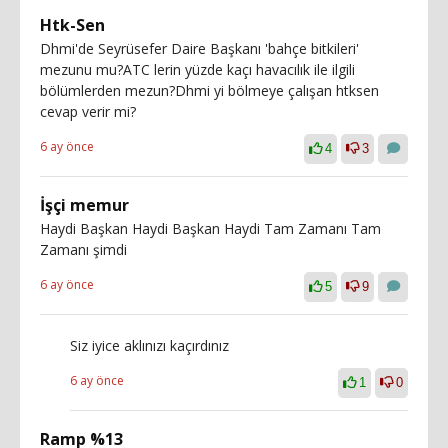
Htk-Sen
Dhmi'de Seyrüsefer Daire Başkanı 'bahçe bitkileri'
mezunu mu?ATC lerin yüzde kaçı havacılık ile ilgili
bölümlerden mezun?Dhmi yi bölmeye çalışan htksen
cevap verir mi?
6 ay önce
4
3
İşçi memur
Haydi Başkan Haydi Başkan Haydi Tam Zamanı Tam
Zamanı şimdi
6 ay önce
5
9
Siz iyice aklınızı kaçırdınız
6 ay önce
1
0
Ramp %13