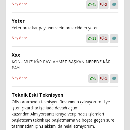
6 ay önce
43
2
Yeter
Yeter artık kar paylarını verin artık cidden yeter
6 ay önce
11
1
Xxx
KONUMUZ KÂR PAYI AHMET BAŞKAN NEREDE KÂR
PAYI...
6 ay önce
9
1
Teknik Eski Teknisyen
Ofis ortamında teknisyen ünvanında çalışıyorum diye
işten çıkardılar.İşe iade davadı açtım
kazandım.Almıyorsanız icraya verip haciz işlemleri
başlatıcam teknik işe başlatmama ve boşta geçen süre
tazminatları için.Hakkımı da helal etmiyorum.