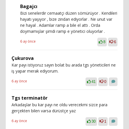
Bagajcı
Bizi senelerdir cemaatçi düzen sömürüyor . Kendileri
hayatı yaşıyor , bize zindan ediyorlar . Ne unut var
ne hayal . Adamlar ramp a bile el attı . Orda
doymamışlar şimdi ramp e yönetici oluyorlar .
6 ay önce
8
6
Çukurova
Kar payı istiyoruz sayın bolat bu arada tgs yöneticileri ne
iş yapar merak ediyorum.
6 ay önce
41
0
Tgs terminatör
Arkadaşlar bu kar payı ne oldu verecekmi sizce para
gerçekten bilen varsa dürüstçe yaz
6 ay önce
30
1