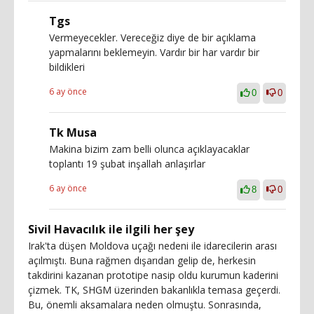
Tgs
Vermeyecekler. Vereceğiz diye de bir açıklama
yapmalarını beklemeyin. Vardır bir har vardır bir
bildikleri
6 ay önce
0
0
Tk Musa
Makina bizim zam belli olunca açıklayacaklar
toplantı 19 şubat inşallah anlaşırlar
6 ay önce
8
0
Sivil Havacılık ile ilgili her şey
Irak'ta düşen Moldova uçağı nedeni ile idarecilerin arası
açılmıştı. Buna rağmen dışarıdan gelip de, herkesin
takdirini kazanan prototipe nasip oldu kurumun kaderini
çizmek. TK, SHGM üzerinden bakanlıkla temasa geçerdi.
Bu, önemli aksamalara neden olmuştu. Sonrasında,