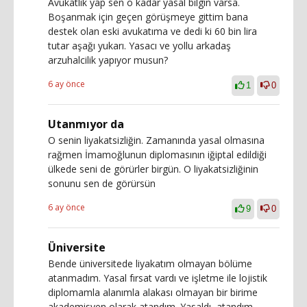
Avukatlık yap sen o kadar yasal bilgin varsa.
Boşanmak için geçen görüşmeye gittim bana
destek olan eski avukatıma ve dedi ki 60 bin lira
tutar aşağı yukarı. Yasacı ve yollu arkadaş
arzuhalcilik yapıyor musun?
6 ay önce
1
0
Utanmıyor da
O senin liyakatsizliğin. Zamanında yasal olmasına
rağmen İmamoğlunun diplomasının iğiptal edildiği
ülkede seni de görürler birgün. O liyakatsizliğinin
sonunu sen de görürsün
6 ay önce
9
0
Üniversite
Bende üniversitede liyakatım olmayan bölüme
atanmadım. Yasal fırsat vardı ve işletme ile lojistik
diplomamla alanımla alakası olmayan bir birime
akademisyen olarak atandım. Yasaldı, atandım.