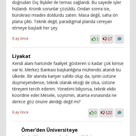
doğrudan Dış İlişkiler ile temas sağlandı. Bu sayede işler
hızlandı. Kronik sorunlar çözüldü. Ondan sonra ise,
bürokrasi miadını doldurdu zaten. Masa değil, saha ön
plana çıktı. Teknik değil, paradigmal planda cereyan
etmeye başladı her şey
6 ay önce
1
17
Liyakat
Kendi alanı haricinde faaliyet gösteren o kadar çok kimse
var ki. Merkez Bankası başkanlığına mühendis atandı bu
ülkede. Bir alanda kariyer sahibi olup da, işinin üstüne
düşmeyendense, teknik olarak eksiği de olsa, üstüne
titreyeni tercih ederim. Yönetimi biliyorsa, teknik ekibi
koordine eder.Mesele, soyismin, atama esnasında ne
derece göz önüne alındığı değil mi?
6 ay önce
0
122
Ömer’den Üniversiteye