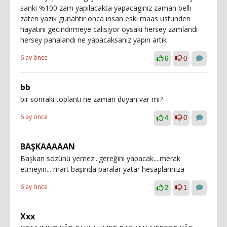
sankı %100 zam yapılacakta yapacagınız zaman bellı
zaten yazık gunahtır onca ınsan eskı maas ustunden
hayatını gecındırmeye calısıyor oysakı hersey zamlandı
hersey pahalandı ne yapacaksanız yapın artık
6 ay önce
6
0
bb
bir sonraki toplantı ne zaman duyan var mı?
6 ay önce
4
0
BAŞKAAAAAN
Başkan sözünü yemez...gereğini yapacak....merak
etmeyin... mart başında paralar yatar hesaplarınıza
6 ay önce
2
1
Xxx