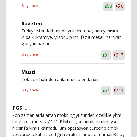
6 ay önce
3
0
İlaveten
Türkiye standartlarında yüksek maaşların yanısıra
Yılda 4 ikramiye, yılsonu prim, fazla mesai, harcırah
gibi yan haklar
6 ay önce
1
17
Musti
Tok açın halinden anlamaz da ondandır
6 ay önce
1
11
TGS …..
Son zamanlarda artan mobbing yüzünden özellikle yhm
tarafı çok mutsuz A101-BİM çalışanlarından nerdeyse
hiçbir farkımız kalmadı.Tüm operasyon sürecine emek
veriyoruz fakat hak ettiğimiz rakamlar bu olmamalı.Bu ay