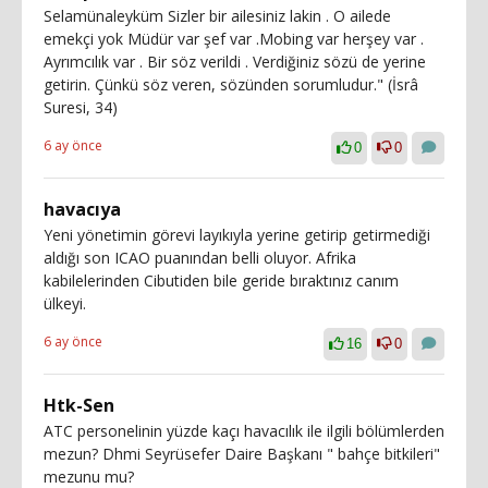
Selamünaleyküm Sizler bir ailesiniz lakin . O ailede
emekçi yok Müdür var şef var .Mobing var herşey var .
Ayrımcılık var . Bir söz verildi . Verdiğiniz sözü de yerine
getirin. Çünkü söz veren, sözünden sorumludur." (İsrâ
Suresi, 34)
6 ay önce
0
0
havacıya
Yeni yönetimin görevi layıkıyla yerine getirip getirmediği
aldığı son ICAO puanından belli oluyor. Afrika
kabilelerinden Cibutiden bile geride bıraktınız canım
ülkeyi.
6 ay önce
16
0
Htk-Sen
ATC personelinin yüzde kaçı havacılık ile ilgili bölümlerden
mezun? Dhmi Seyrüsefer Daire Başkanı " bahçe bitkileri"
mezunu mu?