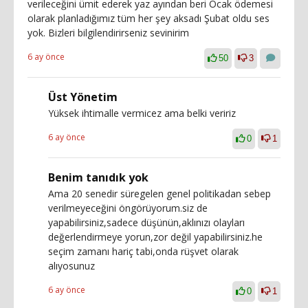
verileceğini ümit ederek yaz ayından beri Ocak ödemesi
olarak planladığımız tüm her şey aksadı Şubat oldu ses
yok. Bizleri bilgilendirirseniz sevinirim
6 ay önce
50
3
Üst Yönetim
Yüksek ihtimalle vermicez ama belki veririz
6 ay önce
0
1
Benim tanıdık yok
Ama 20 senedir süregelen genel politikadan sebep
verilmeyeceğini öngörüyorum.siz de
yapabilirsiniz,sadece düşünün,aklınızı olayları
değerlendirmeye yorun,zor değil yapabilirsiniz.he
seçim zamanı hariç tabi,onda rüşvet olarak
alıyosunuz
6 ay önce
0
1