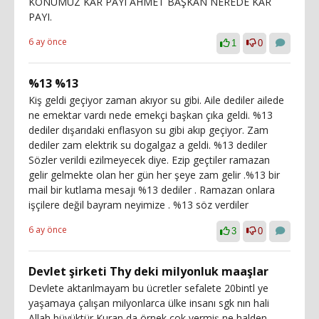
KONUMUZ KÂR PAYI AHMET BAŞKAN NEREDE KÂR
PAYI.
6 ay önce
1
0
%13 %13
Kiş geldi geçiyor zaman akıyor su gibi. Aile dediler ailede
ne emektar vardı nede emekçi başkan çıka geldi. %13
dediler dışarıdaki enflasyon su gibi akıp geçiyor. Zam
dediler zam elektrik su dogalgaz a geldi. %13 dediler
Sözler verildi ezilmeyecek diye. Ezip geçtiler ramazan
gelir gelmekte olan her gün her şeye zam gelir .%13 bir
mail bir kutlama mesajı %13 dediler . Ramazan onlara
işçilere değil bayram neyimize . %13 söz verdiler
6 ay önce
3
0
Devlet şirketi Thy deki milyonluk maaşlar
Devlete aktarılmayam bu ücretler sefalete 20bintl ye
yaşamaya çalışan milyonlarca ülke insanı sgk nın hali
Allah büyüktür Kuran da örnek çok vermiş ne halden