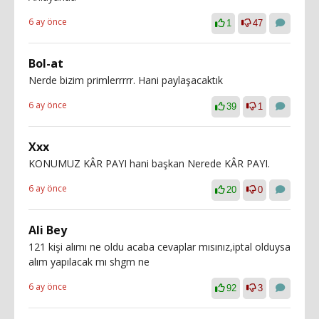
6 ay önce
1
47
Bol-at
Nerde bizim primlerrrrr. Hani paylaşacaktık
6 ay önce
39
1
Xxx
KONUMUZ KÂR PAYI hani başkan Nerede KÂR PAYI.
6 ay önce
20
0
Ali Bey
121 kişi alımı ne oldu acaba cevaplar mısınız,iptal olduysa
alım yapılacak mı shgm ne
6 ay önce
92
3