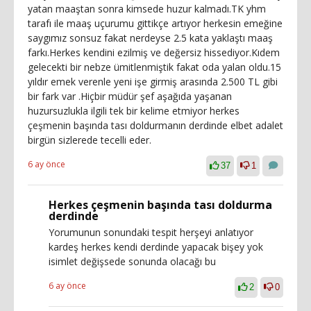
yatan maaştan sonra kimsede huzur kalmadı.TK yhm
tarafı ile maaş uçurumu gittikçe artıyor herkesin emeğine
saygımız sonsuz fakat nerdeyse 2.5 kata yaklaştı maaş
farkı.Herkes kendini ezilmiş ve değersiz hissediyor.Kıdem
gelecekti bir nebze ümitlenmiştik fakat oda yalan oldu.15
yıldır emek verenle yeni işe girmiş arasında 2.500 TL gibi
bir fark var .Hiçbir müdür şef aşağıda yaşanan
huzursuzlukla ilgili tek bir kelime etmiyor herkes
çeşmenin başında tası doldurmanın derdinde elbet adalet
birgün sizlerede tecelli eder.
6 ay önce
37
1
Herkes çeşmenin başında tası doldurma
derdinde
Yorumunun sonundaki tespit herşeyi anlatıyor
kardeş herkes kendi derdinde yapacak bişey yok
isimlet değişsede sonunda olacağı bu
6 ay önce
2
0