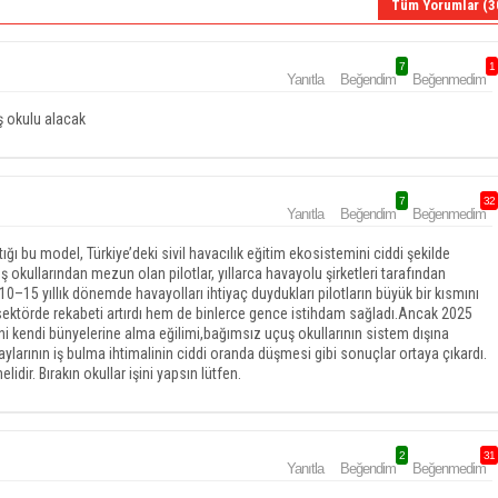
Tüm Yorumlar (3
7
1
Yanıtla
Beğendim
Beğenmedim
uş okulu alacak
7
32
Yanıtla
Beğendim
Beğenmedim
ı bu model, Türkiye’deki sivil havacılık eğitim ekosistemini ciddi şekilde
 okullarından mezun olan pilotlar, yıllarca havayolu şirketleri tarafından
 10–15 yıllık dönemde havayolları ihtiyaç duydukları pilotların büyük bir kısmını
sektörde rekabeti artırdı hem de binlerce gence istihdam sağladı.Ancak 2025
mini kendi bünyelerine alma eğilimi,bağımsız uçuş okullarının sistem dışına
ylarının iş bulma ihtimalinin ciddi oranda düşmesi gibi sonuçlar ortaya çıkardı.
idir. Bırakın okullar işini yapsın lütfen.
2
31
Yanıtla
Beğendim
Beğenmedim