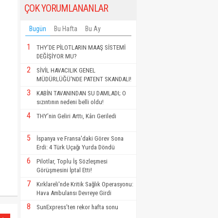
ÇOK YORUMLANANLAR
Bugün
Bu Hafta
Bu Ay
1
THY’DE PİLOTLARIN MAAŞ SİSTEMİ
DEĞİŞİYOR MU?
2
SİVİL HAVACILIK GENEL
MÜDÜRLÜĞÜ'NDE PATENT SKANDALI!
3
KABİN TAVANINDAN SU DAMLADI; O
sızıntının nedeni belli oldu!
4
THY’nin Geliri Arttı, Kârı Geriledi
5
İspanya ve Fransa'daki Görev Sona
Erdi: 4 Türk Uçağı Yurda Döndü
6
Pilotlar, Toplu İş Sözleşmesi
Görüşmesini İptal Etti!
7
Kırklareli'nde Kritik Sağlık Operasyonu:
Hava Ambulansı Devreye Girdi
8
SunExpress’ten rekor hafta sonu