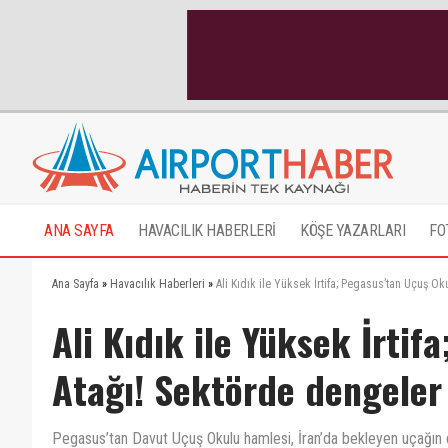
ANA SAYFA
HAVACILIK HABERLERİ
KÖŞE YAZARLARI
FO
Ana Sayfa
»
Havacılık Haberleri
»
Ali Kıdık ile Yüksek İrtifa; Pegasus’tan Uçuş O
Ali Kıdık ile Yüksek İrti
Atağı! Sektörde dengeler
Pegasus’tan Davut Uçuş Okulu hamlesi, İran’da bekleyen uçağın d