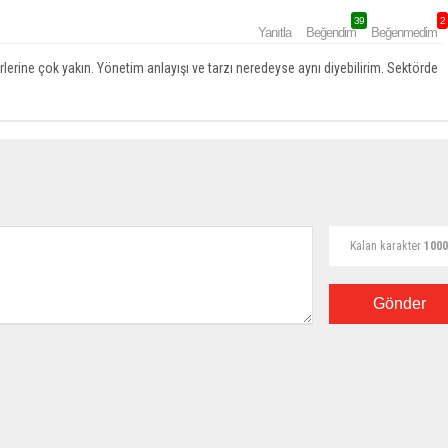
39
2
Yanıtla
Beğendim
Beğenmedim
rlerine çok yakın. Yönetim anlayışı ve tarzı neredeyse aynı diyebilirim. Sektörde
Kalan karakter
1000
Gönder