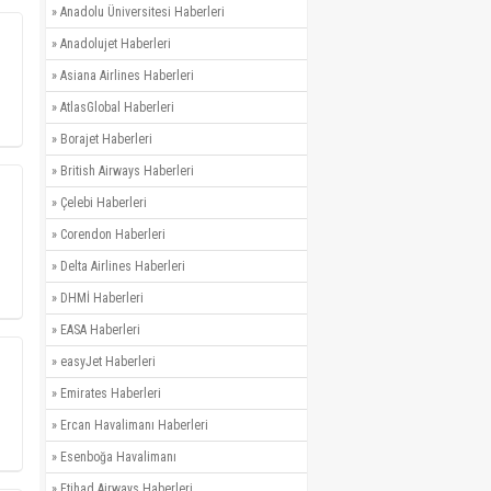
»
Anadolu Üniversitesi Haberleri
»
Anadolujet Haberleri
»
Asiana Airlines Haberleri
»
AtlasGlobal Haberleri
»
Borajet Haberleri
»
British Airways Haberleri
»
Çelebi Haberleri
»
Corendon Haberleri
»
Delta Airlines Haberleri
»
DHMİ Haberleri
»
EASA Haberleri
»
easyJet Haberleri
»
Emirates Haberleri
»
Ercan Havalimanı Haberleri
»
Esenboğa Havalimanı
»
Etihad Airways Haberleri