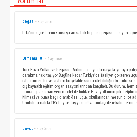
Yorumlar
pegas
~ 3 ay önce
tafa’nın uçaklarının yarısı şu an satılık hepsini pegasus’un yeni uç
Olmamalı!!!
~ 4 ay önce
Türk Hava Yolları ve Pegasus Airlines’ın uygulamaya koymaya çalıştığ
daraltma riski taşıyor.Bugüne kadar Türkiye’de faaliyet gösteren uçuş
istihdam edildi ve sistem bu şekilde sürdürülebilirliğini korudu. son
dış kaynaklı eğitim organizasyonlarından karşıladı. Bu durum, hem 
sonrası planlanan yeni model ile birlikte Havayollarının pilot eğiti
itilmesi ve buna bağlı olarak özel uçuş okullarından mezun pilot ada
Unutulmamalı ki THY bayrak taşıyıcıdır!! vatandaşı ile rekabet etmemel
Davut
~ 4 ay önce