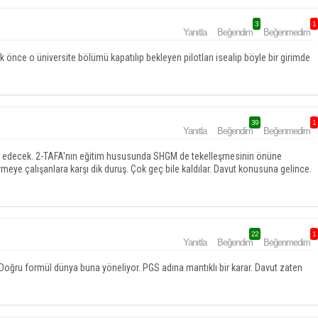
3
1
Yanıtla
Beğendim
Beğenmedim
nce o üniversite bölümü kapatılıp bekleyen pilotları isealip böyle bir girimde
39
1
Yanıtla
Beğendim
Beğenmedim
ne edecek. 2-TAFA'nın eğitim hususunda SHGM de tekelleşmesinin önüne
rmeye çalışanlara karşı dik duruş. Çok geç bile kaldılar. Davut konusuna gelince.
22
1
Yanıtla
Beğendim
Beğenmedim
. Doğru formül dünya buna yöneliyor. PGS adına mantıklı bir karar. Davut zaten