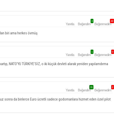
3
49
Yanıtla
Beğendim
Beğenmedim
rdan biri ama herkes övmüş
1
0
Yanıtla
Beğendim
Beğenmedim
kartıp, NATO'YU TÜRKİYE'SİZ, o iki küçük devleti alarak yeniden yapılamdırma
31
2
Yanıtla
Beğendim
Beğenmedim
sunuz sonra da binlerce Euro ücretli sadece godomanlara hizmet eden özel pilot