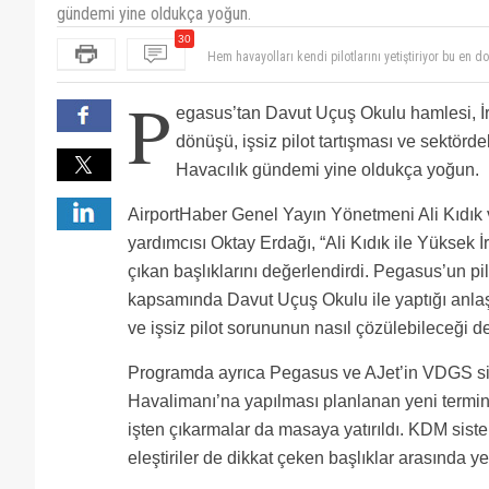
gündemi yine oldukça yoğun.
Hem havayolları kendi pilotlarını yetiştiriyor bu e
30
pilot okullarını ovuyorsunuz. Ne dediğinixin farkında
Oğlumuz yıllarca emek verdi bizde acsuzuz kalıp cog
girimde bulunmalı vallahi bunların emeği hakkı yeni
Pegasus yine stratejik davranıyor. 1-Çukurova hav
P
geçiyor. Bende varım diyor. Havacılığı babalarının çi
Dinamik ve teknolojik yapıyı kendi kurumsal gücüyle b
egasus’tan Davut Uçuş Okulu hamlesi, İ
gelince. Şüphesiz doğru bir seçim.
zaten birçok konuda öncüydü bu alandada öncü old
Bu okuldan mezunum ve 4 yıldır pegasustayım. Şirket k
Sektörde güzel bir hamle.
tafa’nın uçaklarının yarısı şu an satılık hepsini peg
dönüşü, işsiz pilot tartışması ve sektör
Türk Hava Yolları ve Pegasus Airlines’ın uygulamaya 
Havacılık gündemi yine oldukça yoğun.
daraltma riski taşıyor.Bugüne kadar Türkiye’de faaliy
İsim biraz tuhaf değil mi?
istihdam edildi ve sistem bu şekilde sürdürülebilirli
Davutçularn yazdığına eminim :) hayır yani gördüğü
AirportHaber Genel Yayın Yönetmeni Ali Kıdı
kısmını dış kaynaklı eğitim organizasyonlarından ka
Onlar Türkiye'yi NATO'dan çıkartamadılar, şimdi ABD
sağladı.Ancak 2025 sonrası planlanan yeni model ile 
yapılamdırma çabasındalar.
yardımcısı Oktay Erdağı, “Ali Kıdık ile Yüksek İ
okullarının sistem dışına itilmesi ve buna bağlı olar
çıkan başlıklarını değerlendirdi. Pegasus’un pilo
düşmesi gibi sonuçlar ortaya çıkardı. Unutulmamalı ki
lütfen.
kapsamında Davut Uçuş Okulu ile yaptığı anlaş
ve işsiz pilot sorununun nasıl çözülebileceği det
Programda ayrıca Pegasus ve AJet’in VDGS si
Havalimanı’na yapılması planlanan yeni termi
işten çıkarmalar da masaya yatırıldı. KDM sistem
eleştiriler de dikkat çeken başlıklar arasında yer