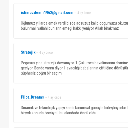
islimozdemir1962@gmail.com
~ 4 ay önce
Oğlumuz yıllarca emek verdi bizde acsuzuz kalıp cogumuzu okuttuk ö
bulunmalı vallahi bunların emeği hakkı yeniyor Allah birakmaz
Stratejik
~ 4 ay önce
Pegasus yine stratejik davranıyor. 1-Çukurova havalimanını domi
geçiyor. Bende varım diyor. Havacılığı babalarının çiftliğine dönüştü
Şüphesiz doğru bir seçim.
Pilot_Dreams
~ 4 ay önce
Dinamik ve teknolojik yapıyı kendi kurumsal gücüyle birleştiriyorlar
birçok konuda öncüydü bu alandada öncü oldu.