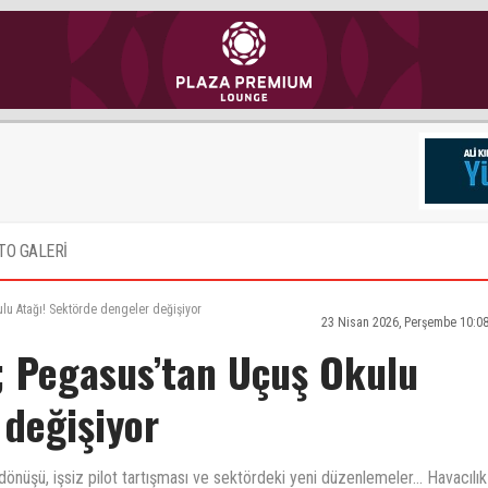
TO GALERİ
kulu Atağı! Sektörde dengeler değişiyor
23 Nisan 2026, Perşembe 10:0
fa; Pegasus’tan Uçuş Okulu
 değişiyor
önüşü, işsiz pilot tartışması ve sektördeki yeni düzenlemeler… Havacılık