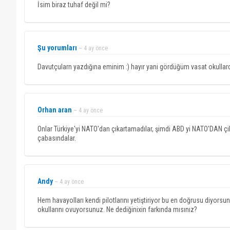
İsim biraz tuhaf değil mi?
Şu yorumları
~ 4 ay önce
Davutçularn yazdığına eminim :) hayır yani gördüğüm vasat okulla
Orhan aran
~ 4 ay önce
Onlar Türkiye'yi NATO'dan çıkartamadılar, şimdi ABD yi NATO'DAN çi
çabasındalar.
Andy
~ 4 ay önce
Hem havayolları kendi pilotlarını yetiştiriyor bu en doğrusu diyor
okullarını ovuyorsunuz. Ne dediğinixin farkında mısınız?