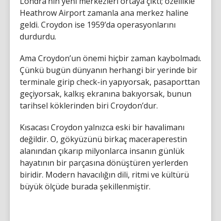
Londra’nın yeni merkezleri ortaya çıktı; özellikle
Heathrow Airport zamanla ana merkez haline
geldi. Croydon ise 1959’da operasyonlarını
durdurdu.
Ama Croydon’un önemi hiçbir zaman kaybolmadı.
Çünkü bugün dünyanın herhangi bir yerinde bir
terminale girip check-in yapıyorsak, pasaporttan
geçiyorsak, kalkış ekranına bakıyorsak, bunun
tarihsel köklerinden biri Croydon’dur.
Kısacası Croydon yalnızca eski bir havalimanı
değildir. O, gökyüzünü birkaç maceraperestin
alanından çıkarıp milyonlarca insanın günlük
hayatının bir parçasına dönüştüren yerlerden
biridir. Modern havacılığın dili, ritmi ve kültürü
büyük ölçüde burada şekillenmiştir.