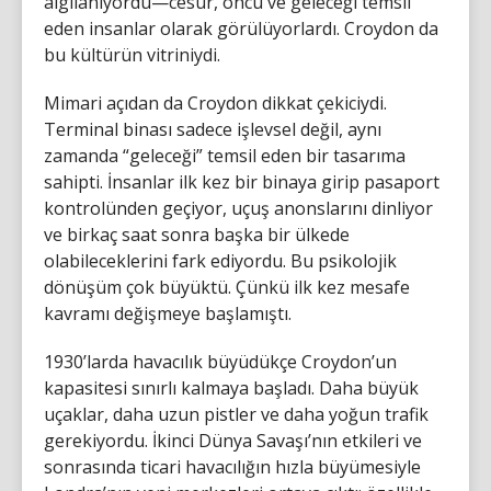
algılanıyordu—cesur, öncü ve geleceği temsil
eden insanlar olarak görülüyorlardı. Croydon da
bu kültürün vitriniydi.
Mimari açıdan da Croydon dikkat çekiciydi.
Terminal binası sadece işlevsel değil, aynı
zamanda “geleceği” temsil eden bir tasarıma
sahipti. İnsanlar ilk kez bir binaya girip pasaport
kontrolünden geçiyor, uçuş anonslarını dinliyor
ve birkaç saat sonra başka bir ülkede
olabileceklerini fark ediyordu. Bu psikolojik
dönüşüm çok büyüktü. Çünkü ilk kez mesafe
kavramı değişmeye başlamıştı.
1930’larda havacılık büyüdükçe Croydon’un
kapasitesi sınırlı kalmaya başladı. Daha büyük
uçaklar, daha uzun pistler ve daha yoğun trafik
gerekiyordu. İkinci Dünya Savaşı’nın etkileri ve
sonrasında ticari havacılığın hızla büyümesiyle