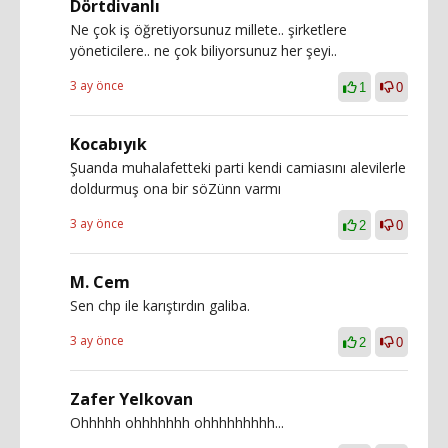
Dörtdivanlı
Ne çok iş öğretiyorsunuz millete.. şirketlere
yöneticilere.. ne çok biliyorsunuz her şeyi..
3 ay önce
1
0
Kocabıyık
Şuanda muhalafetteki parti kendi camiasını alevilerle
doldurmuş ona bir söZünn varmı
3 ay önce
2
0
M. Cem
Sen chp ile karıştırdın galiba.
3 ay önce
2
0
Zafer Yelkovan
Ohhhhh ohhhhhhh ohhhhhhhhh...