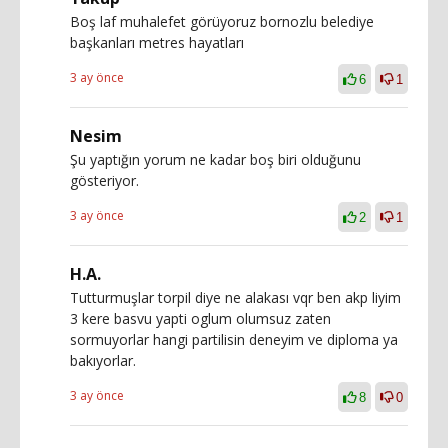
Boş laf muhalefet görüyoruz bornozlu belediye
başkanları metres hayatları
3 ay önce
6
1
Nesim
Şu yaptığın yorum ne kadar boş biri olduğunu
gösteriyor.
3 ay önce
2
1
H.A.
Tutturmuşlar torpil diye ne alakası vqr ben akp liyim
3 kere basvu yapti oglum olumsuz zaten
sormuyorlar hangi partilisin deneyim ve diploma ya
bakıyorlar.
3 ay önce
8
0