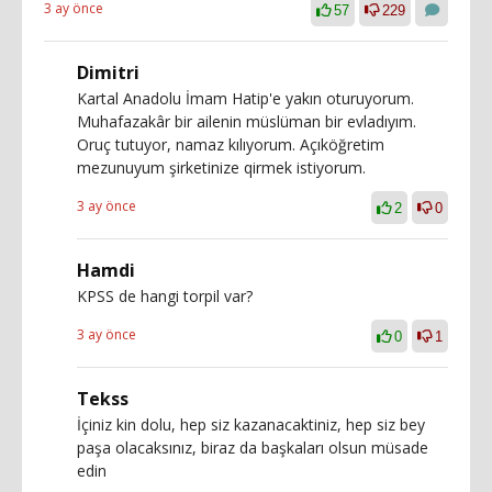
3 ay önce
57
229
Dimitri
Kartal Anadolu İmam Hatip'e yakın oturuyorum.
Muhafazakâr bir ailenin müslüman bir evladıyım.
Oruç tutuyor, namaz kılıyorum. Açıköğretim
mezunuyum şirketinize qirmek istiyorum.
3 ay önce
2
0
Hamdi
KPSS de hangi torpil var?
3 ay önce
0
1
Tekss
İçiniz kin dolu, hep siz kazanacaktiniz, hep siz bey
paşa olacaksınız, biraz da başkaları olsun müsade
edin