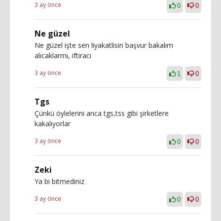
3 ay önce
0
0
Ne güzel
Ne güzel işte sen liyakatlisin başvur bakalım
alıcaklarmı, iftiracı
3 ay önce
1
0
Tgs
Çünkü öylelerini anca tgs,tss gibi şirketlere
kakalıyorlar
3 ay önce
0
0
Zeki
Ya bi bitmediniz
3 ay önce
0
0