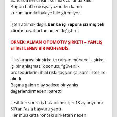
Sonunda kendi işini kurmak zorunda kaldı.
Bugün hâlâ o dosya yüzünden kamu
kurumlarında ihaleye bile giremiyor.
İşten atılmak değil,
banka içi rapora sızmış tek
cümle
hayatını tamamen değiştirdi.
ÖRNEK: ALMAN OTOMOTİV ŞİRKETİ – YANLIŞ
ETİKETLENEN BİR MÜHENDİS.
Uluslararası bir şirkette çalışan mühendis, şirket
içi bir anlaşmazlık sonucu “güvenlik
prosedürlerini ihlal riski taşıyan çalışan” listesine
alındı.
Başına gelen olay sadece bir yanlış
değerlendirmeden ibaretti.
Fesihten sonra iş bulabilmek için 18 ay boyunca
60’tan fazla başvuru yaptı.
Her mülakatta “önceki şirketten neden