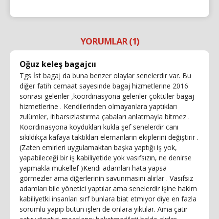
YORUMLAR (1)
Oğuz keleş bagajcıı
Tgs İst bagaj da buna benzer olaylar senelerdir var. Bu
diğer fatih cemaat sayesinde bagaj hizmetlerine 2016
sonrası gelenler ,koordinasyona gelenler çöktüler bagaj
hizmetlerine . Kendilerinden olmayanlara yaptıkları
zulümler, itibarsızlastırma çabaları anlatmayla bitmez .
Koordinasyona koydukları kukla şef senelerdir canı
sıkıldıkça kafaya taktıkları elemanların ekiplerini değiştirir .
(Zaten emirleri uygulamaktan başka yaptığı iş yok,
yapabileceği bir iş kabiliyetide yok vasıfsızın, ne denirse
yapmakla mükellef )Kendi adamları hata yapsa
görmezler ama diğerlerinin savunmasını alırlar . Vasıfsız
adamları bile yönetici yaptılar ama senelerdir işine hakim
kabiliyetki insanları sırf bunlara biat etmiyor diye en fazla
sorumlu yapıp bütün işleri de onlara yıktılar. Ama çatır