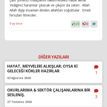
çatır yönetici maaşlarını haketmedileti halde alırlar.
Yediğiniz haramlar çıkacak ve çıkıyor da zaten . Allah
Allah diyip insanları dinden allahtan soğuttular . Emek
hırsızları fitneciler..
9 ay önce
23
0
DİĞER YAZILARI
HAYAT, MEYVELERİ ALKIŞLAR; OYSA Kİ
GELECEĞİ KÖKLER HAZIRLAR
1
03 Ağustos 2026
OKURLARIMA & SEKTÖR ÇALIŞANLARINA BİR
SESLENİŞ.
3
27 Temmuz 2026