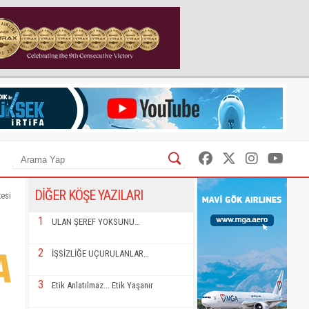
DİĞER KÖŞE YAZILARI
tesi
1
ULAN ŞEREF YOKSUNU…
2
İŞSİZLİĞE UÇURULANLAR…
3
Etik Anlatılmaz... Etik Yaşanır