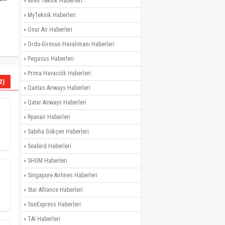
»
MNG Teknik Haberleri
»
MyTeknik Haberleri
»
Onur Air Haberleri
»
Ordu-Giresun Havalimanı Haberleri
»
Pegasus Haberleri
»
Prima Havacılık Haberleri
2)
»
Qantas Airways Haberleri
»
Qatar Airways Haberleri
»
Ryanair Haberleri
»
Sabiha Gökçen Haberleri
»
Seabird Haberleri
»
SHGM Haberleri
»
Singapore Airlines Haberleri
»
Star Alliance Haberleri
»
SunExpress Haberleri
»
TAI Haberleri