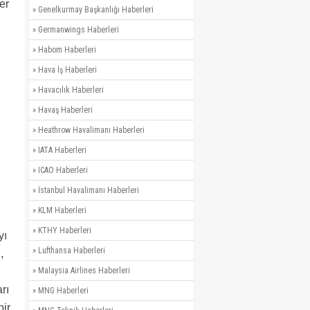
er
»
Genelkurmay Başkanlığı Haberleri
»
Germanwings Haberleri
»
Habom Haberleri
»
Hava İş Haberleri
»
Havacılık Haberleri
»
Havaş Haberleri
»
Heathrow Havalimanı Haberleri
»
IATA Haberleri
»
ICAO Haberleri
»
İstanbul Havalimanı Haberleri
»
KLM Haberleri
»
KTHY Haberleri
yı
»
Lufthansa Haberleri
,
»
Malaysia Airlines Haberleri
rı
»
MNG Haberleri
bir