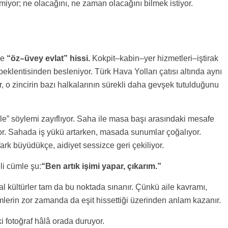
miyor; ne olacağını, ne zaman olacağını bilmek istiyor.
se
“öz–üvey evlat” hissi.
Kokpit–kabin–yer hizmetleri–iştirak
 beklentisinden besleniyor. Türk Hava Yolları çatısı altında aynı
ar, o zincirin bazı halkalarının sürekli daha gevşek tutulduğunu
le” söylemi zayıflıyor. Saha ile masa başı arasındaki mesafe
or. Sahada iş yükü artarken, masada sunumlar çoğalıyor.
 fark büyüdükçe, aidiyet sessizce geri çekiliyor.
li cümle şu:
“Ben artık işimi yapar, çıkarım.”
al kültürler tam da bu noktada sınanır. Çünkü aile kavramı,
mlerin zor zamanda da eşit hissettiği üzerinden anlam kazanır.
 fotoğraf hâlâ orada duruyor.