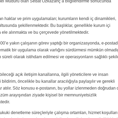
Genel Müdürü olan Sedat Özkazanç’a bilgilendirme sonucunda
 yan haklar ve prim uygulamaları; kurumların kendi iç dinamikleri,
ltusunda şekillenmektedir. Bu başlıklar, genellikle kurum içi
 ele alınmakta ve bu çerçevede yönetilmektedir.
500’e yakın çalışanın görev yaptığı bir organizasyonda, e-posta
istematik bir uygulama olarak varlığını sürdürmesi mümkün olmadi
un süreli olarak istihdam edilmesi ve operasyonların sağlıklı şeki
ebileceği açık iletişim kanallarına, ilgili yöneticilere ve insan
ri bildirim, öncelikle bu kanallar aracılığıyla paylaşılır ve gerekli
lar atılır. Söz konusu e-postanın, bu yollar izlenmeden doğrudan 
 çözüm arayışından ziyade kişisel bir memnuniyetsizlik
tedir.
kuki denetleme süreçleriyle çalışma ortamları, hizmet koşulları