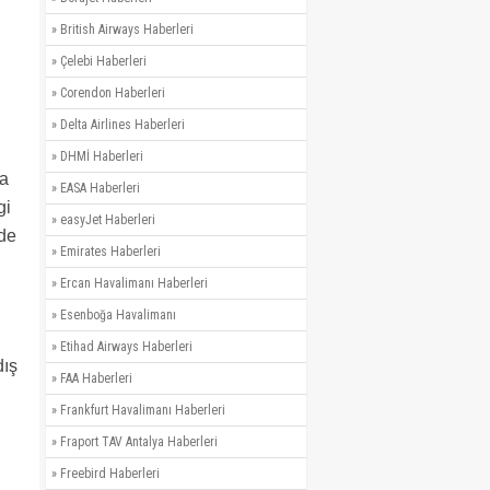
»
British Airways Haberleri
»
Çelebi Haberleri
»
Corendon Haberleri
»
Delta Airlines Haberleri
»
DHMİ Haberleri
da
»
EASA Haberleri
gi
»
easyJet Haberleri
lde
»
Emirates Haberleri
»
Ercan Havalimanı Haberleri
»
Esenboğa Havalimanı
»
Etihad Airways Haberleri
dış
»
FAA Haberleri
»
Frankfurt Havalimanı Haberleri
»
Fraport TAV Antalya Haberleri
»
Freebird Haberleri