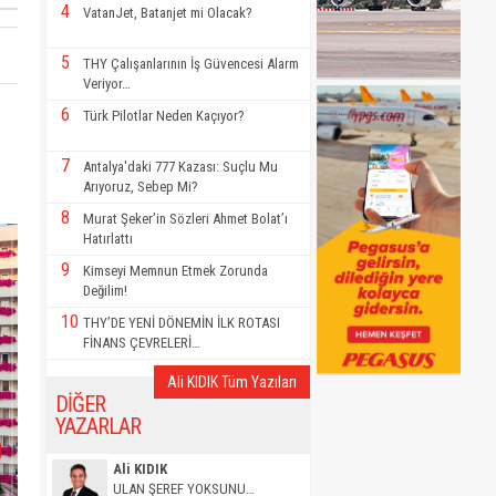
4
VatanJet, Batanjet mi Olacak?
5
THY Çalışanlarının İş Güvencesi Alarm
Veriyor…
6
Türk Pilotlar Neden Kaçıyor?
7
Antalya'daki 777 Kazası: Suçlu Mu
Arıyoruz, Sebep Mi?
8
Murat Şeker’in Sözleri Ahmet Bolat’ı
Hatırlattı
9
Kimseyi Memnun Etmek Zorunda
Değilim!
10
THY’DE YENİ DÖNEMİN İLK ROTASI
FİNANS ÇEVRELERİ…
Ali KIDIK Tüm Yazıları
DİĞER
YAZARLAR
Ali KIDIK
ULAN ŞEREF YOKSUNU…