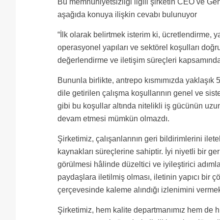
Bu memnuniyetsizliği ilgili şirketin CEO ve 
aşağıda konuya ilişkin cevabı bulunuyor
“İlk olarak belirtmek isterim ki, ücretlendirme,
operasyonel yapıları ve sektörel koşulları doğru
değerlendirme ve iletişim süreçleri kapsamında
Bununla birlikte, antrepo kısmımızda yaklaşık 
dile getirilen çalışma koşullarının genel ve s
gibi bu koşullar altında nitelikli iş gücünün uz
devam etmesi mümkün olmazdı.
Şirketimiz, çalışanlarının geri bildirimlerini ilet
kaynakları süreçlerine sahiptir. İyi niyetli bir ge
görülmesi hâlinde düzeltici ve iyileştirici adım
paydaşlara iletilmiş olması, iletinin yapıcı bir
çerçevesinde kaleme alındığı izlenimini vermek
Şirketimiz, hem kalite departmanımız hem de hu