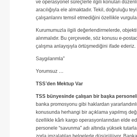
ve operasyonel süreçlerle ilgili konuları düzenli
aracılığıyla ele almaktadır. Tekil, doğruluğu t
çalışanlarını temsil etmediğini özellikle vurgula
Kurumumuzla ilgili değerlendirmelerde, objektif 
alınmalıdır. Bu çerçevede, söz konusu e-postada
çalışma anlayışıyla örtüşmediğini ifade ederiz.
Saygılarımla”
Yorumsuz …
TSS’den Mektup Var
TSS bünyesinde çalışan bir başka personeli
banka promosyonu gibi haklardan yararlandırı
konusunda herhangi bir açıklama yapılmış değil
özellikle kârlı kargo operasyonlarından elde edi
personele “savunma” adı altında yüksek tutarlar
zorla imzalatılan belgelerle düşürülüyor. Bank