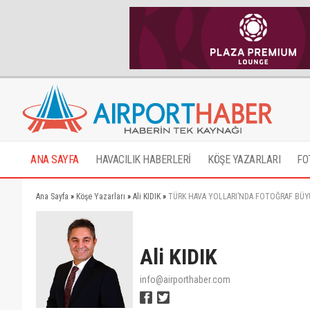
ANA SAYFA
HAVACILIK HABERLERİ
KÖŞE YAZARLARI
FO
Ana Sayfa
»
Köşe Yazarları
»
Ali KIDIK
»
TÜRK HAVA YOLLARI’NDA FOTOĞRAF BÜYÜ
Ali KIDIK
info@airporthaber.com