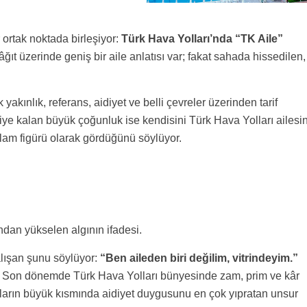
 ortak noktada birleşiyor:
Türk Hava Yolları’nda “TK Aile”
ğıt üzerinde geniş bir aile anlatısı var; fakat sahada hissedilen,
akınlık, referans, aidiyet ve belli çevreler üzerinden tarif
eriye kalan büyük çoğunluk ise kendisini Türk Hava Yolları ailesi
reklam figürü olarak gördüğünü söylüyor.
ndan yükselen algının ifadesi.
alışan şunu söylüyor:
“Ben aileden biri değilim, vitrindeyim.”
ı. Son dönemde Türk Hava Yolları bünyesinde zam, prim ve kâr
umların büyük kısmında aidiyet duygusunu en çok yıpratan unsur