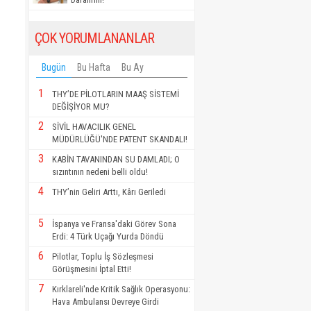
ÇOK YORUMLANANLAR
Bugün
Bu Hafta
Bu Ay
1
THY’DE PİLOTLARIN MAAŞ SİSTEMİ
DEĞİŞİYOR MU?
2
SİVİL HAVACILIK GENEL
MÜDÜRLÜĞÜ'NDE PATENT SKANDALI!
3
KABİN TAVANINDAN SU DAMLADI; O
sızıntının nedeni belli oldu!
4
THY’nin Geliri Arttı, Kârı Geriledi
5
İspanya ve Fransa'daki Görev Sona
Erdi: 4 Türk Uçağı Yurda Döndü
6
Pilotlar, Toplu İş Sözleşmesi
Görüşmesini İptal Etti!
7
Kırklareli'nde Kritik Sağlık Operasyonu:
Hava Ambulansı Devreye Girdi