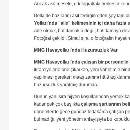
Ancak asıl mesele, o fotoğraftaki herkesin kend
Belki de bazılarını asıl tedirgin eden şey tam o
Yolları’nda “aile” kelimesinin içi daha fazla 
Aile olmak, hatırlamakla değil; hatırlamaya 
Fotoğraf çekildi. Şimdi sıra, o fotoğrafın hayat
MNG Havayolları’nda Huzursuzluk Var
MNG Havayolları’nda çalışan bir personelin 
ikramiyelerle öne çıkarken, yeni yönetimle birl
yapılması gereken maaş zammı hâlâ açıklanmazk
huzursuzluk yaratmış durumda.
Bunun yanı sıra hijyen koşullarından yemek kal
kadar pek çok başlıkta
çalışma şartlarının bel
dönemlerde gece gündüz fedakârca çalışan per
bulmadığı, yeni yönetim anlayışıyla bu kopuklu