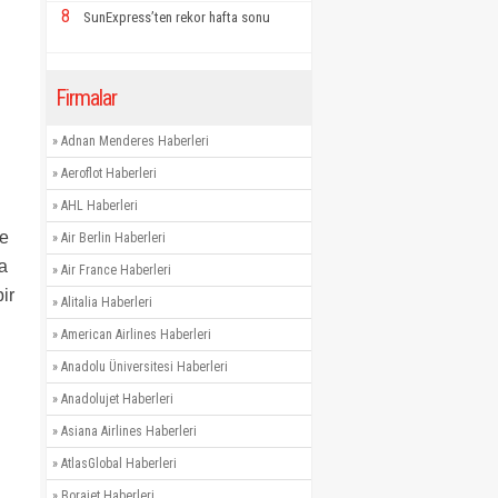
8
SunExpress’ten rekor hafta sonu
Firmalar
»
Adnan Menderes Haberleri
»
Aeroflot Haberleri
»
AHL Haberleri
ve
»
Air Berlin Haberleri
da
»
Air France Haberleri
ir
»
Alitalia Haberleri
»
American Airlines Haberleri
»
Anadolu Üniversitesi Haberleri
»
Anadolujet Haberleri
»
Asiana Airlines Haberleri
»
AtlasGlobal Haberleri
»
Borajet Haberleri