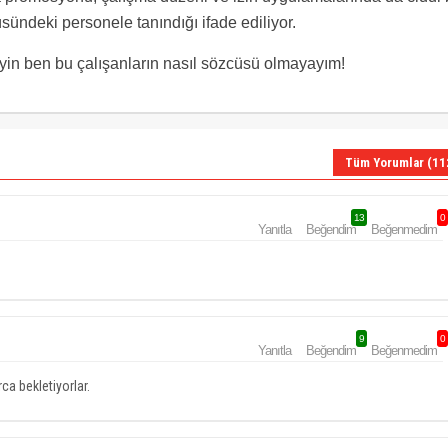
üsündeki personele tanındığı ifade ediliyor.
eyin ben bu çalışanların nasıl sözcüsü olmayayım!
Tüm Yorumlar (11
13
0
Yanıtla
Beğendim
Beğenmedim
9
0
Yanıtla
Beğendim
Beğenmedim
a bekletiyorlar.