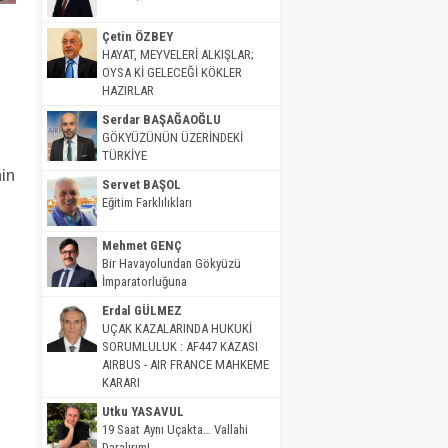
Çetin ÖZBEY
HAYAT, MEYVELERİ ALKIŞLAR;
OYSA Kİ GELECEĞİ KÖKLER
HAZIRLAR
Serdar BAŞAĞAOĞLU
GÖKYÜZÜNÜN ÜZERİNDEKİ
TÜRKİYE
nin
Servet BAŞOL
Eğitim Farklılıkları
Mehmet GENÇ
Bir Havayolundan Gökyüzü
İmparatorluğuna
Erdal GÜLMEZ
UÇAK KAZALARINDA HUKUKİ
SORUMLULUK : AF447 KAZASI
AIRBUS - AIR FRANCE MAHKEME
KARARI
Utku YASAVUL
19 Saat Aynı Uçakta… Vallahi
Daralırım!