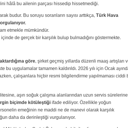
ini hâlâ bu ailenin parçası hissedip hissetmediği.
larak budur. Bu soruyu soranların sayısı arttıkça,
Türk Hava
sorgulanıyor.
devam etmekle mümkündür.
ın içinde de gerçek bir karşılık bulup bulmadığını göstermekte.
aktardığına göre
, şirket geçmiş yıllarda düzenli maaş artışları 
ikte bu uygulamalar tamamen kaldırıldı. 2026 yılı için Ocak ayın
en, çalışanlara hiçbir resmi bilgilendirme yapılmaması ciddi b
itesine, aşırı soğuk çalışma alanlarından uzun servis sürelerine
irgin biçimde kötüleştiği
ifade ediliyor. Özellikle yoğun
sonelin emeğinin ne maddi ne de manevi olarak karşılık
ğun daha da derinleştiği vurgulanıyor.