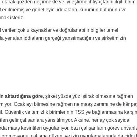
 olarak gözden geçirmekte ve iyileştirme ihtiyaçlarını ilgili biriml
eyit edilmemiş ve genelleyici iddiaların, kurumun bütününü ve
mak isteriz.
veriler, çoklu kaynaklar ve doğrulanabilir bilgiler temel
 yer alan iddiaların gerçeği yansıtmadığını ve şirketimizin
n aktardığına göre
, şirket yüzde yüz iştirak olmasına rağmen
lmıyor; Ocak ayı bitmesine rağmen ne maaş zammı ne de kâr pa
. Güvenlik ve temizlik birimlerinin TSS’ye bağlanmasına karşın
len gelir çalışanlara yansıtılmıyor. Aksine, her ay çok sayıda
da maaş kesintileri uygulanıyor, bazı çalışanların görev unvanla
a promosyonu, çalışma düzeni ve izin uygulamalarında da ciddi 