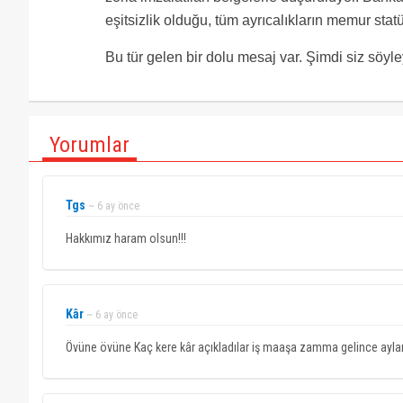
eşitsizlik olduğu, tüm ayrıcalıkların memur stat
Bu tür gelen bir dolu mesaj var. Şimdi siz söyl
Yorumlar
Tgs
~ 6 ay önce
Hakkımız haram olsun!!!
Kâr
~ 6 ay önce
Övüne övüne Kaç kere kâr açıkladılar iş maaşa zamma gelince aylarc