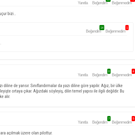
Yanıtla
Beğendim
Beğenmedim
uçur bizi…
14
1
Beğendim
Beğenmedim
.
0
4
Yanıtla
Beğendim
Beğenmedim
azı diline de yansır. Sınıflandırmalar da yazı diline göre yapılır. Ağız, bir ülke
leyişte ortaya çıkar. Ağızdaki söyleyiş, dilin temel yapısı ile ilgili değildir. Bu
ke alır.
7
5
Yanıtla
Beğendim
Beğenmedim
lara açılmak üzere olan pilottur.