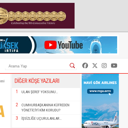
DİĞER KÖŞE YAZILARI
tesi
1
ULAN ŞEREF YOKSUNU…
2
CUMHURBAŞKANINA KÜFREDEN
YÖNETİCİYİ KİM KORUDU?
3
İŞSİZLİĞE UÇURULANLAR…