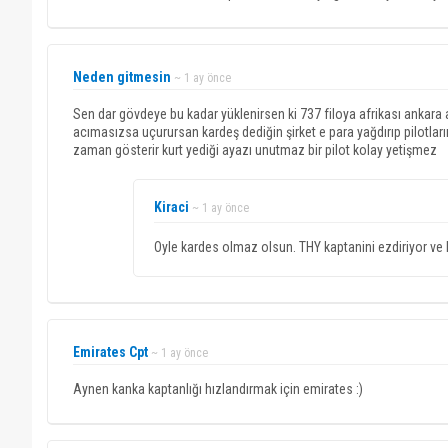
Neden gitmesin
~ 1 ay önce
Sen dar gövdeye bu kadar yüklenirsen ki 737 filoya afrikası ankara a
acımasızsa uçurursan kardeş dediğin şirket e para yağdırıp pilotlar
zaman gösterir kurt yediği ayazı unutmaz bir pilot kolay yetişmez
Kiraci
~ 1 ay önce
Oyle kardes olmaz olsun. THY kaptanini ezdiriyor ve 
Emirates Cpt
~ 1 ay önce
Aynen kanka kaptanlığı hızlandırmak için emirates :)