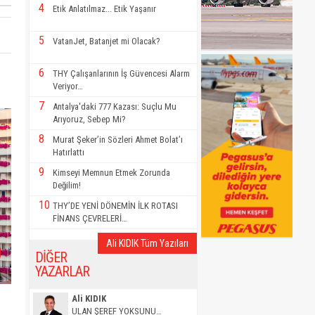
4
Etik Anlatılmaz... Etik Yaşanır
5
VatanJet, Batanjet mi Olacak?
6
THY Çalışanlarının İş Güvencesi Alarm
Veriyor…
7
Antalya'daki 777 Kazası: Suçlu Mu
Arıyoruz, Sebep Mi?
8
Murat Şeker’in Sözleri Ahmet Bolat’ı
Hatırlattı
9
Kimseyi Memnun Etmek Zorunda
Değilim!
10
THY’DE YENİ DÖNEMİN İLK ROTASI
FİNANS ÇEVRELERİ…
Ali KIDIK Tüm Yazıları
DİĞER
YAZARLAR
Ali KIDIK
ULAN ŞEREF YOKSUNU…