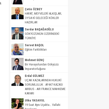
a
Çetin ÖZBEY
HAYAT, MEYVELERİ ALKIŞLAR;
OYSA Kİ GELECEĞİ KÖKLER
HAZIRLAR
Serdar BAŞAĞAOĞLU
GÖKYÜZÜNÜN ÜZERİNDEKİ
TÜRKİYE
Servet BAŞOL
Eğitim Farklılıkları
Mehmet GENÇ
Bir Havayolundan Gökyüzü
İmparatorluğuna
Erdal GÜLMEZ
UÇAK KAZALARINDA HUKUKİ
SORUMLULUK : AF447 KAZASI
AIRBUS - AIR FRANCE MAHKEME
KARARI
Utku YASAVUL
19 Saat Aynı Uçakta… Vallahi