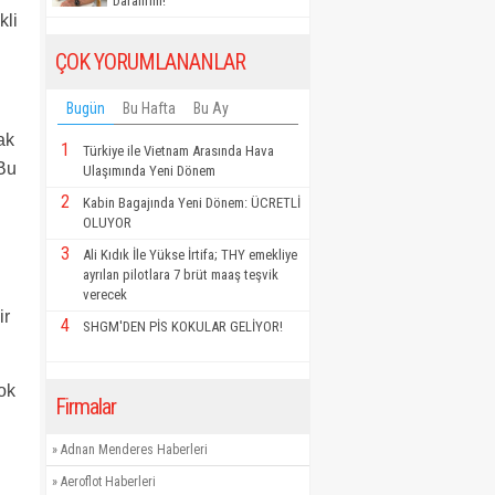
Daralırım!
kli
ÇOK YORUMLANANLAR
Bugün
Bu Hafta
Bu Ay
ak
1
Türkiye ile Vietnam Arasında Hava
 Bu
Ulaşımında Yeni Dönem
2
Kabin Bagajında Yeni Dönem: ÜCRETLİ
OLUYOR
3
Ali Kıdık İle Yükse İrtifa; THY emekliye
ayrılan pilotlara 7 brüt maaş teşvik
verecek
ir
4
SHGM'DEN PİS KOKULAR GELİYOR!
ok
Firmalar
»
Adnan Menderes Haberleri
»
Aeroflot Haberleri