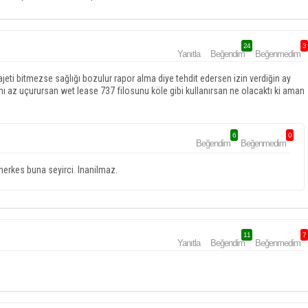
24
3
Yanıtla
Beğendim
Beğenmedim
jeti bitmezse sağlığı bozulur rapor alma diye tehdit edersen izin verdiğin ay
ını az uçurursan wet lease 737 filosunu köle gibi kullanırsan ne olacaktı ki aman
6
0
Beğendim
Beğenmedim
herkes buna seyirci. Inanilmaz.
11
7
Yanıtla
Beğendim
Beğenmedim