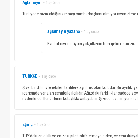
Ağlamayın
~ 1 ay önce
Türkiyede sizin aldığınız maaşı cumhurbaşkanı almıyor isyan etme 
ağlamayın yazana
~ 1 ay önce
Evet almıyor ihtiyacı yok,ülkenin tüm geliri onun zira..
TÜRKÇE
~ 1 ay önce
Şive, bir dilin izlenebilen tarihlere ayrılmış olan koludur. Bu ayrılık, y
içerisinde yer alan şehirlerle ilgilidir. Ağızdaki farklılıklar sadece söy
nedenle de iller birbirini kolaylıkla anlayabilir. Şivede ise, ilin yerini ül
Eğinç
~ 1 ay önce
THY’deki en akıllı ve en zeki pilot istifa etmeye giden, ve yeni dünya