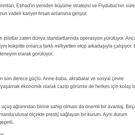
ımları, Etihad'ın yeniden büyüme stratejisi ve Flydubai'nin süre
un vadeli kariyer fırsatı anlamına geliyor.
pilotlar zaten dünya standartlarında operasyon yürütüyor. Anc
nı kokpitte onlarca farklı milliyetten ekip arkadaşıyla çalışıyor.
 deneyim olarak görülüyor.
ları son derece güçlü. Anne-baba, akrabalar ve sosyal çevre
 yaşamak ekonomik olarak cazip görünse de herkes için kolay b
 uçuş ağlarından birine sahip olması da önemli bir avantaj. Birç
amanda ulusal ölçekte prestij sağlayan bir kurum. Aynı durum
eçerli.
or.