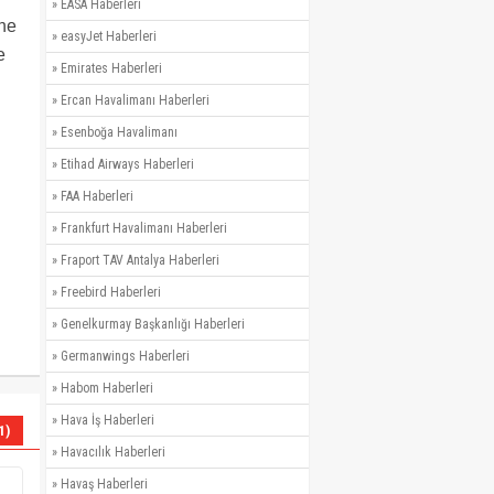
»
EASA Haberleri
 ne
»
easyJet Haberleri
e
»
Emirates Haberleri
»
Ercan Havalimanı Haberleri
»
Esenboğa Havalimanı
»
Etihad Airways Haberleri
»
FAA Haberleri
»
Frankfurt Havalimanı Haberleri
»
Fraport TAV Antalya Haberleri
»
Freebird Haberleri
»
Genelkurmay Başkanlığı Haberleri
»
Germanwings Haberleri
»
Habom Haberleri
»
Hava İş Haberleri
1)
»
Havacılık Haberleri
»
Havaş Haberleri