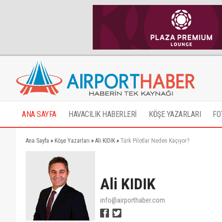
ANA SAYFA
HAVACILIK HABERLERİ
KÖŞE YAZARLARI
FO
Ana Sayfa
»
Köşe Yazarları
»
Ali KIDIK
»
Türk Pilotlar Neden Kaçıyor?
Ali KIDIK
info@airporthaber.com