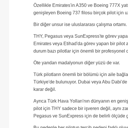
Özellikle Emirates'in A350 ve Boeing 777X yatır
genişleyen Boeing 737 filosu birçok pilot için uz
Bir diğer unsur ise uluslararası çalışma ortamı.
THY, Pegasus veya SunExpress'te görev yapan 
Emirates veya Etihad'da görev yapan bir pilot ay
durum bazı pilotlar için önemli bir profesyonel
Öte yandan madalyonun diğer yüzü de var.
Türk pilotların önemli bir bölümü için aile bağ
Türkiye'de bulunuyor. Dubai veya Abu Dabi'de
karar değil.
Ayrıca Türk Hava Yolları'nın dünyanın en geniş
pilot için THY sadece bir işveren değil, aynı z
Pegasus ve SunExpress için de belirli ölçüde g
Bu nedenle her pilotun tercih nedeni farklı oluy