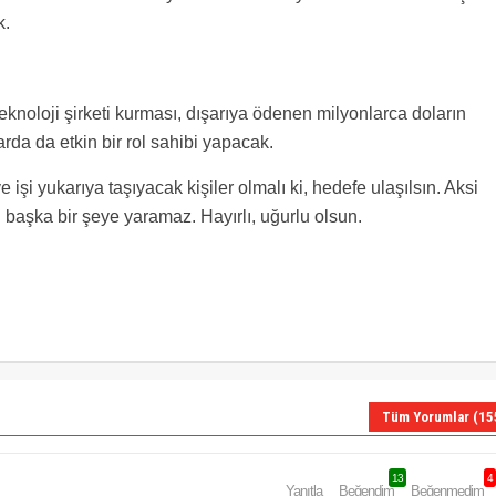
k.
 teknoloji şirketi kurması, dışarıya ödenen milyonlarca doların
rda da etkin bir rol sahibi yapacak.
şi yukarıya taşıyacak kişiler olmalı ki, hedefe ulaşılsın. Aksi
 başka bir şeye yaramaz. Hayırlı, uğurlu olsun.
Tüm Yorumlar (15
13
4
Yanıtla
Beğendim
Beğenmedim