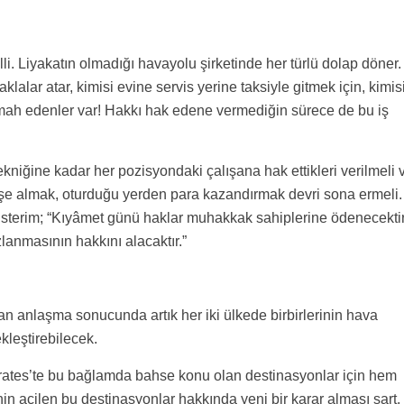
li. Liyakatın olmadığı havayolu şirketinde her türlü dolap döner.
klalar atar, kimisi evine servis yerine taksiyle gitmek için, kimis
amah edenler var! Hakkı hak edene vermediğin sürece de bu iş
kniğine kadar her pozisyondaki çalışana hak ettikleri verilmeli 
 işe almak, oturduğu yerden para kazandırmak devri sona ermeli.
ak isterim; “Kıyâmet günü haklar muhakkak sahiplerine ödenecektir
nmasının hakkını alacaktır.”
pılan anlaşma sonucunda artık her iki ülkede birbirlerinin hava
kleştirebilecek.
mirates’te bu bağlamda bahse konu olan destinasyonlar için hem
 acilen bu destinasyonlar hakkında yeni bir karar alması şart.