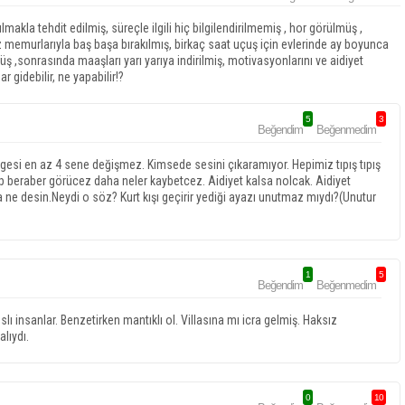
la tehdit edilmiş, süreçle ilgili hiç bilgilendirilmemiş , hor görülmüş ,
 memurlarıyla baş başa bırakılmış, birkaç saat uçuş için evlerinde ay boyunca
 ,sonrasında maaşları yarı yarıya indirilmiş, motivasyonlarını ve aidiyet
 gidebilir, ne yapabilir!?
5
3
Beğendim
Beğenmedim
dengesi en az 4 sene değişmez. Kimsede sesini çıkaramıyor. Hepimiz tıpış tıpış
ep beraber görücez daha neler kaybetcez. Aidiyet kalsa nolcak. Aidiyet
ha ne desin.Neydi o söz? Kurt kışı geçirir yediği ayazı unutmaz mıydı?(Unutur
1
5
Beğendim
Beğenmedim
lı insanlar. Benzetirken mantıklı ol. Villasına mı icra gelmiş. Haksız
lıydı.
0
10