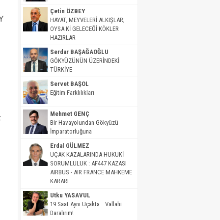
Çetin ÖZBEY
HY
HAYAT, MEYVELERİ ALKIŞLAR;
OYSA Kİ GELECEĞİ KÖKLER
HAZIRLAR
Serdar BAŞAĞAOĞLU
GÖKYÜZÜNÜN ÜZERİNDEKİ
TÜRKİYE
Servet BAŞOL
Eğitim Farklılıkları
Mehmet GENÇ
z
Bir Havayolundan Gökyüzü
İmparatorluğuna
Erdal GÜLMEZ
UÇAK KAZALARINDA HUKUKİ
SORUMLULUK : AF447 KAZASI
AIRBUS - AIR FRANCE MAHKEME
KARARI
Utku YASAVUL
19 Saat Aynı Uçakta… Vallahi
Daralırım!