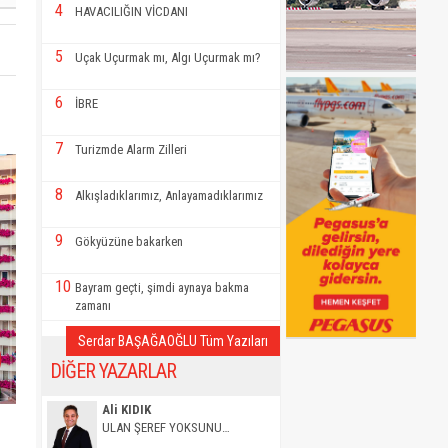
4
HAVACILIĞIN VİCDANI
5
Uçak Uçurmak mı, Algı Uçurmak mı?
6
İBRE
7
Turizmde Alarm Zilleri
8
Alkışladıklarımız, Anlayamadıklarımız
9
Gökyüzüne bakarken
10
Bayram geçti, şimdi aynaya bakma
zamanı
Serdar BAŞAĞAOĞLU Tüm Yazıları
DİĞER YAZARLAR
Ali KIDIK
ULAN ŞEREF YOKSUNU…