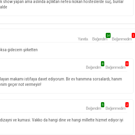
k show yapan ama aslında açlıktan nefesi kokan hosteslerde suç, bunlar
alde
14
1
Yanıtla
Beğendim
Beğenmedim
oksa gidecem şirketten
8
0
Beğendim
Beğenmedim
ylayan makamı istifaya davet ediyorum. Bir ev hanımına sorsalardı, hanım
enim geçer not vermeyin!
5
2
Beğendim
Beğenmedim
n dizayni ve kumasi. Vakko da hangi dine ve hangi millette hizmet ediyor iyi