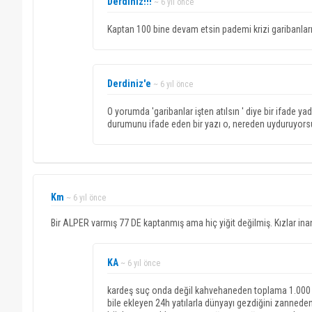
Derdiniz!!!
~ 6 yıl önce
Kaptan 100 bine devam etsin pademi krizi garibanları iş
Derdiniz'e
~ 6 yıl önce
O yorumda 'garibanlar işten atılsın ' diye bir ifade 
durumunu ifade eden bir yazı o, nereden uyduruyors
Km
~ 6 yıl önce
Bir ALPER varmış 77 DE kaptanmış ama hiç yiğit değilmiş. Kızlar in
KA
~ 6 yıl önce
kardeş suç onda değil kahvehaneden toplama 1.000 2.
bile ekleyen 24h yatılarla dünyayı gezdiğini zannede