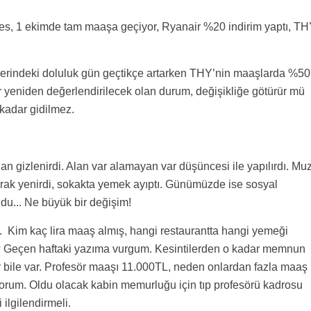
ates, 1 ekimde tam maaşa geçiyor, Ryanair %20 indirim yaptı, T
erlerindeki doluluk gün geçtikçe artarken THY’nin maaşlarda %50
ir yeniden değerlendirilecek olan durum, değişikliğe götürür mü
kadar gidilmez.
n gizlenirdi. Alan var alamayan var düşüncesi ile yapılırdı. Mu
arak yenirdi, sokakta yemek ayıptı. Günümüzde ise sosyal
du... Ne büyük bir değişim!
. Kim kaç lira maaş almış, hangi restaurantta hangi yemeği
ır? Geçen haftaki yazıma vurgum. Kesintilerden o kadar memnun
lar bile var. Profesör maaşı 11.000TL, neden onlardan fazla maaş
yorum. Oldu olacak kabin memurluğu için tıp profesörü kadrosu
 ilgilendirmeli.