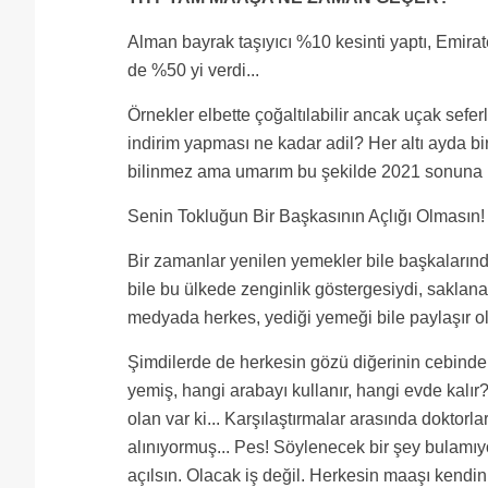
Alman bayrak taşıyıcı %10 kesinti yaptı, Emir
de %50 yi verdi...
Örnekler elbette çoğaltılabilir ancak uçak sef
indirim yapması ne kadar adil? Her altı ayda b
bilinmez ama umarım bu şekilde 2021 sonuna 
Senin Tokluğun Bir Başkasının Açlığı Olmasın!
Bir zamanlar yenilen yemekler bile başkalarında
bile bu ülkede zenginlik göstergesiydi, saklan
medyada herkes, yediği yemeği bile paylaşır ol
Şimdilerde de herkesin gözü diğerinin cebinde
yemiş, hangi arabayı kullanır, hangi evde kal
olan var ki... Karşılaştırmalar arasında doktor
alınıyormuş... Pes! Söylenecek bir şey bulamı
açılsın. Olacak iş değil. Herkesin maaşı kendini