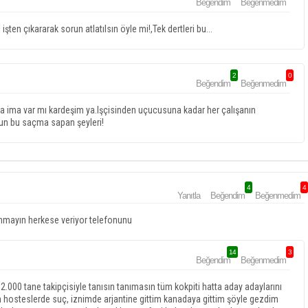
Beğendim
Beğenmedim
ten çıkararak sorun atlatılsın öyle mi!,Tek dertleri bu...
2
0
Beğendim
Beğenmedim
yada ima var mı kardeşim ya.Işçisinden uçucusuna kadar her çalışanın
un bu saçma sapan şeyleri!
4
4
Yanıtla
Beğendim
Beğenmedim
anmayın herkese veriyor telefonunu
14
3
Beğendim
Beğenmedim
000 tane takipçisiyle tanısın tanımasın tüm kokpiti hatta aday adaylarını
n hosteslerde suç, iznimde arjantine gittim kanadaya gittim şöyle gezdim