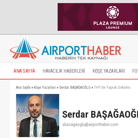
ANA SAYFA
HAVACILIK HABERLERİ
KÖŞE YAZARLARI
FO
Ana Sayfa
»
Köşe Yazarları
»
Serdar BAŞAĞAOĞLU
»
THY’de Yaprak Dökümü
Serdar BAŞAĞAOĞ
sbasagaoglu@airporthaber.com