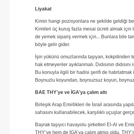
Liyakat
Kimin hangi pozisyonlara ne şekilde geldiği bel
Kimileri üç kuruş fazla mesai ücreti almak için ta
de yemek sipariş vermek için... Bunlara bile t
böyle gelir gider.
İşin yükünü omuzlarında taşıyan, kokpitinden te
hak etmeyenler ayıklanmalı. Dıdısının dıdısını
Bu konuyla ilgili bir hadisi şerifi de hatırlatm
Boynuzlu koyundan, boynuzsuz koyun, boynuzla
BAE THY’ye ve İGA’ya çalım attı
Birleşik Arap Emirlikleri ile İsrail arasında ya
sahasını kullanabilecek, karşılıklı uçuşlar gerçe
Bayrak taşıyıcı havayolu şirketleri El-Al ve E
THY’ye hem de İGA’ya çalım atmış oldu. THY’nin