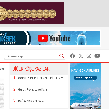
DİĞER KÖŞE YAZILARI
tesi
1
GÖKYÜZÜNÜN ÜZERİNDEKİ TÜRKİYE
2
Gurur, Rekabet ve Karar
3
Hafıza kısa olunca...