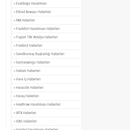
»
Esenboğa Havalimanı
»
Etihad Airways Haberleri
»
FAA Haberleri
»
Frankfurt Havalimanı Haberleri
»
Fraport TAV Antalya Haberleri
»
Freebird Haberleri
»
Genelkurmay Başkanlığı Haberleri
»
Germanwings Haberleri
»
Habom Haberleri
»
Hava İş Haberleri
»
Havacılık Haberleri
»
Havaş Haberleri
»
Heathrow Havalimanı Haberleri
»
IATA Haberleri
»
ICAO Haberleri
»
İstanbul Havalimanı Haberleri