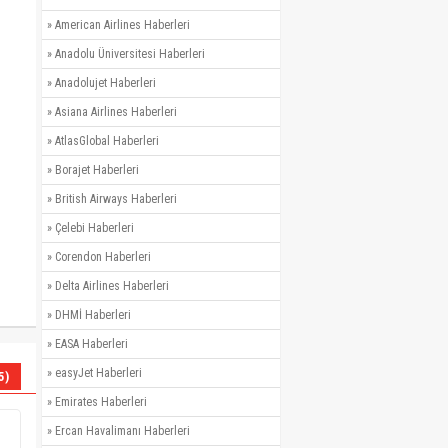
»
American Airlines Haberleri
»
Anadolu Üniversitesi Haberleri
»
Anadolujet Haberleri
»
Asiana Airlines Haberleri
»
AtlasGlobal Haberleri
»
Borajet Haberleri
»
British Airways Haberleri
»
Çelebi Haberleri
»
Corendon Haberleri
»
Delta Airlines Haberleri
»
DHMİ Haberleri
»
EASA Haberleri
»
easyJet Haberleri
5)
»
Emirates Haberleri
»
Ercan Havalimanı Haberleri