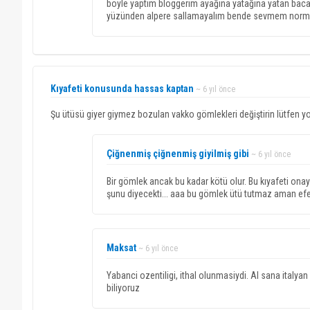
böyle yaptım bloggerım ayağına yatağına yatan baca
yüzünden alpere sallamayalım bende sevmem norm
Kıyafeti konusunda hassas kaptan
~ 6 yıl önce
Şu ütüsü giyer giymez bozulan vakko gömlekleri değiştirin lütfen y
Çiğnenmiş çiğnenmiş giyilmiş gibi
~ 6 yıl önce
Bir gömlek ancak bu kadar kötü olur. Bu kıyafeti ona
şunu diyecekti... aaa bu gömlek ütü tutmaz aman ef
Maksat
~ 6 yıl önce
Yabanci ozentiligi, ithal olunmasiydi. Al sana italya
biliyoruz