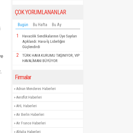
ÇOK YORUMLANANLAR
Bugün
Bu Hafta
Bu Ay
i
1
Havacılık Sendikalarının Üye Sayıları
Açıklandı: Hava-İş Liderliğini
Güçlendirdi
2
TÜRK HAVA KURUMU TAŞINIYOR, VIP
ve
HAVALİMANI BÜYÜYOR
.
Firmalar
»
Adnan Menderes Haberleri
»
Aeroflot Haberleri
»
AHL Haberleri
»
Air Berlin Haberleri
»
Air France Haberleri
»
Alitalia Haberleri