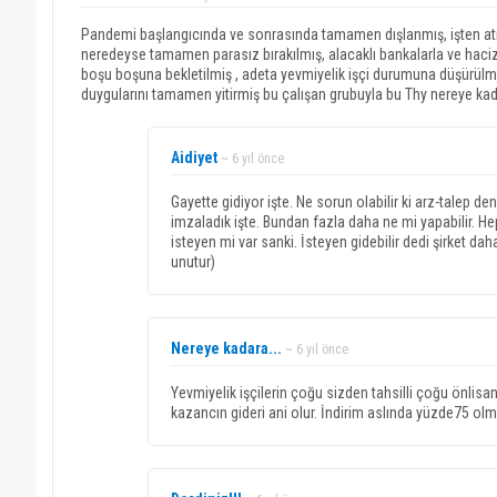
Pandemi başlangıcında ve sonrasında tamamen dışlanmış, işten atılmak
neredeyse tamamen parasız bırakılmış, alacaklı bankalarla ve haciz
boşu boşuna bekletilmiş , adeta yevmiyelik işçi durumuna düşürülmüş
duygularını tamamen yitirmiş bu çalışan grubuyla bu Thy nereye kadar
Aidiyet
~ 6 yıl önce
Gayette gidiyor işte. Ne sorun olabilir ki arz-talep 
imzaladık işte. Bundan fazla daha ne mi yapabilir. H
isteyen mi var sanki. İsteyen gidebilir dedi şirket da
unutur)
Nereye kadara...
~ 6 yıl önce
Yevmiyelik işçilerin çoğu sizden tahsilli çoğu önlisans
kazancın gideri ani olur. İndirim aslında yüzde75 olma