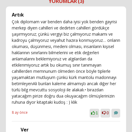
YORUMLAR (3)
Artık
Çok diplomam var benden daha iyisi yok benden gayrisi
merkep diyen cahilleri ve dedirten cahilleri gördükçe
şaşırmıyoruz; çünkü vergiyi biz çalmıyoruz makamı ve
kadroyu çalmıyoruz veyahut hazıra konmuyoruz… onların
okuması, düşünmesi, medeni olması, insanların kişisel
haklarının sınırlarını bilmelerini ve etik değerleri
anlamalarını beklemiyoruz ve algılardan da
etkilenmiyoruz artık bu okumuş sınır tanımayan
cahillerden memnunum ölmeden önce böyle tiplerle
yaşamaktan mutluyum çünkü kürk mantolu madonnayı
betimleyenAli bunları kaleme almamıştı ancak diğer her
türlü bilg mevcuttu sosyoloji ile alakalı.• birazdan
yatacağım pirize doğru dua okuyacağım ölmüşlerinizin
ruhuna diyor kitaptaki kudoş : ) klik
8 ay önce
1
0
Ver