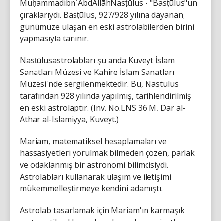
MuḥammadibnʿAbdAllāhNasṭūlus - "Basṭūlus"un
çıraklarıydı. Basṭūlus, 927/928 yılına dayanan,
günümüze ulaşan en eski astrolabilerden birini
yapmasıyla tanınır.
Nasṭūlusastrolabları şu anda Kuveyt İslam
Sanatları Müzesi ve Kahire İslam Sanatları
Müzesi'nde sergilenmektedir. Bu, Nastulus
tarafından 928 yılında yapılmış, tarihlendirilmiş
en eski astrolaptır. (Inv. No.LNS 36 M, Dar al-
Athar al-Islamiyya, Kuveyt.)
Mariam, matematiksel hesaplamaları ve
hassasiyetleri yorulmak bilmeden çözen, parlak
ve odaklanmış bir astronomi bilimcisiydi.
Astrolabları kullanarak ulaşım ve iletişimi
mükemmelleştirmeye kendini adamıştı.
Astrolab tasarlamak için Mariam'ın karmaşık