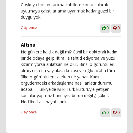
Coşkuyu hocam acıma cahillere korku salarak
uyutmaya çalıştılar ama uyanmak kadar güzel bir
duygu yok.
7 ay önce
0
0
Altına
Ne günlere kaldık değil mi? Cahil bir doktoralı kadın
bir de odaya gelip iftira ile tehtid ediyorsa ve yüzü
kızarmıyorsa anlatsan ne olur. Birisi o görüntüleri
almış olsa da yayınlasa kocası ve oğlu acaba tüm
ülke o görüntüleri izlerken ne yapar. Kadın
örgütlerindeki arkadaşlarına nasıl anlatır durumu
acaba… Türkiye’de iyi ki Türk kültürüyle yetişen
kadınlar yapmaz bunu iyiki burda değil ;) şükür.
Netfilix dizisi hayat sanki
7 ay önce
0
0