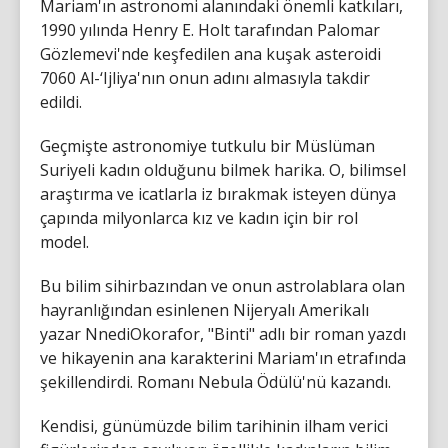
Mariam'ın astronomi alanındaki önemli katkıları,
1990 yılında Henry E. Holt tarafından Palomar
Gözlemevi'nde keşfedilen ana kuşak asteroidi
7060 Al-‘Ijliya'nın onun adını almasıyla takdir
edildi.
Geçmişte astronomiye tutkulu bir Müslüman
Suriyeli kadın olduğunu bilmek harika. O, bilimsel
araştırma ve icatlarla iz bırakmak isteyen dünya
çapında milyonlarca kız ve kadın için bir rol
model.
Bu bilim sihirbazından ve onun astrolablara olan
hayranlığından esinlenen Nijeryalı Amerikalı
yazar NnediOkorafor, "Binti" adlı bir roman yazdı
ve hikayenin ana karakterini Mariam'ın etrafında
şekillendirdi. Romanı Nebula Ödülü'nü kazandı.
Kendisi, günümüzde bilim tarihinin ilham verici