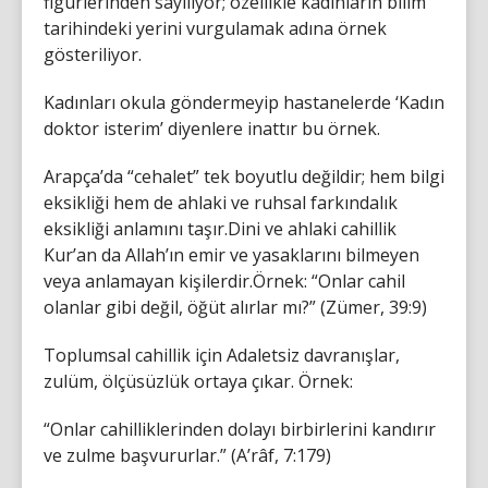
figürlerinden sayılıyor; özellikle kadınların bilim
tarihindeki yerini vurgulamak adına örnek
gösteriliyor.
Kadınları okula göndermeyip hastanelerde ‘Kadın
doktor isterim’ diyenlere inattır bu örnek.
Arapça’da “cehalet” tek boyutlu değildir; hem bilgi
eksikliği hem de ahlaki ve ruhsal farkındalık
eksikliği anlamını taşır.Dini ve ahlaki cahillik
Kur’an da Allah’ın emir ve yasaklarını bilmeyen
veya anlamayan kişilerdir.Örnek: “Onlar cahil
olanlar gibi değil, öğüt alırlar mı?” (Zümer, 39:9)
Toplumsal cahillik için Adaletsiz davranışlar,
zulüm, ölçüsüzlük ortaya çıkar. Örnek:
“Onlar cahilliklerinden dolayı birbirlerini kandırır
ve zulme başvururlar.” (A’râf, 7:179)