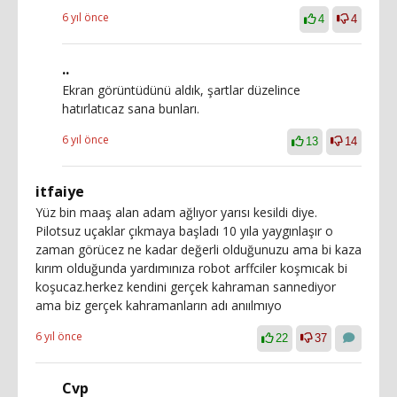
6 yıl önce
4
4
..
Ekran görüntüdünü aldık, şartlar düzelince
hatırlatıcaz sana bunları.
6 yıl önce
13
14
itfaiye
Yüz bin maaş alan adam ağlıyor yarısı kesildi diye.
Pilotsuz uçaklar çıkmaya başladı 10 yıla yaygınlaşır o
zaman görücez ne kadar değerli olduğunuzu ama bi kaza
kırım olduğunda yardımınıza robot arffciler koşmıcak bi
koşucaz.herkez kendini gerçek kahraman sannediyor
ama biz gerçek kahramanların adı anıılmıyo
6 yıl önce
22
37
Cvp