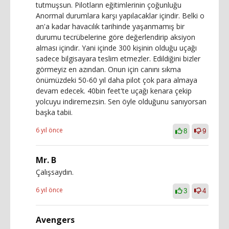
tutmuşsun. Pilotların eğitimlerinin çoğunluğu
Anormal durumlara karşı yapılacaklar içindir. Belki o
an'a kadar havacılık tarihinde yaşanmamış bir
durumu tecrübelerine göre değerlendirip aksiyon
alması içindir. Yani içinde 300 kişinin olduğu uçağı
sadece bilgisayara teslim etmezler. Edildiğini bizler
görmeyiz en azından. Onun için canını sıkma
önümüzdeki 50-60 yıl daha pilot çok para almaya
devam edecek. 40bin feet'te uçağı kenara çekip
yolcuyu indiremezsin. Sen öyle olduğunu sanıyorsan
başka tabii.
6 yıl önce
8
9
Mr. B
Çalışsaydın.
6 yıl önce
3
4
Avengers