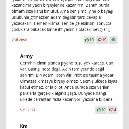
kazancıma yakın birşeyler de kazanırım. Benim burda
olmam size karşı bir lutuf. Ama sen şimdi yine o bayağı
uslubunla gitmezsen adam değilsin tarzı cevaplar
yazacaksın. Hemen kızma, sen de gelebilirsin! sonuçta
çocuklara bakacak birine ihtiyacımız olacak. Sevgiler ;)
6 yıl önce
10
19
Army
Cerrahın elinin altında piyano tuşu yok kardeş. Can
var. Bastığı nota değil. Aklın tam yerinde değil
sanırım. Biri adamı ipten alır. Pilot ise taşıma yapar.
Olmazsa kimseye birşey olmaz. Geçmiş ülkede kıyas
kabul etmez, dr la pilot. Anca burada size verilen
paralarla gerçeklik algınız şaştı. Dünyada hangi
ülkede cerrahtan fazla kazanıyor, yazsana bi bana.
6 yıl önce
10
4
Km