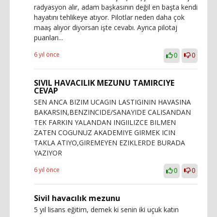
radyasyon alır, adam başkasının değil en başta kendi
hayatını tehlikeye atıyor. Pilotlar neden daha çok
maaş alıyor diyorsan işte cevabı. Ayrıca pilotaj
puanları...
6 yıl önce
0
0
SIVIL HAVACILIK MEZUNU TAMIRCIYE
CEVAP
SEN ANCA BIZIM UCAGIN LASTIGININ HAVASINA
BAKARSIN,BENZINCIDE/SANAYIDE CALISANDAN
TEK FARKIN YALANDAN INGIILIZCE BILMEN
ZATEN COGUNUZ AKADEMIYE GIRMEK ICIN
TAKLA ATIYO,GIREMEYEN EZIKLERDE BURADA
YAZIYOR
6 yıl önce
0
0
Sivil havacılık mezunu
5 yıl lisans eğitim, demek ki senin iki uçuk katın