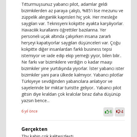
Tıtturmuşsunuz yabancı pilot, adamlar geldi
bizimkilerden az paraya çalıştı, %85'i lise mezunu ve
züppelik alınganlık kaprisleri hiç yok. Her mesleğe
saygıları var. Teknisyeni kokpitte ayakta karşılıyorlar.
Havacılık kurallarını öğrettiler bazılarına. Yer
personeli uçak altında çalışırken insana zararlı
herşeyi kapatıyorlar saygıları düşünceleri var. Çoğu
kokpitte diğer insanlardan farklı business tepsi
istemiyor ve iade edip ekip yemeği yiyor, bilen bilir..
Ne farkı var bizimkilere verdiğin o kadar maaşı
bizimkiler yine yurtdışında yiyorlar. İster yabancı ister
bizimkiler yani para ülkede kalmıyor. Yabancı pilotlar
Türkiyeye sevdiğinden yabancılara anlatıyor ve
sayelerinde bir miktar turistte geliyor.. Yabancı pilot
gitsin diye kraldan çok kralcılar biraz daha düşünüp
yazsın bence...
6 yıl önce
6
4
Gerçekten
Thy kabin çok kalitesizleşti