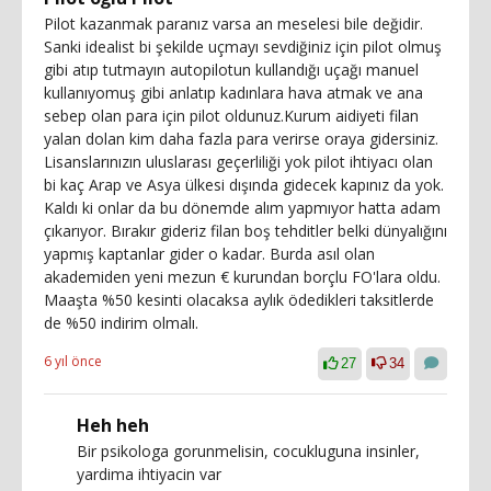
Pilot kazanmak paranız varsa an meselesi bile değidir.
Sanki idealist bi şekilde uçmayı sevdiğiniz için pilot olmuş
gibi atıp tutmayın autopilotun kullandığı uçağı manuel
kullanıyomuş gibi anlatıp kadınlara hava atmak ve ana
sebep olan para için pilot oldunuz.Kurum aidiyeti filan
yalan dolan kim daha fazla para verirse oraya gidersiniz.
Lisanslarınızın uluslarası geçerliliği yok pilot ihtiyacı olan
bi kaç Arap ve Asya ülkesi dışında gidecek kapınız da yok.
Kaldı ki onlar da bu dönemde alım yapmıyor hatta adam
çıkarıyor. Bırakır gideriz filan boş tehditler belki dünyalığını
yapmış kaptanlar gider o kadar. Burda asıl olan
akademiden yeni mezun € kurundan borçlu FO'lara oldu.
Maaşta %50 kesinti olacaksa aylık ödedikleri taksitlerde
de %50 indirim olmalı.
6 yıl önce
27
34
Heh heh
Bir psikologa gorunmelisin, cocukluguna insinler,
yardima ihtiyacin var