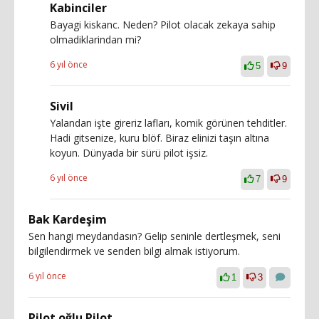
Kabinciler
Bayagi kiskanc. Neden? Pilot olacak zekaya sahip
olmadiklarindan mi?
6 yıl önce
5
9
Sivil
Yalandan işte gireriz lafları, komik görünen tehditler.
Hadi gitsenize, kuru blöf. Biraz elinizi taşın altına
koyun. Dünyada bir sürü pilot işsiz.
6 yıl önce
7
9
Bak Kardeşim
Sen hangi meydandasın? Gelip seninle dertleşmek, seni
bilgilendirmek ve senden bilgi almak istiyorum.
6 yıl önce
1
3
Pilot oğlu Pilot