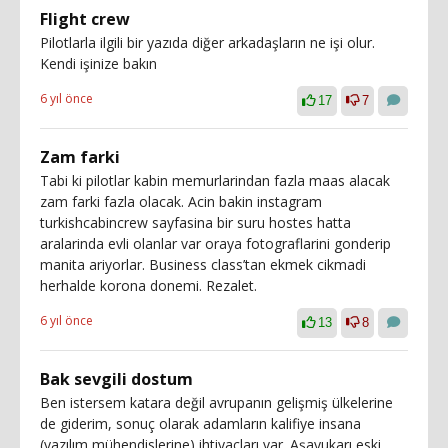
Flight crew
Pilotlarla ilgili bir yazıda diğer arkadaşların ne işi olur.
Kendi işinize bakın
6 yıl önce
17
7
Zam farki
Tabi ki pilotlar kabin memurlarindan fazla maas alacak
zam farki fazla olacak. Acin bakin instagram
turkishcabincrew sayfasina bir suru hostes hatta
aralarinda evli olanlar var oraya fotograflarini gonderip
manita ariyorlar. Business class’tan ekmek cikmadi
herhalde korona donemi. Rezalet.
6 yıl önce
13
8
Bak sevgili dostum
Ben istersem katara değil avrupanın gelişmiş ülkelerine
de giderim, sonuç olarak adamların kalifiye insana
(yazılım mühendislerine) ihtiyaçları var. Aşayukarı eski