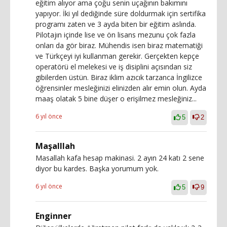
eğitim alıyor ama çoğu senin uçağının bakımını
yapıyor. İki yıl dediğinde süre doldurmak için sertifika
programı zaten ve 3 ayda biten bir eğitim aslında.
Pilotajın içinde lise ve ön lisans mezunu çok fazla
onları da gör biraz. Mühendis isen biraz matematiği
ve Türkçeyi iyi kullanman gerekir. Gerçekten kepçe
operatörü el melekesi ve iş disiplini açısından siz
gibilerden üstün. Biraz iklim azıcık tarzanca İngilizce
öğrensinler mesleğinizi elinizden alır emin olun. Ayda
maaş olatak 5 bine düşer o erişilmez mesleğiniz...
6 yıl önce
5
2
Maşalllah
Masallah kafa hesap makinasi. 2 ayın 24 katı 2 sene
diyor bu kardes. Başka yorumum yok.
6 yıl önce
5
9
Enginner