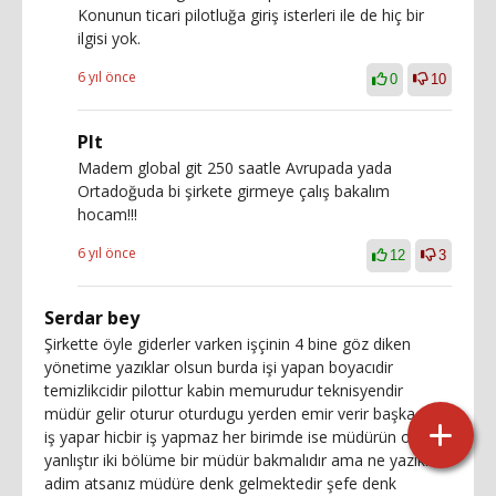
Konunun ticari pilotluğa giriş isterleri ile de hiç bir
ilgisi yok.
6 yıl önce
0
10
Plt
Madem global git 250 saatle Avrupada yada
Ortadoğuda bi şirkete girmeye çalış bakalım
hocam!!!
6 yıl önce
12
3
Serdar bey
Şirkette öyle giderler varken işçinin 4 bine göz diken
yönetime yazıklar olsun burda işi yapan boyacıdir
temizlikcidir pilottur kabin memurudur teknisyendir
müdür gelir oturur oturdugu yerden emir verir başka ne
iş yapar hicbir iş yapmaz her birimde ise müdürün olmasi
yanlıştır iki bölüme bir müdür bakmalıdır ama ne yazıkki
adim atsanız müdüre denk gelmektedir şefe denk