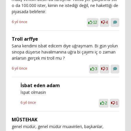
o da 100.000 ister, kimin ne istediği değil, ne hakettiği de
piyasada belirlenir.
6 yıl önce
12
4
Troll arffye
Sana kendimi isbat edicem diye uğraşmam. Bi gün yolun
sinopa düşerse havalimanına uğra bi çayımı iç o zaman
anlarsın gerçek mi troll mu ?
6 yıl önce
3
3
İsbat eden adam
İspat olmasin
6 yıl önce
2
1
MÜSTEHAK
genel müdür, genel müdür muavinleri, başkanlar,