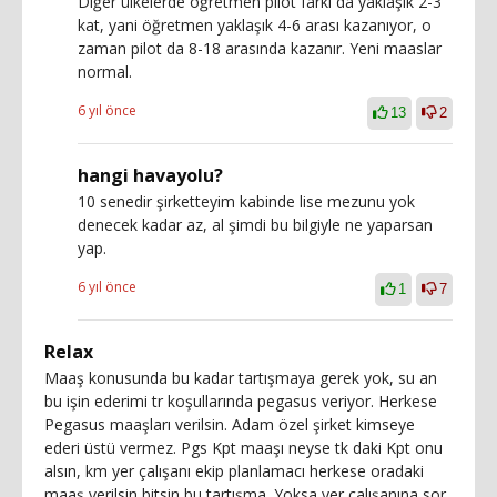
Diğer ülkelerde öğretmen pilot farkı da yaklaşık 2-3
kat, yani öğretmen yaklaşık 4-6 arası kazanıyor, o
zaman pilot da 8-18 arasında kazanır. Yeni maaslar
normal.
6 yıl önce
13
2
hangi havayolu?
10 senedir şirketteyim kabinde lise mezunu yok
denecek kadar az, al şimdi bu bilgiyle ne yaparsan
yap.
6 yıl önce
1
7
Relax
Maaş konusunda bu kadar tartışmaya gerek yok, su an
bu işin ederimi tr koşullarında pegasus veriyor. Herkese
Pegasus maaşları verilsin. Adam özel şirket kimseye
ederi üstü vermez. Pgs Kpt maaşı neyse tk daki Kpt onu
alsın, km yer çalışanı ekip planlamacı herkese oradaki
maaş verilsin bitsin bu tartışma. Yoksa yer çalışanına sor