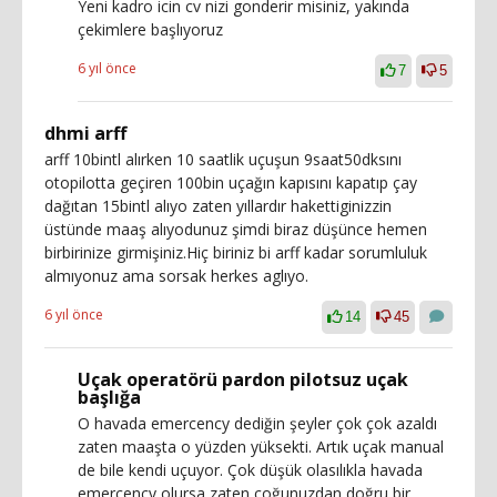
Yeni kadro icin cv nizi gonderir misiniz, yakında
çekimlere başlıyoruz
6 yıl önce
7
5
dhmi arff
arff 10bintl alırken 10 saatlik uçuşun 9saat50dksını
otopilotta geçiren 100bin uçağın kapısını kapatıp çay
dağıtan 15bintl alıyo zaten yıllardır hakettiginizzin
üstünde maaş alıyodunuz şimdi biraz düşünce hemen
birbirinize girmişiniz.Hiç biriniz bi arff kadar sorumluluk
almıyonuz ama sorsak herkes aglıyo.
6 yıl önce
14
45
Uçak operatörü pardon pilotsuz uçak
başlığa
O havada emercency dediğin şeyler çok çok azaldı
zaten maaşta o yüzden yüksekti. Artık uçak manual
de bile kendi uçuyor. Çok düşük olasılıkla havada
emercency olursa zaten çoğunuzdan doğru bir