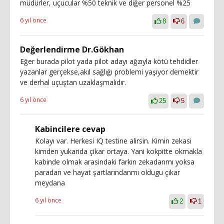
müdürler, uçucular %50 teknik ve diğer personel %25
6 yıl önce
8
6
Değerlendirme Dr.Gökhan
Eğer burada pilot yada pilot adayı ağzıyla kötü tehdidler
yazanlar gerçekse,akıl sağlığı problemi yaşıyor demektir
ve derhal uçuştan uzaklaşmalıdır.
6 yıl önce
25
5
Kabincilere cevap
Kolayı var. Herkesi IQ testine alirsin. Kimin zekasi
kimden yukarida çikar ortaya. Yani kokpitte okmakla
kabinde olmak arasindaki farkın zekadanmı yoksa
paradan ve hayat şartlarındanmı oldugu çıkar
meydana
6 yıl önce
2
1