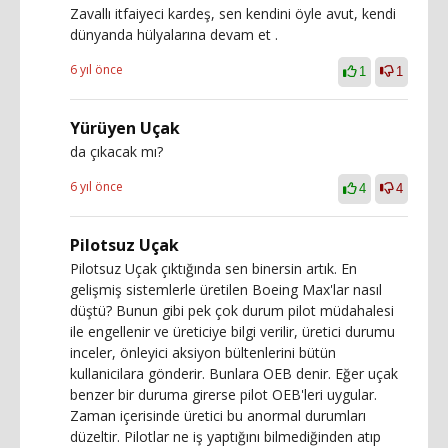
Zavallı itfaiyeci kardeş, sen kendini öyle avut, kendi
dünyanda hülyalarına devam et .
6 yıl önce
1
1
Yürüyen Uçak
da çıkacak mı?
6 yıl önce
4
4
Pilotsuz Uçak
Pilotsuz Uçak çıktığında sen binersin artık. En
gelişmiş sistemlerle üretilen Boeing Max'lar nasıl
düştü? Bunun gibi pek çok durum pilot müdahalesi
ile engellenir ve üreticiye bilgi verilir, üretici durumu
inceler, önleyici aksiyon bültenlerini bütün
kullanicilara gönderir. Bunlara OEB denir. Eğer uçak
benzer bir duruma girerse pilot OEB'leri uygular.
Zaman içerisinde üretici bu anormal durumları
düzeltir. Pilotlar ne iş yaptığını bilmediğinden atıp