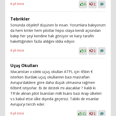
6 yıl önce
6
1
Tebrikler
Sonunda objektif düşünen bi insan. Yorumlara bakıyorum
da hem kmler hem pilotlar hepsi olaya kendi açısından
bakıp her şeyi kendine hak görüyor ve karşı tarafın
hakettiğinden fazla aldığını iddia ediyor.
6 yıl önce
3
1
Uçuş Okulları
Macaristan v.sdeki uçuş okulları ATPL için 45bin €
isterken Burdaki uçuş okullarının bazı masrafları
Avrupa'dakilere göre daha düşük olmasına rağmen
60bin€ istiyorlar. Bi de destek mi alacaklar ? Kaldı ki
TR'de alınan pilot lisansları milli lisans bazı Arap ülkeleri
v.s kabul etse ülke dışında geçersiz. Tabiki de insanlar
Avrupa'yı tercih eder.
6 yıl önce
11
1