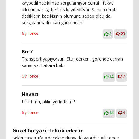
kaybedilince kimse sorgulamiyor cerrahi fakat
pilotun bastigi her tus kaydediliyor. Senin cerrah
dediklerin kac kisinin olumune sebep oldu da
sorgulanmadi ucan garsoncum
6 yıl önce
8
20
Km7
Transport yapıyorsun lütuf derken, görende cerrah
sanar ya. Laflara bak.
6 yıl önce
14
7
Havacı
Lütuf mu, aklın yerinde mi?
6 yıl önce
14
4
Guzel bir yazi, tebrik ederim
Sirket tasarrufa gidecekse dunyada yapildigi gibi once