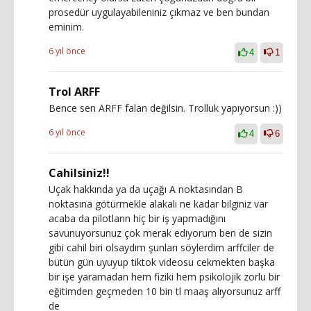
prosedür uygulayabileniniz çıkmaz ve ben bundan
eminim.
6 yıl önce
4
1
Trol ARFF
Bence sen ARFF falan değilsin. Trolluk yapıyorsun :))
6 yıl önce
4
6
Cahilsiniz!!
Uçak hakkında ya da uçağı A noktasından B
noktasına götürmekle alakalı ne kadar bilginiz var
acaba da pilotların hiç bir iş yapmadığını
savunuyorsunuz çok merak ediyorum ben de sizin
gibi cahil biri olsaydım şunları söylerdim arffciler de
bütün gün uyuyup tiktok videosu cekmekten başka
bir işe yaramadan hem fiziki hem psikolojik zorlu bir
eğitimden geçmeden 10 bin tl maaş alıyorsunuz arff
de