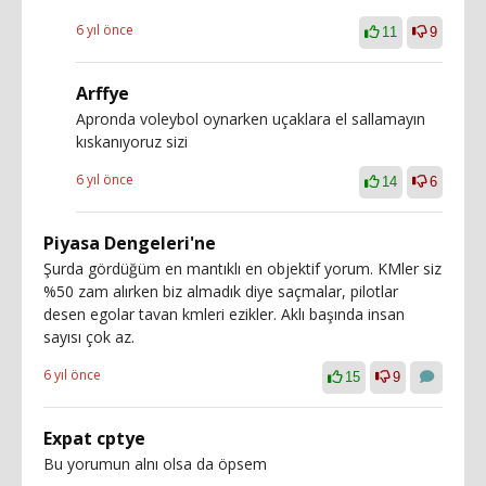
6 yıl önce
11
9
Arffye
Apronda voleybol oynarken uçaklara el sallamayın
kıskanıyoruz sizi
6 yıl önce
14
6
Piyasa Dengeleri'ne
Şurda gördüğüm en mantıklı en objektif yorum. KMler siz
%50 zam alırken biz almadık diye saçmalar, pilotlar
desen egolar tavan kmleri ezikler. Aklı başında insan
sayısı çok az.
6 yıl önce
15
9
Expat cptye
Bu yorumun alnı olsa da öpsem