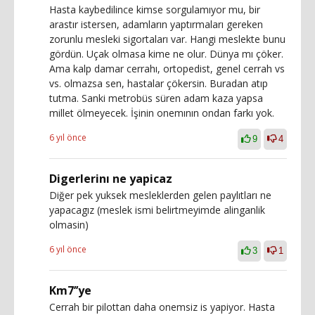
Hasta kaybedilince kimse sorgulamıyor mu, bir
arastır istersen, adamların yaptırmaları gereken
zorunlu mesleki sigortaları var. Hangi meslekte bunu
gördün. Uçak olmasa kime ne olur. Dünya mı çöker.
Ama kalp damar cerrahı, ortopedist, genel cerrah vs
vs. olmazsa sen, hastalar çökersin. Buradan atıp
tutma. Sanki metrobüs süren adam kaza yapsa
millet ölmeyecek. İşinin onemının ondan farkı yok.
6 yıl önce
9
4
Digerlerinı ne yapicaz
Diğer pek yuksek mesleklerden gelen paylıtları ne
yapacagız (meslek ismi belirtmeyimde alinganlik
olmasin)
6 yıl önce
3
1
Km7’’ye
Cerrah bir pilottan daha onemsiz is yapiyor. Hasta