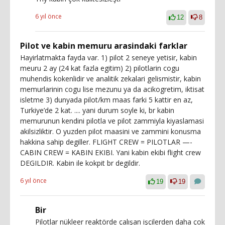
6 yıl önce
12
8
Pilot ve kabin memuru arasindaki farklar
Hayirlatmakta fayda var. 1) pilot 2 seneye yetisir, kabin
meuru 2 ay (24 kat fazla egitim) 2) pilotlarin cogu
muhendis kokenlidir ve analitik zekalari gelismistir, kabin
memurlarinin cogu lise mezunu ya da acikogretim, iktisat
isletme 3) dunyada pilot/km maas farki 5 kattir en az,
Turkiye’de 2 kat. .... yani durum soyle ki, br kabin
memurunun kendini pilotla ve pilot zammiyla kiyaslamasi
akilsizliktir. O yuzden pilot maasini ve zammini konusma
hakkina sahip degiller. FLIGHT CREW = PILOTLAR —-
CABIN CREW = KABIN EKIBI. Yani kabin ekibi flight crew
DEGILDIR. Kabin ile kokpit br degildir.
6 yıl önce
19
19
Bir
Pilotlar nükleer reaktörde çalışan işçilerden daha çok