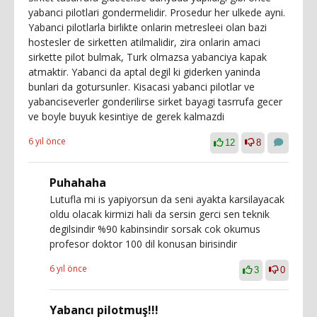
yabanci pilotlari gondermelidir. Prosedur her ulkede ayni.
Yabanci pilotlarla birlikte onlarin metresleei olan bazi
hostesler de sirketten atilmalidir, zira onlarin amaci
sirkette pilot bulmak, Turk olmazsa yabanciya kapak
atmaktir. Yabanci da aptal degil ki giderken yaninda
bunlari da gotursunler. Kisacasi yabanci pilotlar ve
yabanciseverler gonderilirse sirket bayagi tasrrufa gecer
ve boyle buyuk kesintiye de gerek kalmazdi
6 yıl önce
12
8
Puhahaha
Lutufla mi is yapiyorsun da seni ayakta karsilayacak
oldu olacak kirmizi hali da sersin gerci sen teknik
degilsindir %90 kabinsindir sorsak cok okumus
profesor doktor 100 dil konusan birisindir
6 yıl önce
3
0
Yabancı pilotmuş!!!