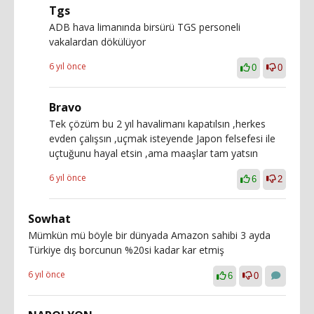
Tgs
ADB hava limanında birsürü TGS personeli
vakalardan dökülüyor
6 yıl önce
0
0
Bravo
Tek çözüm bu 2 yıl havalimanı kapatılsın ,herkes
evden çalışsın ,uçmak isteyende Japon felsefesi ile
uçtuğunu hayal etsin ,ama maaşlar tam yatsın
6 yıl önce
6
2
Sowhat
Mümkün mü böyle bir dünyada Amazon sahibi 3 ayda
Türkiye dış borcunun %20si kadar kar etmiş
6 yıl önce
6
0