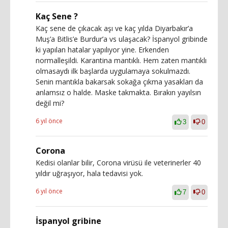
Kaç Sene ?
Kaç sene de çıkacak aşı ve kaç yılda Diyarbakır’a
Muş’a Bitlis’e Burdur’a vs ulaşacak? İspanyol gribinde
ki yapılan hatalar yapılıyor yine. Erkenden
normalleşildi. Karantina mantıklı. Hem zaten mantıklı
olmasaydı ilk başlarda uygulamaya sokulmazdı.
Senin mantıkla bakarsak sokağa çıkma yasakları da
anlamsız o halde. Maske takmakta. Bırakın yayılsın
değil mi?
6 yıl önce
3
0
Corona
Kedisi olanlar bilir, Corona virüsü ile veterinerler 40
yıldır uğraşıyor, hala tedavisi yok.
6 yıl önce
7
0
İspanyol gribine