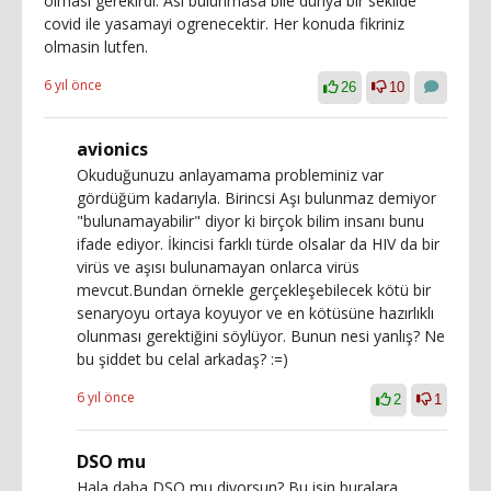
olmasi gerekirdi. Asi bulunmasa bile dunya bir sekilde
covid ile yasamayi ogrenecektir. Her konuda fikriniz
olmasin lutfen.
6 yıl önce
26
10
avionics
Okuduğunuzu anlayamama probleminiz var
gördüğüm kadarıyla. Birincsi Aşı bulunmaz demiyor
"bulunamayabilir" diyor ki birçok bilim insanı bunu
ifade ediyor. İkincisi farklı türde olsalar da HIV da bir
virüs ve aşısı bulunamayan onlarca virüs
mevcut.Bundan örnekle gerçekleşebilecek kötü bir
senaryoyu ortaya koyuyor ve en kötüsüne hazırlıklı
olunması gerektiğini söylüyor. Bunun nesi yanlış? Ne
bu şiddet bu celal arkadaş? :=)
6 yıl önce
2
1
DSO mu
Hala daha DSO mu diyorsun? Bu isin buralara