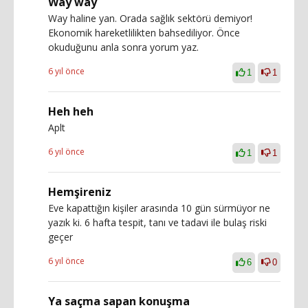
Way way
Way haline yan. Orada sağlık sektörü demiyor!
Ekonomik hareketlilikten bahsediliyor. Önce
okuduğunu anla sonra yorum yaz.
6 yıl önce
1
1
Heh heh
Aplt
6 yıl önce
1
1
Hemşireniz
Eve kapattığın kişiler arasında 10 gün sürmüyor ne
yazık ki. 6 hafta tespit, tanı ve tadavi ile bulaş riski
geçer
6 yıl önce
6
0
Ya saçma sapan konuşma