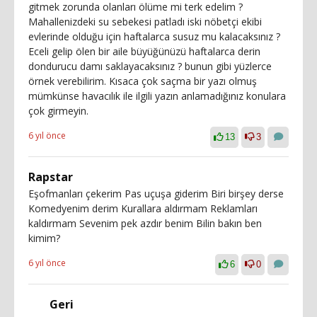
gitmek zorunda olanları ölüme mi terk edelim ?
Mahallenizdeki su sebekesi patladı iski nöbetçi ekibi
evlerinde olduğu için haftalarca susuz mu kalacaksınız ?
Eceli gelip ölen bir aile büyüğünüzü haftalarca derin
dondurucu damı saklayacaksınız ? bunun gibi yüzlerce
örnek verebilirim. Kısaca çok saçma bir yazı olmuş
mümkünse havacılık ile ilgili yazın anlamadığınız konulara
çok girmeyin.
6 yıl önce
13
3
Rapstar
Eşofmanları çekerim Pas uçuşa giderim Biri birşey derse
Komedyenim derim Kurallara aldırmam Reklamları
kaldırmam Sevenim pek azdır benim Bilin bakın ben
kimim?
6 yıl önce
6
0
Geri