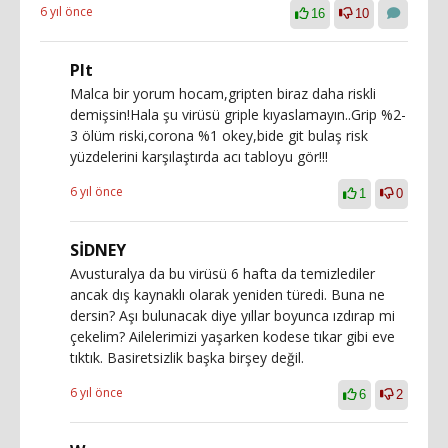
6 yıl önce
16
10
Plt
Malca bir yorum hocam,gripten biraz daha riskli
demişsin!Hala şu virüsü griple kıyaslamayın..Grip %2-
3 ölüm riski,corona %1 okey,bide git bulaş risk
yüzdelerini karşılaştırda acı tabloyu gör!!!
6 yıl önce
1
0
SİDNEY
Avusturalya da bu virüsü 6 hafta da temizlediler
ancak dış kaynaklı olarak yeniden türedi. Buna ne
dersin? Aşı bulunacak diye yıllar boyunca ızdırap mi
çekelim? Ailelerimizi yaşarken kodese tıkar gibi eve
tıktık. Basiretsizlik başka birşey değil.
6 yıl önce
6
2