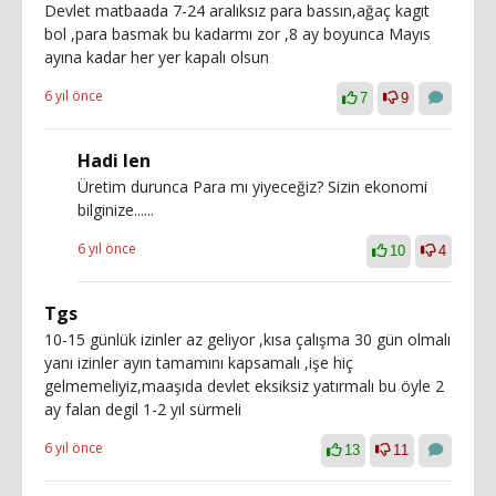
Devlet matbaada 7-24 aralıksız para bassın,ağaç kagıt
bol ,para basmak bu kadarmı zor ,8 ay boyunca Mayıs
ayına kadar her yer kapalı olsun
6 yıl önce
7
9
Hadi len
Üretim durunca Para mı yiyeceğiz? Sizin ekonomi
bilginize......
6 yıl önce
10
4
Tgs
10-15 günlük izinler az geliyor ,kısa çalışma 30 gün olmalı
yanı izinler ayın tamamını kapsamalı ,işe hiç
gelmemeliyiz,maaşıda devlet eksiksiz yatırmalı bu öyle 2
ay falan degil 1-2 yıl sürmeli
6 yıl önce
13
11