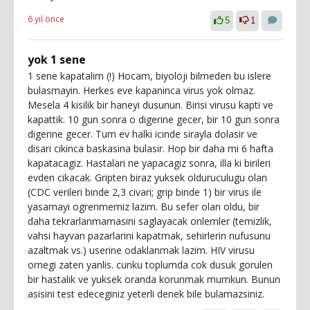
6 yıl önce
5
1
yok 1 sene
1 sene kapatalim (!) Hocam, biyoloji bilmeden bu islere
bulasmayin. Herkes eve kapaninca virus yok olmaz.
Mesela 4 kisilik bir haneyi dusunun. Birisi virusu kapti ve
kapattik. 10 gun sonra o digerine gecer, bir 10 gun sonra
digerine gecer. Tum ev halki icinde sirayla dolasir ve
disari cikinca baskasina bulasir. Hop bir daha mi 6 hafta
kapatacagiz. Hastalari ne yapacagiz sonra, illa ki birileri
evden cikacak. Gripten biraz yuksek olduruculugu olan
(CDC verileri binde 2,3 civari; grip binde 1) bir virus ile
yasamayi ogrenmemiz lazim. Bu sefer olan oldu, bir
daha tekrarlanmamasini saglayacak onlemler (temizlik,
vahsi hayvan pazarlarini kapatmak, sehirlerin nufusunu
azaltmak vs.) userine odaklanmak lazim. HIV virusu
ornegi zaten yanlis. cunku toplumda cok dusuk gorulen
bir hastalik ve yuksek oranda korunmak mumkun. Bunun
asisini test edeceginiz yeterli denek bile bulamazsiniz.