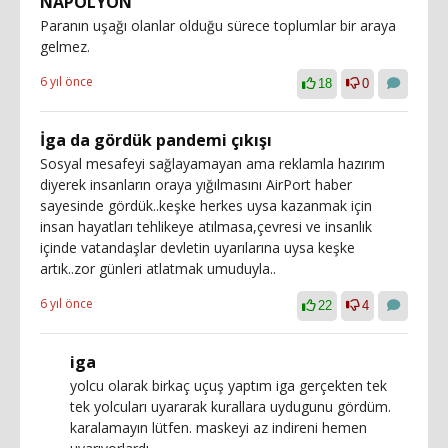
NAPOLYON
Paranın uşağı olanlar olduğu sürece toplumlar bir araya
gelmez.
6 yıl önce
18
0
İga da gördük pandemi çıkışı
Sosyal mesafeyi sağlayamayan ama reklamla hazırım
diyerek insanların oraya yığılmasını AirPort haber
sayesinde gördük..keşke herkes uysa kazanmak için
insan hayatları tehlikeye atılmasa,çevresi ve insanlık
içinde vatandaşlar devletin uyarılarına uysa keşke
artık..zor günleri atlatmak umuduyla..
6 yıl önce
22
4
iga
yolcu olarak birkaç uçuş yaptım iga gerçekten tek
tek yolcuları uyararak kurallara uydugunu gördüm.
karalamayın lütfen. maskeyi az indireni hemen