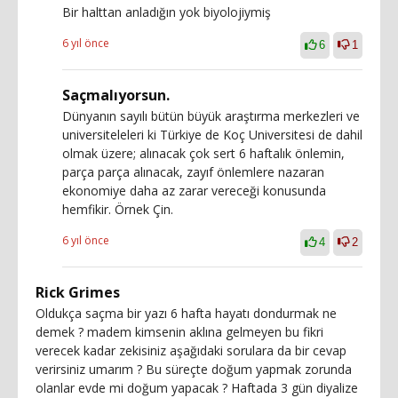
Bir halttan anladığın yok biyolojiymiş
6 yıl önce
6
1
Saçmalıyorsun.
Dünyanın sayılı bütün büyük araştırma merkezleri ve
universiteleleri ki Türkiye de Koç Universitesi de dahil
olmak üzere; alınacak çok sert 6 haftalık önlemin,
parça parça alınacak, zayıf önlemlere nazaran
ekonomiye daha az zarar vereceği konusunda
hemfikir. Örnek Çin.
6 yıl önce
4
2
Rick Grimes
Oldukça saçma bir yazı 6 hafta hayatı dondurmak ne
demek ? madem kimsenin aklına gelmeyen bu fikri
verecek kadar zekisiniz aşağıdaki sorulara da bir cevap
verirsiniz umarım ? Bu süreçte doğum yapmak zorunda
olanlar evde mi doğum yapacak ? Haftada 3 gün diyalize