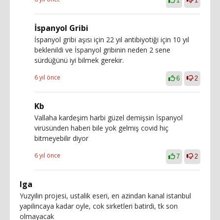
1
1
İspanyol Gribi
İspanyol gribi aşısı için 22 yıl antibiyotiği için 10 yıl
beklenildi ve İspanyol gribinin neden 2 sene
sürdüğünü iyi bilmek gerekir.
6 yıl önce
6
2
Kb
Vallaha kardeşim harbi güzel demişsin İspanyol
virüsünden haberi bile yok gelmiş covid hiç
bitmeyebilir diyor
6 yıl önce
7
2
Iga
Yuzyilin projesi, ustalik eseri, en azindan kanal istanbul
yapilincaya kadar oyle, cok sirketleri batirdi, tk son
olmayacak