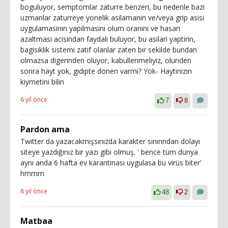
boguluyor, semptomlar zaturre benzeri, bu nedenle bazi
uzmanlar zaturreye yonelik asilamanin ve/veya grip asisi
uygulamasinin yapilmasini olum oranini ve hasari
azaltmasi acisindan faydali buluyor, bu asilari yaptirin,
bagisiklik sistemi zatif olanlar zaten bir sekilde bundan
olmazsa digerinden oluyor, kabullenmeliyiz, olunden
sonra hayt yok, gidipte donen varmi? Yok- Haytinizin
kiymetini bilin
6 yıl önce
7
8
Pardon ama
Twitter da yazacakmışsınızda karakter sınırından dolayı
siteye yazdığınız bir yazı gibi olmuş. ' bence tüm dünya
aynı anda 6 hafta ev karantinası uygulasa bu virüs biter'
hmmm
6 yıl önce
48
2
Matbaa