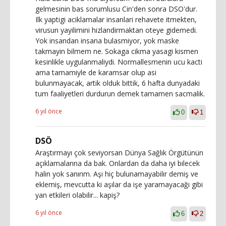
gelmesinin bas sorumlusu Cin'den sonra DSO'dur.
Ilk yaptigi aciklamalar insanlari rehavete itmekten,
virusun yayilimini hizlandirmaktan oteye gidemedi.
Yok insandan insana bulasmiyor, yok maske
takmayin bilmem ne. Sokaga cikma yasagi kismen
kesinlikle uygulanmaliydi. Normallesmenin ucu kacti
ama tamamiyle de karamsar olup asi
bulunmayacak, artik olduk bittik, 6 hafta dunyadaki
tum faaliyetleri durdurun demek tamamen sacmalik.
6 yıl önce
0
1
DSÖ
Araştırmayı çok seviyorsan Dünya Sağlık Örgütünün
açıklamalarına da bak. Onlardan da daha iyi bilecek
halin yok sanırım. Aşı hiç bulunamayabilir demiş ve
eklemiş, mevcutta ki aşılar da işe yaramayacağı gibi
yan etkileri olabilir... kapiş?
6 yıl önce
6
2