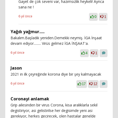
Gayet de çok seveni var, hazımsızlık heykeli! Ayrıca
sana ne !
6 yıl önce
0
1
Yağdı yağmur.....
Bakalım.Başladık yeniden.Demekki neymiş. İGA İnşaat
devam ediyor......... Virüs gelmez İGA İNŞAAT'a.
6 yıl önce
4
1
Jason
2021 in ilk çeyreğinde korona diye bir şey kalmayacak
6 yıl önce
17
12
Coronayi anlamak
Grip ailesinden bir virus Corona, kisa araliklarla sekil
degistiriyor, asi gelistirilse her degisimde yeni asi
gerekiyor, herkes gecirecek, olen hastalar genelde