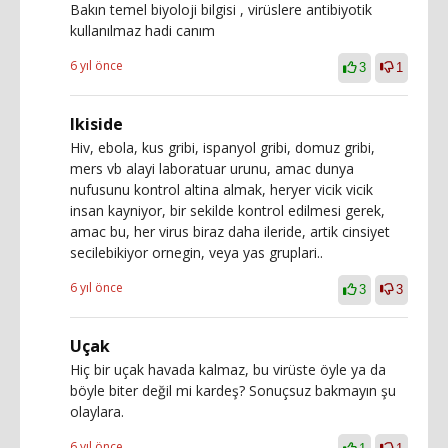
Bakın temel biyoloji bilgisi , virüslere antibiyotik
kullanılmaz hadi canım
6 yıl önce
3
1
Ikiside
Hiv, ebola, kus gribi, ispanyol gribi, domuz gribi,
mers vb alayi laboratuar urunu, amac dunya
nufusunu kontrol altina almak, heryer vicik vicik
insan kayniyor, bir sekilde kontrol edilmesi gerek,
amac bu, her virus biraz daha ileride, artik cinsiyet
secilebikiyor ornegin, veya yas gruplari..
6 yıl önce
3
3
Uçak
Hiç bir uçak havada kalmaz, bu virüste öyle ya da
böyle biter değil mi kardeş? Sonuçsuz bakmayın şu
olaylara.
6 yıl önce