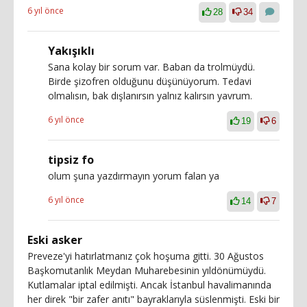
6 yıl önce
28
34
Yakışıklı
Sana kolay bir sorum var. Baban da trolmüydü.
Birde şizofren olduğunu düşünüyorum. Tedavi
olmalısın, bak dışlanırsın yalnız kalırsın yavrum.
6 yıl önce
19
6
tipsiz fo
olum şuna yazdırmayın yorum falan ya
6 yıl önce
14
7
Eski asker
Preveze'yi hatırlatmanız çok hoşuma gitti. 30 Ağustos
Başkomutanlık Meydan Muharebesinin yıldönümüydü.
Kutlamalar iptal edilmişti. Ancak İstanbul havalimanında
her direk "bir zafer anıtı" bayraklarıyla süslenmişti. Eski bir