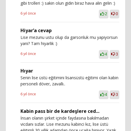
gibi trolleri :) sakin olun gidin biraz hava alin gelin :)
6 yıl önce
2
0
Hiyar’a cevap
Lise mezunu ustu olup da garsonluk mu yapiyorsun
yani? Tam hiyarlik :)
6 yıl önce
4
3
Hıyar
Senin lise üstü eğitimini lisansüstü eğitimi olan kabin
personeli döver, zavallı..
6 yıl önce
4
3
Kabin pass bir de kardeşlere ced...
İnsan olanın şirket içinde faydasına bakılmadan
vicdanı sızlar. Lise mezunu kabinci kız, lise üstü
eğitimli 30 yıllık adamdan önce uçağa biniyor. Yazık...