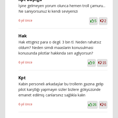
İşine gelmeyen yorum olunca hemen troll çamuru...
Ne saniyorsunuz ki kendi seviyenizi
6 yıl önce
5
2
Hak
Hak ettiginiz para o degil. 3 bin tl. Neden rahatsiz
oldum? Neden simdi maaslarin konusulmasi
konusunda pilotlar hakkinda sen agliyorsun?
6 yıl önce
9
15
Kpt
Kabin personeli arkadaşlar bu trollerin gazına gelip
pilot karştlığı yapmayın sizler bizlere gökyüzünde
emanet edilmiş canlarsınız sağlıkla kalın
6 yıl önce
26
6