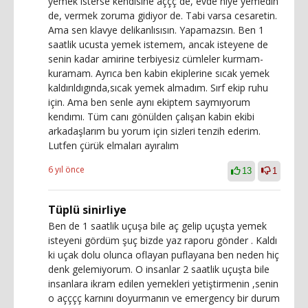
yemek isterse kendisine aççç de, evde niye yemedin
de, vermek zoruma gidiyor de. Tabi varsa cesaretin.
Ama sen klavye delikanlısısın. Yapamazsın. Ben 1
saatlik ucusta yemek istemem, ancak isteyene de
senin kadar amirine terbiyesiz cümleler kurmam-
kuramam. Ayrıca ben kabin ekiplerine sıcak yemek
kaldırıldıgında,sıcak yemek almadım. Sırf ekip ruhu
için. Ama ben senle aynı ekiptem saymıyorum
kendımı. Tüm canı gönülden çalışan kabin ekibi
arkadaşlarım bu yorum için sizleri tenzih ederim.
Lutfen çürük elmaları ayıralım
6 yıl önce
13
1
Tüplü sinirliye
Ben de 1 saatlik uçuşa bile aç gelip uçuşta yemek
isteyeni gördüm şuç bizde yaz raporu gönder . Kaldı
ki uçak dolu olunca oflayan puflayana ben neden hiç
denk gelemiyorum. O insanlar 2 saatlik uçuşta bile
insanlara ikram edilen yemekleri yetiştirmenin ,senin
o açççç karnını doyurmanın ve emergency bir durum