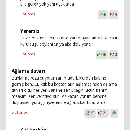
bile gerek yok yeni uçaklarda
6 yıl önce
5
4
Yararsiz
Guzel dusunce, bir isimize yaramayan ama bizler icin
kuruldugu soylenilen yalaka dolu yerler
6 yıl önce
15
0
Ağlama duvarı
Bunlar ne rezalet yorumlar, müdürlüklerden kabine
gelmiş konu...Bıktık bu kaptanların ağlamasından ağlama
duvarı oldu her yer. Sanane sen uçağını uçur, benim
maaşımı sen vermiyorsun. Az kazanıyorum derdine
düştüysen yürü git işverenine ağla, sıkar biraz ama..
6 yıl önce
19
21
Kpt başlığa