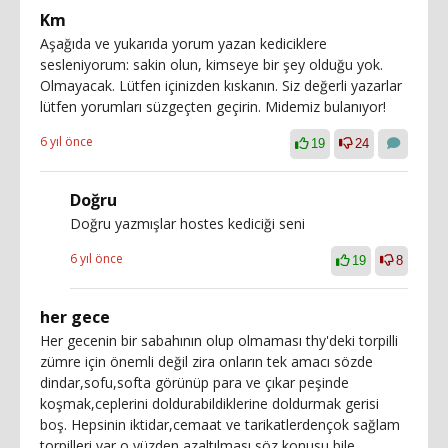
Km
Aşağıda ve yukarıda yorum yazan kediciklere
sesleniyorum: sakin olun, kimseye bir şey olduğu yok.
Olmayacak. Lütfen içinizden kıskanın. Siz değerli yazarlar
lütfen yorumları süzgeçten geçirin. Midemiz bulanıyor!
6 yıl önce
19
24
Doğru
Doğru yazmışlar hostes kediciği seni
6 yıl önce
19
8
her gece
Her gecenin bir sabahının olup olmaması thy'deki torpilli
zümre için önemli değil zira onların tek amacı sözde
dindar,sofu,softa görünüp para ve çıkar peşinde
koşmak,ceplerini doldurabildiklerine doldurmak gerisi
boş. Hepsinin iktidar,cemaat ve tarikatlerdençok sağlam
torpilleri var o yüzden azaltılması söz konusu bile