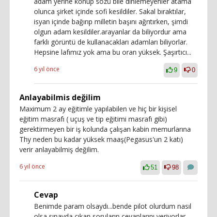
adam yerine konup sözü bile dinlemeyenler atama
olunca şirket içinde sofi kesildiler. Sakal bıraktılar,
isyan içinde bağırıp milletin başını ağrıtırken, şimdi
olgun adam kesildiler.arayanlar da biliyordur ama
farklı görüntü de kullanacakları adamları biliyorlar.
Hepsine lafımız yok ama bu oran yüksek. Şaşırtıcı...
6 yıl önce
9
0
Anlayabilmis değilim
Maximum 2 ay eğitimle yapılabilen ve hiç bir kişisel
eğitim masrafı ( uçuş ve tip eğitimi masrafı gibi)
gerektirmeyen bir iş kolunda çalışan kabin memurlarına
Thy neden bu kadar yüksek maaş(Pegasus'un 2 katı)
verir anlayabilmiş değilim.
6 yıl önce
51
98
Cevap
Benimde param olsaydı...bende pilot olurdum nasıl
olsa sınavda çıkan soruların cevaplarını veriyorlar