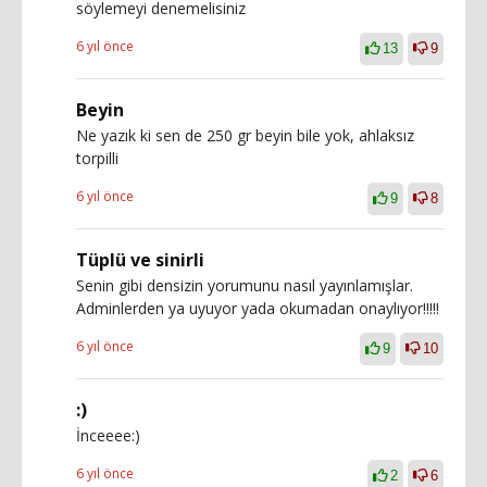
söylemeyi denemelisiniz
6 yıl önce
13
9
Beyin
Ne yazık ki sen de 250 gr beyin bile yok, ahlaksız
torpilli
6 yıl önce
9
8
Tüplü ve sinirli
Senin gibi densizin yorumunu nasıl yayınlamışlar.
Adminlerden ya uyuyor yada okumadan onaylıyor!!!!!
6 yıl önce
9
10
:)
İnceeee:)
6 yıl önce
2
6