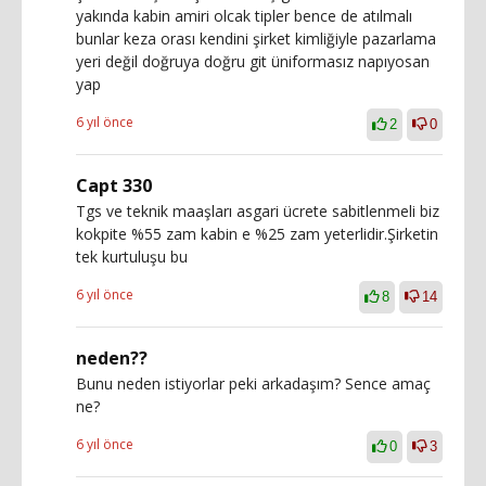
yakında kabin amiri olcak tipler bence de atılmalı
bunlar keza orası kendini şirket kimliğiyle pazarlama
yeri değil doğruya doğru git üniformasız napıyosan
yap
6 yıl önce
2
0
Capt 330
Tgs ve teknik maaşları asgari ücrete sabitlenmeli biz
kokpite %55 zam kabin e %25 zam yeterlidir.Şirketin
tek kurtuluşu bu
6 yıl önce
8
14
neden??
Bunu neden istiyorlar peki arkadaşım? Sence amaç
ne?
6 yıl önce
0
3