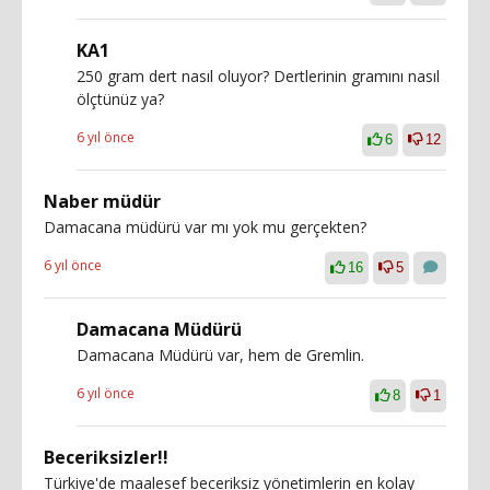
KA1
250 gram dert nasıl oluyor? Dertlerinin gramını nasıl
ölçtünüz ya?
6 yıl önce
6
12
Naber müdür
Damacana müdürü var mı yok mu gerçekten?
6 yıl önce
16
5
Damacana Müdürü
Damacana Müdürü var, hem de Gremlin.
6 yıl önce
8
1
Beceriksizler!!
Türkiye'de maalesef beceriksiz yönetimlerin en kolay