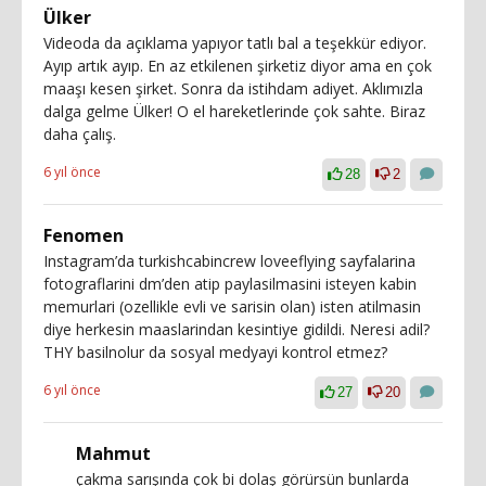
Ülker
Videoda da açıklama yapıyor tatlı bal a teşekkür ediyor.
Ayıp artık ayıp. En az etkilenen şirketiz diyor ama en çok
maaşı kesen şirket. Sonra da istihdam adiyet. Aklımızla
dalga gelme Ülker! O el hareketlerinde çok sahte. Biraz
daha çalış.
6 yıl önce
28
2
Fenomen
Instagram’da turkishcabincrew loveeflying sayfalarina
fotograflarini dm’den atip paylasilmasini isteyen kabin
memurlari (ozellikle evli ve sarisin olan) isten atilmasin
diye herkesin maaslarindan kesintiye gidildi. Neresi adil?
THY basilnolur da sosyal medyayi kontrol etmez?
6 yıl önce
27
20
Mahmut
çakma sarışında çok bi dolaş görürsün bunlarda