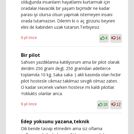
olduğunda insanların hayatlarını kurtarmak için
oradalar.Havacılık bir yaşam biçimidir ne kadar
parası iyi olursa olsun yapmak istemeyen insanı
orada tutamazsın. Dilerim ki o aç gözünü beynini
elini de kabinden uzak tutarsın.Terbiyesiz
6 yıl önce
4
14
Bir pilot
Sahsen yazdiklarina katiliyorum ama bir pilot olarak
derdim 250 gram degl, 250 gramdan adetlerce
toplamda 10 kg. Saka saka :) akli basinda olan hicbir
pilot hostesle cikmaz takilmaz sevgili olmaz zaten.
O kadar secenek varken hostese mi kaldi pilotlar.
Yoklukts olanlar anca.
6 yıl önce
18
12
Edep yoksunu yazana,teknik
Dili bende tasvip etmedim ama siz oflama