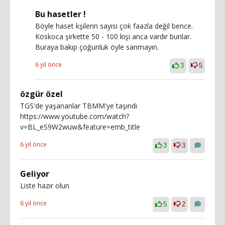
Bu hasetler !
Böyle haset kşilerin sayısı çok faazla değil bence.
Koskoca şirkette 50 - 100 kişi anca vardır bunlar.
Buraya bakıp çoğunluk öyle sanmayın.
6 yıl önce
3
5
özgür özel
TGS'de yaşananlar TBMM'ye taşındı
https://www.youtube.com/watch?
v=BL_eS9W2wuw&feature=emb_title
6 yıl önce
3
3
Geliyor
Liste hazır olun
6 yıl önce
5
2