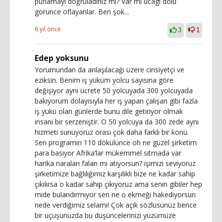
puflamayı doğruladınız mı? Var mı ucagı dolu
gorunce oflayanlar. Ben şok...
6 yıl önce
3
1
Edep yoksunu
Yorumundan da anlaşılacağı üzere cinsiyetçi ve
eziksin. Benim iş yüküm yolcu sayısına göre
değişiyor aynı ücrete 50 yolcuyada 300 yolcuyada
bakıyorum dolayısıyla her iş yapan çalışan gibi fazla
iş yükü olan günlerde bunu dile getiriyor olmak
insani bir serzeniştir. O 50 yolcuya da 300 zede aynı
hizmeti sunuyoruz orası çok daha farklı bir konu.
Sen programın 110 dökülünce oh ne güzel şirketim
para basıyor Afrika’lar mükemmel sıtmada var
harika naraları falan mı atıyorsun? işimizi seviyoruz
şirketimize bağlılığımız karşılıklı bize ne kadar sahip
çıkılırsa o kadar sahip çıkıyoruz ama senin gibiler hep
mide bulandırmıyor sen ne o ekmeği hakediyorsun
nede verdiğimiz selamı! Çok açık sözlüsünüz bence
bir uçuşunuzda bu düşüncelerinizi yüzümüze