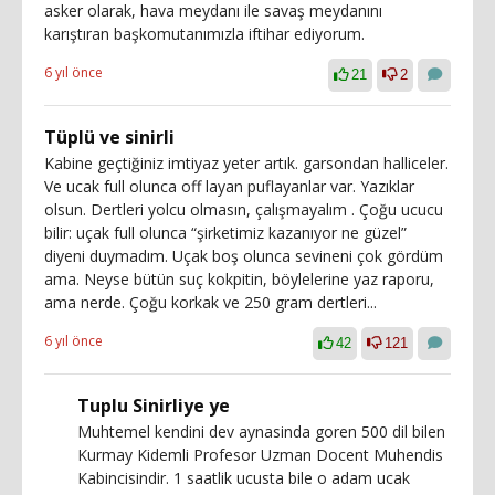
asker olarak, hava meydanı ile savaş meydanını
karıştıran başkomutanımızla iftihar ediyorum.
6 yıl önce
21
2
Tüplü ve sinirli
Kabine geçtiğiniz imtiyaz yeter artık. garsondan halliceler.
Ve ucak full olunca off layan puflayanlar var. Yazıklar
olsun. Dertleri yolcu olmasın, çalışmayalım . Çoğu ucucu
bilir: uçak full olunca “şirketimiz kazanıyor ne güzel”
diyeni duymadım. Uçak boş olunca sevineni çok gördüm
ama. Neyse bütün suç kokpitin, böylelerine yaz raporu,
ama nerde. Çoğu korkak ve 250 gram dertleri...
6 yıl önce
42
121
Tuplu Sinirliye ye
Muhtemel kendini dev aynasinda goren 500 dil bilen
Kurmay Kidemli Profesor Uzman Docent Muhendis
Kabincisindir. 1 saatlik ucusta bile o adam ucak