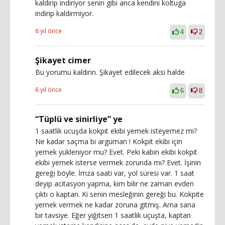
kaldirip indiriyor senin gibi anca kendini koltuga
indirip kaldirmiyor.
6 yıl önce
4
2
Şikayet cimer
Bu yorumu kaldırın. Şikayet edilecek aksi halde
6 yıl önce
6
8
“Tüplü ve sinirliye” ye
1 saatlik ucuşda kokpit ekibi yemek isteyemez mi?
Ne kadar saçma bi argüman ! Kokpit ekibi için
yemek yükleniyor mu? Evet. Peki kabin ekibi kokpit
ekibi yemek isterse vermek zorunda mı? Evet. İşinin
gereği böyle. İmza saati var, yol süresi var. 1 saat
deyip acitasyon yapma, kim bilir ne zaman evden
çıktı o kaptan. Ki senin mesleğinin gereği bu. Kokpite
yemek vermek ne kadar zoruna gitmiş. Ama sana
bir tavsiye. Eğer yiğitsen 1 saatlik uçuşta, kaptan