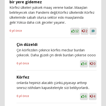
bir yere gidemez
Körfez ülkeleri yuksek maaş verene kadar..Maaşları
belirleyecek olan Pandemi değil;Körfez ülkeleridir.Körfez
ülkelerinde sabah olursa sektor eskı maaşlarında
gelir.Yoksa daha cok geceler yaşanır..
6 yıl önce
12
2
Çin düzeldi
Çin körfezden çekince körfes mecbur burdan
çekecek. Daha güzeli çin direk burdan çekerse oooo
6 yıl önce
4
0
Körfez
onlarda hepinizi alacaktı çünkü,piyasayı arttırıp
sınırsız istihdam kapasiteleriyle sizi bekliyorlardı..
6 yıl önce
6
4