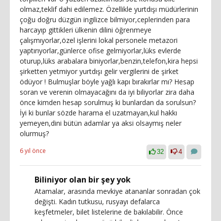
olmaz,teklif dahi edilemez. Özellikle yurtdışı müdürlerinin
çoğu doğru düzgün ingilizce bilmiyor,ceplerinden para
harcayıp gittikleri ülkenin dilini öğrenmeye
çalışmıyorlar,özel işlerini lokal personele metazori
yaptırıyorlar,günlerce ofise gelmiyorlar,lüks evlerde
oturup,lüks arabalara biniyorlar,benzin,telefon,kira hepsi
şirketten yetmiyor yurtdışı gelir vergilerini de şirket
ödüyor ! Bulmuşlar böyle yağlı kapı bırakırlar mı? Hesap
soran ve verenin olmayacağını da iyi biliyorlar zira daha
önce kimden hesap sorulmuş ki bunlardan da sorulsun?
İyi ki bunlar sözde harama el uzatmayan,kul hakkı
yemeyen,dini bütün adamlar ya aksi olsaymış neler
olurmuş?
6 yıl önce
32
4
Biliniyor olan bir şey yok
Atamalar, arasında mevkiye atananlar sonradan çok
değişti. Kadın tutkusu, rusyayı defalarca
keşfetmeler, bilet listelerine de bakılabilir. Önce