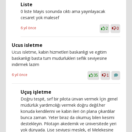
Liste
0 liste Mayis sonunda cıktı ama yayınlayacak
cesaret yok malesef
6 yıl önce
2
0
Ucus isletme
Ucus isletme, kabin hizmetleri baskanligi ve egitim
baskanligi basta tum mudurlukleri seflik seviyesine
indirmek lazim
6 yıl önce
35
1
Uçuş işletme
Doğru tespit, sırf bir pilota ünvan vermek İçin genel
müdürlük yardımcılığı vermek doğru değil.her
konuda kendilerini ve kabin ileri ön plana çıkardılar
bunca zaman. Yeter biraz da okumuş bilen kesimi
destekleyin. Pilotajın akedemik ve üniversitede yeri
yok dünyada. Lise seviyesi meslek, el Melekesine