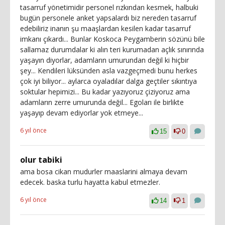
tasarruf yönetimidir personel rızkından kesmek, halbuki
bugün personele anket yapsalardı biz nereden tasarruf
edebiliriz inanın şu maaşlardan kesilen kadar tasarruf
imkanı çıkardı... Bunlar Koskoca Peygamberin sözünü bile
sallamaz durumdalar ki alın teri kurumadan açlık sınırında
yaşayın diyorlar, adamların umurundan değil ki hiçbir
şey... Kendileri lüksünden asla vazgeçmedi bunu herkes
çok iyi biliyor... aylarca oyaladılar dalga geçtiler sıkıntıya
soktular hepimizi... Bu kadar yazıyoruz çiziyoruz ama
adamların zerre umurunda değil... Egoları ile birlikte
yaşayıp devam ediyorlar yok etmeye...
6 yıl önce
15
0
olur tabiki
ama bosa cikan mudurler maaslarini almaya devam
edecek. baska turlu hayatta kabul etmezler.
6 yıl önce
14
1