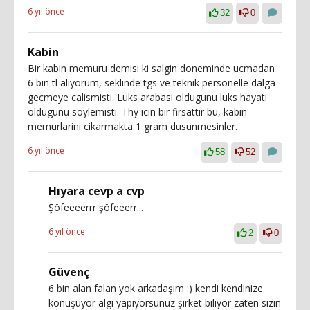
6 yıl önce
32
0
Kabin
Bir kabin memuru demisi ki salgin doneminde ucmadan
6 bin tl aliyorum, seklinde tgs ve teknik personelle dalga
gecmeye calismisti. Luks arabasi oldugunu luks hayati
oldugunu soylemisti. Thy icin bir firsattir bu, kabin
memurlarini cikarmakta 1 gram dusunmesinler.
6 yıl önce
58
52
Hıyara cevp a cvp
Şöfeeeerrr şöfeeerr...
6 yıl önce
2
0
Güvenç
6 bin alan falan yok arkadaşım :) kendi kendinize
konuşuyor algı yapıyorsunuz şirket biliyor zaten sizin