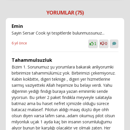
YORUMLAR (75)
Emin
Sayin Sersar Cook iyi tespitlerde bulunmussunuz...
6 yıl önce
1
0
Tahammulsuzluk
Bizim 1. Sorunumuz şu yorumlara bakarak anliyorumki
birbirimize tahammülümüz yok. Birbirimizi çekemiyoruz.
Kabin kokbitte, digeri teknige , digeri yer hizmetlerine
sarmış vaziyetteki Allah hepimize bu belayı verdi. Yahu
diğerinin yediği fındıgı buraya yazan eminimki sende
yiyorsun. Bu şirker 2 paket fındıkla meyveyle salatayla
batmaz ama bu haset nefret içimizde olduğu sürece
batacaz malasef. Pilotun aldığı maaş düştü diye ohh
olsun diyen varsa lafım sana...adam okumuş pilot olsun
milyonluk uçak 1 ayda kaç bin insanın sorumluluğumu
alıyor bunun bir karşılığı olacaktır ve olmalı zaten. Her