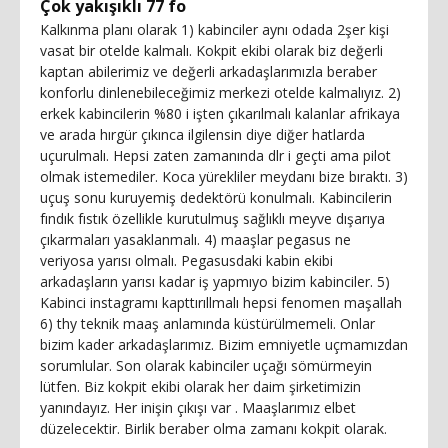
Çok yakışıklı 77 fo
Kalkınma planı olarak 1) kabinciler aynı odada 2şer kişi
vasat bir otelde kalmalı. Kokpit ekibi olarak biz değerli
kaptan abilerimiz ve değerli arkadaşlarımızla beraber
konforlu dinlenebileceğimiz merkezi otelde kalmalıyız. 2)
erkek kabincilerin %80 i işten çıkarılmalı kalanlar afrikaya
ve arada hırgür çıkınca ilgilensin diye diğer hatlarda
uçurulmalı. Hepsi zaten zamanında dlr i geçti ama pilot
olmak istemediler. Koca yürekliler meydanı bize bıraktı. 3)
uçuş sonu kuruyemiş dedektörü konulmalı. Kabincilerin
fındık fıstık özellikle kurutulmuş sağlıklı meyve dışarıya
çıkarmaları yasaklanmalı. 4) maaşlar pegasus ne
veriyosa yarısı olmalı. Pegasusdaki kabin ekibi
arkadaşların yarısı kadar iş yapmıyo bizim kabinciler. 5)
Kabinci instagramı kapttırıllmalı hepsi fenomen maşallah
6) thy teknik maaş anlamında küstürülmemeli. Onlar
bizim kader arkadaşlarımız. Bizim emniyetle uçmamızdan
sorumlular. Son olarak kabinciler uçağı sömürmeyin
lütfen. Biz kokpit ekibi olarak her daim şirketimizin
yanındayız. Her inişin çıkışı var . Maaşlarımız elbet
düzelecektir. Birlik beraber olma zamanı kokpit olarak.