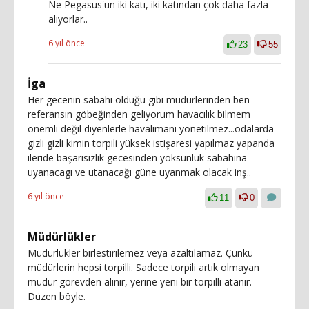
Ne Pegasus'un iki katı, iki katından çok daha fazla
alıyorlar..
6 yıl önce
23
55
İga
Her gecenin sabahı olduğu gibi müdürlerinden ben
referansın göbeğinden geliyorum havacılık bilmem
önemli değil diyenlerle havalimanı yönetilmez...odalarda
gizli gizli kimin torpili yüksek istişaresi yapılmaz yapanda
ileride başarısızlık gecesinden yoksunluk sabahına
uyanacagı ve utanacağı güne uyanmak olacak inş..
6 yıl önce
11
0
Müdürlükler
Müdürlükler birlestirilemez veya azaltilamaz. Çünkü
müdürlerin hepsi torpilli. Sadece torpili artık olmayan
müdür görevden alınır, yerine yeni bir torpilli atanır.
Düzen böyle.