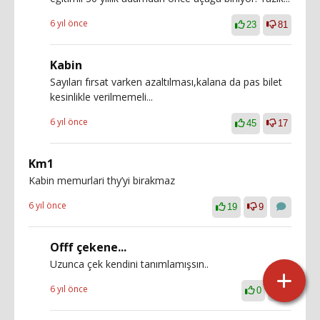
6 yıl önce
23
81
Kabin
Sayıları fırsat varken azaltılması,kalana da pas bilet
kesinlikle verilmemeli...
6 yıl önce
45
17
Km1
Kabin memurlari thy’yi birakmaz
6 yıl önce
19
9
Offf çekene...
Uzunca çek kendini tanımlamışsın..
6 yıl önce
0
0