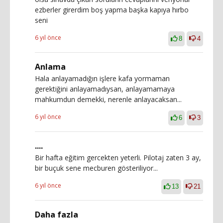
ezberler girerdim boş yapma başka kapıya hırbo
seni
6 yıl önce
8
4
Anlama
Hala anlayamadığın işlere kafa yormaman
gerektiğini anlayamadıysan, anlayamamaya
mahkumdun demekki, nerenle anlayacaksan...
6 yıl önce
6
3
....
Bir hafta eğitim gercekten yeterli. Pilotaj zaten 3 ay,
bir buçuk sene mecburen gösteriliyor...
6 yıl önce
13
21
Daha fazla