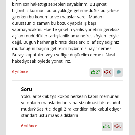
birim için hakettigi sebebleri sayabilirim. Bu şirketi
hiçbiribiz kurmadı bu büyüklüğe getirmedi. Siz bu şirkete
girerken bu konumlar ve maaşlar vardı. Madam
dürüstsün o zaman bu bozuk yapıda iş başı
yapmayacaktın. Elbette şirketin yanlis yönetimi gereksiz
açılan müdürlükler tartışılabilir ama nefret söylemleriyle
değil. Bugun herhangi birinizi deselerki o laf söylediğiniz
müdürlüğün başına getirelim hiçbirimiz hayır demez.
Burayı kapatalım veya şeflige düşürelim demez. Nasıl
hakediyosak oylede yonetiliriz.
6 yıl önce
27
6
Soru
Yolcular teknik tgs kokpit herkesin kabin memurlari
ve onlarin maaslarindan rahatsiz olmasi bir tesaduf
mudur? Sasirtici degil. Zira kendileri bile kabul ediyor
standart ustu maas aldiklarini
6 yıl önce
5
8