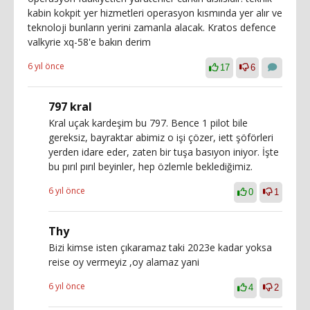
kabin kokpit yer hizmetleri operasyon kısmında yer alır ve
teknoloji bunların yerini zamanla alacak. Kratos defence
valkyrie xq-58'e bakın derim
6 yıl önce
17
6
797 kral
Kral uçak kardeşim bu 797. Bence 1 pilot bile
gereksiz, bayraktar abimiz o işi çözer, iett şöförleri
yerden idare eder, zaten bir tuşa basıyon iniyor. İşte
bu pırıl pırıl beyinler, hep özlemle beklediğimiz.
6 yıl önce
0
1
Thy
Bizi kimse isten çıkaramaz taki 2023e kadar yoksa
reise oy vermeyiz ,oy alamaz yani
6 yıl önce
4
2