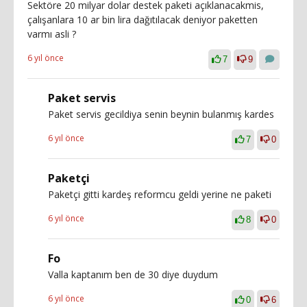
Sektöre 20 milyar dolar destek paketi açıklanacakmis,
çalışanlara 10 ar bin lira dağıtılacak deniyor paketten
varmı asli ?
6 yıl önce
7
9
Paket servis
Paket servis gecildiya senin beynin bulanmış kardes
6 yıl önce
7
0
Paketçi
Paketçi gitti kardeş reformcu geldi yerine ne paketi
6 yıl önce
8
0
Fo
Valla kaptanım ben de 30 diye duydum
6 yıl önce
0
6