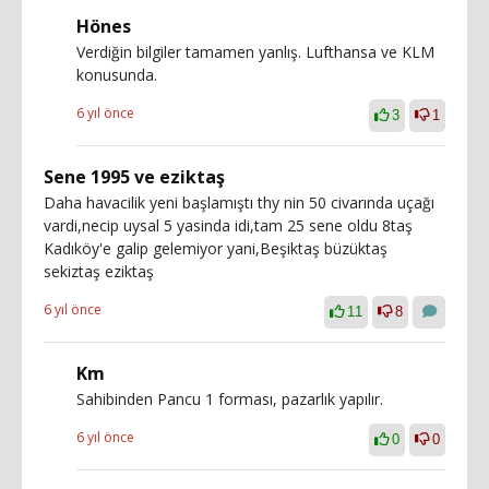
Hönes
Verdiğin bilgiler tamamen yanlış. Lufthansa ve KLM
konusunda.
6 yıl önce
3
1
Sene 1995 ve eziktaş
Daha havacilik yeni başlamıştı thy nin 50 civarında uçağı
vardi,necip uysal 5 yasinda idi,tam 25 sene oldu 8taş
Kadıköy'e galip gelemiyor yani,Beşiktaş büzüktaş
sekiztaş eziktaş
6 yıl önce
11
8
Km
Sahibinden Pancu 1 forması, pazarlık yapılır.
6 yıl önce
0
0