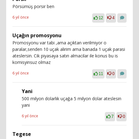
Pörsümüş porsir ben
6 yıl önce
12
4
Uçağın promosyonu
Promosyonu var tabi ,ama açıktan verilmiyor o
paralar,senden 10 uçak alirim ama banada 1 uçak parasi
ateslersin. Cik piyasaya satın almacilar ile konus bu is
komisyinsuz olmaz
6 yıl önce
11
0
Yani
500 milyon dolarlık uçağa 5 milyon dolar ateslesin
yani
6 yıl önce
7
0
Tegese