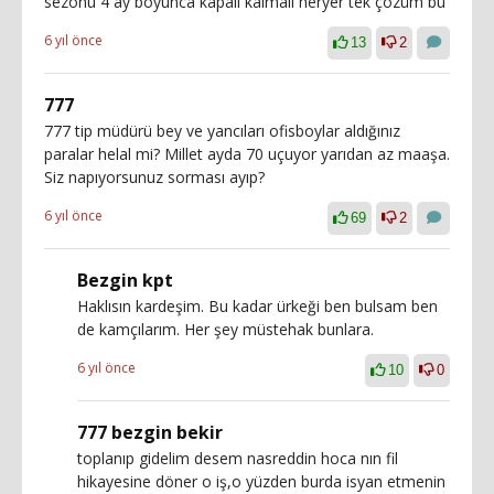
sezonu 4 ay boyunca kapali kalmalı heryer tek çözüm bu
6 yıl önce
13
2
777
777 tip müdürü bey ve yancıları ofisboylar aldığınız
paralar helal mi? Millet ayda 70 uçuyor yarıdan az maaşa.
Siz napıyorsunuz sorması ayıp?
6 yıl önce
69
2
Bezgin kpt
Haklısın kardeşim. Bu kadar ürkeği ben bulsam ben
de kamçılarım. Her şey müstehak bunlara.
6 yıl önce
10
0
777 bezgin bekir
toplanıp gidelim desem nasreddin hoca nın fil
hikayesine döner o iş,o yüzden burda isyan etmenin