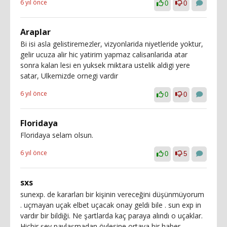
6 yıl önce
0
0
Araplar
Bi isi asla gelistiremezler, vizyonlarida niyetleride yoktur,
gelir ucuza alir hic yatirim yapmaz calisanlarida atar
sonra kalan lesi en yuksek miktara ustelik aldigi yere
satar, Ulkemizde ornegi vardir
6 yıl önce
0
0
Floridaya
Floridaya selam olsun.
6 yıl önce
0
5
sxs
sunexp. de kararları bir kişinin vereceğini düşünmüyorum
. uçmayan uçak elbet uçacak onay geldi bile . sun exp in
vardır bir bildiği. Ne şartlarda kaç paraya alındı o uçaklar.
Hiçbir şey paylaşmadan öylesine ortaya bir haber