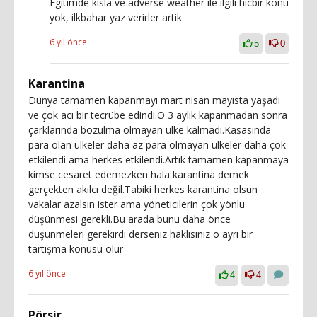
Egitimde kisla ve adverse weather ile ilgili hicbir konu
yok, ilkbahar yaz verirler artik
6 yıl önce
5
0
Karantina
Dünya tamamen kapanmayı mart nisan mayısta yaşadı
ve çok acı bir tecrübe edindi.O 3 aylık kapanmadan sonra
çarklarında bozulma olmayan ülke kalmadı.Kasasında
para olan ülkeler daha az para olmayan ülkeler daha çok
etkilendi ama herkes etkilendi.Artık tamamen kapanmaya
kimse cesaret edemezken hala karantina demek
gerçekten akılcı değil.Tabiki herkes karantina olsun
vakalar azalsın ister ama yöneticilerin çok yönlü
düşünmesi gerekli.Bu arada bunu daha önce
düşünmeleri gerekirdi derseniz haklısınız o ayrı bir
tartışma konusu olur
6 yıl önce
4
4
Pörsir