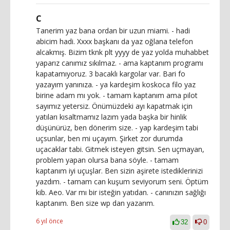
C
Tanerim yaz bana ordan bir uzun miami. - hadi
abicim hadi. Xxxx başkanı da yaz oğlana telefon
alcakmış. Bizim tknk plt yyyy de yaz yolda muhabbet
yaparız canımız sıkılmaz. - ama kaptanım programı
kapatamıyoruz. 3 bacaklı kargolar var. Bari fo
yazayım yanınıza. - ya kardeşim koskoca filo yaz
birine adam mı yok. - tamam kaptanım ama pilot
sayımız yetersiz. Önümüzdeki ayı kapatmak için
yatıları kısaltmamız lazım yada başka bir hinlik
düşünürüz, ben dönerim size. - yap kardeşim tabi
uçsunlar, ben mi uçayım. Şirket zor durumda
uçacaklar tabi. Gitmek isteyen gitsin. Sen uçmayan,
problem yapan olursa bana söyle. - tamam
kaptanım iyi uçuşlar. Ben sizin aşirete istediklerinizi
yazdım. - tamam can kuşum seviyorum seni. Öptüm
kib. Aeo. Var mı bir isteğin yatıdan. - canınızın sağlığı
kaptanım. Ben size wp dan yazarım.
6 yıl önce
32
0