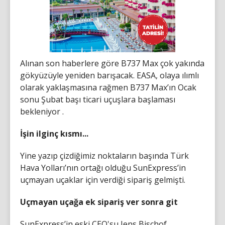
Alınan son haberlere göre B737 Max çok yakında
gökyüzüyle yeniden barışacak. EASA, olaya ılımlı
olarak yaklaşmasına rağmen B737 Max’ın Ocak
sonu Şubat başı ticari uçuşlara başlaması
bekleniyor .
İşin ilginç kısmı...
Yine yazıp çizdiğimiz noktaların başında Türk
Hava Yolları’nın ortağı olduğu SunExpress’in
uçmayan uçaklar için verdiği sipariş gelmişti.
Uçmayan uçağa ek sipariş ver sonra git
SunExpress’in eski CEO'su Jens Bischof,