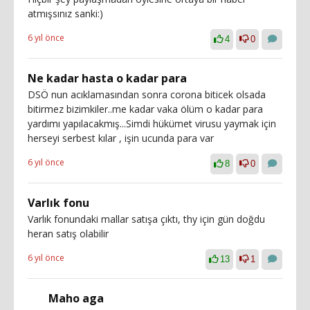
atmışsınız sanki:)
6 yıl önce
4
0
Ne kadar hasta o kadar para
DSÖ nun acıklamasından sonra corona biticek olsada
bitirmez bizimkiler..me kadar vaka ölüm o kadar para
yardımı yapılacakmış...Simdi hükümet virusu yaymak için
herseyi serbest kılar , işin ucunda para var
6 yıl önce
8
0
Varlık fonu
Varlık fonundaki mallar satışa çıktı, thy için gün doğdu
heran satış olabilir
6 yıl önce
13
1
Maho aga