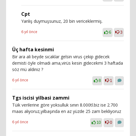
Cpt
Yanlış duymuşsunuz, 20 bin vericeklermiş.
6 yıl önce
6
3
Üç hafta kesinmi
Bir ara ali beyde sıcaklar gelsin virus çekip gidecek
demisti öyle olmadı ama,virüs kesin gidecekmi 3 haftada
söz mü aldiniz ?
6 yıl önce
8
1
Tgs iscisi yilbasi zammi
Tüik verilerine göre yoksulluk sınırı 8.000tl.biz ise 2.700
maas alıyoruz,yılbaşında en az yüzde 25 zam bekliyoruz
6 yıl önce
10
0