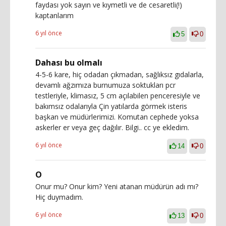
faydası yok sayın ve kıymetli ve de cesaretli(!)
kaptanlarım
6 yıl önce
5
0
Dahası bu olmalı
4-5-6 kare, hiç odadan çıkmadan, sağlıksız gıdalarla,
devamlı ağzımıza burnumuza soktukları pcr
testleriyle, klimasız, 5 cm açılabilen penceresiyle ve
bakımsız odalarıyla Çin yatılarda görmek isteris
başkan ve müdürlerimizi. Komutan cephede yoksa
askerler er veya geç dağılır. Bilgi.. cc ye ekledim.
6 yıl önce
14
0
O
Onur mu? Onur kim? Yeni atanan müdürün adı mı?
Hiç duymadım.
6 yıl önce
13
0