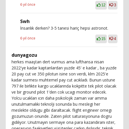
6 yıl önce
12
3
Swh
İnsanlık derken? 3-5 tanesi hariç hepsi astronot.
6 yıl önce
15
4
dunyagozu
herkes maaştan dert vurmus ama lufthansa nisan
2022'ye kadar kaptanlardan yuzde 45' e kadar , ba yuzde
20 pay cut ve 350 pilotun isine son verdi, klm 2025'e
kadar surmesı muhtemel pay cut acıkladı. Bunun ustune
797 ile birlikte kargo ucaklarında kokpitte tek pilot olacak
ve bir ground pilot 1'den cok ucagı monitor edecek.
Yolcu ucakları ıcın daha psikolojik zaman var amma
unutulmamalıki teknolji sonunda bu meslegi her
meslekte oldugu gibi daraltacak. flight engineer ornegı
gozumuzun onunde. Zaten pilot saturasyonuna dogru
gıdılıyor. Unutmayın sermaye ona para kazandıranı ıster,
operasyon faakiyetleri yürütenler carkın dıslısıdır. teknik