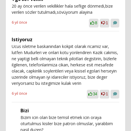
20 ay önce verilen vekillikler hala seflige dönmedi,bize
verilen sözler tutulmadı,sövüyorum alayina
6 yıl önce
8
1
Istiyoruz
Ucus isletme baskanindan kokpit olarak ricamiz var,
lutfen Mudurleri ve onlari kotu yonlendiren Kazik cakmis,
ne yaptigi belli olmayan teknik pilotlari degistirin, bizlerle
ilgilenen, telefonlarimiza cikan, herkese esit mesafede
olacak, capkinlik soylentileri veya kisisel egolari herseyin
uzerinde olmayan iyi idareciler istiyoruz, bize deger
veriyorsaniz bu istegimize kulak verin
6 yıl önce
34
1
Bizi
Bizim icin olan bize temsil etmek icin oraya
oturtulmus kisiler bize patron olmuslar, yarabbim
nasil duzen?