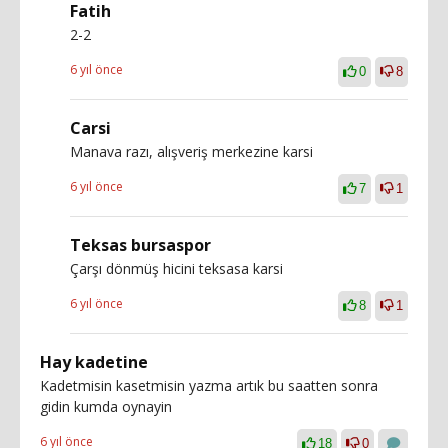
Fatih
2-2
6 yıl önce
0
8
Carsi
Manava razı, alışveriş merkezine karsi
6 yıl önce
7
1
Teksas bursaspor
Çarşı dönmüş hicini teksasa karsi
6 yıl önce
8
1
Hay kadetine
Kadetmisin kasetmisin yazma artık bu saatten sonra
gidin kumda oynayin
6 yıl önce
18
0