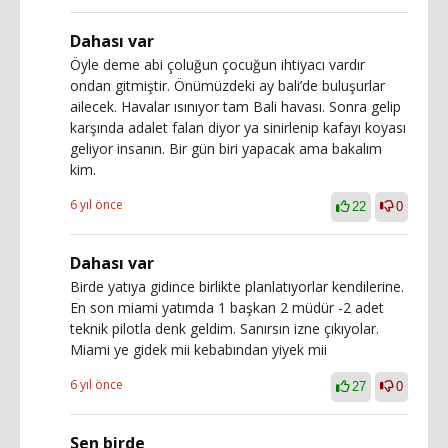
Dahası var
Öyle deme abi çoluğun çocuğun ihtiyacı vardır
ondan gitmiştir. Önümüzdeki ay bali’de buluşurlar
ailecek. Havalar ısınıyor tam Bali havası. Sonra gelip
karşında adalet falan diyor ya sinirlenip kafayı koyası
geliyor insanın. Bir gün biri yapacak ama bakalım
kim.
6 yıl önce
22
0
Dahası var
Birde yatıya gidince birlikte planlatıyorlar kendilerine.
En son miami yatımda 1 başkan 2 müdür -2 adet
teknik pilotla denk geldim. Sanırsın izne çıkıyolar.
Miami ye gidek mii kebabından yiyek mii
6 yıl önce
27
0
Sen birde