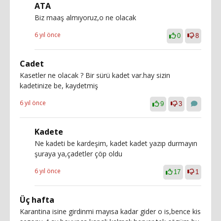
ATA
Biz maaş almıyoruz,o ne olacak
6 yıl önce
0
8
Cadet
Kasetler ne olacak ? Bir sürü kadet var.hay sizin
kadetinize be, kaydetmiş
6 yıl önce
9
3
Kadete
Ne kadeti be kardeşim, kadet kadet yazıp durmayın
şuraya ya,çadetler çöp oldu
6 yıl önce
17
1
Üç hafta
Karantina isine girdinmi mayısa kadar gider o is,bence kis