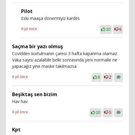
Pilot
Eski maaşa dönermiyiz kardes
6 yıl önce
10
6
Saçma bir yazı olmuş
Covidden kurtulmanın çaresi 3 hafta kapanma olamaz.
Vaka sayısı azalabilir belki sonrasında yeni normalle ne
yapacağız yine maske takılmazsa
6 yıl önce
6
2
Beşiktaş sen bizim
Hav hav
6 yıl önce
10
5
Kpt