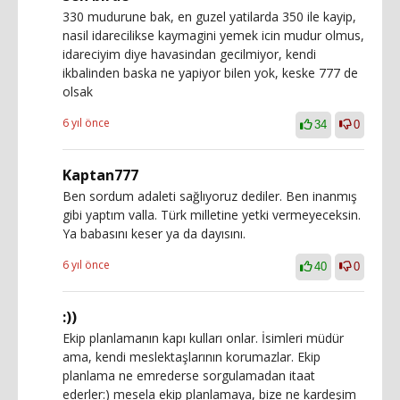
330 mudurune bak, en guzel yatilarda 350 ile kayip,
nasil idarecilikse kaymagini yemek icin mudur olmus,
idareciyim diye havasindan gecilmiyor, kendi
ikbalinden baska ne yapiyor bilen yok, keske 777 de
olsak
6 yıl önce
34
0
Kaptan777
Ben sordum adaleti sağlıyoruz dediler. Ben inanmış
gibi yaptım valla. Türk milletine yetki vermeyeceksin.
Ya babasını keser ya da dayısını.
6 yıl önce
40
0
:))
Ekip planlamanın kapı kulları onlar. İsimleri müdür
ama, kendi meslektaşlarının korumazlar. Ekip
planlama ne emrederse sorgulamadan itaat
ederler:) mesela ekip planlamaya, bize ne kardeşim