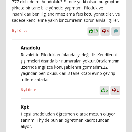
777 ekibi de mi Anadolulu? Elimde yetki olsan bu gruptan
şirkete bir tane bile yönetici yapmam. Pilotluk ve
insanlıkları beni ilgilendirmez ama feci kötü yöneticiler, ve
sadece kendilerine yakın bir zümrenin sorunlarıyla ilgililer.
6 yıl önce
18
4
Anadolu
Rezalettir .Pilotlukları falanda iyi değildir .Kendilerini
şişirmeleri dışında bir numaraları yoktur.Ortalamanın
üzerinde İngilizce konuşabilenini görmedim.22
yaşından beri okudukları 3 tane kitabı evirip çevirip
millete satarlar
6 yıl önce
6
1
Kpt
Hepsi anadoludan öğretmen olarak mezun oluyor
sanırım. Thy de bunları öğretmen kadrosundan
alıyor.