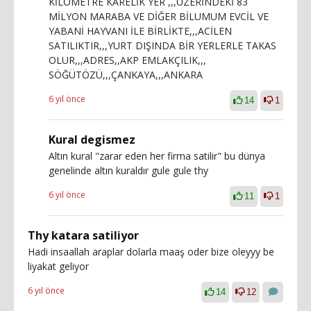
KİLOMETRE KARELİK YER ,,,ÜZERİNDEKİ 83
MİLYON MARABA VE DİĞER BİLUMUM EVCİL VE
YABANİ HAYVANI İLE BİRLİKTE,,,ACİLEN
SATILIKTIR,,,YURT DIŞINDA BİR YERLERLE TAKAS
OLUR,,,ADRES,,AKP EMLAKÇILIK,,,
SÖĞÜTÖZÜ,,,ÇANKAYA,,,ANKARA
6 yıl önce
14
1
Kural degismez
Altın kural "zarar eden her firma satilir" bu dünya
genelinde altın kuraldır gule gule thy
6 yıl önce
11
1
Thy katara satiliyor
Hadi insaallah araplar dolarla maaş oder bize oleyyy be
liyakat geliyor
6 yıl önce
14
12