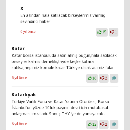
X
En azından hala satılacak birseylerimiz varmış
sevindirici haber
6 yıl önce
15
1
Katar
Katar borsa istanbuluda satin almış bugun,hala satılacak
birseyler kalmis demekki,thyde keşke katara
satılsa,hepimiz komple katar Türkiye olsak adimiz falan
6 yıl önce
18
2
Katarlıyak
Türkiye Varlık Fonu ve Katar Yatırım Otoritesi, Borsa
İstanbul’un yüzde 10’luk payının devri için mutabakat
anlaşması imzaladı. Sonuç THY ‘ye de yansıyacak .
6 yıl önce
12
2