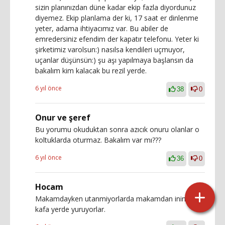
sizin planınızdan düne kadar ekip fazla diyordunuz
diyemez. Ekip planlama der ki, 17 saat er dinlenme
yeter, adama ihtiyacımız var. Bu abiler de
emredersiniz efendim der kapatır telefonu. Yeter ki
şirketimiz varolsun:) nasılsa kendileri uçmuyor,
uçanlar düşünsün:) şu aşı yapılmaya başlansın da
bakalım kim kalacak bu rezil yerde.
6 yıl önce
38
0
Onur ve şeref
Bu yorumu okuduktan sonra azıcık onuru olanlar o
koltuklarda oturmaz. Bakalım var mı???
6 yıl önce
36
0
Hocam
Makamdayken utanmiyorlarda makamdan inince
kafa yerde yuruyorlar.