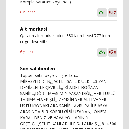
Komple Sataram köyü ha :)
6 yıl önce
9
2
Alt markasi
Qatarin alt markasi olur, 330 larin hepsi 777 lerin
cogu devredilir
6 yıl önce
9
0
Son sahibinden
Toptan satın beyler,,, işte ilan,,,
MİRASYEDİDEN,,,ACELE SATLIK ÜLKE,,,3 YANI
DENİZLERLE ÇEVRİLİ,,,İKİ ADET BOĞAZA
SAHİP,,,DÖRT MEVSİMİN YAŞANDIĞI,,,HER TÜRLÜ
TARIMA ELVERİŞLİ,,,ZENGİN YER ALTI VE YER
ÜSTÜ KAYNAKLARA SAHİP,,,AVRUPA İLE ASYA
ARASINDA BİR KÖPRÜ GİBİ UZANAN,,,ÖNEMLİ
KARA , DENİZ VE HAVA YOLLARININ
GEÇTİĞİ,,,ŞEHİT KANLARI İLE SULANMIŞ ,,,814.500