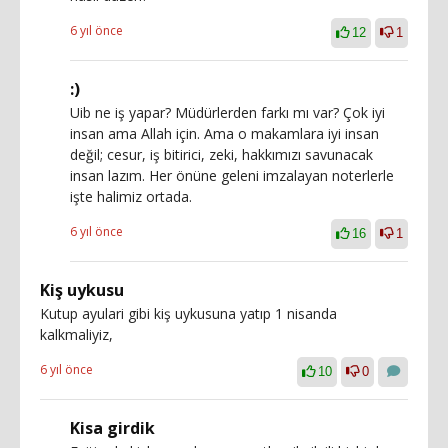
6 yıl önce
12
1
:)
Uib ne iş yapar? Müdürlerden farkı mı var? Çok iyi
insan ama Allah için. Ama o makamlara iyi insan
değil; cesur, iş bitirici, zeki, hakkımızı savunacak
insan lazım. Her önüne geleni imzalayan noterlerle
işte halimiz ortada.
6 yıl önce
16
1
Kiş uykusu
Kutup ayulari gibi kiş uykusuna yatıp 1 nisanda
kalkmaliyiz,
6 yıl önce
10
0
Kisa girdik