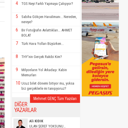
4
TGS Neyi Farklı Yapmaya Çalışıyor?
5
Sabiha Gökçen Havalimanı... Nereden,
nereye?
6
Bir Fotoğrafın Anlattıkları... AHMET
BOLAT
7
Türk Hava Yolları Büyürken...
8
THY'nin Gerçek Rakibi Kim?
9
Milyonların Yol Arkadaşı: Kabin
Memurları
10
Ucuz bilet dönemi bitiyor mu, yoksa
biz gerçeklerle mi tanışıyoruz?
Mehmet GENÇ Tüm Yazıları
DİĞER
YAZARLAR
Ali KIDIK
ULAN ŞEREF YOKSUNU…