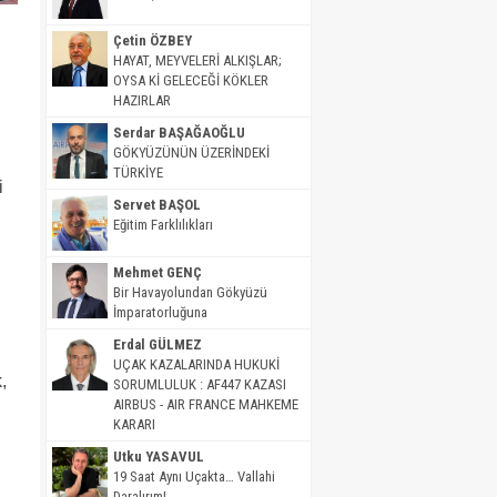
Çetin ÖZBEY
HAYAT, MEYVELERİ ALKIŞLAR;
OYSA Kİ GELECEĞİ KÖKLER
HAZIRLAR
Serdar BAŞAĞAOĞLU
GÖKYÜZÜNÜN ÜZERİNDEKİ
TÜRKİYE
i
Servet BAŞOL
Eğitim Farklılıkları
Mehmet GENÇ
Bir Havayolundan Gökyüzü
İmparatorluğuna
Erdal GÜLMEZ
UÇAK KAZALARINDA HUKUKİ
,
SORUMLULUK : AF447 KAZASI
AIRBUS - AIR FRANCE MAHKEME
KARARI
Utku YASAVUL
19 Saat Aynı Uçakta… Vallahi
Daralırım!