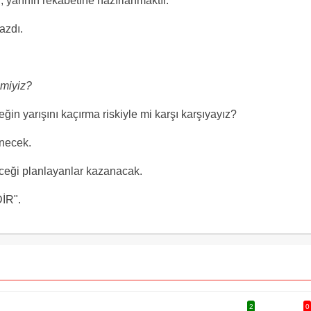
 yarının rekabetine hazırlanmaktır.
azdı.
 miyiz?
in yarışını kaçırma riskiyle mi karşı karşıyayız?
enecek.
eceği planlayanlar kazanacak.
İR".
2
0