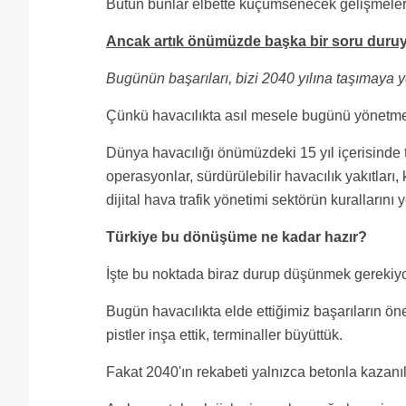
Bütün bunlar elbette küçümsenecek gelişmeler 
Ancak artık önümüzde başka bir soru duruy
Bugünün başarıları, bizi 2040 yılına taşımaya 
Çünkü havacılıkta asıl mesele bugünü yönetmek
Dünya havacılığı önümüzdeki 15 yıl içerisind
operasyonlar, sürdürülebilir havacılık yakıtları, 
dijital hava trafik yönetimi sektörün kuralların
Türkiye bu dönüşüme ne kadar hazır?
İşte bu noktada biraz durup düşünmek gerekiyo
Bugün havacılıkta elde ettiğimiz başarıların ön
pistler inşa ettik, terminaller büyüttük.
Fakat 2040'ın rekabeti yalnızca betonla kazan