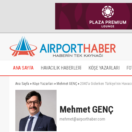
ANA SAYFA
HAVACILIK HABERLERİ
KÖŞE YAZARLARI
FO
Ana Sayfa
»
Köşe Yazarları
»
Mehmet GENÇ
»
2040'a Giderken Türkiye'nin Havacıl
Mehmet GENÇ
mehmet@airporthaber.com