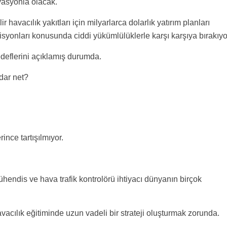
ovasyonla olacak.
havacılık yakıtları için milyarlarca dolarlık yatırım planları
misyonları konusunda ciddi yükümlülüklerle karşı karşıya bırakıyo
deflerini açıklamış durumda.
adar net?
nce tartışılmıyor.
hendis ve hava trafik kontrolörü ihtiyacı dünyanın birçok
acılık eğitiminde uzun vadeli bir strateji oluşturmak zorunda.