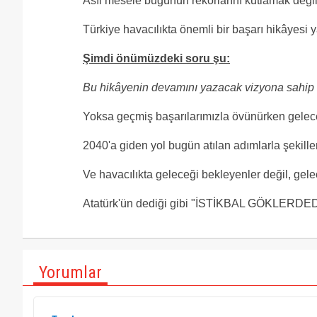
Asıl mesele bugünün rekorlarını kutlamak değil,
Türkiye havacılıkta önemli bir başarı hikâyesi y
Şimdi önümüzdeki soru şu:
Bu hikâyenin devamını yazacak vizyona sahip
Yoksa geçmiş başarılarımızla övünürken geleceğ
2040'a giden yol bugün atılan adımlarla şekill
Ve havacılıkta geleceği bekleyenler değil, gel
Atatürk'ün dediği gibi "İSTİKBAL GÖKLERDED
Yorumlar