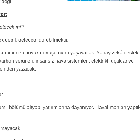
değil.
or:
yetecek mi?
 değil, geleceği görebilmektir.
e tarihinin en büyük dönüşümünü yaşayacak. Yapay zekâ destekl
karbon vergileri, insansız hava sistemleri, elektrikli uçaklar ve
ı yeniden yazacak.
r.
emli bölümü altyapı yatırımlarına dayanıyor. Havalimanları yaptık
ılmayacak.