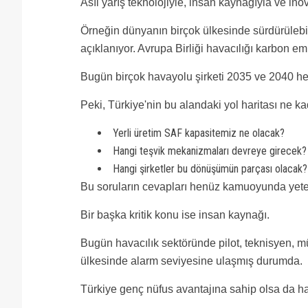
Asıl yarış teknolojiyle, insan kaynağıyla ve in
Örneğin dünyanın birçok ülkesinde sürdürülebilir 
açıklanıyor. Avrupa Birliği havacılığı karbon e
Bugün birçok havayolu şirketi 2035 ve 2040 he
Peki, Türkiye'nin bu alandaki yol haritası ne k
Yerli üretim SAF kapasitemiz ne olacak?
Hangi teşvik mekanizmaları devreye girecek?
Hangi şirketler bu dönüşümün parçası olacak?
Bu soruların cevapları henüz kamuoyunda yeteri
Bir başka kritik konu ise insan kaynağı.
Bugün havacılık sektöründe pilot, teknisyen, mü
ülkesinde alarm seviyesine ulaşmış durumda.
Türkiye genç nüfus avantajına sahip olsa da hav