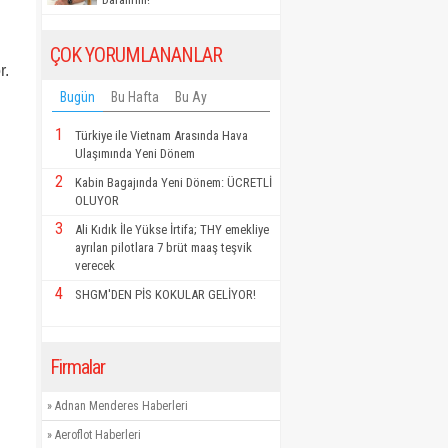
ÇOK YORUMLANANLAR
r.
Bugün
Bu Hafta
Bu Ay
1
Türkiye ile Vietnam Arasında Hava
Ulaşımında Yeni Dönem
2
Kabin Bagajında Yeni Dönem: ÜCRETLİ
OLUYOR
3
Ali Kıdık İle Yükse İrtifa; THY emekliye
ayrılan pilotlara 7 brüt maaş teşvik
verecek
4
SHGM'DEN PİS KOKULAR GELİYOR!
Firmalar
»
Adnan Menderes Haberleri
»
Aeroflot Haberleri