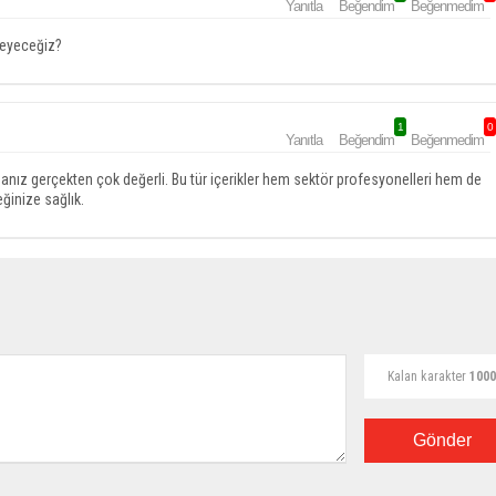
Yanıtla
Beğendim
Beğenmedim
leyeceğiz?
1
0
Yanıtla
Beğendim
Beğenmedim
rmanız gerçekten çok değerli. Bu tür içerikler hem sektör profesyonelleri hem de
eğinize sağlık.
Kalan karakter
1000
Gönder