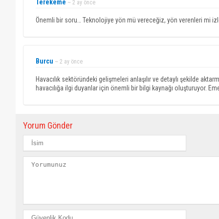
Terekeme
~ 2 ay önce
Önemli bir soru… Teknolojiye yön mü vereceğiz, yön verenleri mi iz
Burcu
~ 2 ay önce
Havacılık sektöründeki gelişmeleri anlaşılır ve detaylı şekilde akta
havacılığa ilgi duyanlar için önemli bir bilgi kaynağı oluşturuyor. Em
Yorum Gönder