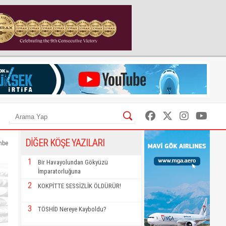
DİĞER KÖŞE YAZILARI
mbe
1
Bir Havayolundan Gökyüzü
İmparatorluğuna
2
KOKPİTTE SESSİZLİK ÖLDÜRÜR!
3
TÖSHİD Nereye Kayboldu?