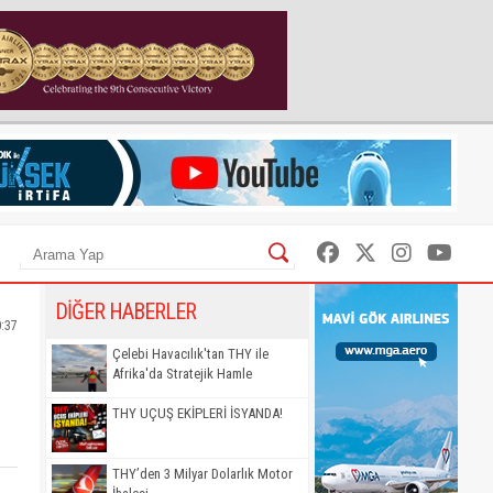
DİĞER HABERLER
0:37
Çelebi Havacılık'tan THY ile
Afrika'da Stratejik Hamle
THY UÇUŞ EKİPLERİ İSYANDA!
THY’den 3 Milyar Dolarlık Motor