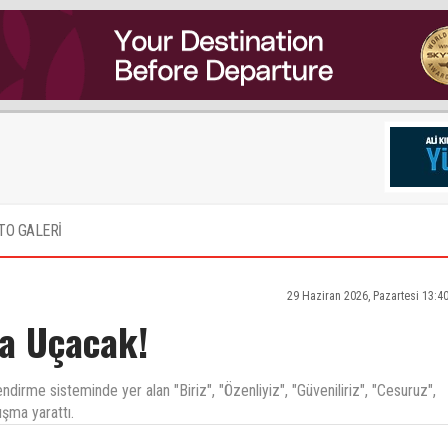
TO GALERİ
29 Haziran 2026, Pazartesi 13:4
da Uçacak!
irme sisteminde yer alan "Biriz", "Özenliyiz", "Güveniliriz", "Cesuruz",
ışma yarattı.