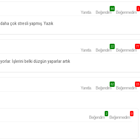
44
1
Yanıtla
Beğendim
Beğenmedim
i daha çok stresli yapmış. Yazık
22
77
Yanıtla
Beğendim
Beğenmedim
rlar. İşlerini belki düzgün yaparlar artık
62
15
Yanıtla
Beğendim
Beğenmedim
2
0
Beğendim
Beğenmedim