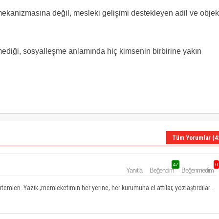
mekanizmasına değil, mesleki gelişimi destekleyen adil ve objekt
mediği, sosyalleşme anlamında hiç kimsenin birbirine yakın
Tüm Yorumlar (4
47
0
Yanıtla
Beğendim
Beğenmedim
eri..Yazık ,memleketimin her yerine, her kurumuna el attılar, yozlaştirdilar .