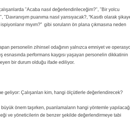
 çalışanlarda "Acaba nasıl değerlendirileceğim?", "Bir yolcu
, "Davranışım puanıma nasıl yansıyacak?, “Kasıtlı olarak şikay
n ispiyonlanır mıyım?” gibi soruların ön plana çıkmasına neden
yapan personelin zihinsel odağının yalnızca emniyet ve operasy
çuş esnasında performans kaygısı yaşayan personelin dikkatinin
eyen bir durum olduğu ifade ediliyor.
e geliyor: Çalışanları kim, hangi ölçütlerle değerlendirecek?
lik büyük önem taşırken, puanlamaların hangi yöntemle yapılacağı
ceği ve yöneticilerin de benzer şekilde değerlendirmeye tabi