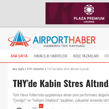
ANA SAYFA
HAVACILIK HABERLERİ
KÖŞE YAZARLARI
FO
Ana Sayfa
»
THY Haberleri
»
THY’de Kabin Stres Altında Uçacak!
THY’de Kabin Stres Altın
Türk Hava Yolları'nda uygulamaya alınan yeni performans değerlend
"Çeviğiz" ve "Gelişim Odaklıyız" başlıkları, çalışanlar arasında tart
Sendika şart. Üye olun az kaldı .
42