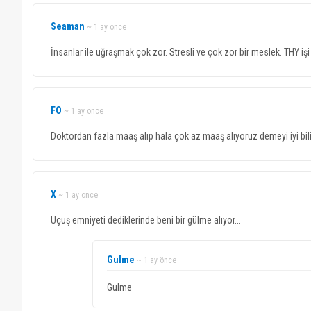
Seaman
~ 1 ay önce
İnsanlar ile uğraşmak çok zor. Stresli ve çok zor bir meslek. THY iş
FO
~ 1 ay önce
Doktordan fazla maaş alıp hala çok az maaş alıyoruz demeyi iyi biliyo
X
~ 1 ay önce
Uçuş emniyeti dediklerinde beni bir gülme alıyor...
Gulme
~ 1 ay önce
Gulme