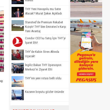
İhalesi
THY Yeni Havayolu mu Satın
Alacak? Murat Şeker Açıkladı
Stansted'de Premium Rekabet
Kızıştı! THY'den Emirates'e Karşı
Yeni Avantaj
Condor CEO'su Satış İçin THY'yi
İşaret Etti!
THY’de Kabin Stres Altında
Uçacak!
İngiliz Bakan THY Operasyon
Merkezi'ni Ziyaret Etti
THY'nin yeni rotası belli oldu
ve
Kazanın boyutu gözler önünde