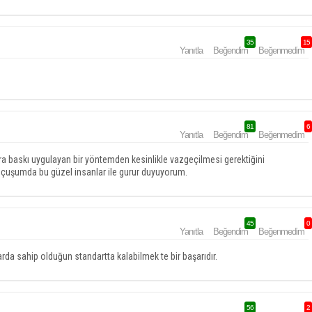
35
15
Yanıtla
Beğendim
Beğenmedim
81
6
Yanıtla
Beğendim
Beğenmedim
ara baskı uygulayan bir yöntemden kesinlikle vazgeçilmesi gerektiğini
 uçuşumda bu güzel insanlar ile gurur duyuyorum.
45
0
Yanıtla
Beğendim
Beğenmedim
rda sahip olduğun standartta kalabilmek te bir başarıdır.
56
2