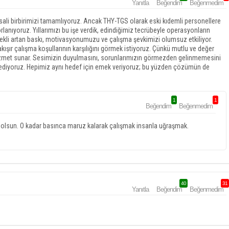
Yanıtla
Beğendim
Beğenmedim
 misali birbirimizi tamamlıyoruz. Ancak THY-TGS olarak eski kıdemli personellere
lanıyoruz. Yıllarımızı bu işe verdik, edindiğimiz tecrübeyle operasyonların
ürekli artan baskı, motivasyonumuzu ve çalışma şevkimizi olumsuz etkiliyor.
kışır çalışma koşullarının karşılığını görmek istiyoruz. Çünkü mutlu ve değer
hizmet sunar. Sesimizin duyulmasını, sorunlarımızın görmezden gelinmemesini
ni ediyoruz. Hepimiz aynı hedef için emek veriyoruz; bu yüzden çözümün de
1
1
Beğendim
Beğenmedim
a olsun. O kadar basınca maruz kalarak çalışmak insanla uğraşmak.
40
31
Yanıtla
Beğendim
Beğenmedim