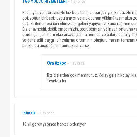
TGS YOLCU HİZMETLERİ
~ 1 ay önce
Kabiniyle, yer görevlisiyle biz bu ailenin bir parçasıyız. Bir puzzle
çok yoğun bir baskı uygulanıyor ve artık bunun yükünü taşımakta zor
sağlıklı ilerlemesi için elimizden geleni yapıyoruz. Buna rağmen s
Bizler ayrıcalık değil; emeğimizin, tecrübemizin ve insan onuruna ya
gören çalışan, hem ekip arkadaşlarına hem de yolculara daha iyi 
ve daha adil, saygılı bir çalışma ortamının oluşturulmasını temen
birlikte bulunacağına inanmak istiyoruz.
Oya özkoç
~ 1 ay önce
Biz sizlerden çok memnunuz. Kolay gelsin kolaylıkl
Teşekkürler
Isimsiz
~ 1 ay önce
10 yıl görev yapınca herkes bitleniyor