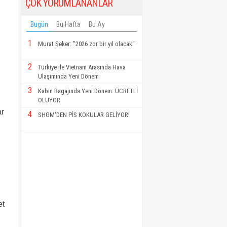
ÇOK YORUMLANANLAR
Bugün
Bu Hafta
Bu Ay
1
Murat Şeker: "2026 zor bir yıl olacak"
2
Türkiye ile Vietnam Arasında Hava
Ulaşımında Yeni Dönem
3
Kabin Bagajında Yeni Dönem: ÜCRETLİ
OLUYOR
ar
4
SHGM'DEN PİS KOKULAR GELİYOR!
et