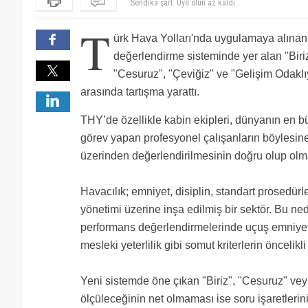
Thy ülkenin göz bebeği, maalesef siyasallaştırdılar.
düşünüyorum. Kabin ekibi son derece başarılı ve nai
İşler iyi gidiyor uçak alacaz, Savaş çıktı batacaz B
T
Kabiniyle, yer görevlisiyle biz bu ailenin bir parças
ürk Hava Yolları'nda uygulamaya alınan
personellere çok yoğun bir baskı uygulanıyor ve artı
10 yıl görev yapınca herkes bitleniyor
operasyonların sağlıklı ilerlemesi için elimizden g
Personellerin birbirini fişlemesi (rapor etmesi) kada
değerlendirme sisteminde yer alan "Biriz"
olumsuz etkiliyor. Bizler ayrıcalık değil; emeğimizin
çöktü çökecek vaziyet alın böyle ayakta kalması mü
Havacilik emniyetinden uzak gerçekten çocukça değer
"Cesuruz", "Çeviğiz" ve "Gelişim Odaklıyı
Çünkü mutlu ve değer gören çalışan, hem ekip arkada
yozlaştirdilar . Havacılığı da çocuk oyuncağı yapacak
İnsanlar ile uğraşmak çok zor. Stresli ve çok zor bi
görmezden gelinmemesini ve daha adil, saygılı bir 
Doktordan fazla maaş alıp hala çok az maaş alıyoruz d
arasında tartışma yarattı.
veriyoruz; bu yüzden çözümün de birlikte bulunacağı
Uçuş emniyeti dediklerinde beni bir gülme alıyor...
THY’de özellikle kabin ekipleri, dünyanın en b
görev yapan profesyonel çalışanların böylesine 
üzerinden değerlendirilmesinin doğru olup olma
Havacılık; emniyet, disiplin, standart prosedür
yönetimi üzerine inşa edilmiş bir sektör. Bu ne
performans değerlendirmelerinde uçuş emniyet
mesleki yeterlilik gibi somut kriterlerin öncelik
Yeni sistemde öne çıkan "Biriz", "Cesuruz" veya
ölçüleceğinin net olmaması ise soru işaretlerini