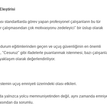
leştirisi
rası standartlarda görev yapan profesyonel çalışanların bu tür
ür çalışmasından çok motivasyonu zedeleyici" bir üslup olarak
il durum eğitimlerinden geçen ve uçuş güvenliğinin en önemli
z", "Cesuruz" gibi ifadelerle puanlanmak istenmesi, bazı çalışanl
yaklaşım olarak değerlendiriliyor.
stemin uçuş emniyeti üzerindeki olası etkileri.
ında yalnızca yolcu memnuniyetinden değil, aynı zamanda emniy
masından da sorumlu.