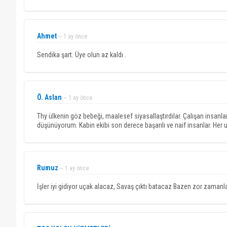
Ahmet
~ 1 ay önce
Sendika şart. Üye olun az kaldı .
Ö. Aslan
~ 1 ay önce
Thy ülkenin göz bebeği, maalesef siyasallaştırdılar. Çalışan insanl
düşünüyorum. Kabin ekibi son derece başarılı ve naif insanlar. Her
Rumuz
~ 1 ay önce
İşler iyi gidiyor uçak alacaz, Savaş çıktı batacaz Bazen zor zamanla