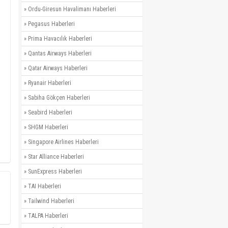
»
Ordu-Giresun Havalimanı Haberleri
»
Pegasus Haberleri
»
Prima Havacılık Haberleri
»
Qantas Airways Haberleri
»
Qatar Airways Haberleri
»
Ryanair Haberleri
»
Sabiha Gökçen Haberleri
»
Seabird Haberleri
»
SHGM Haberleri
»
Singapore Airlines Haberleri
»
Star Alliance Haberleri
»
SunExpress Haberleri
»
TAI Haberleri
»
Tailwind Haberleri
»
TALPA Haberleri