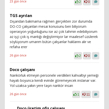
23 gün önce
2
0
TGS ayrılan
Dışarıdan bakmama rağmen gerçekten zor durumda
DO-CO çalışanları mesai konusunu ben biliyorum
operasyon yoğunluğunu ise az çok tahmin edebiliyorum
az işçi çok iş mantığı değiştirmiyor lar maalesef üzülerek
söylüyorum umarım bütün çalışanlar haklarını alır ve
refaha erer
26 gün önce
2
0
Doco çalışanı
Nankörluk etmeyin personele verdikleri kahvaltıyi yemeği
hayatı boyunca kendi evinde göremeyecek inslanar var.
Yol uzaksa yakın yere taşın nankör insan
26 gün önce
1
11
Doco üretim ofis çalışanı