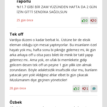
raporlu
%11.7 GİBİ BİR ZAM YÜZÜNDEN HAFTA DA 2 GÜN
İZİN GİTTİ SENDİKA SAĞOLSUN
25 gün önce
0
0
Tek off
Vardiya düzeni o kadar berbat ki.. Üstüne bir de eksik
eleman olduğu için mesai yaptırıyorlar. Bu insanların özel
hayatı yok mu, hafta sonu bi pikniğe gidemez mi, iki gün
arka arkaya off u olsa pass bileti ile minik bir tatil yapıp
gelemez mi.. Ama yok, en ufak bi memlekete gidip
gelicem desen tek off un peşine 1 gün yıllık izin almak
zorundasın. Böyle adaletsizlik insafsızlık olur mu, bunların
yatacak yeri yok! Aldığınız ahlar elbet bi gün çıkacak
Müslümanım diye geçinen yöneticiler!
28 gün önce
2
1
Özbek