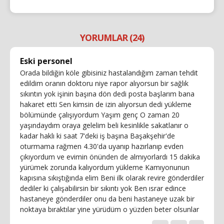
YORUMLAR (24)
Eski personel
Orada bildiğin köle gibisiniz hastalandığım zaman tehdit
edildim oranın doktoru niye rapor alıyorsun bir sağlık
sıkıntın yok işinin başına dön dedi posta başlarım bana
hakaret etti Sen kimsin de izin alıyorsun dedi yükleme
bölümünde çalışıyordum Yaşım genç O zaman 20
yaşındaydım oraya gelelim beli kesinlikle sakatlanır o
kadar haklı ki saat 7'deki iş başına Başakşehir'de
oturmama rağmen 4.30'da uyanıp hazırlanıp evden
çıkıyordum ve evimin önünden de almıyorlardı 15 dakika
yürümek zorunda kalıyordum yükleme Kamıyonunun
kapısına sıkıştığında elim Beni ilk olarak revire gönderdiler
dediler ki çalışabilirsin bir sıkıntı yok Ben ısrar edince
hastaneye gönderdiler onu da beni hastaneye uzak bir
noktaya bıraktılar yine yürüdüm o yüzden beter olsunlar