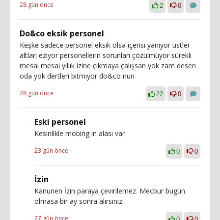
28 gün önce
2
0
Do&co eksik personel
Keşke sadece personel eksik olsa içerisi yanıyor üstler
altları eziyor personellerin sorunları çözülmüyor sürekli
mesai mesai yıllık izine çıkmaya çalışsan yok zam desen
oda yok dertleri bitmiyor do&co nun
28 gün önce
22
0
Eski personel
Kesinlikle mobing in alası var
23 gün önce
0
0
İzin
Kanunen İzin paraya çevirilemez. Mecbur bugün
olmasa bir ay sonra alırsınız.
27 gün önce
0
0