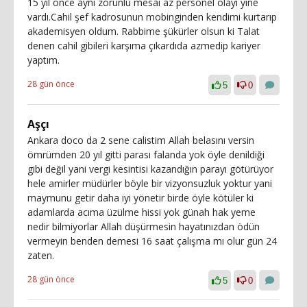
15 yıl önce aynı zorunlu mesai az personel olayı yine
vardı.Cahil şef kadrosunun mobinginden kendimi kurtarıp
akademisyen oldum. Rabbime şükürler olsun ki Talat
denen cahil gibileri karşıma çıkardıda azmedip kariyer
yaptım.
28 gün önce
5
0
Aşçı
Ankara doco da 2 sene calistim Allah belasını versin
ömrümden 20 yıl gitti parası falanda yok öyle denildiği
gibi değil yani vergi kesintisi kazandığın parayı götürüyor
hele amirler müdürler böyle bir vizyonsuzluk yoktur yani
maymunu getir daha iyi yönetir birde öyle kötüler ki
adamlarda acıma üzülme hissi yok günah hak yeme
nedir bilmiyorlar Allah düşürmesin hayatınızdan ödün
vermeyin benden demesi 16 saat çalışma mı olur gün 24
zaten.
28 gün önce
5
0