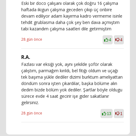
Eski bir doco çalışanı olarak çok doğru 16 çalışma
haftada ikigun çalışma geceden çıkıp üç onbire
devam ediliyor adam kayırma kadro vermeme isinle
tehdit grublasma daha çok şey ben dava açmıştım
tabi kazandım çalışma saatleri dile getirmiştim
28 gün önce
4
4
R.A.
Fazlası var eksiği yok, aynı şekilde şoför olarak
çalıştım, parmağım kırıldı, bel fıtığı oldum ve uçağı
tek başıma yükle dediler dizimi burktum ameliyattan
döndüm sonra işten çıkardılar, başka bölüme alın
dedim bizde bölüm yok dediler. Şartlar böyle oldugu
sürece evde 4 saat gecirir işe gider sakatlanır
gelirsiniz.
28 gün önce
13
1