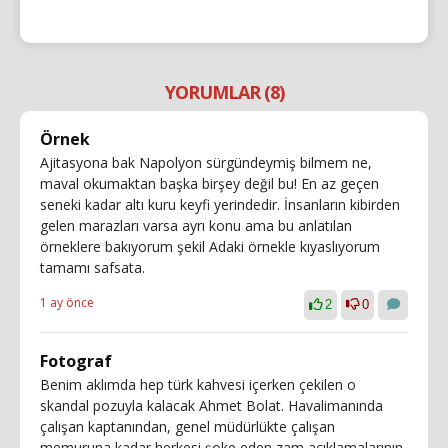
YORUMLAR (8)
Örnek
Ajitasyona bak Napolyon sürgündeymiş bilmem ne,
maval okumaktan başka birşey değil bu! En az geçen
seneki kadar altı kuru keyfi yerindedir. İnsanların kibirden
gelen marazları varsa ayrı konu ama bu anlatılan
örneklere bakıyorum şekil Adaki örnekle kıyaslıyorum
tamamı safsata.
1 ay önce
2
0
Fotograf
Benim aklımda hep türk kahvesi içerken çekilen o
skandal pozuyla kalacak Ahmet Bolat. Havalimanında
çalışan kaptanından, genel müdürlükte çalışan
memuruna kadar herkesi şoke eden zam açıklamalarının