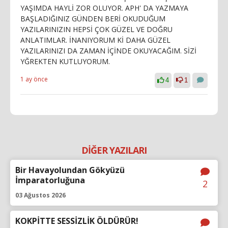
YAŞIMDA HAYLİ ZOR OLUYOR. APH' DA YAZMAYA
BAŞLADIĞINIZ GÜNDEN BERİ OKUDUĞUM
YAZILARINIZIN HEPSİ ÇOK GÜZEL VE DOĞRU
ANLATIMLAR. İNANIYORUM Kİ DAHA GÜZEL
YAZILARINIZI DA ZAMAN İÇİNDE OKUYACAĞIM. SİZİ
YĞREKTEN KUTLUYORUM.
1 ay önce
4
1
DİĞER YAZILARI
Bir Havayolundan Gökyüzü
İmparatorluğuna
2
03 Ağustos 2026
KOKPİTTE SESSİZLİK ÖLDÜRÜR!