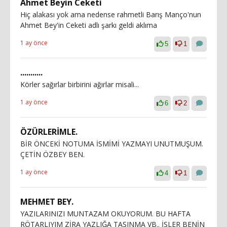
Ahmet Beyin Ceketi
Hiç alakası yok ama nedense rahmetli Barış Manço'nun
Ahmet Bey'in Ceketi adlı şarkı geldi aklıma
1 ay önce
5
1
...........
Körler sağırlar birbirini ağırlar misali...
1 ay önce
6
2
ÖZÜRLERİMLE.
BİR ÖNCEKİ NOTUMA İSMİMİ YAZMAYI UNUTMUŞUM.
ÇETİN ÖZBEY BEN.
1 ay önce
4
1
MEHMET BEY.
YAZILARINIZI MUNTAZAM OKUYORUM. BU HAFTA
RÖTARLIYIM ZİRA YAZLIĞA TAŞINMA VB.. İŞLER BENİN