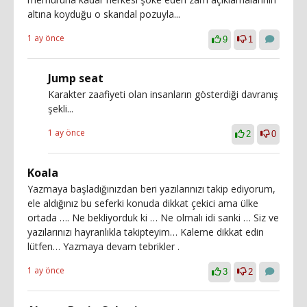
altına koyduğu o skandal pozuyla...
1 ay önce
9
1
Jump seat
Karakter zaafiyeti olan insanların gösterdiği davranış
şekli...
1 ay önce
2
0
Koala
Yazmaya başladığınızdan beri yazılarınızı takip ediyorum,
ele aldığınız bu seferki konuda dikkat çekici ama ülke
ortada …. Ne bekliyorduk ki … Ne olmalı idi sanki … Siz ve
yazılarınızı hayranlıkla takipteyim… Kaleme dikkat edin
lütfen… Yazmaya devam tebrikler .
1 ay önce
3
2