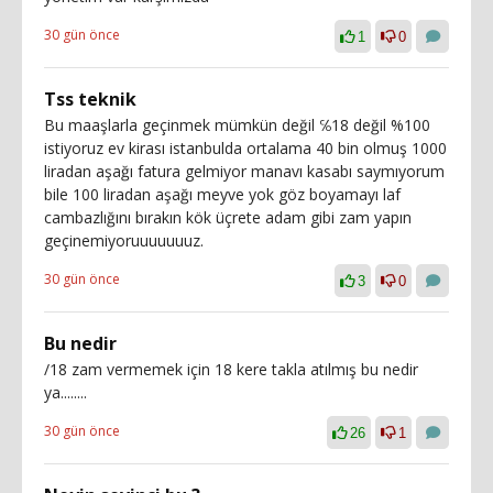
30 gün önce
1
0
Tss teknik
Bu maaşlarla geçinmek mümkün değil ℅18 değil %100
istiyoruz ev kirası istanbulda ortalama 40 bin olmuş 1000
liradan aşağı fatura gelmiyor manavı kasabı saymıyorum
bile 100 liradan aşağı meyve yok göz boyamayı laf
cambazlığını bırakın kök üçrete adam gibi zam yapın
geçinemiyoruuuuuuuz.
30 gün önce
3
0
Bu nedir
/18 zam vermemek için 18 kere takla atılmış bu nedir
ya........
30 gün önce
26
1