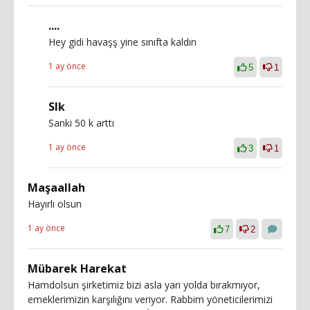
....
Hey gidi havaşş yine sınıfta kaldın
1 ay önce
5
1
Slk
Sanki 50 k arttı
1 ay önce
3
1
Maşaallah
Hayırlı olsun
1 ay önce
7
2
Mübarek Harekat
Hamdolsun şirketimiz bizi asla yarı yolda bırakmıyor,
emeklerimizin karşılığını veriyor. Rabbim yöneticilerimizi