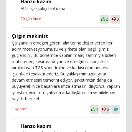
Hanzo kazım
Al bir şakşakçı trol daha.
30 gün önce
2
0
Çılgın makinist
Çalışanının emeğini gören, alın terine değer veren her
adım motivasyonumuzu ve şirkete olan bağlılığımızı
güçlendirir. Bu dönemde yapılan maaş zammıyla bizleri
mutlu eden, sesimizi duyan ve emeğimizi karşılıksız
bırakmayan TGS yönetimine ve katkısı olan herkese
içtenlikle teşekkür ederiz. Bu yaklaşımın uzun yıllar
devam etmesini temenni ediyor, şirketimizin daha da
büyüyerek nice başarılara imza atmasını diliyoruz. Yapılan
iyileştirmenin tüm çalışma arkadaşlarımıza ve ailelerine
hayırlı, bereket
1 ay önce
4
6
Hanzo kazım