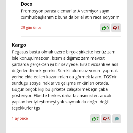
Doco
Promosyon parası elemanlar A vermiyor sayın
cumhurbaşkanımız buna da bir el atın raca ediyor m
29 gün önce
0
1
Kargo
Pegasus başta olmak üzere birçok şirkette henüz zam
bile konuşulmazken, bizim aldığımız zam mevcut
şartlarda gerçekten iyi bir seviyede. Biraz vicdanlı ve adil
değerlendirmek gerekir. Sürekli olumsuz yorum yapmak
yerine elde edilen kazanımları da görmek lazım. TGS’nin
sunduğu sosyal haklar ve çalışma imkânları ortada.
Bugün birçok kişi bu şirkette çalışabilmek için çaba
gösteriyor. Elbette herkes daha fazlasını ister, ancak
yapılan her iyileştirmeyi yok saymak da doğru değil
teşekkürler tgs
1 ay önce
7
6