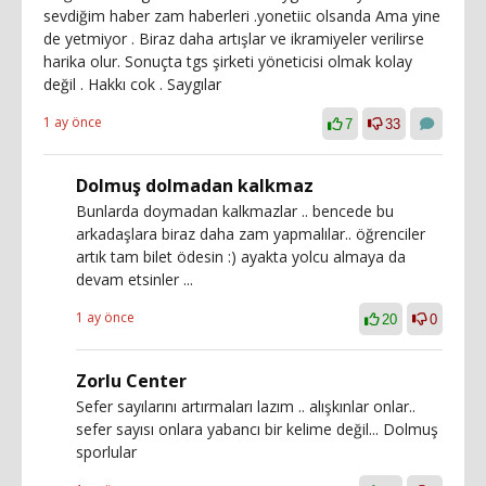
sevdiğim haber zam haberleri .yonetiic olsanda Ama yine
de yetmiyor . Biraz daha artışlar ve ikramiyeler verilirse
harika olur. Sonuçta tgs şirketi yöneticisi olmak kolay
değil . Hakkı cok . Saygılar
1 ay önce
7
33
Dolmuş dolmadan kalkmaz
Bunlarda doymadan kalkmazlar .. bencede bu
arkadaşlara biraz daha zam yapmalılar.. öğrenciler
artık tam bilet ödesin :) ayakta yolcu almaya da
devam etsinler ...
1 ay önce
20
0
Zorlu Center
Sefer sayılarını artırmaları lazım .. alışkınlar onlar..
sefer sayısı onlara yabancı bir kelime değil... Dolmuş
sporlular