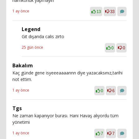
namkörlük yapmayın
1 ay önce
13
33
Legend
Git dışarıda calis zirto
25 gün önce
0
0
Bakalım
Kaç günde gene isyeeeaaaannn diye yazacaksınız,tarihi
not ettim.
1 ay önce
0
6
Tgs
Ne zaman kapanıyor burası. Hani Havaş alıyordu tüm
yönetimi
1 ay önce
7
7