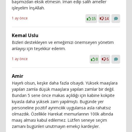
başımızdan eksik etmesin. İman edip salih ameller
işleyelim İnşAllah.
1 ay önce
15
14
Kemal Uslu
Bizleri destekleyen ve emeğimizi önemseyen yönetim
anlayışı için teşekkür ederim.
1 ay önce
8
5
Amir
Hayırlı olsun, keşke daha fazla olsaydı. Yüksek maaşlara
yapılan zamla düşük maaşlara yapılan zamlar bir değil.
Bundan 5 sene önce makas açıldığı için kabine kokpite
kıyasla daha yüksek zam yapılmıştı. Bugünde yer
personeline pozitif ayrımcılık uygulansa asla rahatsız
olmazdık. Özellikle Harekat memurlarının 100k altında
maaş alması kabul edilemez. Lütfen seneye seçim
zamanı bugünleri unutmayın emekçi kardeşler.