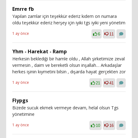
Emrre fb
Yapılan zamlar için teşekkür ederiz kıdem on numara
oldu teşekkür ederiz herşey için iyiki tgs iyiki yeni yönetim
1 ay önce
6
11
Yhm - Harekat - Ramp
Herkesin beklediği bir hamle oldu , Allah şirketimize zeval
vermesin , daim ve bereketli olsun inşallah… Arkadaşlar
herkes işinin kıymetini bilsin , dışarda hayat gerçekten zor
1 ay önce
21
41
Flypgs
Bizede sucuk ekmek vermeye devam, helal olsun Tgs
yönetimine
1 ay önce
10
16