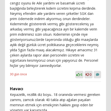
cengiz oyunu ile Aile yardımı ve basamak ücreti
başlığında birleştirerek kıdem ücretini kırpma derdinde.
Neymiş efendim aile yardımı veren şirketler SGK dan
prim ödemede indirim alıyormuş onun derdindeler.
Kıdemimde göstererek vermiş gibi gösterecekmiş ya
arkadaş vermiş gibi yapacağınıza ayrı bir kalemde verin
prim indiriminiz sizin olsun. Kıdemimin içinde niye
gösteriyorsunuz.birde taşeronda olduğu gibi maaşlarda
aylık değil günlük ücret politikasına geçeceklerini neymiş
yılda 5gün fazla maaş alacakmışız. Hikaye amacımız 31
çeken aylarda rapor alan personelin ücretini ve
sigortasını kesmiyoruz onun için yapıyoruz de. Personel
hiçbir şey bilmiyor zannediyorlar.
30 gün önce
6
0
Havacı
Kepazelik, rezillik diz boyu.. 18 oranında vermesi gereken
zammı, zamcık olarak 40 takla atıp ağaları paşaları
memnun etmek için emekçinin hakkını gasp eden bir
yönetim var karşımızda