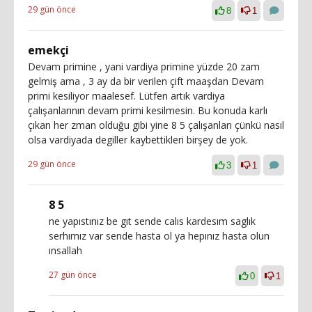
29 gün önce
8
1
emekçi
Devam primine , yani vardiya primine yüzde 20 zam
gelmiş ama , 3 ay da bir verilen çift maaşdan Devam
primi kesiliyor maalesef. Lütfen artık vardiya
çalışanlarının devam primi kesilmesin. Bu konuda karlı
çıkan her zman olduğu gibi yine 8 5 çalışanları çünkü nasıl
olsa vardiyada degiller kaybettikleri birşey de yok.
29 gün önce
3
1
8 5
ne yapıstınız be gıt sende calıs kardesım saglık
serhımız var sende hasta ol ya hepınız hasta olun
ınsallah
27 gün önce
0
1