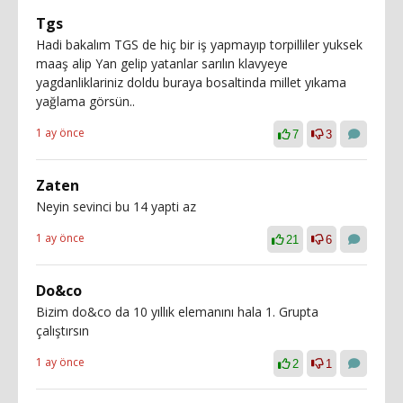
Tgs
Hadi bakalım TGS de hiç bir iş yapmayıp torpilliler yuksek
maaş alip Yan gelip yatanlar sarılın klavyeye
yagdanliklariniz doldu buraya bosaltinda millet yıkama
yağlama görsün..
1 ay önce
7
3
Zaten
Neyin sevinci bu 14 yapti az
1 ay önce
21
6
Do&co
Bizim do&co da 10 yıllık elemanını hala 1. Grupta
çalıştırsın
1 ay önce
2
1