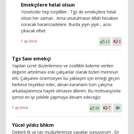
Emekçilere helal olsun
Yöneticiler hep torpilliler . Tgs de emekçilere helal
olsun her zaman . Ama unutulmasın Allah hesabını
soracak haramzadelere. Burda yiyin yiyin , acısı
çıkacak elbet
1 ay önce
13
3
Tgs Saw emekçi
Yapılan ücret düzenlemesi ve özellikle kıdeme verilen
değerin artırılması eski çalışanlar olarak bizleri memnun
etti. Çalışanını önemseyen bu yaklaşım için emeği geçen
herkese teşekkür eder, alınan kararların tüm çalışma
arkadaşlarımıza hayırlı olmasını dilerim. Bu motivasyonla
işimizi en iyi şekilde yapmaya devam edeceğiz
1 ay önce
16
7
Yücel yıldız bhkm
Değerli tk ve tgs müdürlerimize saygılar sunuyorum . En