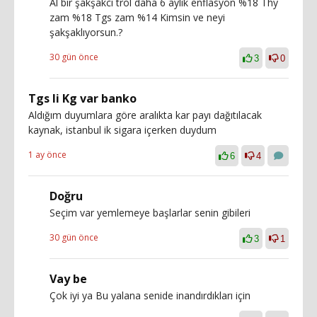
Al bir şakşakcı trol daha 6 aylık enflasyon %18 Thy
zam %18 Tgs zam %14 Kimsin ve neyi
şakşaklıyorsun.?
30 gün önce
3
0
Tgs li Kg var banko
Aldığım duyumlara göre aralıkta kar payı dağıtılacak
kaynak, istanbul ik sigara içerken duydum
1 ay önce
6
4
Doğru
Seçim var yemlemeye başlarlar senin gibileri
30 gün önce
3
1
Vay be
Çok iyi ya Bu yalana senide inandırdıkları için