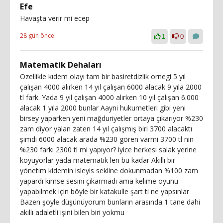
Efe
Havaşta verir mi ecep
28 gün önce
1
0
Matematik Dehaları
Özellikle kıdem olayı tam bir basiretdizlik ornegi 5 yıl
çalışan 4000 alırken 14 yıl çalışan 6000 alacak 9 yıla 2000
tl fark. Yada 9 yıl çalışan 4000 alırken 10 yıl çalışan 6.000
alacak 1 yıla 2000 bunlar Aayni hukumetleri gibi yeni
birsey yaparken yeni mağduriyetler ortaya çıkarıyor %230
zam diyor yalan zaten 14 yıl çalışmış biri 3700 alacaktı
şimdi 6000 alacak arada %230 gören varmi 3700 tl nin
%230 farkı 2300 tl mi yapıyor? iyice herkesi salak yerine
koyuyorlar yada matematik leri bu kadar Akıllı bir
yönetim kidemin isleyis sekline dokunmadan %100 zam
yapardı kimse sesini çıkarmadı ama kelime oyunu
yapabilmek için böyle bir katakulle şart ti ne yapsınlar
Bazen şoyle düşünüyorum bunların arasında 1 tane dahi
akıllı adaletli işini bilen biri yokmu