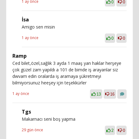
1 ay önce
0
0
İsa
Amigo sen misin
1 ay önce
0
0
Ramp
Ced bilet,özel,sağlık 3 ayda 1 maaş yan haklar herşeye
çok güzel zam yapıldı a 101 de bimde iş arayanlar siz
dwvam edin oralarda iş aramaya şükretmeyi
bilmiyorsunuz heeşey için teşekkürler
1 ay önce
13
16
Tgs
Makarnacı seni boş yapma
29 gün önce
2
0