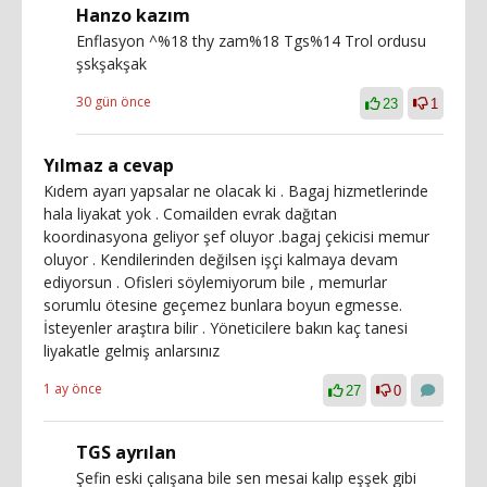
Hanzo kazım
Enflasyon ^%18 thy zam%18 Tgs%14 Trol ordusu
şskşakşak
30 gün önce
23
1
Yılmaz a cevap
Kıdem ayarı yapsalar ne olacak ki . Bagaj hizmetlerinde
hala liyakat yok . Comailden evrak dağıtan
koordinasyona geliyor şef oluyor .bagaj çekicisi memur
oluyor . Kendilerinden değilsen işçi kalmaya devam
ediyorsun . Ofisleri söylemiyorum bile , memurlar
sorumlu ötesine geçemez bunlara boyun egmesse.
İsteyenler araştıra bilir . Yöneticilere bakın kaç tanesi
liyakatle gelmiş anlarsınız
1 ay önce
27
0
TGS ayrılan
Şefin eski çalışana bile sen mesai kalıp eşşek gibi