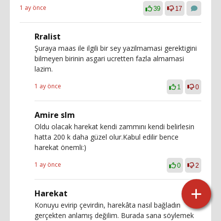
1 ay önce
39
17
Rralist
Şuraya maas ile ilgili bir sey yazilmamasi gerektigini
bilmeyen birinin asgari ucretten fazla almamasi
lazim.
1 ay önce
1
0
Amire slm
Oldu olacak harekat kendi zammını kendi belirlesin
hatta 200 k daha güzel olur.Kabul edilir bence
harekat önemli:)
1 ay önce
0
2
Harekat
Konuyu evirip çevirdin, harekâta nasıl bağladın
gerçekten anlamış değilim. Burada sana söylemek