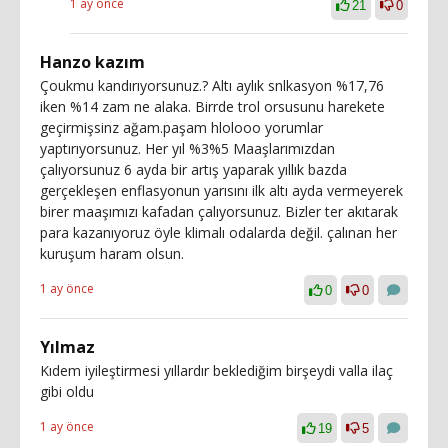
1 ay önce
21
0
Hanzo kazım
Çoukmu kandırıyorsunuz.? Altı aylık snlkasyon %17,76
iken %14 zam ne alaka. Birrde trol orsusunu harekete
geçirmişsinz ağam.paşam hlolooo yorumlar
yaptırıyorsunuz. Her yıl %3%5 Maaşlarımızdan
çalıyorsunuz 6 ayda bir artış yaparak yıllık bazda
gerçekleşen enflasyonun yarısını ilk altı ayda vermeyerek
birer maaşımızı kafadan çalıyorsunuz. Bizler ter akıtarak
para kazanıyoruz öyle klimalı odalarda değil. çalınan her
kuruşum haram olsun.
1 ay önce
0
0
Yılmaz
Kıdem iyileştirmesi yıllardır beklediğim birşeydi valla ilaç
gibi oldu
1 ay önce
19
5