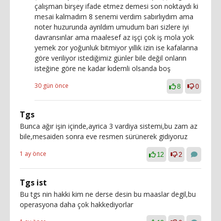
çalışman birşey ifade etmez demesi son noktaydı ki
mesai kalmadım 8 senemi verdim sabırlıydım ama
noter huzurunda ayrıldım umudum bari sizlere iyi
davransınlar ama maalesef az işçi çok iş mola yok
yemek zor yoğunluk bitmiyor yıllık izin ise kafalarına
göre veriliyor istediğimiz günler bile değil onların
isteğine göre ne kadar kıdemli olsanda boş
30 gün önce
8
0
Tgs
Bunca ağır işin içinde,ayrica 3 vardiya sistemi,bu zam az
bile,mesaiden sonra eve resmen sürünerek gidiyoruz
1 ay önce
12
2
Tgs ist
Bu tgs nin hakki kim ne derse desin bu maaslar degil,bu
operasyona daha çok hakkediyorlar