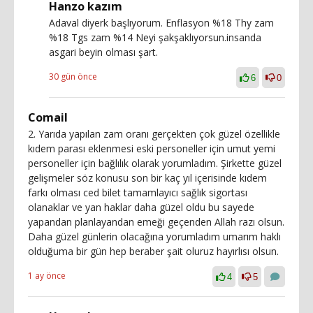
Hanzo kazım
Adaval diyerk başlıyorum. Enflasyon %18 Thy zam
%18 Tgs zam %14 Neyi şakşaklıyorsun.insanda
asgari beyin olması şart.
30 gün önce
6
0
Comail
2. Yarıda yapılan zam oranı gerçekten çok güzel özellikle
kıdem parası eklenmesi eski personeller için umut yemi
personeller için bağlılık olarak yorumladım. Şirkette güzel
gelişmeler söz konusu son bir kaç yıl içerisinde kıdem
farkı olması ced bilet tamamlayıcı sağlık sigortası
olanaklar ve yan haklar daha güzel oldu bu sayede
yapandan planlayandan emeği geçenden Allah razı olsun.
Daha güzel günlerin olacağına yorumladım umarım haklı
olduğuma bir gün hep beraber şait oluruz hayırlısı olsun.
1 ay önce
4
5