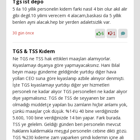
Tgs ist depo
5 ila 10 yillik personelin kidem farki nasil 4 bin olur akil alir
gibi degil.10 yilimi verecem 4 alacam,baskasi da 5 yillik
benlen ayni alacak.hep bir yerden adaletsizlik var.
30 gün önce
6
1
TGS & TSS Kıdem
Ne TGS ne TSS hak ettikleri maaşları alamıyorlar.
Kıyaslamayı dışarıya göre yapmayacaksınız. Hani Bilal
beyin maaşı gündeme geldiğinde yurtdışı diğer hava
yolları CEO suna göre kıyaslanıp azbile alınıyor denmişti.
İşte TGS kıyaslamayı yurtdışı diğer yer hizmetleri
personeli ne kadar alıyor TGS personelleri ne kadar alıyor
diye yapmalısınız. TGS de TSS de seyyanen bir zam
olmadığı müddetçe yapılan bu zamların hiçbir anlamı yok,
çünkü maaşlar çok düşük. %14'ü 40 bine verdiğinizde
5.600, 100 bine verdiğinizde 14 bin yapar. Fark burada.
TSS ye gelelim. Geldiği günden beri personelin mevcut
haklarını kaldırmakla meşgul personelin cebine dikti gözü.
TGS %230 kıdeme zam yaparken şimdi kıdemin içine ali