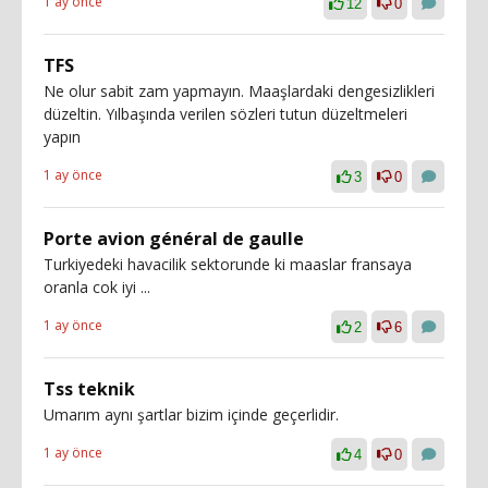
1 ay önce
12
0
TFS
Ne olur sabit zam yapmayın. Maaşlardaki dengesizlikleri
düzeltin. Yılbaşında verilen sözleri tutun düzeltmeleri
yapın
1 ay önce
3
0
Porte avion général de gaulle
Turkiyedeki havacilik sektorunde ki maaslar fransaya
oranla cok iyi ...
1 ay önce
2
6
Tss teknik
Umarım aynı şartlar bizim içinde geçerlidir.
1 ay önce
4
0