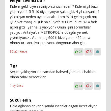
Neyin sevinci bu ?
Kıdem geldi diye seviniyorsunuz neden ? Kıdemi yıl bazlı
yapmıyor 1-5 5-10 diye ayırıyor şaka gibi. 4 yıl çalışanla 1
yıl çalışan neden aynı olacak . Zam %14 gelmiş çok mu
iyi ? Net maaş düşük hala . Şefe %14 müdüre %14 fark
açıldı gitti . Şef ne iş yapıyor ? Onun işini sorumlular
yapıyo . Antalya’da METROPOL le düzgün yemek
yiyemiyoruz . Via olmuş 600 tl bize yatan 450 anca
olmuştur . Antalya istasyonu dingonun ahırı gibi .
30 gün önce
28
5
Tgs
Şeçim yaklaşıyor ne zamdan bahsediyorsunuz hakkım
olana tabiki verecekler
1 ay önce
14
2
Şükür edin
Hala ağlananlar var dışarıda insanlar asgari ücret alıyor