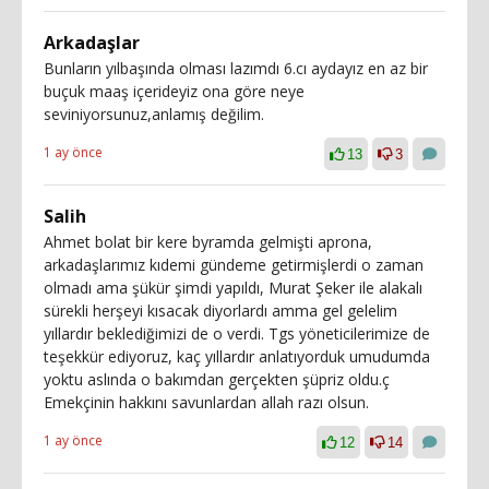
Arkadaşlar
Bunların yılbaşında olması lazımdı 6.cı aydayız en az bir
buçuk maaş içerideyiz ona göre neye
seviniyorsunuz,anlamış değilim.
1 ay önce
13
3
Salih
Ahmet bolat bir kere byramda gelmişti aprona,
arkadaşlarımız kıdemi gündeme getirmişlerdi o zaman
olmadı ama şükür şimdi yapıldı, Murat Şeker ile alakalı
sürekli herşeyi kısacak diyorlardı amma gel gelelim
yıllardır beklediğimizi de o verdi. Tgs yöneticilerimize de
teşekkür ediyoruz, kaç yıllardır anlatıyorduk umudumda
yoktu aslında o bakımdan gerçekten şüpriz oldu.ç
Emekçinin hakkını savunlardan allah razı olsun.
1 ay önce
12
14