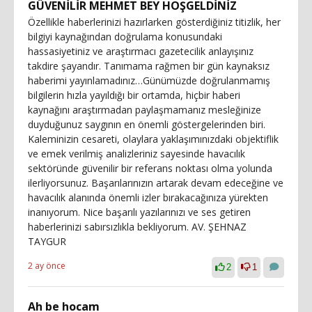
GÜVENİLİR MEHMET BEY HOŞGELDİNİZ
Özellikle haberlerinizi hazırlarken gösterdiğiniz titizlik, her
bilgiyi kaynağından doğrulama konusundaki
hassasiyetiniz ve araştırmacı gazetecilik anlayışınız
takdire şayandır. Tanımama rağmen bir gün kaynaksız
haberimi yayınlamadınız…Günümüzde doğrulanmamış
bilgilerin hızla yayıldığı bir ortamda, hiçbir haberi
kaynağını araştırmadan paylaşmamanız mesleğinize
duyduğunuz saygının en önemli göstergelerinden biri.
Kaleminizin cesareti, olaylara yaklaşımınızdaki objektiflik
ve emek verilmiş analizleriniz sayesinde havacılık
sektöründe güvenilir bir referans noktası olma yolunda
ilerliyorsunuz. Başarılarınızın artarak devam edeceğine ve
havacılık alanında önemli izler bırakacağınıza yürekten
inanıyorum. Nice başarılı yazılarınızı ve ses getiren
haberlerinizi sabırsızlıkla bekliyorum. AV. ŞEHNAZ
TAYGUR
2 ay önce
2
1
Ah be hocam