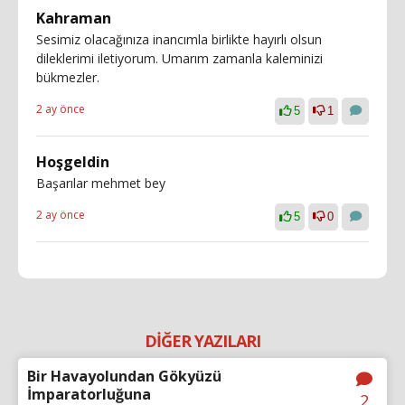
Kahraman
Sesimiz olacağınıza inancımla birlikte hayırlı olsun
dileklerimi iletiyorum. Umarım zamanla kaleminizi
bükmezler.
2 ay önce
5
1
Hoşgeldin
Başarılar mehmet bey
2 ay önce
5
0
DİĞER YAZILARI
Bir Havayolundan Gökyüzü
İmparatorluğuna
2