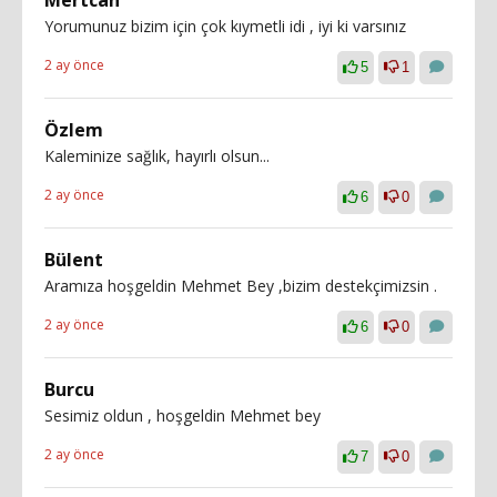
Mertcan
Yorumunuz bizim için çok kıymetli idi , iyi ki varsınız
2 ay önce
5
1
Özlem
Kaleminize sağlık, hayırlı olsun...
2 ay önce
6
0
Bülent
Aramıza hoşgeldin Mehmet Bey ,bizim destekçimizsin .
2 ay önce
6
0
Burcu
Sesimiz oldun , hoşgeldin Mehmet bey
2 ay önce
7
0