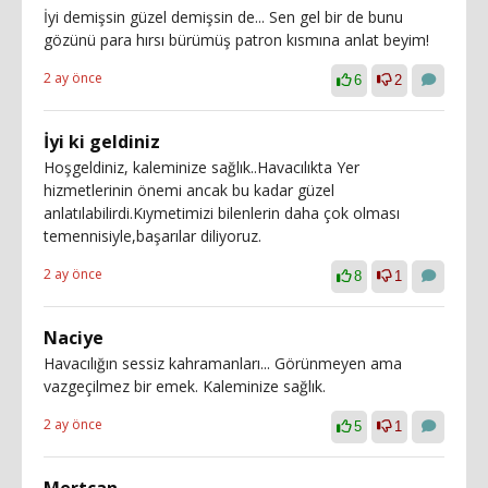
İyi demişsin güzel demişsin de... Sen gel bir de bunu
gözünü para hırsı bürümüş patron kısmına anlat beyim!
2 ay önce
6
2
İyi ki geldiniz
Hoşgeldiniz, kaleminize sağlık..Havacılıkta Yer
hizmetlerinin önemi ancak bu kadar güzel
anlatılabilirdi.Kıymetimizi bilenlerin daha çok olması
temennisiyle,başarılar diliyoruz.
2 ay önce
8
1
Naciye
Havacılığın sessiz kahramanları... Görünmeyen ama
vazgeçilmez bir emek. Kaleminize sağlık.
2 ay önce
5
1