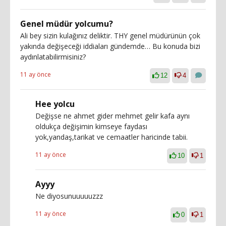
Genel müdür yolcumu?
Ali bey sizin kulağınız deliktir. THY genel müdürünün çok
yakında değişeceği iddiaları gündemde… Bu konuda bizi
aydınlatabilirmisiniz?
11 ay önce
12
4
Hee yolcu
Değişse ne ahmet gider mehmet gelir kafa aynı
oldukça değişimin kimseye faydası
yok,yandaş,tarikat ve cemaatler haricinde tabii.
11 ay önce
10
1
Ayyy
Ne diyosunuuuuuzzz
11 ay önce
0
1