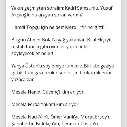
Yakın geçmişten soralım; Kadri Samsunlu, Yusuf
Akçaoğlu’nu arayan soran var mı?
Hamdi Topçu için ne demişlerdi, “fırıncı gitti”
Bugün Ahmet Bolat’a yağ yakanlar, Bilal Ekşi’yi
tesbih tanesi gibi övenler yarın neler
söyleyecekler neler!
Yahya Üstün’ü söylemiyorum bile. Birlikte geziye
gittiği tüm gazeteciler senin için biriktirdiklerini
yazacaklar.
Mesela Hamdi Güvenç’i kim anıyor,
Mesela Ferda Yakar’ı kim anıyor,
Mesela Naci Alın’ı, Ömer Vanlı’yı, Murat Ersoy’u,
Şahabettin Bolukçu’yu, Teoman Tosun’u,