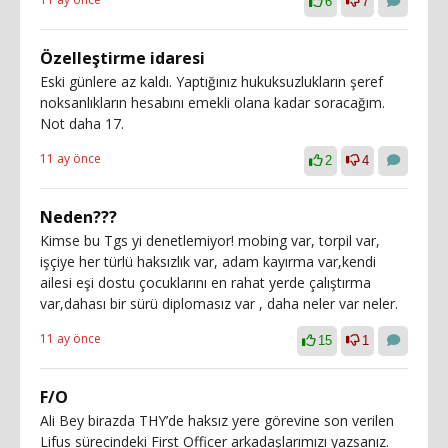
6
7
Özelleştirme idaresi
Eski günlere az kaldı. Yaptığınız hukuksuzlukların şeref
noksanlıkların hesabını emekli olana kadar soracağım.
Not daha 17.
11 ay önce
2
4
Neden???
Kimse bu Tgs yi denetlemiyor! mobing var, torpil var,
işçiye her türlü haksızlık var, adam kayırma var,kendi
ailesi eşi dostu çocuklarını en rahat yerde çalıştırma
var,dahası bir sürü diplomasız var , daha neler var neler.
11 ay önce
15
1
F/O
Ali Bey birazda THY’de haksız yere görevine son verilen
Lifus sürecindeki First Officer arkadaşlarımızı yazsanız.