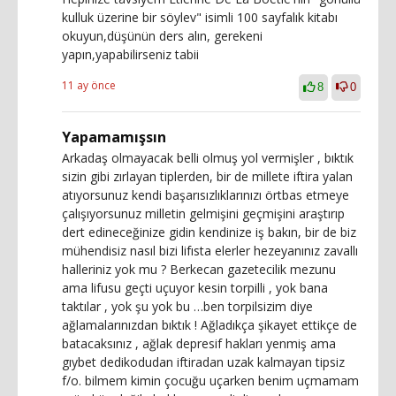
kulluk üzerine bir söylev" isimli 100 sayfalık kitabı
okuyun,düşünün ders alın, gerekeni
yapın,yapabilirseniz tabii
11 ay önce
8
0
Yapamamışsın
Arkadaş olmayacak belli olmuş yol vermişler , bıktık
sizin gibi zırlayan tiplerden, bir de millete iftira yalan
atıyorsunuz kendi başarısızlıklarınızı örtbas etmeye
çalışıyorsunuz milletin gelmişini geçmişini araştırıp
dert edineceğinize gidin kendinize iş bakın, bir de biz
mühendisiz nasıl bizi lifısta elerler hezeyanınız zavallı
halleriniz yok mu ? Berkecan gazetecilik mezunu
ama lifusu geçti uçuyor kesin torpilli , yok bana
taktılar , yok şu yok bu …ben torpilsizim diye
ağlamalarınızdan bıktık ! Ağladıkça şikayet ettikçe de
batacaksınız , ağlak depresif hakları yenmiş ama
gıybet dedikodudan iftiradan uzak kalmayan tipsiz
f/o. bilmem kimin çocuğu uçarken benim uçmamam