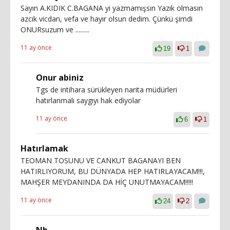
Sayın A.KIDIK C.BAGANA yi yazmamışsın Yazık olmasın
azcık vicdan, vefa ve hayır olsun dedim. Çünkü şimdi
ONURsuzum ve .........
11 ay önce
19
1
Onur abiniz
Tgs de intihara sürükleyen narita müdürleri
hatırlanmalı saygıyı hak ediyolar
11 ay önce
6
1
Hatırlamak
TEOMAN TOSUNU VE CANKUT BAGANAYI BEN
HATIRLIYORUM, BU DÜNYADA HEP HATIRLAYACAM!!!,
MAHŞER MEYDANINDA DA HİÇ UNUTMAYACAM!!!!!
11 ay önce
24
2