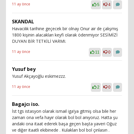
11 ay önce
5
4
SKANDAL
Havacılık tarihine geçecek bir olnay Onur air de çalışmış
1800 kişinin alacakları keyfi olarak ödenmiyor SESİMİZİ
DUYAN BİR TETKİLİ VARMI.
11 ay önce
11
0
Yusuf bey
Yusuf Akçayoğlu eskimezzz.
11 ay önce
2
0
Bagajcı iso.
İst tgs istasyon olarak ismail iga’ya gitmiş olsa bile her
zaman ona vefa hayır olarak bol bol anıyoruz. Hatta şu
andaki ona itaat ederek başa geçen başta yaveri Oğuz
ve diğer itaatli ekibinede . Kulakları bol bol çınlasın .