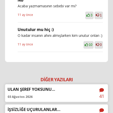
Nb
Acaba yazmamasının sebebi var mı?
11 ay önce
3
1
Unutulur mu hiç :)
O kadar insanın ahını almışlarken kim unutur onları :)
11 ay önce
10
0
DİĞER YAZILARI
ULAN ŞEREF YOKSUNU…
41
03 Ağustos 2026
İŞSİZLİĞE UÇURULANLAR…