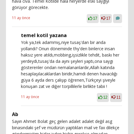
hava cıva. Temel Kotilde hala heryerde eski saygıyı
görüyor görecekte.
11 ay önce
17
17
temel kotil yazana
Yok ya,tek adammış,niye tusaş'dan bir anda
yollandı? Onun döneminde thy'den binlerce insan
haksız yere atıldı,mobbing,işsizlikle tehdit, baskı her
yerdeydi,tusaş'da da aynı şeyleri yaptı,ona saygı
gösterenler ondan nemalananlardır,Allah katında
hesaplaşılacaklardan biridir,hamdi denen havacılığı
güya 6 ayda ders çalışıp öğrenen,Türkçeyi şiveyle
konuşan zat ve diğer torpillilerle birlikte tabii !
11 ay önce
12
11
Ab
Sayın Ahmet Bolat geç gelen adalet adalet değil asg
binasındaki şef ve müdürün yaptıkları mail ve fax dilekçe
göndermiştim bizler işden hiçbir gerekçe olmadan