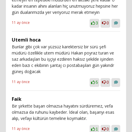
kadar insanın ahını alanları hiç unutmuyoruz hepsine her
gün dualarımızda yer veriyoruz merak etmeyin
11 ay önce
3
0
Utemli hoca
Bunlar gibi çok var yüzsüz karektersiz bir sürü şefi
müdürü özellikle utem müdürü Hakan poyraz turan ve
saz arkadaşları bu işçiyi ezdiiren haksız şekilde işinden
eden bazı c ekibinin şantaj cı postabaşıları gün yakındr
güneş doğacak
11 ay önce
5
0
Faik
Bir şirkette başarı olmazsa hayatını sürdüremez, vefa
olmazsa da ruhunu kaybeder. İdeal olan, başarıyı esas
alıp, vefayı kültürün temeline koymaktır.
11 ay önce
1
0