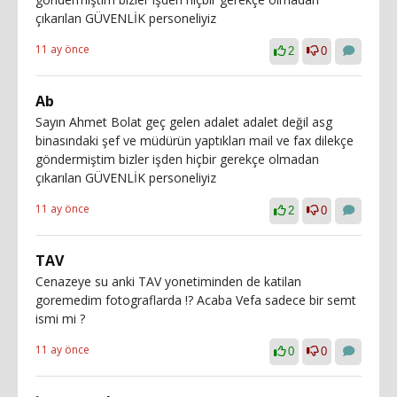
çıkarılan GÜVENLİK personeliyiz
11 ay önce
2
0
Ab
Sayın Ahmet Bolat geç gelen adalet adalet değil asg
binasındaki şef ve müdürün yaptıkları mail ve fax dilekçe
göndermiştim bizler işden hiçbir gerekçe olmadan
çıkarılan GÜVENLİK personeliyiz
11 ay önce
2
0
TAV
Cenazeye su anki TAV yonetiminden de katilan
goremedim fotograflarda !? Acaba Vefa sadece bir semt
ismi mi ?
11 ay önce
0
0