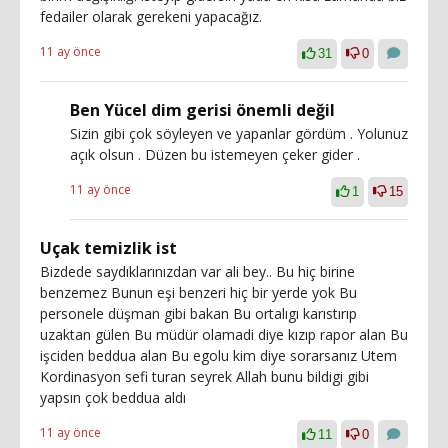
fedailer olarak gerekeni yapacağız.
11 ay önce
31
0
Ben Yücel dim gerisi önemli değil
Sizin gibi çok söyleyen ve yapanlar gördüm . Yolunuz
açık olsun . Düzen bu istemeyen çeker gider .
11 ay önce
1
15
Uçak temizlik ist
Bizdede saydıklarınızdan var ali bey.. Bu hiç birine
benzemez Bunun eşi benzeri hiç bir yerde yok Bu
personele düşman gibi bakan Bu ortalıgı karıstırıp
uzaktan gülen Bu müdür olamadi diye kızıp rapor alan Bu
işciden beddua alan Bu egolu kim diye sorarsanız Utem
Kordinasyon sefi turan seyrek Allah bunu bildigi gibi
yapsın çok beddua aldı
11 ay önce
11
0