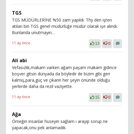
TGS
TGS MÜDÜRLERİNE %50 zam yapıldı. Thy den işten
atılan biri TGS genel müdürlüğe müdür olarak işe alındı.
Bunlarıda unutmayın…
11 ay önce
13
0
Ali abi
Vefasızlık,makam varken ağam paşam makam gidince
boşver gitsin dünyada da böyledir de bizim gibi geri
kalmış,para,güç ve çıkarın her şeyin önünde olduğu
yerlerde daha da rezil vaziyette.
11 ay önce
15
0
Ağa
Örneğin insanlar hüseyin sağlam ı arayıp sorup ne
yapacak,onu pek anlamadık.