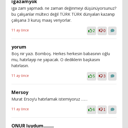
igazamyok
iga zam yapmadı. ne zaman değinmeyi düşünüyorsunuz?
bu çalışanlar mülteci değil TÜRK TÜRK dünyaları kazanıp
çalışana 3 kuruş maaş veriyorlar.
11 ay önce
2
0
yorum
Boş nir yazı. Bomboş. Herkes herkesin babasının oğlu
mu, hatırlayıp ne yapacak. O dediklerin başkasını
hatırlasın.
11 ay önce
5
3
Mersoy
Murat Ersoy’u hatırlamak istemiyoruz ……
11 ay önce
6
1
ONUR luydum.........