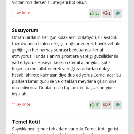
Vicdanımız derseniz ; ateşlerii bol olsun
11 ay önce
33
1
Susuyorum
Orhan Birdal ın her gün kulaklarını çınlatıyoruz.Havacılık
tazminatında binlerce kişiyi mağdur ederek büyük vebale
girdiği için her namaz sonrası bedduamızı ihmal
etmiyoruz. Funda Hanımı şirketlere yaptığı güzellikler ile
yad ediyoruz.Hüseyin keskin i Cemil acar gibi …şahsı
başımıza musallat ederek verdiği zararlardan dolayı
hesabı ahirete kalmasın diye dua ediyoruz.Cemal acar bu
pislikleri kimin gücü ile ve ortakları meydana çıksın diye
dua ediyoruz. Dualarımızın toplamı en baştakine gider
inşallah..
11 ay önce
10
3
Temel Kotil
Saydıklarının içinde tek adam var oda Temel Kotil gerisi