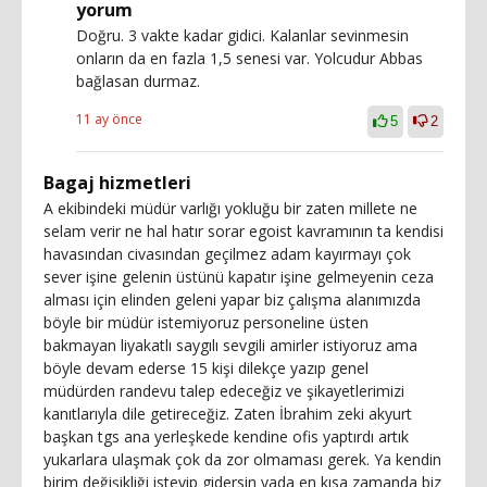
yorum
Doğru. 3 vakte kadar gidici. Kalanlar sevinmesin
onların da en fazla 1,5 senesi var. Yolcudur Abbas
bağlasan durmaz.
11 ay önce
5
2
Bagaj hizmetleri
A ekibindeki müdür varlığı yokluğu bir zaten millete ne
selam verir ne hal hatır sorar egoist kavramının ta kendisi
havasından civasından geçilmez adam kayırmayı çok
sever işine gelenin üstünü kapatır işine gelmeyenin ceza
alması için elinden geleni yapar biz çalışma alanımızda
böyle bir müdür istemiyoruz personeline üsten
bakmayan liyakatlı saygılı sevgili amirler istiyoruz ama
böyle devam ederse 15 kişi dilekçe yazıp genel
müdürden randevu talep edeceğiz ve şikayetlerimizi
kanıtlarıyla dile getireceğiz. Zaten İbrahim zeki akyurt
başkan tgs ana yerleşkede kendine ofis yaptırdı artık
yukarlara ulaşmak çok da zor olmaması gerek. Ya kendin
birim değişikliği isteyip gidersin yada en kısa zamanda biz