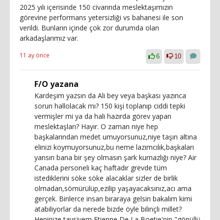
2025 yılı içerisinde 150 civarında meslektaşımızın
görevine performans yetersizliği vs bahanesi ile son
verildi. Bunların içinde çok zor durumda olan
arkadaşlarımız var.
11 ay önce
6
10
F/O yazana
Kardeşim yazsın da Ali bey veya başkası yazınca
sorun hallolacak mı? 150 kişi toplanıp ciddi tepki
vermişler mi ya da hali hazırda görev yapan
meslektaşları? Hayır. O zaman niye hep
başkalarından medet umuyorsunuz,niye taşın altına
elinizi koymuyorsunuz,bu neme lazımcılık,başkaları
yansın bana bir şey olmasın şark kurnazlığı niye? Air
Canada personeli kaç haftadır grevde tüm
istediklerini söke söke alacaklar sizler de birlik
olmadan,sömürülüp,ezilip yaşayacaksınız,acı ama
gerçek. Binlerce insan biraraya gelsin bakalım kimi
atabiliyorlar da nerede bizde öyle bilinçli millet?
Hepinize tavsiyem Etienne De La Boetie'nin "gönüllü