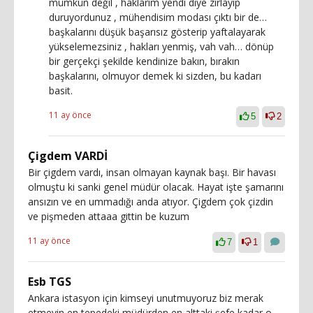
mümkün değil , haklarım yendi diye zırlayıp
duruyordunuz , mühendisim modası çıktı bir de…
başkalarını düşük başarısız gösterip yaftalayarak
yükselemezsiniz , hakları yenmiş, vah vah… dönüp
bir gerçekçi şekilde kendinize bakın, bırakın
başkalarını, olmuyor demek ki sizden, bu kadarı
basit.
11 ay önce
5
2
Çigdem VARDİ
Bir çigdem vardı, insan olmayan kaynak başı. Bir havası
olmuştu ki sanki genel müdür olacak. Hayat işte şamarını
ansızın ve en ummadığı anda atıyor. Çigdem çok çizdin
ve pişmeden attaaa gittin be kuzum
11 ay önce
7
1
Esb TGS
Ankara istasyon için kimseyi unutmuyoruz biz merak
etmeyin en tepedeki müdürden en alttaki şefe kadar o