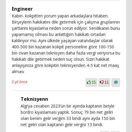
Engineer
Kabin- kokpitten yorum yapan arkadaşlara hitaben.
Birşeylerin hakikatını dile getirmek için çalışma gruplarının
şartlarını kıyaslama neden sorun edilyor. Sendikanın bunu
yapamamış olması bu anlattığım hakikati ortadan
kaldırıyor mu. Aynı ülkede yaşayan vatandaşlar olarak
400-500 bin kazanan kokpit personeline göre 100-150
bin civarı kazanan teknisyen daha fazla vergi veriyorsa bu
hakikatı dile getirmek neden suç olsun. Sizin hakikat
anlayışınıza göre kokpitin teknisyenden 4-5 kat net maaş
alması
2 yıl önce
15
11
Teknisyenn
Algı’ya cevaben 2023’ün bir ayında kaptanın biriyle
bordro kıyaslaması yaptık. Sonuç 79 bin net geliri
olan benim gelir vergim 33 bindi aynı ayda 150 bin
net geliri olan kaptanın gelir vergisi 13 bindi.