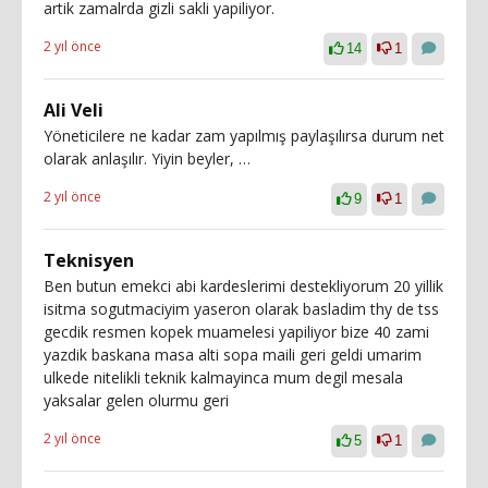
artik zamalrda gizli sakli yapiliyor.
2 yıl önce
14
1
Ali Veli
Yöneticilere ne kadar zam yapılmış paylaşılırsa durum net
olarak anlaşılır. Yiyin beyler, …
2 yıl önce
9
1
Teknisyen
Ben butun emekci abi kardeslerimi destekliyorum 20 yillik
isitma sogutmaciyim yaseron olarak basladim thy de tss
gecdik resmen kopek muamelesi yapiliyor bize 40 zami
yazdik baskana masa alti sopa maili geri geldi umarim
ulkede nitelikli teknik kalmayinca mum degil mesala
yaksalar gelen olurmu geri
2 yıl önce
5
1