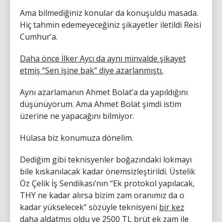
Ama bilmediğiniz konular da konuşuldu masada.
Hiç tahmin edemeyeceğiniz şikayetler iletildi Reisi
Cumhur’a.
Daha önce İlker Aycı da aynı minvalde şikayet
etmiş “Sen işine bak” diye azarlanmıştı.
Aynı azarlamanın Ahmet Bolat’a da yapıldığını
düşünüyorum. Ama Ahmet Bolat şimdi istim
üzerine ne yapacağını bilmiyor.
Hülasa biz konumuza dönelim.
Dediğim gibi teknisyenler boğazındaki lokmayı
bile kıskanılacak kadar önemsizleştirildi. Üstelik
Öz Çelik İş Sendikası’nın “Ek protokol yapılacak,
THY ne kadar alırsa bizim zam oranımız da o
kadar yükselecek” sözüyle teknisyeni
bir kez
daha aldatmış oldu ve 2500 TL brüt ek zam ile