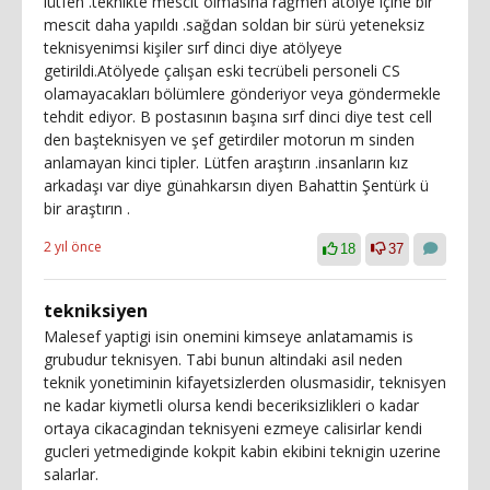
lütfen .teknikte mescit olmasına rağmen atölye içine bir
mescit daha yapıldı .sağdan soldan bir sürü yeteneksiz
teknisyenimsi kişiler sırf dinci diye atölyeye
getirildi.Atölyede çalışan eski tecrübeli personeli CS
olamayacakları bölümlere gönderiyor veya göndermekle
tehdit ediyor. B postasının başına sırf dinci diye test cell
den başteknisyen ve şef getirdiler motorun m sinden
anlamayan kinci tipler. Lütfen araştırın .insanların kız
arkadaşı var diye günahkarsın diyen Bahattin Şentürk ü
bir araştırın .
2 yıl önce
18
37
tekniksiyen
Malesef yaptigi isin onemini kimseye anlatamamis is
grubudur teknisyen. Tabi bunun altindaki asil neden
teknik yonetiminin kifayetsizlerden olusmasidir, teknisyen
ne kadar kiymetli olursa kendi beceriksizlikleri o kadar
ortaya cikacagindan teknisyeni ezmeye calisirlar kendi
gucleri yetmediginde kokpit kabin ekibini teknigin uzerine
salarlar.