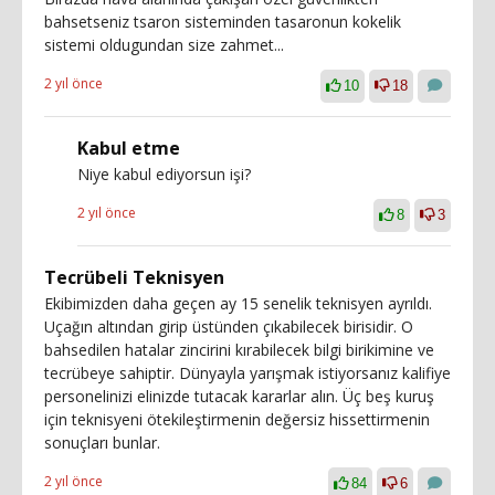
bahsetseniz tsaron sisteminden tasaronun kokelik
sistemi oldugundan size zahmet...
2 yıl önce
10
18
Kabul etme
Niye kabul ediyorsun işi?
2 yıl önce
8
3
Tecrübeli Teknisyen
Ekibimizden daha geçen ay 15 senelik teknisyen ayrıldı.
Uçağın altından girip üstünden çıkabilecek birisidir. O
bahsedilen hatalar zincirini kırabilecek bilgi birikimine ve
tecrübeye sahiptir. Dünyayla yarışmak istiyorsanız kalifiye
personelinizi elinizde tutacak kararlar alın. Üç beş kuruş
için teknisyeni ötekileştirmenin değersiz hissettirmenin
sonuçları bunlar.
2 yıl önce
84
6