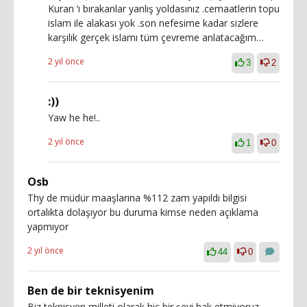
Kuran ‘ı bırakanlar yanlış yoldasınız .cemaatlerin topu
islam ile alakası yok .son nefesime kadar sizlere
karşılık gerçek islamı tüm çevreme anlatacağım…
2 yıl önce
3
2
:))
Yaw he he!..
2 yıl önce
1
0
Osb
Thy de müdür maaşlarına %112 zam yapıldı bilgisi
ortalıkta dolaşıyor bu duruma kimse neden açıklama
yapmıyor
2 yıl önce
44
0
Ben de bir teknisyenim
Biz teknisyen milleti olarak hiç bir şeyi hak etmiyoruz