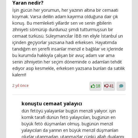
Yaran nedir?
İşin gücün her yorumun, her yazının altına bir cemaati
koymak. Varsa delilin adam kayırma olduğuna dair çık
konuş. Bu memleketi yıllardır sen ve senin gibilerin
zihniyeti sömürüp durdunuz şimdi tutturmuşsun bir
cemaat türküsü. Süleymancilar İBB nin eliyle İstanbul un
içinden geçiyorlar yazsana hadi erkeksen. Hayatımda
tanıdığım en şerefli insanlar menzil e bağlılar ve içlerinde
bu kurumda hakkıyla çalışan bir avuç adam var ama
senin zihniyetin her seçim döneminde o adamları tehdit
ediyor asıp kesmekle, erkeksen yazsana bunları da satılık
kalem!!
2 yıl önce
18
41
konuştu cemaat yalayıcı
dün fetöyü yalayanlar bugün menzili yalıyor. işin
komik tarafı dünün fetö yalayıcıları, bugünün en
büyük fetö düşmanları olmuş. bugünün menzil
yalayıcıları da yarının en büyük menzil düşmanları
olurlar utanmadan. utanmazlar çünkü allah dualarını