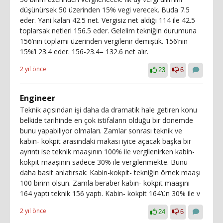
düşünürsek 50 üzerinden 15% vegi verecek. Buda 7.5
eder. Yani kalan 42.5 net. Vergisiz net aldığı 114 ile 42.5
toplarsak netleri 156.5 eder. Gelelim tekniğin durumuna
156’nın toplamı üzerinden vergilenir demiştik. 156’nın
15%’i 23.4 eder. 156-23.4= 132.6 net alır.
2 yıl önce
23
6
Engineer
Teknik açısından işi daha da dramatik hale getiren konu
belkide tarihinde en çok istifaların olduğu bir dönemde
bunu yapabiliyor olmaları. Zamlar sonrası teknik ve
kabin- kokpit arasındaki makası iyice açacak başka bir
ayrıntı ise teknik maaşının 100% ile vergilenirken kabin-
kokpit maaşının sadece 30% ile vergilenmekte. Bunu
daha basit anlatırsak: Kabin-kokpit- tekniğin örnek maaşı
100 birim olsun. Zamla beraber kabin- kokpit maaşını
164 yaptı teknik 156 yaptı. Kabin- kokpit 164’ün 30% ile v
2 yıl önce
24
6