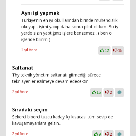
Aynı işi yapmak
Türkiye’nin en iyi okulllarından birinde mühendislik
okuyup , işimi yapıp daha sonra pilot oldum .Bu iş
yerde sizin yaptığınız işlere benzemez , ( ben o
işleride bilirim )
2 yıl önce
12
15
Saltanat
Thy teknik yönetim saltanatı gitmediği sürece
teknisyenler ezilmeye devam edecektir.
2 yıl önce
15
2
Sıradaki seçim
Şekerci biberci tuzcu kadayıfçı kısacası tüm sevip de
kavuşamayanlara gelsin...
2 yıl önce
9
2