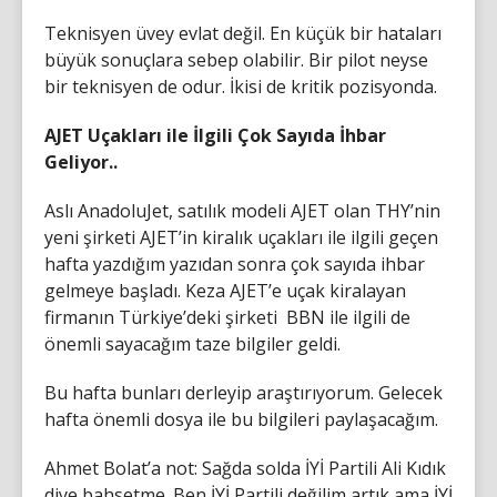
Teknisyen üvey evlat değil. En küçük bir hataları
büyük sonuçlara sebep olabilir. Bir pilot neyse
bir teknisyen de odur. İkisi de kritik pozisyonda.
AJET Uçakları ile İlgili Çok Sayıda İhbar
Geliyor..
Aslı AnadoluJet, satılık modeli AJET olan THY’nin
yeni şirketi AJET’in kiralık uçakları ile ilgili geçen
hafta yazdığım yazıdan sonra çok sayıda ihbar
gelmeye başladı. Keza AJET’e uçak kiralayan
firmanın Türkiye’deki şirketi BBN ile ilgili de
önemli sayacağım taze bilgiler geldi.
Bu hafta bunları derleyip araştırıyorum. Gelecek
hafta önemli dosya ile bu bilgileri paylaşacağım.
Ahmet Bolat’a not: Sağda solda İYİ Partili Ali Kıdık
diye bahsetme.
Ben İYİ Partili değilim artık ama İYİ