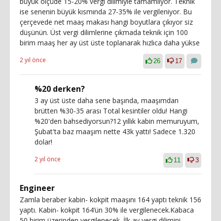
büyük ölçüde 15-20% vergi dilimiyle tamamlıyor. Teknik
ise senenin büyük kısmında 27-35% ile vergileniyor. Bu
çerçevede net maaş makası hangi boyutlara çıkıyor siz
düşünün. Üst vergi dilimlerine çıkmada teknik için 100
birim maaş her ay üst üste toplanarak hızlıca daha yükse
2 yıl önce
26
17
%20 derken?
3 ay üst üste daha sene başında, maaşımdan
brütten %30-35 arası Total kesintiler oldu! Hangi
%20'den bahsediyorsun?12 yıllık kabin memuruyum,
Şubat'ta baz maaşım nette 43k yattı! Sadece 1.320
dolar!
2 yıl önce
11
3
Engineer
Zamla beraber kabin- kokpit maaşını 164 yaptı teknik 156
yaptı. Kabin- kokpit 164’ün 30% ile vergilenecek.Kabaca
50 birim üzerinden vergilenecek. İlk ay vergi dilimini