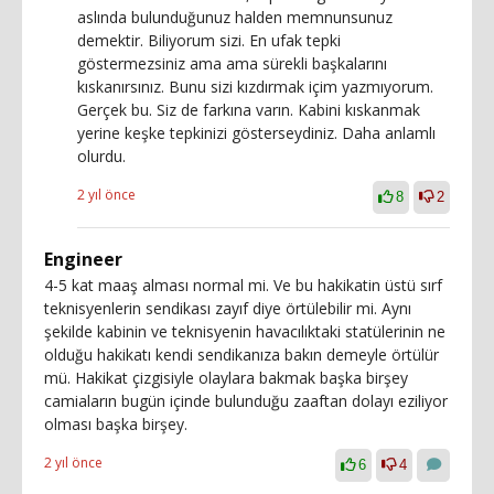
aslında bulunduğunuz halden memnunsunuz
demektir. Biliyorum sizi. En ufak tepki
göstermezsiniz ama ama sürekli başkalarını
kıskanırsınız. Bunu sizi kızdırmak içim yazmıyorum.
Gerçek bu. Siz de farkına varın. Kabini kıskanmak
yerine keşke tepkinizi gösterseydiniz. Daha anlamlı
olurdu.
2 yıl önce
8
2
Engineer
4-5 kat maaş alması normal mi. Ve bu hakikatin üstü sırf
teknisyenlerin sendikası zayıf diye örtülebilir mi. Aynı
şekilde kabinin ve teknisyenin havacılıktaki statülerinin ne
olduğu hakikatı kendi sendikanıza bakın demeyle örtülür
mü. Hakikat çizgisiyle olaylara bakmak başka birşey
camiaların bugün içinde bulunduğu zaaftan dolayı eziliyor
olması başka birşey.
2 yıl önce
6
4