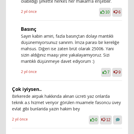
olabildiği şirkette herkes her makam’a erişebilir.
2 yıl önce
10
6
Basınç
Sayın kabin amiri, fazla basınçtan dolayı mantıklı
düşünemiyorsunuz sanırım. İmza parası bir kereliğe
mahsus. Diğeri ise zaten brüt olarak 2500₺. Yani
sizin aldığınız maaşı yine yakalayamıyoruz. Sizi
mantıklı düşünmeye davet ediyorum :)
2 yıl önce
7
9
Çok iyiysen..
Birkerede airpak hakkında alınan ücreti yaz onlarda
teknik a.s hizmet veriyor görülen muamele fasoncu üvey
evlat gibi bunlarida yazin hakim bey
2 yıl önce
0
12