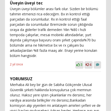
Üveyin üveyi tec
Üveyin üveyi bölümler arası fark olur. Sizden bir bölümü
tahmin etmenizi rica edeceğim. Bx in kontrol ettiği
parçadan da sorumludur. Rx in kontrol ettiği faal
parçadan da sorumludur Bremzede sorun çıktığında
oraya da giderler trafik demeden Yılın %80 i hızlı
tempoda çalışırlar, mesai mobinki altındadırlar, yurt
dışında çalışmaya başvuru oranı şirket çapında%70 bu
bölümde ama ne hikmetse bx ve rx çalışanı bu
arkadaşlardan %8 fazla maaş alır. Enayi yerine konulan
bölüm hangisidir.
2 yıl önce
3
4
YORUMSUZ
Merhaba Ali bey bir gün de Sabiha Gökçende Ulusal
Güvenlik şirketi hakkında konuşulursa çok memnun
oluruz. Haksız yere işten çıkarılanlar mı dersiniz, her
vardiya arasında birlikçiler mi dersiniz,Bankadan
komisyon alıp yiyenleri mi anlatayım amirleri şefleri ve de
yiyici başları muhasebeci Adnan beyler. Herkese ayrı ayrı