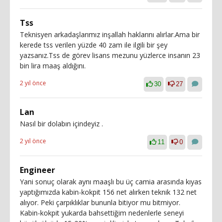
Tss
Teknisyen arkadaşlarımız inşallah haklarını alırlar.Ama bir
kerede tss verilen yüzde 40 zam ile ilgili bir şey
yazsanız.Tss de görev lisans mezunu yüzlerce insanın 23
bin lira maaş aldığını.
2 yıl önce
30
27
Lan
Nasıl bir dolabın içindeyiz .
2 yıl önce
11
0
Engineer
Yani sonuç olarak aynı maaşlı bu üç camia arasında kıyas
yaptığımızda kabin-kokpit 156 net alırken teknik 132 net
alıyor. Peki çarpıklıklar bununla bitiyor mu bitmiyor.
Kabin-kokpit yukarda bahsettiğim nedenlerle seneyi