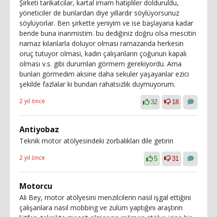
Şirketi tarikatcilar, kartal imam hatipliler dolduruldu,
yöneticiler de bunlardan diye yıllardır söylüyorsunuz
söylüyorlar. Ben şirkette yeniyim ve ise başlayana kadar
bende buna inanmistim. bu dediğiniz doğru olsa mescitin
namaz kılanlarla doluyor olmasi ramazanda herkesin
oruç tutuyor olmasi, kadın çalışanların çoğunun kapalı
olması v.s. gibi durumları görmem gerekiyordu. Ama
bunları görmedim aksine daha sekuler yaşayanlar ezici
şekilde fazlalar ki bundan rahatsızlık duymuyorum.
2 yıl önce
32
18
Antiyobaz
Teknik motor atölyesindeki zorbalıkları dile getirin
2 yıl önce
5
31
Motorcu
Ali Bey, motor atölyesini menzilcilerin nasıl işgal ettiğini
çalışanlara nasıl mobbing ve zulüm yaptığını araştırın