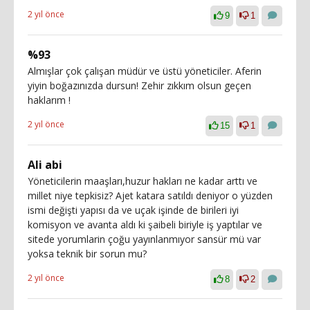
2 yıl önce
9
1
%93
Almışlar çok çalışan müdür ve üstü yöneticiler. Aferin
yiyin boğazınızda dursun! Zehir zıkkım olsun geçen
haklarım !
2 yıl önce
15
1
Ali abi
Yöneticilerin maaşları,huzur hakları ne kadar arttı ve
millet niye tepkisiz? Ajet katara satıldı deniyor o yüzden
ismi değişti yapısı da ve uçak işinde de birileri iyi
komisyon ve avanta aldı ki şaibeli biriyle iş yaptılar ve
sitede yorumlarin çoğu yayınlanmıyor sansür mü var
yoksa teknik bir sorun mu?
2 yıl önce
8
2