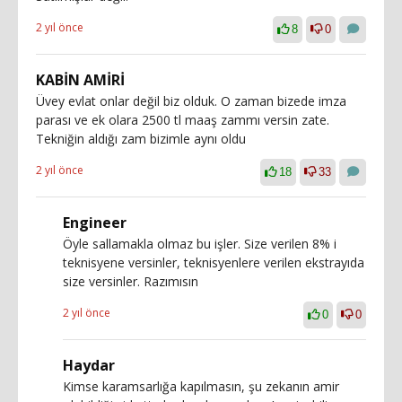
2 yıl önce
8
0
KABİN AMİRİ
Üvey evlat onlar değil biz olduk. O zaman bizede imza
parası ve ek olara 2500 tl maaş zammı versin zate.
Tekniğin aldığı zam bizimle aynı oldu
2 yıl önce
18
33
Engineer
Öyle sallamakla olmaz bu işler. Size verilen 8% i
teknisyene versinler, teknisyenlere verilen ekstrayıda
size versinler. Razımısın
2 yıl önce
0
0
Haydar
Kimse karamsarlığa kapılmasın, şu zekanın amir