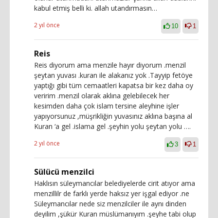
kabul etmiş belli ki. allah utandırmasın…
2 yıl önce
10
1
Reis
Reis diyorum ama menzile hayır diyorum .menzil
şeytan yuvası .kuran ile alakanız yok .Tayyip fetöye
yaptığı gibi tüm cemaatleri kapatsa bir kez daha oy
veririm .menzil olarak aklına gelebilecek her
kesimden daha çok islam tersine aleyhine işler
yapıyorsunuz ,müşrikliğin yuvasınız aklına başına al
Kuran ‘a gel .islama gel .şeyhin yolu şeytan yolu ….
2 yıl önce
3
1
Sülücü menzilci
Haklısın süleymancılar belediyelerde cirit atıyor ama
menzillilr de farklı yerde haksız yer işgal ediyor .ne
Süleymancılar nede siz menzilciler ile aynı dinden
deyilim ,şükür Kuran müslümanıyım .şeyhe tabi olup