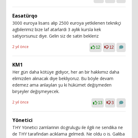
Easatürqo
3000 euroya lisans alip 2500 euroya yetkilenen teknikçi
agbilerimiz bize laf atarlardi 3 aylik kursla kek
satiyorsunuz diye. Gelin siz de satin bekleriz
2 yıl önce
12
12
KM1
Her gün daha kötüye gidiyor, her an bir hakkımız daha
elimizden alınacak diye bekliyoruz. Bu böyle devam
edemez ama anlaşılan şu ki hükümet değişmeden
birşeyler değişmeyecek.
2 yıl önce
13
3
Yönetici
THY Yönetici zamlarinin dogrulugu ile ilgili ne sendika ne
de THY tarafindan aciklama gelmedi. Ne oldu o is. Galiba