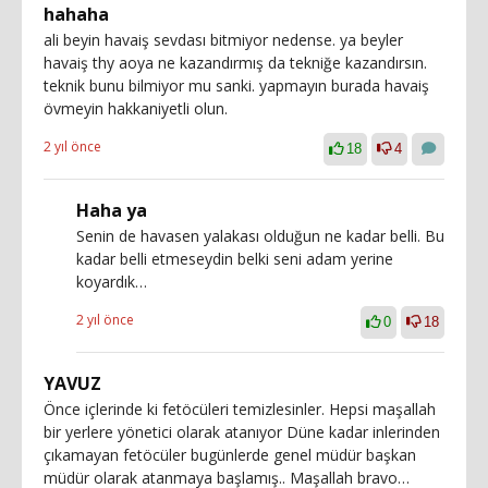
hahaha
ali beyin havaiş sevdası bitmiyor nedense. ya beyler
havaiş thy aoya ne kazandırmış da tekniğe kazandırsın.
teknik bunu bilmiyor mu sanki. yapmayın burada havaiş
övmeyin hakkaniyetli olun.
2 yıl önce
18
4
Haha ya
Senin de havasen yalakası olduğun ne kadar belli. Bu
kadar belli etmeseydin belki seni adam yerine
koyardık…
2 yıl önce
0
18
YAVUZ
Önce içlerinde ki fetöcüleri temizlesinler. Hepsi maşallah
bir yerlere yönetici olarak atanıyor Düne kadar inlerinden
çıkamayan fetöcüler bugünlerde genel müdür başkan
müdür olarak atanmaya başlamış.. Maşallah bravo…