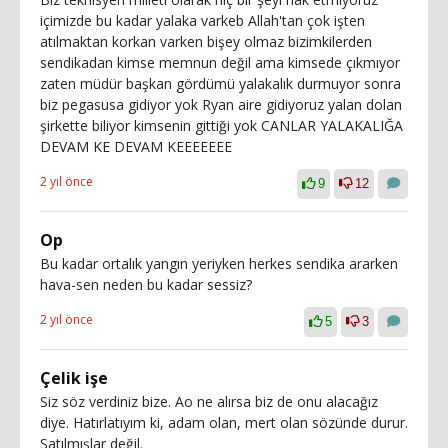
içimizde bu kadar yalaka varkeb Allah'tan çok işten
atılmaktan korkan varken bişey olmaz bizimkilerden
sendikadan kimse memnun değil ama kimsede çıkmıyor
zaten müdür başkan gördümü yalakalık durmuyor sonra
biz pegasusa gidiyor yok Ryan aire gidiyoruz yalan dolan
şirkette biliyor kimsenin gittiği yok CANLAR YALAKALIĞA
DEVAM KE DEVAM KEEEEEEE
2 yıl önce
9
12
Op
Bu kadar ortalık yangın yeriyken herkes sendika ararken
hava-sen neden bu kadar sessiz?
2 yıl önce
5
3
Çelik işe
Siz söz verdiniz bize. Ao ne alırsa biz de onu alacağız
diye. Hatırlatıyım ki, adam olan, mert olan sözünde durur.
Satılmışlar değil.