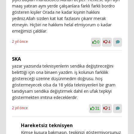
maaş yatıran aynı yerde çalışanlara farklı farklı bordro
gösteren kişiler Orada ne kadar kişinin hakkını
yediniz.Allah sizden kat kat fazlasını çıkarır merak
etmeyin. Hiçbiri ne hakkımı helal etmiyorum o kadar
emeğimizi çaldılar.
2 yıl önce
0
4
SKA
yazar yazısında teknisyenlerin sendika değiştireceğini
belirttiği için ona binaen yazdım. iş kolunun farklılık
göstereceği üzerine düşünmedim doğrusu. hoş
göstermeyecek olsa da 18 yılda teknisyenleri bir gram
tanıdıysam sendika değiştirmek dahil en ufak tepkiyi
göstermekten imtina edeceklerdir.
2 yıl önce
31
1
Hareketsiz teknisyen
Kimse kusura bakmasın, tepkinizi göstermiyorsunuz