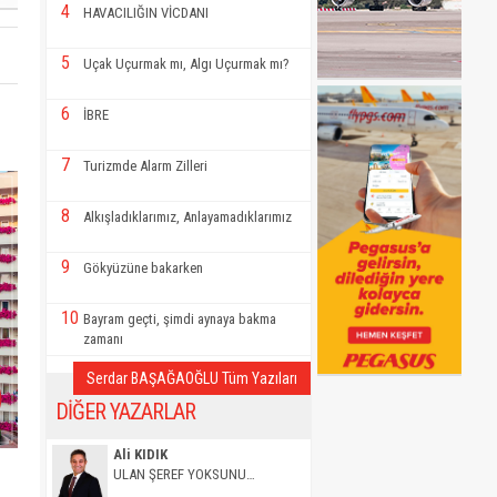
4
HAVACILIĞIN VİCDANI
5
Uçak Uçurmak mı, Algı Uçurmak mı?
6
İBRE
7
Turizmde Alarm Zilleri
8
Alkışladıklarımız, Anlayamadıklarımız
9
Gökyüzüne bakarken
10
Bayram geçti, şimdi aynaya bakma
zamanı
Serdar BAŞAĞAOĞLU Tüm Yazıları
DİĞER YAZARLAR
Ali KIDIK
ULAN ŞEREF YOKSUNU…