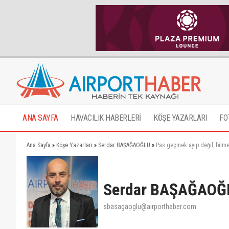
ANA SAYFA
HAVACILIK HABERLERİ
KÖŞE YAZARLARI
FO
Ana Sayfa
»
Köşe Yazarları
»
Serdar BAŞAĞAOĞLU
»
Pas geçmek ayıp değil, bilm
Serdar BAŞAĞAOĞ
sbasagaoglu@airporthaber.com