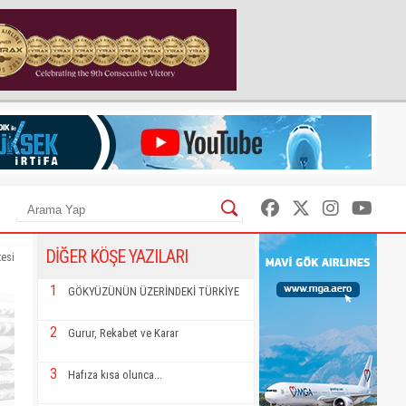
DİĞER KÖŞE YAZILARI
tesi
1
GÖKYÜZÜNÜN ÜZERİNDEKİ TÜRKİYE
2
Gurur, Rekabet ve Karar
3
Hafıza kısa olunca...