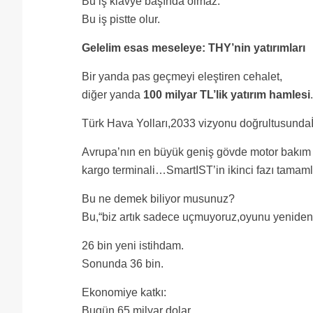
Bu iş klavye başında olmaz.
Bu iş pistte olur.
Gelelim esas meseleye: THY’nin yatırımları
Bir yanda pas geçmeyi eleştiren cehalet,
diğer yanda
100 milyar TL’lik yatırım hamlesi
.
Türk Hava Yolları,2033 vizyonu doğrultusundaİs
Avrupa’nın en büyük geniş gövde motor bakım 
kargo terminali…SmartIST’in ikinci fazı tamam
Bu ne demek biliyor musunuz?
Bu,“biz artık sadece uçmuyoruz,oyunu yeniden 
26 bin yeni istihdam.
Sonunda 36 bin.
Ekonomiye katkı:
Bugün 65 milyar dolar.