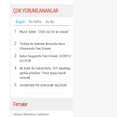
ÇOK YORUMLANANLAR
Bugün
Bu Hafta
Bu Ay
1
Murat Şeker: "2026 zor bir yıl olacak"
2
Türkiye ile Vietnam Arasında Hava
Ulaşımında Yeni Dönem
3
Kabin Bagajında Yeni Dönem: ÜCRETLİ
OLUYOR
4
Ali Kıdık İle Yükse İrtifa; THY emekliye
ayrılan pilotlara 7 brüt maaş teşvik
verecek
5
SHGM'DEN PİS KOKULAR GELİYOR!
Firmalar
»
Adnan Menderes Haberleri