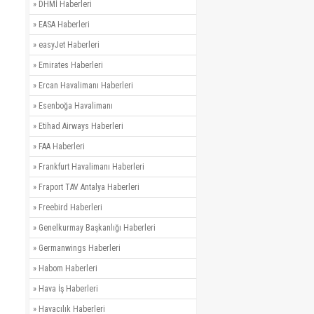
»
DHMİ Haberleri
»
EASA Haberleri
»
easyJet Haberleri
»
Emirates Haberleri
»
Ercan Havalimanı Haberleri
»
Esenboğa Havalimanı
»
Etihad Airways Haberleri
»
FAA Haberleri
»
Frankfurt Havalimanı Haberleri
»
Fraport TAV Antalya Haberleri
»
Freebird Haberleri
»
Genelkurmay Başkanlığı Haberleri
»
Germanwings Haberleri
»
Habom Haberleri
»
Hava İş Haberleri
»
Havacılık Haberleri