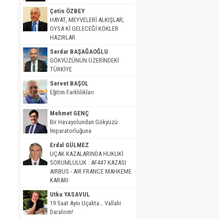
Çetin ÖZBEY
HAYAT, MEYVELERİ ALKIŞLAR;
OYSA Kİ GELECEĞİ KÖKLER
HAZIRLAR
Serdar BAŞAĞAOĞLU
GÖKYÜZÜNÜN ÜZERİNDEKİ
TÜRKİYE
Servet BAŞOL
Eğitim Farklılıkları
Mehmet GENÇ
Bir Havayolundan Gökyüzü
İmparatorluğuna
Erdal GÜLMEZ
UÇAK KAZALARINDA HUKUKİ
SORUMLULUK : AF447 KAZASI
AIRBUS - AIR FRANCE MAHKEME
KARARI
Utku YASAVUL
19 Saat Aynı Uçakta… Vallahi
Daralırım!