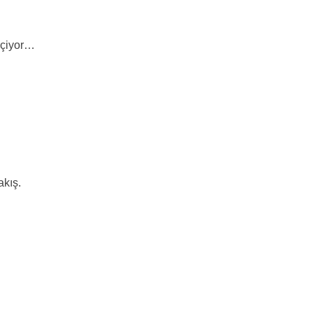
seçiyor…
akış.