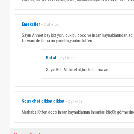
Emekçiler
~ 2 yıl önce
Sayın Ahmet bey biz yorulduk bu doco ve insan kaynaklarından,adı 
forward ile firma mı yönetilir,yardım lütfen
Bol at
~ 2 yıl önce
Sayın BOL AT bir el at,bol bol atma ama.
Sous chef dikkat dikkat
~ 2 yıl önce
Merhaba,lütfen doco insan kaynaklarının insanları küçük görmesin