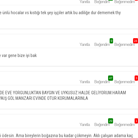
Yanıtla
Beğendim
Beğenmedim
nlü hocalar vs kıstığı tek şey işçiler artık bu adiliğe dur dememek thy
9
24
Yanıtla
Beğendim
Beğenmedim
 var gene bize iyi bak
47
3
Yanıtla
Beğendim
Beğenmedim
ENDE EVE YORGUNLUKTAN BAYGIN VE UYKUSUZ HALDE GELİYORUM.HARAM
AVAİŞ GÖL MANZARI EVİNDE OTUR KORUMALARINLA
29
1
Yanıtla
Beğendim
Beğenmedim
vergi ödesin. Ama bireylerin boğazına bu kadar çökmeyin. Aklı çalışan adama kaç