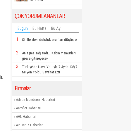
ÇOK YORUMLANANLAR
Bugün
Bu Hafta
Bu Ay
1
Otellerdeki doluluk oranları düşüşte!
2
Anlaşma sağlandı... Kabin memurları
greve gitmeyecek
3
Türkiye’de Hava Yoluyla 7 Ayda 138,7
Milyon Yolcu Seyahat Etti
ı.
Firmalar
»
Adnan Menderes Haberleri
»
Aeroflot Haberleri
»
AHL Haberleri
»
Air Berlin Haberleri