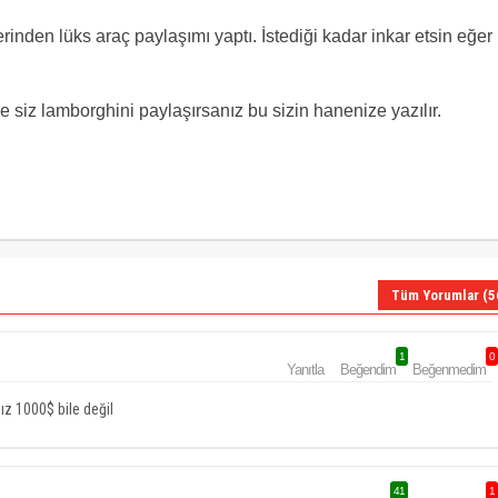
nden lüks araç paylaşımı yaptı. İstediği kadar inkar etsin eğer
e siz lamborghini paylaşırsanız bu sizin hanenize yazılır.
Tüm Yorumlar (5
1
0
Yanıtla
Beğendim
Beğenmedim
z 1000$ bile değil
41
1