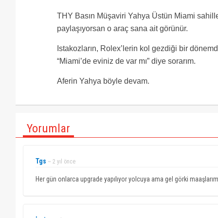
THY Basın Müşaviri Yahya Üstün Miami sahilleri
paylaşıyorsan o araç sana ait görünür.
Istakozların, Rolex’lerin kol gezdiği bir dönemd
“Miami’de eviniz de var mı” diye sorarım.
Aferin Yahya böyle devam.
Yorumlar
Tgs
~ 2 yıl önce
Her gün onlarca upgrade yapılıyor yolcuya ama gel görki maaşlarımı