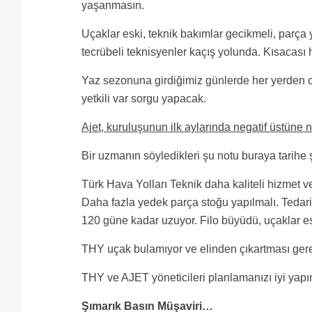
yaşanmasın.
Uçaklar eski, teknik bakımlar gecikmeli, parça y
tecrübeli teknisyenler kaçış yolunda. Kısacası
Yaz sezonuna girdiğimiz günlerde her yerden o
yetkili var sorgu yapacak.
Ajet, kuruluşunun ilk aylarında negatif üstüne n
Bir uzmanın söyledikleri şu notu buraya tarih
Türk Hava Yolları Teknik daha kaliteli hizmet v
Daha fazla yedek parça stoğu yapılmalı. Tedari
120 güne kadar uzuyor. Filo büyüdü, uçaklar esk
THY uçak bulamıyor ve elinden çıkartması gere
THY ve AJET yöneticileri planlamanızı iyi yap
Şımarık Basın Müşaviri…