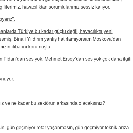
ililerimiz, havacılıktan sorumlularımız sessiz kalıyor.
oyarız”.
anlarda Türkiye bu kadar güçlü değil, havacılıkta yeni
esmiş, Binali Yıldırım yanlış hatırlamıyorsam Moskova’dan
mizin itibarını korumuştu.
n Fidan’dan ses yok, Mehmet Ersoy’dan ses yok çok daha ilgili
ynuyor.
z ve ne kadar bu sektörün arkasında olacaksınız?
in, gün geçmiyor rötar yaşanmasın, gün geçmiyor teknik arıza