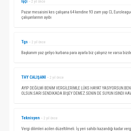
İşçi
~ 2 yıl önce
Pazar mesaisini kes çalışana 64 kendine 93 zam yap CL Euroleague ü
çalışanlarının ayıbı
Tgs
~ 2 yıl önce
Başkanım yaz geliyo kurbana para ayarla biz çalışırız ne varsa bizde
THY CALIŞANI
~ 2 yıl önce
AYIP DEĞİLMİ BENİM VERGİLERİMLE LÜKS HAYAT YASIYORSUN.B
OLSUN.SARI SENDİKADA BİŞEY DEMEZ.SENİN DE SUYUN ISINDI H
Teknisyen
~ 2 yıl önce
Vergi dilimleri acilen düzeltilmeli. İş yeri sahibi kazandığı kadar 