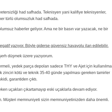
etersizliği had safhada. Teknisyen yani kalifiye teknisyenler,
 her türlü olumsuzluk had safhada.
lumsuz haberler geliyor. Ama ne bir basın var yazacak, ne bir
egatif yazıyor. Böyle giderse güvensiz havayolu ilan edilebilir.
e şerh düşmek üzere yazıyorum.
ermeli, yedek parça depoları sadece THY ve Ajet için kullanılmal
k zinciri kötü ve teknik 35-40 günde yapılması gereken tamirler
idi, garantiden çıktı.
ken uçakları çıkartamayıp eski uçaklarla devam ediyor.
ın. Müşteri memnuniyeti sizin memnuniyetinizden daha önemli.