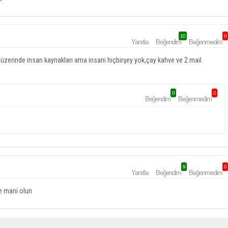
10
0
Yanıtla
Beğendim
Beğenmedim
üzerinde insan kaynakları ama insani hiçbirşey yok,çay kahve ve 2 mail
0
0
Beğendim
Beğenmedim
9
0
Yanıtla
Beğendim
Beğenmedim
e mani olun