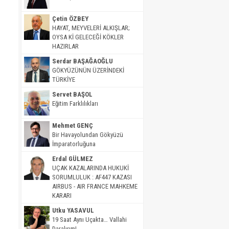
Çetin ÖZBEY
HAYAT, MEYVELERİ ALKIŞLAR;
OYSA Kİ GELECEĞİ KÖKLER
HAZIRLAR
Serdar BAŞAĞAOĞLU
GÖKYÜZÜNÜN ÜZERİNDEKİ
TÜRKİYE
Servet BAŞOL
Eğitim Farklılıkları
Mehmet GENÇ
Bir Havayolundan Gökyüzü
İmparatorluğuna
Erdal GÜLMEZ
UÇAK KAZALARINDA HUKUKİ
SORUMLULUK : AF447 KAZASI
AIRBUS - AIR FRANCE MAHKEME
KARARI
Utku YASAVUL
19 Saat Aynı Uçakta… Vallahi
Daralırım!