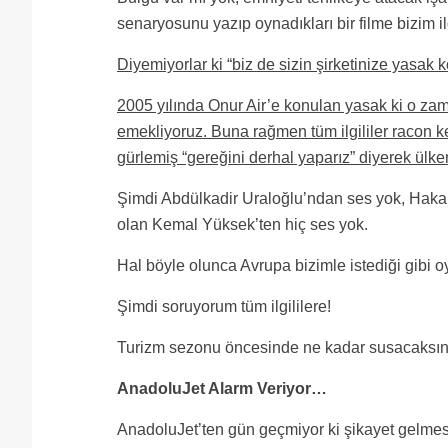
senaryosunu yazıp oynadıkları bir filme bizim ilg
Diyemiyorlar ki “biz de sizin şirketinize yasak k
2005 yılında Onur Air’e konulan yasak ki o zam
emekliyoruz. Buna rağmen tüm ilgililer racon k
gürlemiş “gereğini derhal yaparız” diyerek ülke
Şimdi Abdülkadir Uraloğlu’ndan ses yok, Haka
olan Kemal Yüksek’ten hiç ses yok.
Hal böyle olunca Avrupa bizimle istediği gibi o
Şimdi soruyorum tüm ilgililere!
Turizm sezonu öncesinde ne kadar susacaksını
AnadoluJet Alarm Veriyor…
AnadoluJet’ten gün geçmiyor ki şikayet gelmes