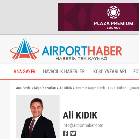
ANA SAYFA
HAVACILIK HABERLERİ
KÖŞE YAZARLARI
FO
Ana Sayfa
»
Köşe Yazarları
»
Ali KIDIK
»
Kıyamet Kopmalıydı… Lüks Tutkunu Şımarı
Ali KIDIK
info@airporthaber.com