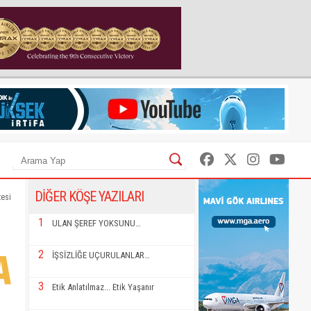
DİĞER KÖŞE YAZILARI
tesi
1
ULAN ŞEREF YOKSUNU…
2
İŞSİZLİĞE UÇURULANLAR…
3
Etik Anlatılmaz... Etik Yaşanır