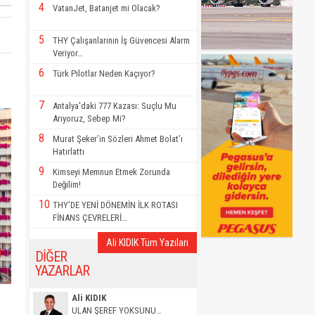
4
VatanJet, Batanjet mi Olacak?
5
THY Çalışanlarının İş Güvencesi Alarm
Veriyor…
6
Türk Pilotlar Neden Kaçıyor?
7
Antalya'daki 777 Kazası: Suçlu Mu
Arıyoruz, Sebep Mi?
8
Murat Şeker’in Sözleri Ahmet Bolat’ı
Hatırlattı
9
Kimseyi Memnun Etmek Zorunda
Değilim!
10
THY’DE YENİ DÖNEMİN İLK ROTASI
FİNANS ÇEVRELERİ…
Ali KIDIK Tüm Yazıları
DİĞER
YAZARLAR
Ali KIDIK
ULAN ŞEREF YOKSUNU…