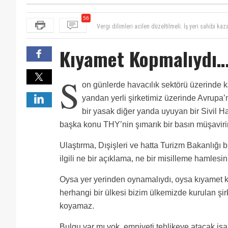
Vergi dilimleri acilen düzeltilmeli. İş yeri sahibi k
56
adama kaç git diyorsunuz ağır vergilerinizle.
Bu devreden sigorta matrahları bizi şimdiden brütün
verseniz her ay sınırı aşmadan düzgünce geçinip gidec
Ajet Anadolujet adının ne olduğu önemli değil.Yolcu p
limandan çekerek buna mahkum ediyorsa liman yöneti
Lütfen doco çalışanlarına yardım edin bizi pestilimi
Kıyamet Kopmalıydı…
yolcu Saw terminalde neye para harcıyacakta liman i
saatlik para alıyor,120 saat uçmaya mı yanalım,aldı
Sayın Ahmet bey biz yorulduk bu doco ve insan kayna
forward ile firma mı yönetilir,yardım lütfen
Merhaba,lütfen doco insan kaynaklarının insanları 
Her gün onlarca upgrade yapılıyor yolcuya ama gel 
S
Pazar mesaisini kes çalışana 64 kendine 93 zam yap 
on günlerde havacılık sektörü üzerinde ka
çalışanlarının ayıbı
Başkanım yaz geliyo kurbana para ayarla biz çalışırı
yandan yerli şirketimiz üzerinde Avrupa’
AYIP DEĞİLMİ BENİM VERGİLERİMLE LÜKS HAYAT 
OLSUN.SARI SENDİKADA BİŞEY DEMEZ.SENİN DE SU
bir yasak diğer yanda uyuyan bir Sivil H
başka konu THY’nin şımarık bir basın müşaviri
Ulaştırma, Dışişleri ve hatta Turizm Bakanlığı 
ilgili ne bir açıklama, ne bir misilleme hamlesi
Oysa yer yerinden oynamalıydı, oysa kıyamet k
herhangi bir ülkesi bizim ülkemizde kurulan şi
koyamaz.
Bulgu var mı yok, emniyeti tehlikeye atacak işare