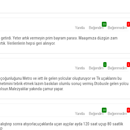
33
2
Yanıtla
Beğendim
Beğenmedim
a getirdi. Yeter artık vermeyin prim bayram parası. Maaşımıza düzgün zam
k. Verilenlerin hepsi geri alınıyor.
1
1
Yanıtla
Beğendim
Beğenmedim
çoğunluğunu Metro ve iett ile gelen yolcular oluşturuyor ve Tk uçaklarını bu
etimini tebrik etmek lazım baskıları olumlu sonuç vermiş.Otobusle gelen yolcu
lsun.Malezyalılar yakında çamur yapar.
16
0
Yanıtla
Beğendim
Beğenmedim
alıştırıp sonra atıyorlar,uçaklarda uçan aşçılar ayda 120 saat uçup 80 saatlik
LP