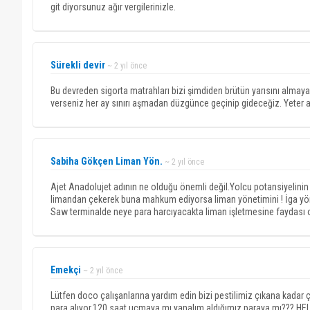
git diyorsunuz ağır vergilerinizle.
Sürekli devir
~ 2 yıl önce
Bu devreden sigorta matrahları bizi şimdiden brütün yarısını almay
verseniz her ay sınırı aşmadan düzgünce geçinip gideceğiz. Yeter artı
Sabiha Gökçen Liman Yön.
~ 2 yıl önce
Ajet Anadolujet adının ne olduğu önemli değil.Yolcu potansiyelinin 
limandan çekerek buna mahkum ediyorsa liman yönetimini ! İga yön
Saw terminalde neye para harcıyacakta liman işletmesine faydası o
Emekçi
~ 2 yıl önce
Lütfen doco çalışanlarına yardım edin bizi pestilimiz çıkana kadar ç
para alıyor,120 saat uçmaya mı yanalım,aldığımız paraya mı??? HE