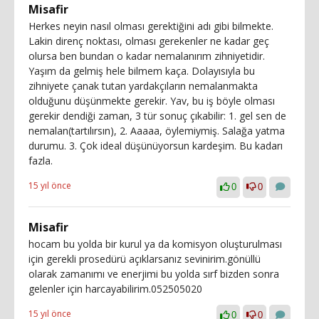
Misafir
Herkes neyin nasıl olması gerektiğini adı gibi bilmekte.
Lakin direnç noktası, olması gerekenler ne kadar geç
olursa ben bundan o kadar nemalanırım zihniyetidir.
Yaşım da gelmiş hele bilmem kaça. Dolayısıyla bu
zihniyete çanak tutan yardakçıların nemalanmakta
olduğunu düşünmekte gerekir. Yav, bu iş böyle olması
gerekir dendiği zaman, 3 tür sonuç çıkabilir: 1. gel sen de
nemalan(tartılırsın), 2. Aaaaa, öylemiymiş. Salağa yatma
durumu. 3. Çok ideal düşünüyorsun kardeşim. Bu kadarı
fazla.
15 yıl önce
0
0
Misafir
hocam bu yolda bir kurul ya da komisyon oluşturulması
için gerekli prosedürü açıklarsanız sevinirim.gönüllü
olarak zamanımı ve enerjimi bu yolda sırf bizden sonra
gelenler için harcayabilirim.052505020
15 yıl önce
0
0