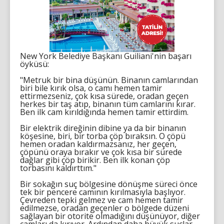
New York Belediye Başkanı Guiliani'nin başarı
öyküsü:
"Metruk bir bina düşünün. Binanın camlarından
biri bile kırık olsa, o camı hemen tamir
ettirmezseniz, çok kısa sürede, oradan geçen
herkes bir taş atıp, binanın tüm camlarını kırar.
Ben ilk cam kırıldığında hemen tamir ettirdim.
Bir elektrik direğinin dibine ya da bir binanın
köşesine, biri, bir torba çöp bıraksın. O çöpü
hemen oradan kaldırmazsanız, her geçen,
çöpünü oraya bırakır ve çok kısa bir sürede
dağlar gibi çöp birikir. Ben ilk konan çöp
torbasını kaldırttım."
Bir sokağın suç bölgesine dönüşme süreci önce
tek bir pencere camının kırılmasıyla başlıyor.
Çevreden tepki gelmez ve cam hemen tamir
edilmezse, oradan geçenler o bölgede düzeni
sağlayan bir otorite olmadığını düşünüyor, diğer