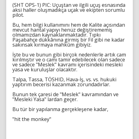
(SHT OPS-1) PIC: Uçuştan ve ilgili uçuş esnasında
aksi haller oluşmadıkça uçak ve ekipten sorumlu
pilot.
Bu, hem bilgi kullanımını hem de Kalite açısından
mevcut hantal yapıyı henüz değiştirememiş
olmamızdan kaynaklanmaktadır. Tıpkı
Paşabahçe dükkânına girmiş bir Fil gibi ne kadar
sakınsak kırmaya mahkûm gibiyiz.
İşte bu ve bunun gibi birçok nedenlerle artık cam
kırılmıştır ve o camı tamir edebilecek olan sadece
ve sadece "Meslek" kavramı içerisindeki mesleki
yasa ve kuruluşlar olacaktır.
Talpa, Tassa, TÖSHID, Hava-İş, vs. vs. hukuki
yaptırım becerisi kazanmak zorundadırlar.
Bunun tek çaresi de "Meslek" kavramından ve
"Mesleki Yasa" lardan geçer.
Bu tür bir yapılanma gerçekleşene kadar,
"hit the monkey"