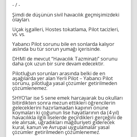
- / -
Şimdi de düşünün sivil havacılık geçmişimizdeki
olayları.
Uçak işgalleri, Hostes tokatlama, Pilot tacizleri,
vs. vs.
Yabancı Pilot sorunu bile en sonlarda kalıyor
aslında bu tür sorun yumağı içerisinde.
DHMI de mevcut “Havacılık Tazminatı” sorunu
daha çok uzun bir süre devam edecektir.
Pilotluğun sorunları arasında belki de en
aşağılarda yer alan Yerli Pilot – Yabancı Pilot
sorunu, pilotluğa yasal çözümler getirilmeden
çözümlenemez.
SHYO’lar ise 5 sene emek harcayarak bu okulları
bitirdikten sonra mezun ettikleri öğrencilerin
geleceklerini hazırlamadan kapının önüne
koymaları ki çoğunun lise hayatlarının da (4 yıl)
havacılıkla ilgili liselerde geçirdikleri gerçeğini de
ele alırsak, uğradıkları mağduriyeti giderecek
kural, kanun ve Avrupai uygulamalar yasal
çözümler getirilmeden çözümlenemez.