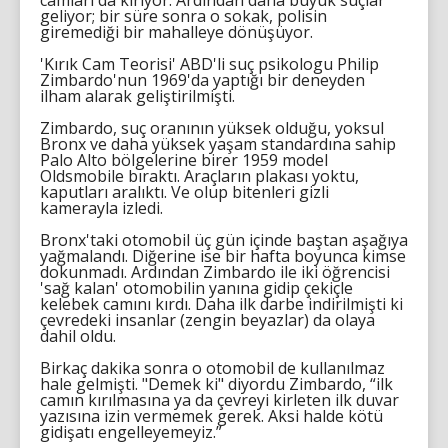
camları da kırıyor. Ardından daha büyük suçlar
geliyor; bir süre sonra o sokak, polisin
giremediği bir mahalleye dönüşüyor.
'Kırık Cam Teorisi' ABD'li suç psikologu Philip
Zimbardo'nun 1969'da yaptığı bir deneyden
ilham alarak geliştirilmişti.
Zimbardo, suç oranının yüksek olduğu, yoksul
Bronx ve daha yüksek yaşam standardına sahip
Palo Alto bölgelerine birer 1959 model
Oldsmobile bıraktı. Araçların plakası yoktu,
kaputları aralıktı. Ve olup bitenleri gizli
kamerayla izledi.
Bronx'taki otomobil üç gün içinde baştan aşağıya
yağmalandı. Diğerine ise bir hafta boyunca kimse
dokunmadı. Ardından Zimbardo ile iki öğrencisi
'sağ kalan' otomobilin yanına gidip çekiçle
kelebek camını kırdı. Daha ilk darbe indirilmişti ki
çevredeki insanlar (zengin beyazlar) da olaya
dahil oldu.
Birkaç dakika sonra o otomobil de kullanılmaz
hale gelmişti. "Demek ki" diyordu Zimbardo, “ilk
camın kırılmasına ya da çevreyi kirleten ilk duvar
yazısına izin vermemek gerek. Aksi halde kötü
gidişatı engelleyemeyiz.”