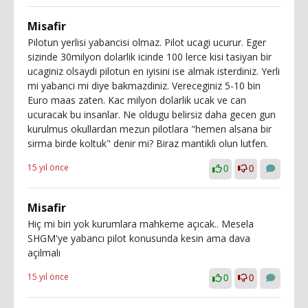
Misafir
Pilotun yerlisi yabancisi olmaz. Pilot ucagi ucurur. Eger
sizinde 30milyon dolarlik icinde 100 lerce kisi tasiyan bir
ucaginiz olsaydi pilotun en iyisini ise almak isterdiniz. Yerli
mi yabanci mi diye bakmazdiniz. Vereceginiz 5-10 bin
Euro maas zaten. Kac milyon dolarlik ucak ve can
ucuracak bu insanlar. Ne oldugu belirsiz daha gecen gun
kurulmus okullardan mezun pilotlara "hemen alsana bir
sirma birde koltuk" denir mi? Biraz mantikli olun lutfen.
15 yıl önce
0
0
Misafir
Hiç mi biri yok kurumlara mahkeme açıcak.. Mesela
SHGM'ye yabancı pilot konusunda kesin ama dava
açılmalı
15 yıl önce
0
0