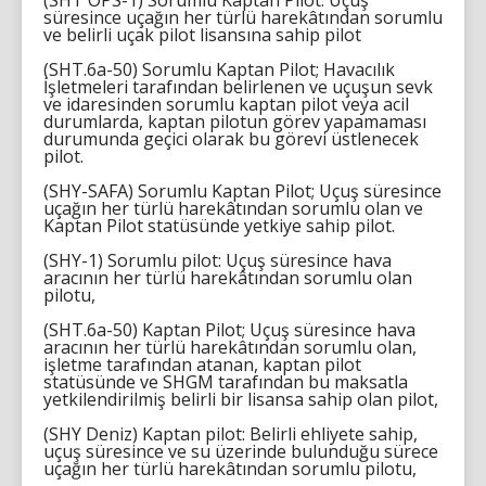
(SHT OPS-1) Sorumlu Kaptan Pilot: Uçuş
süresince uçağın her türlü harekâtından sorumlu
ve belirli uçak pilot lisansına sahip pilot
(SHT.6a-50) Sorumlu Kaptan Pilot; Havacılık
İşletmeleri tarafından belirlenen ve uçuşun sevk
ve idaresinden sorumlu kaptan pilot veya acil
durumlarda, kaptan pilotun görev yapamaması
durumunda geçici olarak bu görevi üstlenecek
pilot.
(SHY-SAFA) Sorumlu Kaptan Pilot; Uçuş süresince
uçağın her türlü harekâtından sorumlu olan ve
Kaptan Pilot statüsünde yetkiye sahip pilot.
(SHY-1) Sorumlu pilot: Uçuş süresince hava
aracının her türlü harekâtından sorumlu olan
pilotu,
(SHT.6a-50) Kaptan Pilot; Uçuş süresince hava
aracının her türlü harekâtından sorumlu olan,
işletme tarafından atanan, kaptan pilot
statüsünde ve SHGM tarafından bu maksatla
yetkilendirilmiş belirli bir lisansa sahip olan pilot,
(SHY Deniz) Kaptan pilot: Belirli ehliyete sahip,
uçuş süresince ve su üzerinde bulunduğu sürece
uçağın her türlü harekâtından sorumlu pilotu,