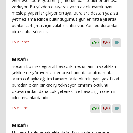
vermeye kadar götüren ) şirketleri bazı tedbirler almaya
zorluyor. Bu yüzden okuyarak yada az okuyarak aynı
mesleği yapanlar çıkıyor ortaya. Buralara destan yazılsa
yetmez ama içinde bulunduğumuz günler hatta yıllarda
bunları tartışmak için vakit sıkıntısı var. Yani bu durumlar
biraz daha sürecek...
15 yıl önce
0
0
Misafir
hocam bu mesleği sivil havacılık mezunlarının yaptıkları
şekilde de görüyoruz içler acısı bunu da unutmamak
lazım o 6 aylık eğitim tamam fazla olumlu yanı yok fakat
buradan cıkan bır kac ıyı teknısyen emınım okulunu
okuyanlardan daha cok yeteneklı ve havacılıgın onemını
bılen ınsanlardandır ....
15 yıl önce
0
0
Misafir
Hocam, katılmamak elde değil. Bu proplem sadece