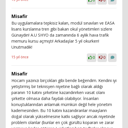
0
0
Misafir
Bu uygulamalara tepkisiz kalan, modül sınavları ve EASA
lisans kurslarına tren gibi bakan okul yönetimleri sizlere
Günaydın! A.U SHYO da zamanında 6 aylık hava trafik
memuru kursu açmıştı! Arkadaşlar 5 yıl okurken!
Unutmadık!
15 yıl önce
0
0
Misafir
Hocam yazınızı birçokları gibi bende beğendim. Kendini iyi
yetiştirmiş bir teknisyen niyetine bağlı olarak aldığı
paranın 10 katını şirketine kazandırırken vasat olanı
şirkette olmasa daha faydalı olabiliyor. İnsanları
konuştuklarından anlamak mümkün değil hele yönetim
kademesinden. Bu 10 katını kazandıranlar maaşların
doğal olarak yükselmesine katkı sağlıyor ancak niyetinde
problem olanlar (bunlar en çok gürültü koparan ve zarar