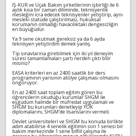
İŞ-KUR ve Uçak Bakım şirketlerinin işbirliği ile 6
aylık kısa bir zaman diliminde, teknisyenlik
mesleğini icra edecek teknisyenler yetiştirip, aynı
mesleki statüde çalıştırılması, hukuksal
korumanın olmadığı havacılıktaki dengesizliğin
en büyüğüdür.
Ya 9 sene okutmak gereksiz ya da 6 ayda
teknisyen yetiştirdim demek yanlış.
Tip sınavlarına girebilmek için iki yıl deneyim
süresi tamamlamaları şartı nerden çıktı bilir
misiniz?
EASA kriterleri en az 2400 saatlik bir ders
programının yarısının atölye çalışması olmasını
öngörüyor.
En az 2400 saat toplam eğitim gören bu
öğrencilerin okuduğu kurumlar SHGM ile
eşgüdüm halinde bir müfredat uygulamalı ve
SHGM bu kurumları denetleyip YÖK
diplomalarını, SHGM’de lisanslarını vermeli.
Devlet üniversiteleri ve SHGM bu konuda birlikte
adım atabilirse 4 senelik eğitimin son 1 senesi bir
bakım merkezinde 1 sene bilfiil çalışma ile