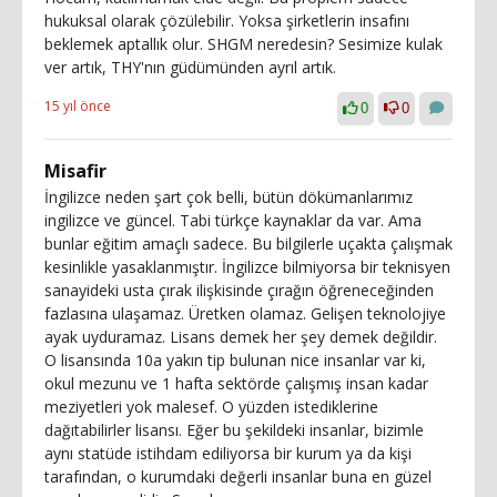
hukuksal olarak çözülebilir. Yoksa şirketlerin insafını
beklemek aptallık olur. SHGM neredesin? Sesimize kulak
ver artık, THY'nın güdümünden ayrıl artık.
15 yıl önce
0
0
Misafir
İngilizce neden şart çok belli, bütün dökümanlarımız
ingilizce ve güncel. Tabi türkçe kaynaklar da var. Ama
bunlar eğitim amaçlı sadece. Bu bilgilerle uçakta çalışmak
kesinlikle yasaklanmıştır. İngilizce bilmiyorsa bir teknisyen
sanayideki usta çırak ilişkisinde çırağın öğreneceğinden
fazlasına ulaşamaz. Üretken olamaz. Gelişen teknolojiye
ayak uyduramaz. Lisans demek her şey demek değildir.
O lisansında 10a yakın tip bulunan nice insanlar var ki,
okul mezunu ve 1 hafta sektörde çalışmış insan kadar
meziyetleri yok malesef. O yüzden istediklerine
dağıtabilirler lisansı. Eğer bu şekildeki insanlar, bizimle
aynı statüde istihdam ediliyorsa bir kurum ya da kişi
tarafından, o kurumdaki değerli insanlar buna en güzel