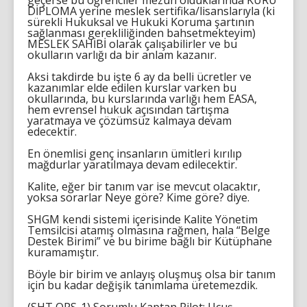
geçerse bu öğrenciler mezun olduklarında KURU
DİPLOMA yerine meslek sertifika/lisanslarıyla (ki
sürekli Hukuksal ve Hukuki Koruma şartının
sağlanması gerekliliğinden bahsetmekteyim)
MESLEK SAHİBİ olarak çalışabilirler ve bu
okulların varlığı da bir anlam kazanır.
Aksi takdirde bu işte 6 ay da belli ücretler ve
kazanımlar elde edilen kurslar varken bu
okullarında, bu kurslarında varlığı hem EASA,
hem evrensel hukuk açısından tartışma
yaratmaya ve çözümsüz kalmaya devam
edecektir.
En önemlisi genç insanların ümitleri kırılıp
mağdurlar yaratılmaya devam edilecektir.
Kalite, eğer bir tanım var ise mevcut olacaktır,
yoksa sorarlar Neye göre? Kime göre? diye.
SHGM kendi sistemi içerisinde Kalite Yönetim
Temsilcisi atamış olmasına rağmen, hala “Belge
Destek Birimi” ve bu birime bağlı bir Kütüphane
kuramamıştır.
Böyle bir birim ve anlayış oluşmuş olsa bir tanım
için bu kadar değişik tanımlama üretemezdik.