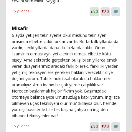
cevabı vermelidir. Saygıla
15 yıl önce
0
0
Misafir
6 ayda yetişen teknisyenle okul mezunu teknisyen
arasında elbette ciddi farklar vardır. Bu fark ilk yıllarda da
vardır, ileriki yıllarda daha da fazla olacaktır. Onun
lisansının olması aynı yetkilerinin olması elbette kötü
bişey. Ama sektörde gerçekten bu işi bilen yıllarca emek
veren duayenlerimiz aradaki farkı bilerek, farklı iki yerden
yetişmiş teknisyenlere gereken hakkını verecektir diye
düşünüyorum. Tabi ki hukuksal olarak da haklarımızı
aramalıyız. Ama inanın bir çok yerde çarpıklık var.
Nereden başlanmalı hiç bir fikrim yok. Başımızdaki
otoriteye bakınca iyice umutsuzluğa kapılıyorum. İngilizce
bilmeyen uçak teknisyeni olur mu? tkdaysa olur. hemde
yurtdışı baselerde bile tek başına çalışıp da ing. den
bihaber teknisyenler var!!
15 yıl önce
0
0