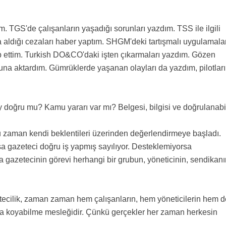
 TGS'de çalışanların yaşadığı sorunları yazdım. TSS ile ilgili
a aldığı cezaları haber yaptım. SHGM'deki tartışmalı uygulamalar
p ettim. Turkish DO&CO'daki işten çıkarmaları yazdım. Gözen
yuna aktardım. Gümrüklerde yaşanan olayları da yazdım, pilotlar
y doğru mu? Kamu yararı var mı? Belgesi, bilgisi ve doğrulanabil
 zaman kendi beklentileri üzerinden değerlendirmeye başladı.
sa gazeteci doğru iş yapmış sayılıyor. Desteklemiyorsa
ysa gazetecinin görevi herhangi bir grubun, yöneticinin, sendikan
zetecilik, zaman zaman hem çalışanların, hem yöneticilerin hem d
ya koyabilme mesleğidir. Çünkü gerçekler her zaman herkesin