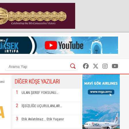
DİĞER KÖŞE YAZILARI
tesi
1
ULAN ŞEREF YOKSUNU…
2
İŞSİZLİĞE UÇURULANLAR…
3
Etik Anlatılmaz... Etik Yaşanır