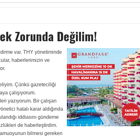
k Zorunda Değilim!
ndirme var. THY yönetiminde
lar, haberlerimizin ve
or.
iyim. Çünkü gazeteciliği
maya çalışıyorum.
eri yazıyorum. Bir çalışan
önetici hatalı karar aldığında
ulandığı iddiasını gündeme
üzlükleri de haberleştirdim.
 kamuoyunun bilmesi gereken