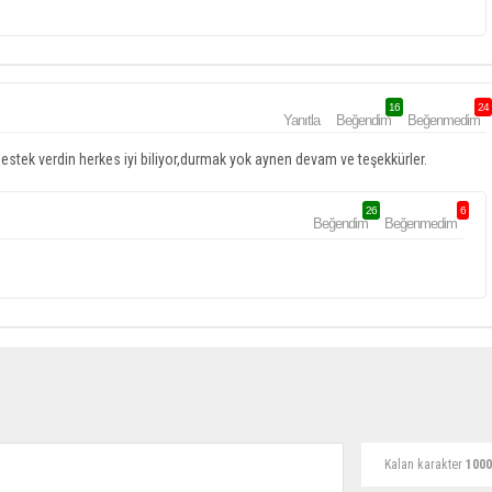
16
24
Yanıtla
Beğendim
Beğenmedim
destek verdin herkes iyi biliyor,durmak yok aynen devam ve teşekkürler.
26
6
Beğendim
Beğenmedim
Kalan karakter
1000