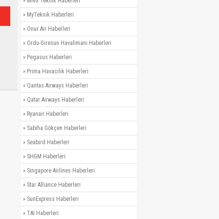
»
MNG Teknik Haberleri
»
MyTeknik Haberleri
»
Onur Air Haberleri
»
Ordu-Giresun Havalimanı Haberleri
»
Pegasus Haberleri
»
Prima Havacılık Haberleri
»
Qantas Airways Haberleri
»
Qatar Airways Haberleri
»
Ryanair Haberleri
»
Sabiha Gökçen Haberleri
»
Seabird Haberleri
»
SHGM Haberleri
»
Singapore Airlines Haberleri
»
Star Alliance Haberleri
»
SunExpress Haberleri
»
TAI Haberleri