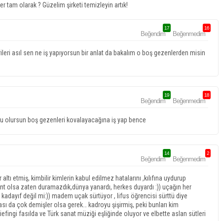
er tam olarak ? Güzelim şirketi temizleyin artık!
17
16
Beğendim
Beğenmedim
leri asıl sen ne iş yapıyorsun bir anlat da bakalım o boş gezenlerden misin
19
18
Beğendim
Beğenmedim
lu olursun boş gezenleri kovalayacağına iş yap bence
14
2
Beğendim
Beğenmedim
altı etmiş, kimbilir kimlerin kabul edilmez hatalarını ,kılıfına uydurup
ent olsa zaten duramazdık,dünya yanardı, herkes duyardı :)) uçağın her
 kadayıf değil mi:)) madem uçak sürtüyor , lifus öğrencisi sürttü diye
ası da çok demişler olsa gerek… kadroyu şişirmiş, peki bunları kim
 briefingi fasılda ve Türk sanat müziği eşliğinde oluyor ve elbette aslan sütleri