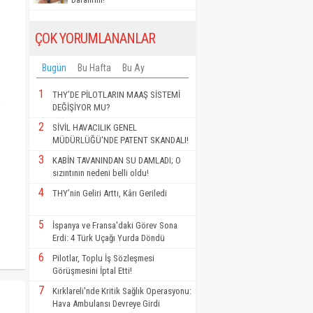
ÇOK YORUMLANANLAR
Bugün
Bu Hafta
Bu Ay
1
THY’DE PİLOTLARIN MAAŞ SİSTEMİ
DEĞİŞİYOR MU?
2
SİVİL HAVACILIK GENEL
MÜDÜRLÜĞÜ'NDE PATENT SKANDALI!
3
KABİN TAVANINDAN SU DAMLADI; O
sızıntının nedeni belli oldu!
4
THY’nin Geliri Arttı, Kârı Geriledi
5
İspanya ve Fransa'daki Görev Sona
Erdi: 4 Türk Uçağı Yurda Döndü
6
Pilotlar, Toplu İş Sözleşmesi
Görüşmesini İptal Etti!
7
Kırklareli'nde Kritik Sağlık Operasyonu:
Hava Ambulansı Devreye Girdi