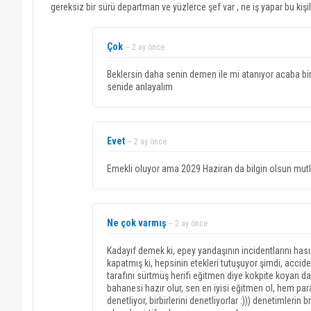
gereksiz bir sürü departman ve yüzlerce şef var , ne iş yapar bu kişil
Çok
~ 2 ay önce
Beklersin daha senin demen ile mi atanıyor acaba biri
senide anlayalım
Evet
~ 2 ay önce
Emekli oluyor ama 2029 Haziran da bilgin olsun mut
Ne çok varmış
~ 2 ay önce
Kadayıf demek ki, epey yandaşının incidentlarını hasır 
kapatmış ki, hepsinin etekleri tutuşuyor şimdi, accid
tarafını sürtmüş herifi eğitmen diye kokpite koyan da
bahanesi hazır olur, sen en iyisi eğitmen ol, hem par
denetliyor, birbirlerini denetliyorlar :))) denetimlerin