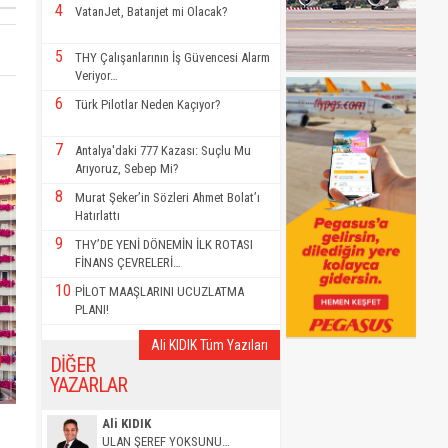
4
VatanJet, Batanjet mi Olacak?
5
THY Çalışanlarının İş Güvencesi Alarm
Veriyor…
6
Türk Pilotlar Neden Kaçıyor?
7
Antalya'daki 777 Kazası: Suçlu Mu
Arıyoruz, Sebep Mi?
8
Murat Şeker’in Sözleri Ahmet Bolat’ı
Hatırlattı
9
THY’DE YENİ DÖNEMİN İLK ROTASI
FİNANS ÇEVRELERİ…
10
PİLOT MAAŞLARINI UCUZLATMA
PLANI!
Ali KIDIK Tüm Yazıları
DİĞER
YAZARLAR
Ali KIDIK
ULAN ŞEREF YOKSUNU…