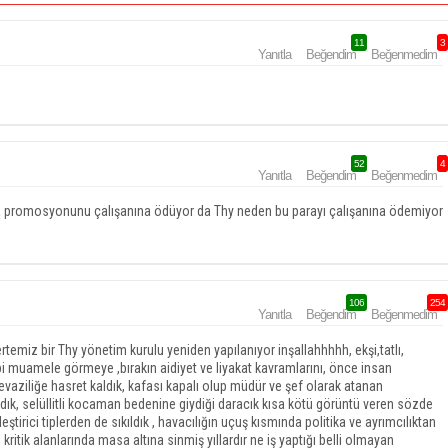
11
3
Yanıtla
Beğendim
Beğenmedim
52
4
Yanıtla
Beğendim
Beğenmedim
anka promosyonunu çalışanına ödüyor da Thy neden bu parayı çalışanına ödemiyor
106
254
Yanıtla
Beğendim
Beğenmedim
rtemiz bir Thy yönetim kurulu yeniden yapılanıyor inşallahhhhh, ekşi,tatlı,
gibi muamele görmeye ,bırakın aidiyet ve liyakat kavramlarını, önce insan
aziliğe hasret kaldık, kafası kapalı olup müdür ve şef olarak atanan
dık, selüllitli kocaman bedenine giydiği daracık kısa kötü görüntü veren sözde
eştirici tiplerden de sıkıldık , havacılığın uçuş kısmında politika ve ayrımcılıktan
kritik alanlarında masa altına sinmiş yıllardır ne iş yaptığı belli olmayan