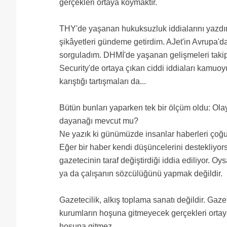
gerçekleri ortaya koymaktır.
THY'de yaşanan hukuksuzluk iddialarını yazdım.
şikâyetleri gündeme getirdim. AJet'in Avrupa'd
sorguladım. DHMİ'de yaşanan gelişmeleri taki
Security'de ortaya çıkan ciddi iddiaları kamuo
karıştığı tartışmaları da...
Bütün bunları yaparken tek bir ölçüm oldu: Ola
dayanağı mevcut mu?
Ne yazık ki günümüzde insanlar haberleri çoğu
Eğer bir haber kendi düşüncelerini destekliyor
gazetecinin taraf değiştirdiği iddia ediliyor. O
ya da çalışanın sözcülüğünü yapmak değildir.
Gazetecilik, alkış toplama sanatı değildir. Ga
kurumların hoşuna gitmeyecek gerçekleri orta
hoşuna gitmez.