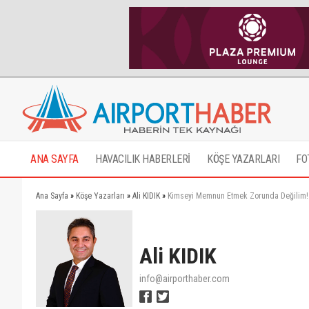
ANA SAYFA
HAVACILIK HABERLERİ
KÖŞE YAZARLARI
FO
Ana Sayfa
»
Köşe Yazarları
»
Ali KIDIK
»
Kimseyi Memnun Etmek Zorunda Değilim!
Ali KIDIK
info@airporthaber.com