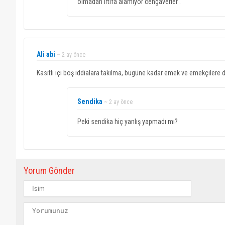
olmadan irtifa alamıyor cengaverler .
Ali abi
~ 2 ay önce
Kasıtlı içi boş iddialara takılma, bugüne kadar emek ve emekçilere 
Sendika
~ 2 ay önce
Peki sendika hiç yanlış yapmadı mı?
Yorum Gönder