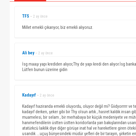
TFS
~ 2 ay önce
Millet emekli çıkarıyor, biz emekli alıyoruz.
Ali bey
~ 2 ay önce
İsg maaşı yapı krediden alıyor,Thy de yapı kredi den alıyor.İsg b
Lütfen bunun üzerine gidin
Kadayıf
~ 2 ay önce
Kadayıf haziranda emekli oluyordu, oluyor değil mi? Giidyorrrrr ve te
kadayıf derken, şeker gibi bir Thy olsun artık , hasret kaldık insan 
muamelesi, bir selam , bir merhabaya bir küçük medeniyete ve mütev
hanımefendilerin üstten üstten koridorlarda yan bakışlarından usan
atatürkcü laiklik diye diğer görüşe inat hal ve hareketlere giren ötekil
usandık ….uçuş bünyesindeki müdür şefleri de bir tarayın, şirketin en 