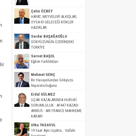
Çetin ÖZBEY
HAYAT, MEYVELERİ ALKIŞLAR;
OYSA Kİ GELECEĞİ KÖKLER
ı
HAZIRLAR
Serdar BAŞAĞAOĞLU
ın
GÖKYÜZÜNÜN ÜZERİNDEKİ
TÜRKİYE
Servet BAŞOL
Eğitim Farklılıkları
ir
Mehmet GENÇ
Bir Havayolundan Gökyüzü
İmparatorluğuna
Erdal GÜLMEZ
ın
UÇAK KAZALARINDA HUKUKİ
SORUMLULUK : AF447 KAZASI
AIRBUS - AIR FRANCE MAHKEME
KARARI
e
Utku YASAVUL
19 Saat Aynı Uçakta… Vallahi
Daralırım!