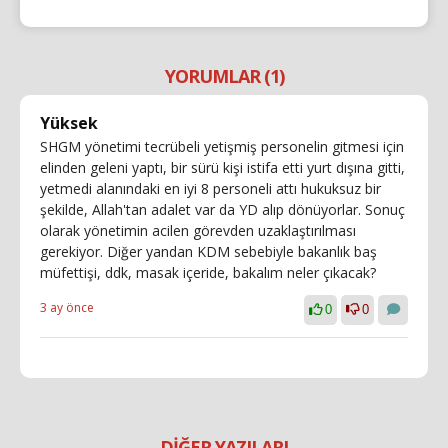
YORUMLAR (1)
Yüksek
SHGM yönetimi tecrübeli yetişmiş personelin gitmesi için
elinden geleni yaptı, bir sürü kişi istifa etti yurt dışına gitti,
yetmedi alanındaki en iyi 8 personeli attı hukuksuz bir
şekilde, Allah'tan adalet var da YD alıp dönüyorlar. Sonuç
olarak yönetimin acilen görevden uzaklaştırılması
gerekiyor. Diğer yandan KDM sebebiyle bakanlık baş
müfettişi, ddk, masak içeride, bakalım neler çıkacak?
3 ay önce
0
0
DİĞER YAZILARI