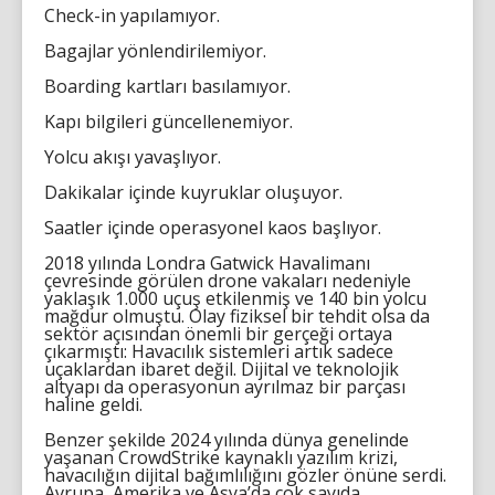
Check-in yapılamıyor.
Bagajlar yönlendirilemiyor.
Boarding kartları basılamıyor.
Kapı bilgileri güncellenemiyor.
Yolcu akışı yavaşlıyor.
Dakikalar içinde kuyruklar oluşuyor.
Saatler içinde operasyonel kaos başlıyor.
2018 yılında Londra Gatwick Havalimanı
çevresinde görülen drone vakaları nedeniyle
yaklaşık 1.000 uçuş etkilenmiş ve 140 bin yolcu
mağdur olmuştu. Olay fiziksel bir tehdit olsa da
sektör açısından önemli bir gerçeği ortaya
çıkarmıştı: Havacılık sistemleri artık sadece
uçaklardan ibaret değil. Dijital ve teknolojik
altyapı da operasyonun ayrılmaz bir parçası
haline geldi.
Benzer şekilde 2024 yılında dünya genelinde
yaşanan CrowdStrike kaynaklı yazılım krizi,
havacılığın dijital bağımlılığını gözler önüne serdi.
Avrupa, Amerika ve Asya’da çok sayıda