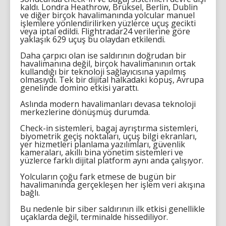
kaldı. Londra Heathrow, Brüksel, Berlin, Dublin
ve diğer birçok havalimanında yolcular manuel
işlemlere yönlendirilirken yüzlerce uçuş gecikti
veya iptal edildi. Flightradar24 verilerine göre
yaklaşık 629 uçuş bu olaydan etkilendi.
Daha çarpıcı olan ise saldırının doğrudan bir
havalimanına değil, birçok havalimanının ortak
kullandığı bir teknoloji sağlayıcısına yapılmış
olmasıydı. Tek bir dijital halkadaki kopuş, Avrupa
genelinde domino etkisi yarattı.
Aslında modern havalimanları devasa teknoloji
merkezlerine dönüşmüş durumda.
Check-in sistemleri, bagaj ayrıştırma sistemleri,
biyometrik geçiş noktaları, uçuş bilgi ekranları,
yer hizmetleri planlama yazılımları, güvenlik
kameraları, akıllı bina yönetim sistemleri ve
yüzlerce farklı dijital platform aynı anda çalışıyor.
Yolcuların çoğu fark etmese de bugün bir
havalimanında gerçekleşen her işlem veri akışına
bağlı.
Bu nedenle bir siber saldırının ilk etkisi genellikle
uçaklarda değil, terminalde hissediliyor.