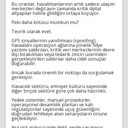
Bu oranlar, havalimanlarının artık sadece ulaşım
merkezleri değil aynı zamanda kritik dijital
altyapılar haline geldiğini ortaya koyuyor.
Peki daha kötüsü mümkün mü?
Teorik olarak evet.
GPS sinyallerinin yanıltılması (spoofing),
havaalanı operasyon ağlarına yönelik fidye
yazılımı saldırıları, kritik veri merkezlerinin devre
dışı bırakılması veya tedarik zinciri üzerinden
gerçekleştirilen saldırılar daha ciddi sonuçlar
doğurabilir.
Ancak burada önemli bir noktayı da vurgulamak
gerekiyor.
Havacılık sektörü, emniyet kültürü sayesinde
diğer birçok sektöre göre çok daha hazırlıklı.
Yedek sistemler, manuel prosedürler,
operasyonel devamlılık planları ve katı
regülasyonlar sayesinde uçuş güvenliğini
doğrudan tehlikeye atan senaryoların önüne
geçilebiliyor.
Asıl risk gökyüzünde değil, yerde yaşanıyor.