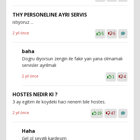
THY PERSONELINE AYRI SERVIS
istiyoruz ...
2 yıl önce
5
5
baha
Dogru diyorsun zengin ile fakir yan yana olmamalı
servisler ayrilmali
2 yıl önce
1
4
HOSTES NEDIR KI ?
3 ay egitim ile koydeki haci nenem bile hostes.
2 yıl önce
19
47
Haha
Gel ol sevgili kardeşim