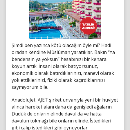
Şimdi ben yazınca kötü olacağım öyle mi? Hadi
oradan kendine Müslüman yaratıklar. Bakın “Ya
bendensin ya yoksun” hesabınızı bir kenara
koyun artık. İnsani olarak batıyorsunuz,
ekonomik olarak batırdıklarınızı, manevi olarak
yok ettiklerinizi, fiziki olarak kaçırdıklarınızı
saymıyorum bile.
AnadoluJet, AJET şirket unvanıyla yeni bir hüviyet
alınca hareket alanı daha da genişledi ağaların.
Düdük de onların elinde davul da ve hatta
davulun tokmağı bile onların elinde. İstedikleri
gibi çalıp istedikleri gibi oynuyorlar.