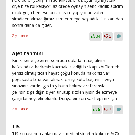
diye bize rol kesiyor, az ötede oynayın sendikacılık abicim
ocak geçti herseye acı acı zam yapıyorlar. zaten
şimdiden almadığımız zam erimeye başladı ki 1 nisan dan
sonra daha da gider..
2 yıl önce
34
2
Ajet tahmini
Bir iki sene çekerim sonrada dolarla maaş alırım
kafasındaki herkesin kaçmak istediği bir kapı kötülemek
yersiz olmuş ticari hayat çoğu konuda hakkınız var
pegasusta bi ünvan almak için iyi kötü başarınız veya
sınavınız vardır tg s th y buna bakmaz referansla
gelirsiniz geldiğiniz yeri unutup sizden iyisinide ezmeye
çalışırlar.neyseki ölümlü Dünya bir son var hepimiz için
2 yıl önce
5
7
TIS
TIS konusunda anlaşmazlık nedeni şirketin kokpite %70,