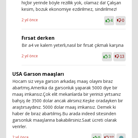
hiçbir yerinde böyle rezillik yok, olamaz da! Çalışan
kesim, bozuk ekonomiye ezdirilmez, sindirilmez!
2 yıl önce
4
0
Fırsat derken
Bir a4 ve kalem yeterli,nasıl bir fırsat çıkmalı karşına
2 yıl önce
3
13
USA Garson maaşları
Hocam siz veya garson arkadaş maaş olayını biraz
abartmış.Amerika da garsonluk yaparak 5000 diye bir
maaş imkansız.Çok elit mekanlarda bir yerinizi yırtsanız
bahşiş ile 3500 dolar ancak alırsınız.Keşke oradayken bir
araştırsaydınız. 5000 dolar maaş imkansız. Demek ki
haber de biraz abartılmış.Bu arada indeed sitesinden
garsonluk maaşlarına bakabilirsiniz.Saat ücreti olarak
verirler.
2 yıl önce
9
27