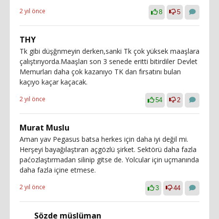
2 yıl önce
8
5
THY
Tk gibi düşğnmeyin derken,sanki Tk çok yüksek maaşlara
çalıştırıyorda.Maaşları son 3 senede eritti bitirdiler Devlet
Memurları daha çok kazanıyo TK dan fırsatını bulan
kaçıyo kaçar kaçacak.
2 yıl önce
54
2
Murat Muslu
Aman yav Pegasus batsa herkes için daha iyi değil mi.
Herşeyi bayağılaştıran açgözlü şirket. Sektörü daha fazla
paćozlaştırmadan silinip gitse de. Yolcular için uçmanında
daha fazla içine etmese.
2 yıl önce
3
44
Sözde müslüman