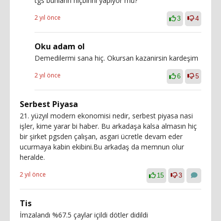
tgs bunların hiçbirini yapıyor mu?
2 yıl önce
3
4
Oku adam ol
Demedilermi sana hiç. Okursan kazanirsin kardeşim
2 yıl önce
6
5
Serbest Piyasa
21. yüzyıl modern ekonomisi nedir, serbest piyasa nasi
işler, kime yarar bi haber. Bu arkadaşa kalsa almasın hiç
bir şirket pgsden çalışan, asgari ücretle devam eder
ucurmaya kabin ekibini.Bu arkadaş da memnun olur
heralde.
2 yıl önce
15
3
Tis
İmzalandı %67.5 çaylar içildi dötler didildi