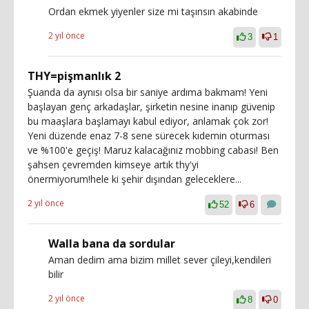
Ordan ekmek yiyenler size mi taşınsın akabinde
2 yıl önce
3
1
THY=pişmanlık 2
Şuanda da aynısı olsa bir saniye ardıma bakmam! Yeni
başlayan genç arkadaşlar, şirketin nesine inanıp güvenip
bu maaşlara başlamayı kabul ediyor, anlamak çok zor!
Yeni düzende enaz 7-8 sene sürecek kıdemin oturması
ve %100'e geçiş! Maruz kalacağınız mobbing cabası! Ben
şahsen çevremden kimseye artık thy'yi
önermiyorum!hele ki şehir dışından geleceklere...
2 yıl önce
52
6
Walla bana da sordular
Aman dedim ama bizim millet sever çileyi,kendileri
bilir
2 yıl önce
8
0