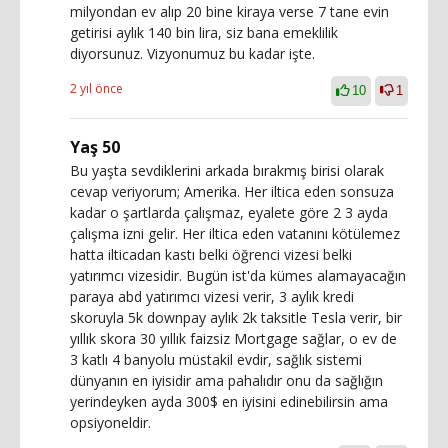
milyondan ev alıp 20 bine kiraya verse 7 tane evin
getirisi aylık 140 bin lira, siz bana emeklilik
diyorsunuz. Vizyonumuz bu kadar işte.
2 yıl önce
10
1
Yaş 50
Bu yaşta sevdiklerini arkada bırakmış birisi olarak
cevap veriyorum; Amerika. Her iltica eden sonsuza
kadar o şartlarda çalışmaz, eyalete göre 2 3 ayda
çalışma izni gelir. Her iltica eden vatanını kötülemez
hatta ilticadan kastı belki öğrenci vizesi belki
yatırımcı vizesidir. Bugün ist'da kümes alamayacağın
paraya abd yatırımcı vizesi verir, 3 aylık kredi
skoruyla 5k downpay aylık 2k taksitle Tesla verir, bir
yıllık skora 30 yıllık faizsiz Mortgage sağlar, o ev de
3 katlı 4 banyolu müstakil evdir, sağlık sistemi
dünyanın en iyisidir ama pahalıdır onu da sağlığın
yerindeyken ayda 300$ en iyisini edinebilirsin ama
opsiyoneldir.