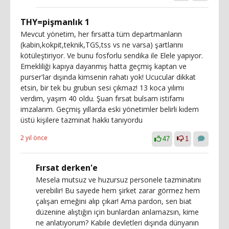
THY=pişmanlık 1
Mevcut yönetim, her fırsatta tüm departmanların
(kabin,kokpit,teknik,TGS,tss vs ne varsa) şartlarını
kötüleştiriyor. Ve bunu fosforlu sendika ile Elele yapıyor.
Emekliliği kapıya dayanmış hatta geçmiş kaptan ve
purser'lar dışında kimsenin rahatı yok! Ucucular dikkat
etsin, bir tek bu grubun sesi çıkmaz! 13 koca yılımı
verdim, yaşım 40 oldu. Şuan fırsat bulsam istifamı
imzalarım. Geçmiş yıllarda eski yönetimler belirli kıdem
üstü kişilere tazminat hakkı tanıyordu
2 yıl önce
47
1
Fırsat derken'e
Mesela mutsuz ve huzursuz personele tazminatını
verebilir! Bu sayede hem şirket zarar görmez hem
çalışan emeğini alıp çıkar! Ama pardon, sen biat
düzenine alıştığın için bunlardan anlamazsın, kime
ne anlatıyorum? Kabile devletleri dışında dünyanın