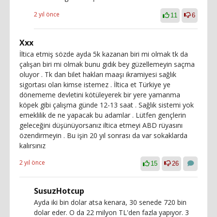
2 yıl önce
11
6
Xxx
İltica etmiş sözde ayda 5k kazanan biri mi olmak tk da
çalışan biri mi olmak bunu gıdık bey güzellemeyin saçma
oluyor . Tk dan bilet hakları maaşı ikramiyesi sağlık
sigortası olan kimse istemez . İltica et Türkiye ye
dönememe devletini kötüleyerek bir yere yamanma
köpek gibi çalışma günde 12-13 saat . Sağlık sistemi yok
emeklilik de ne yapacak bu adamlar . Lütfen gençlerin
geleceğini düşünüyorsanız iltica etmeyi ABD rüyasını
özendirmeyin . Bu işin 20 yıl sonrası da var sokaklarda
kalırsınız
2 yıl önce
15
26
SusuzHotcup
Ayda iki bin dolar atsa kenara, 30 senede 720 bin
dolar eder. O da 22 milyon TL'den fazla yapıyor. 3