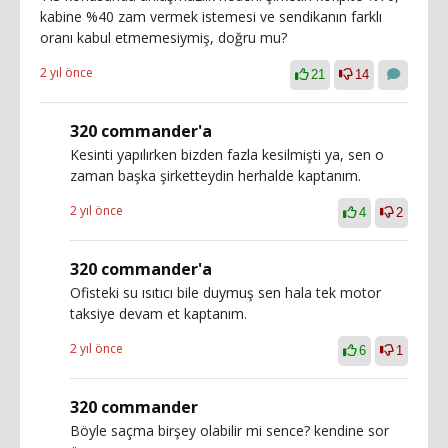
kabine %40 zam vermek istemesi ve sendikanın farklı
oranı kabul etmemesiymiş, doğru mu?
2 yıl önce
21
14
320 commander'a
Kesinti yapılırken bizden fazla kesilmişti ya, sen o
zaman başka şirketteydin herhalde kaptanım.
2 yıl önce
4
2
320 commander'a
Ofisteki su ısıtıcı bile duymuş sen hala tek motor
taksiye devam et kaptanım.
2 yıl önce
6
1
320 commander
Böyle saçma birşey olabilir mi sence? kendine sor