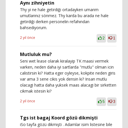
Aynı zihniyetin
Thy yi ne hale getirdiği ortadayken umarım
umutlarınız sönmez. Thy karda bu arada ne hale
getirdiği derken personelin refahından
bahsediyorum.
2 yıl önce
2
1
Mutluluk mu?
Seni wet lease olarak kiralayip TK maasi vermek
varken, neden daha iyi sartlarda "mutlu" olman icin
calistirsin ki? Hatta eger oyleyse, kokpite neden giris
var ama 3 sene cikis yok densin ki? Insan mutlu
olacagi hatta daha yuksek maas alacagi bir sirketten
cikmak istesin ki?
2 yıl önce
5
3
Tgs ist bagaj Koord gözü dikmişti
iSo tayfa gözü dikmişti . Adamlar isim listesine bile