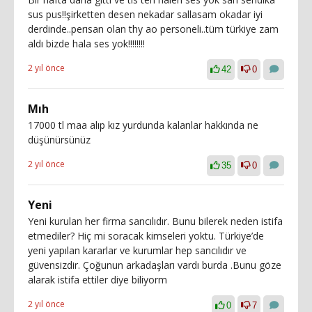
sus pus!!şirketten desen nekadar sallasam okadar iyi
derdinde..perısan olan thy ao personeli..tüm türkiye zam
aldı bizde hala ses yok!!!!!!!!
2 yıl önce
42
0
Mıh
17000 tl maa alıp kız yurdunda kalanlar hakkında ne
düşünürsünüz
2 yıl önce
35
0
Yeni
Yeni kurulan her firma sancılıdır. Bunu bilerek neden istifa
etmediler? Hiç mi soracak kimseleri yoktu. Türkiye’de
yeni yapılan kararlar ve kurumlar hep sancılıdır ve
güvensizdir. Çoğunun arkadaşları vardı burda .Bunu göze
alarak istifa ettiler diye biliyorm
2 yıl önce
0
7