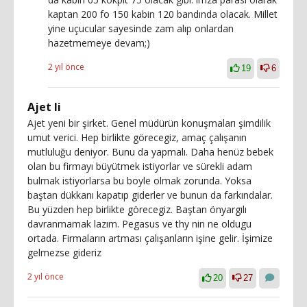
kaptan 200 fo 150 kabin 120 bandında olacak. Millet
yine uçucular sayesinde zam alıp onlardan
hazetmemeye devam;)
2 yıl önce
19
6
Ajet li
Ajet yeni bir şirket. Genel müdürün konuşmaları şimdilik
umut verici. Hep birlikte görecegiz, amaç çalışanın
mutluluğu deniyor. Bunu da yapmalı. Daha henüz bebek
olan bu firmayı büyütmek istiyorlar ve sürekli adam
bulmak istiyorlarsa bu boyle olmak zorunda. Yoksa
baştan dükkanı kapatıp giderler ve bunun da farkındalar.
Bu yüzden hep birlikte görecegiz. Baştan önyargılı
davranmamak lazım. Pegasus ve thy nin ne oldugu
ortada. Firmaların artması çalışanların işine gelir. İşimize
gelmezse gideriz
2 yıl önce
20
27