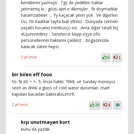
kendilerini yazmıştı . Tgs de yedikleri haklar
yetmemiş ki , gözü aJet e dikmişler . Bi doymadılar
haramzadeler … Yy kaçacak yerin yok . Ve diğerleri
Oü, Fb itaatkar tayfa biat ettiniz . Dünyada cenneti
yaşattı hocanız minibüsçü iso . Ama diğer tarafı hiç
düşünmediniz .. Senelerce kayıp eşya ofis
personellerinin haklarını çaldınız .. bogazınızda
kalacak zaten hepsi .
2 yıl önce
6
1
bir bilen eff fooo
tis: % 60 > +- 5, imza hakkı: 70k₺. ve Sunday moneyss
seen as drink a glass of cold water durumları. mart
kapıdan bacadan baktırabiLirrrrR.
2 yıl önce
38
4
kışı unutmayan kurt
bunu da yazdık