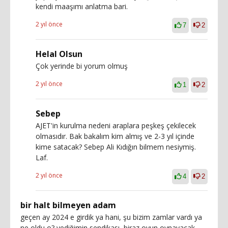
kendi maaşımı anlatma bari.
2 yıl önce
7
2
Helal Olsun
Çok yerinde bi yorum olmuş
2 yıl önce
1
2
Sebep
AJET'in kurulma nedeni araplara peşkeş çekilecek
olmasıdır. Bak bakalım kim almış ve 2-3 yıl içinde
kime satacak? Sebep Ali Kıdığın bilmem nesiymiş.
Laf.
2 yıl önce
4
2
bir halt bilmeyen adam
geçen ay 2024 e girdik ya hani, şu bizim zamlar vardı ya
ne oldu o? yediğimin sendikası, biraz oyun oynayacak