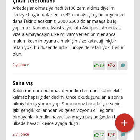
Çıkar telefonunu
Arkadaşlar olmaz ya hadi %100 zam aldınız diyelim
seneye bugün dolar en az 45 olacağı için yine bugünden
daha fakir olacaksınız. 2000 2500 dolar maaşa bu iş
yapılmaz. Kanada, Avustralya, kıta Avrupası, Amerikası.
Vize alamayacağın ülke mi var? Verilen primler anca
malum kesmin oyunu almak için size katacağı hiçbir
refah yok, bu düzende artık Türkiye'de refah yok! Cesur
olun.
2 yıl önce
19
2
Sana vış
Kabin memuru bulamaz demedim tecrübeli kabin ekibi
kalmaz hepsi gider dedim. Önce okuduğunu anla sonra
bilmiş bilmiş yorum yap. Sorunumuz burada işte senin
gibi gençlik kollarından vs gelen vizyonu dili eğitimi
olmayanlar kendini havacı sanmaya başladığından beri
ülkede havacılık iyice ayağa düştü
2 yıl önce
27
0