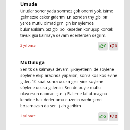
Umuda
Unutlar soner yada sonmez çok onemi yok. İşime
gelmezse ceker giderim. En azından thy gibi bir
yerde mutlu olmadığım için bir eylemde
bulunabildim. Siz gibi bol keseden konuşup korkak
tavuk gibi kalmaya devam edenlerden değilim.
2 yıl önce
0
0
Mutluluga
Sen tk da kalmaya devam. Şikayetlerini de soylene
soylene ekip aracında yaparsın, sonra kös kös evine
gider, 10 saat sonra ucusa gelir yine soylene
söylene ucusa gidersin. Sen de boyle mutlu
oluyorsun napıcan işte :) Elaleme laf atacagına
kendine bak derler ama duzenin vardır şimdi
bozamazsın da sen :) ah garibim
2 yıl önce
2
0