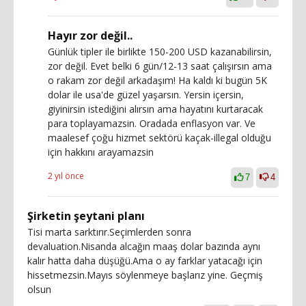
Hayır zor değil..
Günlük tipler ile birlikte 150-200 USD kazanabilirsin,
zor değil. Evet belki 6 gün/12-13 saat çalışırsın ama
o rakam zor değil arkadaşım! Ha kaldı ki bugün 5K
dolar ile usa'de güzel yaşarsın. Yersin içersin,
giyinirsin istediğini alırsın ama hayatını kurtaracak
para toplayamazsin. Oradada enflasyon var. Ve
maalesef çoğu hizmet sektörü kaçak-illegal olduğu
için hakkını arayamazsin
2 yıl önce
7
4
Şirketin şeytani planı
Tisi marta sarktırır.Seçimlerden sonra
devaluation.Nisanda alcağın maaş dolar bazında aynı
kalır hatta daha düşüğü.Ama o ay farklar yatacağı için
hissetmezsin.Mayıs söylenmeye başlarız yine. Geçmiş
olsun