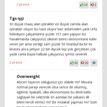
2 yıl önce
19
1
Tgs işçi
En düşük maaş alan iştirakler en düşük zamda alan
iştirakler oluyor bu nasıl oluyor ben anlamadım şanlı Urfa
belediyesi çalışanlarına yüzde 107 zam yapıyor biz
havalimanda calışiyoruz ülkenin birinci ekonomisine katkı
veren yer ama verdiği zam yüzde 50 İstanbul'da bir ev
kirasını anca yetiyor 22 bin diycek bişi yok gerçekten çok
yazık canla başla halbuki çalışıyoruz işimizi severek
2 yıl önce
34
10
Overweight
Abicim taşeron olduğunuz için olabilir mi? Mesela
normal parayı verecek olsa sence de okumuş,
eğitimli, liyakatli, ülke ekonomisine bu denli katkı
sağlayan bir sektörde en azından bir yabancı dil
bileni tercih etmez mi? Bir mülakat yapmaz mı? Sizin