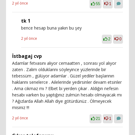
2 yıl önce
55
1
tk 1
bence hesap buna yakın bu şey
2 yıl önce
2
0
İstbagaj cvp
Adamlar fetvasını alıyor cemaatten , sonrası yol alıyor
zaten . Zalim olduklarını söyleyince yüzlerinde bir
tebessüm , gülüyor adamlar . Güzel yediler başlarının
haklarını senelerce . Ailelerinde yedirsinler devam etsinler
. Ama cıkmaz mı ? Elbet bi yerden çıkar . Aldığın nefesin
hesabı varken bu yaptığınız zulmün hesabı olmayacak mı
? Ağızlarda Allah Allah diye götürdünüz . Ölmeyecek
misiniz !!!
2 yıl önce
21
1