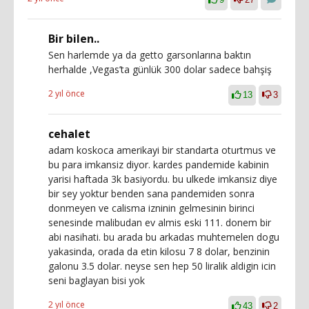
Bir bilen..
Sen harlemde ya da getto garsonlarına baktın
herhalde ,Vegas’ta günlük 300 dolar sadece bahşiş
2 yıl önce
13
3
cehalet
adam koskoca amerikayi bir standarta oturtmus ve
bu para imkansiz diyor. kardes pandemide kabinin
yarisi haftada 3k basiyordu. bu ulkede imkansiz diye
bir sey yoktur benden sana pandemiden sonra
donmeyen ve calisma izninin gelmesinin birinci
senesinde malibudan ev almis eski 111. donem bir
abi nasihati. bu arada bu arkadas muhtemelen dogu
yakasinda, orada da etin kilosu 7 8 dolar, benzinin
galonu 3.5 dolar. neyse sen hep 50 liralik aldigin icin
seni baglayan bisi yok
2 yıl önce
43
2