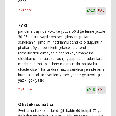
önce
2 yıl önce
10
3
77 ci
pandemi başında kokpite yüzde 50 diğerlerine yüzde
30-35 kesinti yapılırken sesi çıkmamıştı sarı
sendikanın! şimdi mi hatırlamış sendika olduğunu ?!?
pilotlar böyle hep sıkıntı çekecekler, kendi
temsiliyetleri olmayan bir sendikaya mahkum
oldukları için. maalesef bu işi yapıp da bu adamlara
mecbur kalmak pilotların makus talihi. batıda bir
ülkede olsa 1 hafta duramaz o sendika yerinde ama
burada kendisine verilen görevi yerine getiriyor işte.
yazık, çok yazık!
2 yıl önce
16
4
Ofisteki su ısıtıcı
Evet ama fark o kadar değil. Kabin 60 kokpit 70 ya
da kabin 65 kokpit 75 olacak gibi. imza parası olarak