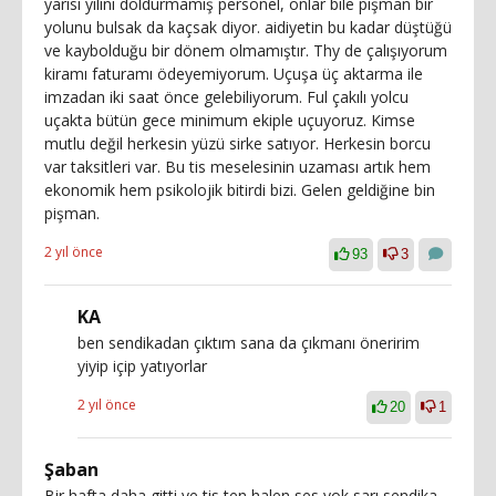
yarısı yılını doldurmamış personel, onlar bile pişman bir
yolunu bulsak da kaçsak diyor. aidiyetin bu kadar düştüğü
ve kaybolduğu bir dönem olmamıştır. Thy de çalışıyorum
kiramı faturamı ödeyemiyorum. Uçuşa üç aktarma ile
imzadan iki saat önce gelebiliyorum. Ful çakılı yolcu
uçakta bütün gece minimum ekiple uçuyoruz. Kimse
mutlu değil herkesin yüzü sirke satıyor. Herkesin borcu
var taksitleri var. Bu tis meselesinin uzaması artık hem
ekonomik hem psikolojik bitirdi bizi. Gelen geldiğine bin
pişman.
2 yıl önce
93
3
KA
ben sendikadan çıktım sana da çıkmanı öneririm
yiyip içip yatıyorlar
2 yıl önce
20
1
Şaban
Bir hafta daha gitti ve tis ten halen ses yok sarı sendika