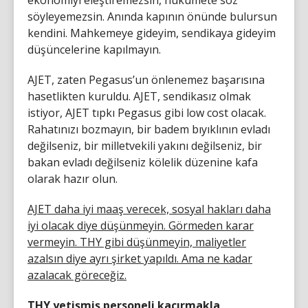
ekonomiyi eleştiremezsin, hükümete söz
söyleyemezsin. Anında kapının önünde bulursun
kendini. Mahkemeye gideyim, sendikaya gideyim
düşüncelerine kapılmayın.
AJET, zaten Pegasus’un önlenemez başarısına
hasetlikten kuruldu. AJET, sendikasız olmak
istiyor, AJET tıpkı Pegasus gibi low cost olacak.
Rahatınızı bozmayın, bir badem bıyıklının evladı
değilseniz, bir milletvekili yakını değilseniz, bir
bakan evladı değilseniz kölelik düzenine kafa
olarak hazır olun.
AJET daha iyi maaş verecek, sosyal hakları daha
iyi olacak diye düşünmeyin. Görmeden karar
vermeyin. THY gibi düşünmeyin, maliyetler
azalsın diye ayrı şirket yapıldı. Ama ne kadar
azalacak göreceğiz.
THY yetişmiş personeli kaçırmakla