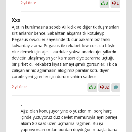
2 yıl önce
8
1
Xxx
Ajet in kurulmasına sebeb Ali kıdık ve diğer tk düşmanları
sırtlanlardır bence. Sabahtan akşama tk kötüleyip
Pegasus övücüler sayesinde tk dur bakalım biz farklı
kulvardayız ama Pegasus ile rekabet low cost da böyle
olur demek için ajet I kurdular yoksa anadolujet yıllardır
devletin ulaşılmayan yer kalmasın diye zararına uçtuğu
bir şirket di. Rekabeti kıyaslamayı şimdi görsünler. Tk da
çalışanlar hiç ağlamasın aldığımız paralar kötü diyen
çarpılır yeni girenler için durum vahim sadece.
2 yıl önce
8
32
.
Ağzı olan konuşuyor yine o yüzden mi borç harç
içinde yüzüyoruz düz devlet memuruyla aynı parayı
aldım 80 saat üzeri uçmama rağmen. Bu işi
yapmıyorsan ordan burdan duyduğun maaşla bana