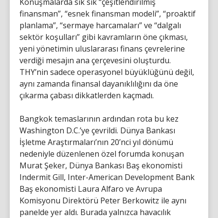
Konuşmalarda sık sık “çeşitlendirilmiş
finansman”, “esnek finansman modeli”, “proaktif
planlama”, “sermaye harcamaları” ve “dalgalı
sektör koşulları” gibi kavramların öne çıkması,
yeni yönetimin uluslararası finans çevrelerine
verdiği mesajın ana çerçevesini oluşturdu.
THY’nin sadece operasyonel büyüklüğünü değil,
aynı zamanda finansal dayanıklılığını da öne
çıkarma çabası dikkatlerden kaçmadı.
Bangkok temaslarının ardından rota bu kez
Washington D.C.’ye çevrildi. Dünya Bankası
İşletme Araştırmaları’nın 20’nci yıl dönümü
nedeniyle düzenlenen özel forumda konuşan
Murat Şeker, Dünya Bankası Baş ekonomisti
Indermit Gill, Inter-American Development Bank
Baş ekonomisti Laura Alfaro ve Avrupa
Komisyonu Direktörü Peter Berkowitz ile aynı
panelde yer aldı. Burada yalnızca havacılık