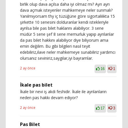
birlik olup dava açılsa daha iyi olmaz mı? Ayrı ayrı
dava açmak isteyenler mahkemeye neler sunmalı?
Yanılmıyorsam thy iç tüzüğüne göre sigortalılıkta 15
şirkette 10 senesini dolduranlar kendi istekleriyle
ayrılsa bile pas bilet haklarını alabiliyor. 3 sene
müdür 5 sene şef 8 sene memurluk yapıp ayrılanlar
da pas bilet hakkını alabiliyor diye biliyorum ama
emin değilim. Bu gibi bilgileri nasıl teyit
edebiliriz,ilave neler mahkemeye sunabiliriz yardımcı
olursanız seviniriz,saygılar,iyi bayramlar.
2 ay önce
16
1
İkale pas bilet
İkale bir nevi iş akdi feshidir. İkale ile ayrılanların
neden pas hakkı devam ediyor?
2 ay önce
17
3
Pas Bilet