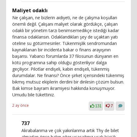
Maliyet odaklı
Ne çalışan, ne bizlerin aidiyeti, ne de çalışma koşulları
önemli değil. Çalışanı maliyet olarak gördükçe, çalışan
odaklı bir yönetim tarzı benimsemedikçe istediği kadar
finansa odaklansın. Odaklandıkları şey de uçaktan yatı
oteline su götürmesinler. Tükenmişlik sendromundan
kaynaklanan bir incidenta bakar o finans arayışının
başarısı. Yabancı forumlarda 37 filosunun dünyanın en
kötü programına sahip olduğu gösteriliyor dalga
geçiliyor. Pilotlar endişeli, kabin endişeli, tükenmiş
durumdalar. Ne finansı? Önce şirket içerisindeki tükenmiş
bıkmış mutsuz ekiplerin derdini bir dinlesin çözüm bulsun.
Bak kimse bayram ikramiyesi hakkında konuşmuyor.
Umudu bile tükettiniz.
2 ay önce
131
7
737
Akrabalarıma ve çok yakınlarıma artık Thy de bilet
almadan önce bakın eğer uçacağınız uçak küçük