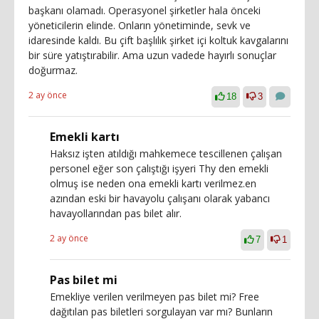
başkanı olamadı. Operasyonel şirketler hala önceki
yöneticilerin elinde. Onların yönetiminde, sevk ve
idaresinde kaldı. Bu çift başlılık şirket içi koltuk kavgalarını
bir süre yatıştırabilir. Ama uzun vadede hayırlı sonuçlar
doğurmaz.
2 ay önce
18
3
Emekli kartı
Haksız işten atıldığı mahkemece tescillenen çalışan
personel eğer son çalıştığı işyeri Thy den emekli
olmuş ise neden ona emekli kartı verilmez.en
azından eski bir havayolu çalışanı olarak yabancı
havayollarından pas bilet alır.
2 ay önce
7
1
Pas bilet mi
Emekliye verilen verilmeyen pas bilet mi? Free
dağıtılan pas biletleri sorgulayan var mı? Bunların