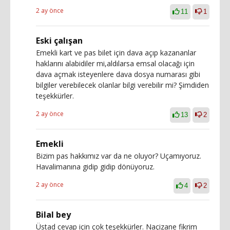
2 ay önce
11
1
Eski çalışan
Emekli kart ve pas bilet için dava açıp kazananlar
haklarını alabidiler mi,aldılarsa emsal olacağı için
dava açmak isteyenlere dava dosya numarası gibi
bilgiler verebilecek olanlar bilgi verebilir mi? Şimdiden
teşekkürler.
2 ay önce
13
2
Emekli
Bizim pas hakkımız var da ne oluyor? Uçamıyoruz.
Havalimanına gidip gidip dönüyoruz.
2 ay önce
4
2
Bilal bey
Üstad cevap için çok teşekkürler. Naçizane fikrim