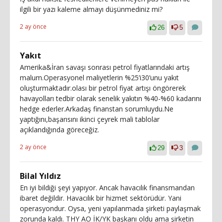
ilgili bir yazı kaleme almayı düşünmediniz mi?
2 ay önce
26
5
Yakıt
Amerika&İran savaşı sonrası petrol fiyatlarındaki artış
malum.Operasyonel maliyetlerin %25’i30’unu yakıt
oluşturmaktadır.olası bir petrol fiyat artışı öngörerek
havayolları tedbir olarak senelik yakıtın %40-%60 kadarını
hedge ederler.Arkadaş finanstan sorumluydu.Ne
yaptığını,başarısını ikinci çeyrek mali tablolar
açıklandığında göreceğiz.
2 ay önce
29
3
Bilal Yıldız
En iyi bildiği şeyi yapıyor. Ancak havacılık finansmandan
ibaret değildir. Havacılık bir hizmet sektörüdür. Yani
operasyondur. Oysa, yeni yapılanmada şirketi paylaşmak
zorunda kaldı. THY AO İK/YK başkanı oldu ama şirketin