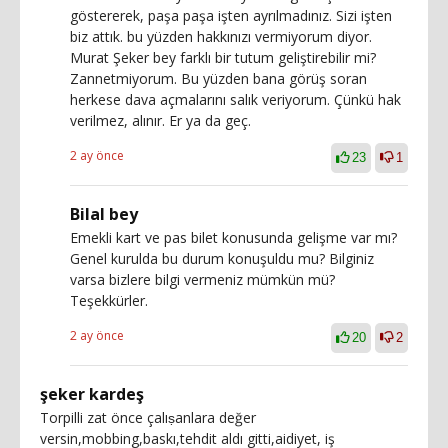
göstererek, paşa paşa işten ayrılmadınız. Sizi işten
biz attık. bu yüzden hakkınızı vermiyorum diyor.
Murat Şeker bey farklı bir tutum geliştirebilir mi?
Zannetmiyorum. Bu yüzden bana görüş soran
herkese dava açmalarını salık veriyorum. Çünkü hak
verilmez, alınır. Er ya da geç.
2 ay önce
23
1
Bilal bey
Emekli kart ve pas bilet konusunda gelişme var mı?
Genel kurulda bu durum konuşuldu mu? Bilginiz
varsa bizlere bilgi vermeniz mümkün mü?
Teşekkürler.
2 ay önce
20
2
şeker kardeş
Torpilli zat önce çalıṣanlara değer
versin,mobbing,baskı,tehdit aldı gitti,aidiyet, iş