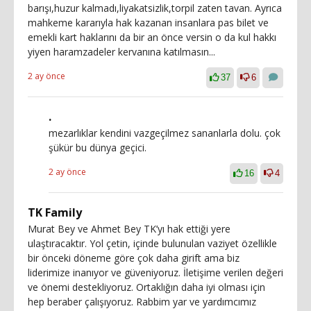
barışı,huzur kalmadı,liyakatsizlik,torpil zaten tavan. Ayrıca
mahkeme kararıyla hak kazanan insanlara pas bilet ve
emekli kart haklarını da bir an önce versin o da kul hakkı
yiyen haramzadeler kervanına katılmasın...
2 ay önce
37
6
.
mezarlıklar kendini vazgeçilmez sananlarla dolu. çok
şükür bu dünya geçici.
2 ay önce
16
4
TK Family
Murat Bey ve Ahmet Bey TK’yı hak ettiği yere
ulaştıracaktır. Yol çetin, içinde bulunulan vaziyet özellikle
bir önceki döneme göre çok daha girift ama biz
liderimize inanıyor ve güveniyoruz. İletişime verilen değeri
ve önemi destekliyoruz. Ortaklığın daha iyi olması için
hep beraber çalışıyoruz. Rabbim yar ve yardımcımız