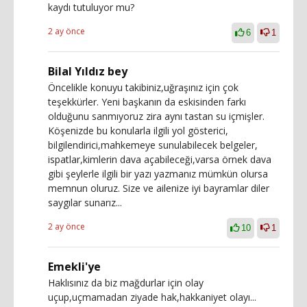
kaydı tutuluyor mu?
2 ay önce
6
1
Bilal Yıldız bey
Öncelikle konuyu takibiniz,uğraşınız için çok
teşekkürler. Yeni başkanın da eskisinden farkı
olduğunu sanmıyoruz zira aynı tastan su içmişler.
Köşenizde bu konularla ilgili yol gösterici,
bilgilendirici,mahkemeye sunulabilecek belgeler,
ispatlar,kimlerin dava açabileceği,varsa örnek dava
gibi şeylerle ilgili bir yazı yazmanız mümkün olursa
memnun oluruz. Size ve ailenize iyi bayramlar diler
saygılar sunarız...
2 ay önce
10
1
Emekli'ye
Haklısınız da biz mağdurlar için olay
uçup,uçmamadan ziyade hak,hakkaniyet olayı...