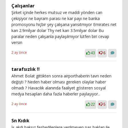
Çalışanlar
Şirket içinde herkes mutsuz ve maddi yönden can
çekişiyor ne bayram parası ne kar payı ne banka
promosyonu hiçbir şey çalışana yansıtmıyor Emirates net
karı 2.9milyar dolar Thy net karı 3.5milyar dolar Bu
paralar neden çalışanla paylaşılmıyor lütfen biri cevap
versin
2 ay önce
43
6
tarafsızlık !!
Ahmet Bolat gittikten sonra airporthaberin tavrı neden
değişti ? Neden haber olması gereken olaylar haber
olmadı ? Havacılık alanında faaliyet gösteren sosyal
medya hesapları daha fazla haberler paylaşıyor..
2 ay önce
22
5
Sn Kıdık
İş akdi haksız feshedilenlere verilmeyen pas hakları ile