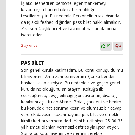
İş akdi feshedilen personel eğer mahkemeyi
kazanmışsa bunun haksız fesih olduğu
tescillenmiştir. Bu nedenle Personelin rızası dışında
da iş akdi feshedildiğinden pass bilet hakkı almalıdır.
Zira son 4 aylık ücret ve tazminat hakları da buna
işaret eder.
2 ay önce
19
4
PAS BİLET
Son genel kurula katılmadım. Bu konu konuşuldu mu
bilmiyorum. Ama zannetmiyorum. Çünkü benden
başkası takip etmiyor. Bu nedenle size geçen genel
kurulda ne olduğunu anlatayım. Koltuğa ilk
oturduğunda, sevgi pıtırcığı gibi davranan, diyalog
kapılarını açık tutan Ahmet Bolat, çark etti ve benim
bu konudaki net soruma kesin ve olumsuz bir cevap
vererek davasını kazanmayana pas bilet ve emekli
kimlik kartını vermem dedi. Yani bu zihniyet 25-30-35
yıl hizmeti olanları verimsizlik iftirasıyla işten atıyor.
Sonra bu kötü niyetini ve eylemini gerekçe