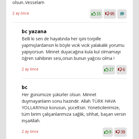
olsun..Vesselam
2 ay önce
15
95
bc yazana
Belli ki sen de hayatında her işini torpille
yapmışlardansın ki böyle vıcık vıcık yalakalık yorumu
yapıyorsun. Minnet duyacağına kula kul olmamayı
öğren sahibinin sesi,onun bunun yağcısı olma !
2 ay önce
27
6
bc
Her günümüze şükürler olsun. Minnet
duymayanların sonu hazindir. Allah TÜRK HAVA
YOLLARI’mızı korusun, yüceltsin. Yöneticilerimize,
tüm birim çalışanlarımıza sağlık, sıhhat, başarı versin
inşaAllah.
2 ay önce
8
39