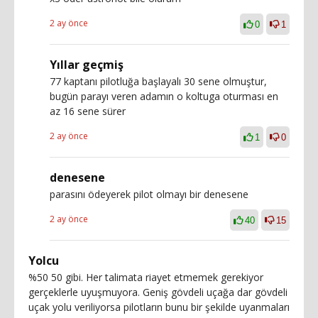
2 ay önce
0
1
Yıllar geçmiş
77 kaptanı pilotluğa başlayalı 30 sene olmuştur,
bugün parayı veren adamın o koltuga oturması en
az 16 sene sürer
2 ay önce
1
0
denesene
parasını ödeyerek pilot olmayı bir denesene
2 ay önce
40
15
Yolcu
%50 50 gibi. Her talimata riayet etmemek gerekiyor
gerçeklerle uyuşmuyora. Geniş gövdeli uçağa dar gövdeli
uçak yolu veriliyorsa pilotların bunu bir şekilde uyanmaları