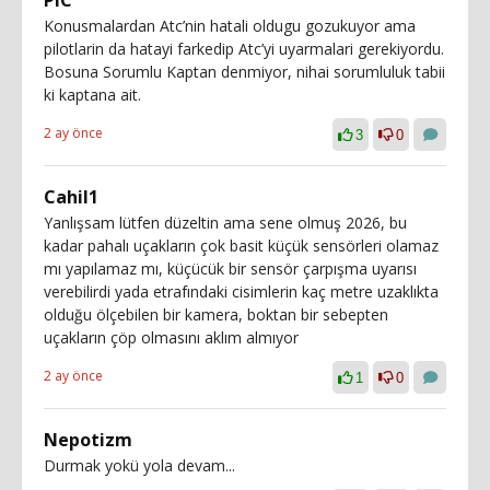
Konusmalardan Atc’nin hatali oldugu gozukuyor ama
pilotlarin da hatayi farkedip Atc’yi uyarmalari gerekiyordu.
Bosuna Sorumlu Kaptan denmiyor, nihai sorumluluk tabii
ki kaptana ait.
2 ay önce
3
0
Cahil1
Yanlışsam lütfen düzeltin ama sene olmuş 2026, bu
kadar pahalı uçakların çok basit küçük sensörleri olamaz
mı yapılamaz mı, küçücük bir sensör çarpışma uyarısı
verebilirdi yada etrafındaki cisimlerin kaç metre uzaklıkta
olduğu ölçebilen bir kamera, boktan bir sebepten
uçakların çöp olmasını aklım almıyor
2 ay önce
1
0
Nepotizm
Durmak yokü yola devam...