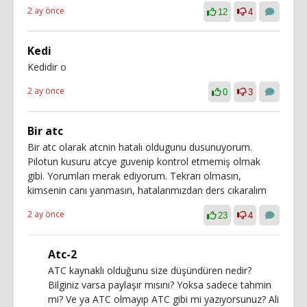
2 ay önce
12
4
Kedi
Kedidir o
2 ay önce
0
3
Bir atc
Bir atc olarak atcnin hatalı oldugunu dusunuyorum.
Pilotun kusuru atcye guvenip kontrol etmemiş olmak
gibi. Yorumları merak ediyorum. Tekrarı olmasın,
kimsenin canı yanmasın, hatalarımızdan ders cıkaralım
2 ay önce
23
4
Atc-2
ATC kaynaklı olduğunu size düşündüren nedir?
Bilginiz varsa paylaşır mısını? Yoksa sadece tahmin
mi? Ve ya ATC olmayıp ATC gibi mi yazıyorsunuz? Ali