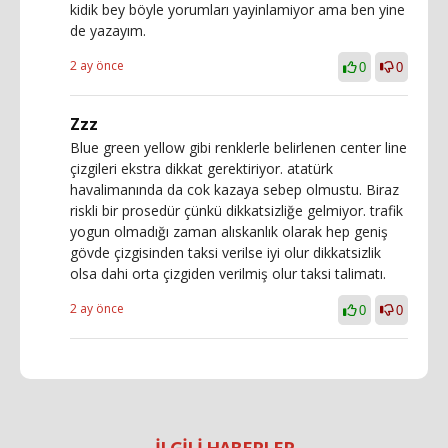
kidik bey böyle yorumları yayinlamiyor ama ben yine
de yazayım.
2 ay önce
0
0
Zzz
Blue green yellow gibi renklerle belirlenen center line
çizgileri ekstra dikkat gerektiriyor. atatürk
havalimanında da cok kazaya sebep olmustu. Biraz
riskli bir prosedür çünkü dikkatsizliğe gelmiyor. trafik
yogun olmadığı zaman alıskanlık olarak hep geniş
gövde çizgisinden taksi verilse iyi olur dikkatsizlik
olsa dahi orta çizgiden verilmiş olur taksi talimatı.
2 ay önce
0
0
İLGİLİ HABERLER