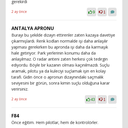
gerekirdi
2 ay önce
9
1
ANTALYA APRONU
Burayı bu şekilde dizayn ettirenler zaten kazaya davetiye
çıkarmışlardı. Renk kodları normalde işi daha anlaşılır
yapması gerekirken bu apronda işi daha da karmaşık
hale getiriyor. Park yerlerinin konumu daha da
anlaşılmaz. O radar anteni zaten herkesi çok tedirgin
ediyordu. Böyle bir kazanın olması kaçınılmazdı. Suçlu
aramak, pilotu ya da kuleciyi suçlamak işin en kolay
tarafı. Gidin önce o apronun dizaynındaki saçmalık
seviyesini bir görün, sonra kimin suçlu olduğuna karar
verirsiniz.
2 ay önce
43
1
F84
Önce eğitim. Hem pilotlar, hem de kontrolörler.