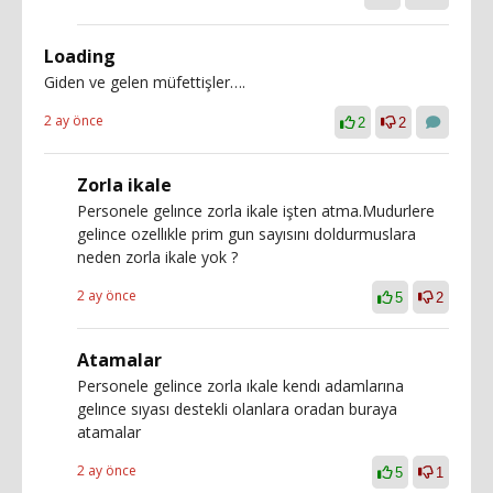
Loading
Giden ve gelen müfettişler….
2 ay önce
2
2
Zorla ikale
Personele gelınce zorla ikale işten atma.Mudurlere
gelince ozellıkle prim gun sayısını doldurmuslara
neden zorla ikale yok ?
2 ay önce
5
2
Atamalar
Personele gelince zorla ıkale kendı adamlarına
gelınce sıyası destekli olanlara oradan buraya
atamalar
2 ay önce
5
1