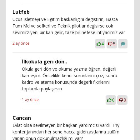
Lutfeb
Ucus isletneyi ve Egitim baskanligini degistirin, Basta
Tum Md ve sefkeri ve Teknik pilotlar degisirse cok
sevimirz yeni bir kan gelir, taze bir nefese ihtiyacimiz var
2 ay önce
4
5
İlkokula geri dön..
Okula geri dön ve okuma yazma öğren, değerli
kardeşim. Öncelikle kendi sorunlarını çöz, sonra
kadro ve atama konusunda değerli fikirlerini
toplumla paylaşırsın.
1 ay önce
0
0
Cancan
Evlat olsa sevilmeyen bir başkan yardımcısı vardı. Thy
kontenjanından her sene hacca giden.astlarına zulüm
yapan.onun dokunulmazlığı mı var?