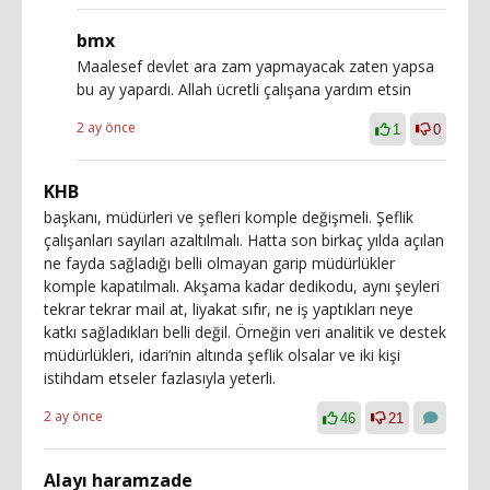
bmx
Maalesef devlet ara zam yapmayacak zaten yapsa
bu ay yapardı. Allah ücretli çalışana yardım etsin
2 ay önce
1
0
KHB
başkanı, müdürleri ve şefleri komple değişmeli. Şeflik
çalışanları sayıları azaltılmalı. Hatta son birkaç yılda açılan
ne fayda sağladığı belli olmayan garip müdürlükler
komple kapatılmalı. Akşama kadar dedikodu, aynı şeyleri
tekrar tekrar mail at, liyakat sıfır, ne iş yaptıkları neye
katkı sağladıkları belli değil. Örneğin veri analitik ve destek
müdürlükleri, idari’nin altında şeflik olsalar ve iki kişi
istihdam etseler fazlasıyla yeterli.
2 ay önce
46
21
Alayı haramzade