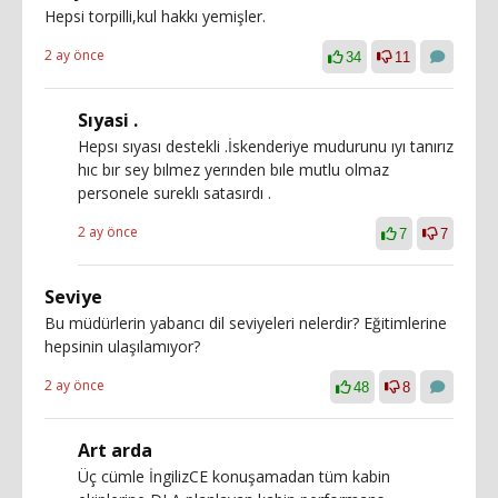
Hepsi torpilli,kul hakkı yemişler.
2 ay önce
34
11
Sıyasi .
Hepsı sıyası destekli .İskenderiye mudurunu ıyı tanırız
hıc bır sey bılmez yerınden bıle mutlu olmaz
personele sureklı satasırdı .
2 ay önce
7
7
Seviye
Bu müdürlerin yabancı dil seviyeleri nelerdir? Eğitimlerine
hepsinin ulaşılamıyor?
2 ay önce
48
8
Art arda
Üç cümle İngilizCE konuşamadan tüm kabin