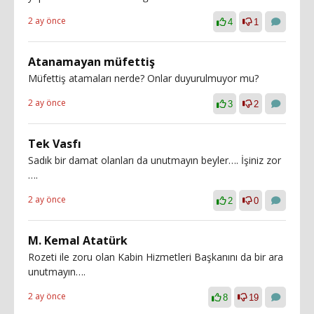
2 ay önce
4
1
Atanamayan müfettiş
Müfettiş atamaları nerde? Onlar duyurulmuyor mu?
2 ay önce
3
2
Tek Vasfı
Sadık bir damat olanları da unutmayın beyler…. İşiniz zor
….
2 ay önce
2
0
M. Kemal Atatürk
Rozeti ile zoru olan Kabin Hizmetleri Başkanını da bir ara
unutmayın….
2 ay önce
8
19