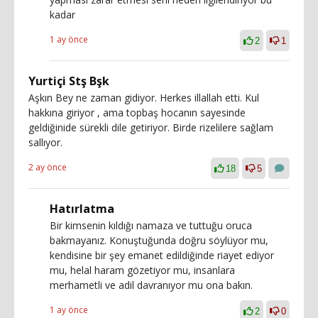
kadar
1 ay önce
2
1
Yurtiçi Stş Bşk
Aşkın Bey ne zaman gidiyor. Herkes illallah etti. Kul
hakkına giriyor , ama topbaş hocanın sayesinde
geldiğinide sürekli dile getiriyor. Birde rizelilere sağlam
sallıyor.
2 ay önce
18
5
Hatırlatma
Bir kimsenin kıldığı namaza ve tuttuğu oruca
bakmayanız. Konuştuğunda doğru söylüyor mu,
kendisine bir şey emanet edildiğinde riayet ediyor
mu, helal haram gözetiyor mu, insanlara
merhametli ve adil davranıyor mu ona bakın.
1 ay önce
2
0