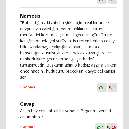
Namesis
"Bahsettiğiniz kişinin bu şirket için nasıl bir adalet
duygusuyla çalıştığını, yetim hakkını ve kurum
menfaatini korumak için nasıl gecesini gündüzüne
kattığını onunla yol yürüyen, iş üreten herkes çok iyi
bilir. Karalamaya çalıştığınız insan, tam da o
bahsettiğiniz usulsüzlüklere, haksız kazançlara ve
nankörlüklere geçit vermediği için hedef
tahtasındadır. Başkanın adını o hadsiz ağzına alırken
önce haddini, hududunu bileceksin klavye delikanlısı
seni
1 ay önce
2
1
Cevap
Askin bey cok kaliteli bir yonetici Begenmeyenleri
anlamak zor
2 ay önce
4
15