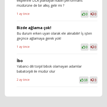
ekiplerine DLA planlayan kabin performans
müdürüne de bir alkış gelir mi ?
1 ay önce
0
0
Bizde ağlama çok!
Bu durum erken uyarı olarak ele alınabilir! İş işten
geçince ağlamaya gerek yok!
1 ay önce
0
0
İbo
Yabancı dili torpil bibok olamayan adamlar
babatorpili ile müdür olur
2 ay önce
18
3