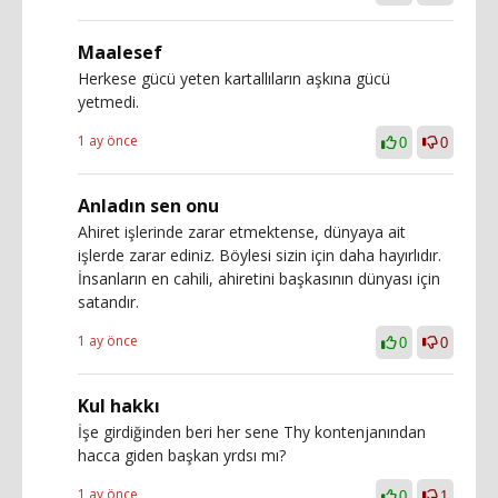
Maalesef
Herkese gücü yeten kartallıların aşkına gücü
yetmedi.
1 ay önce
0
0
Anladın sen onu
Ahiret işlerinde zarar etmektense, dünyaya ait
işlerde zarar ediniz. Böylesi sizin için daha hayırlıdır.
İnsanların en cahili, ahiretini başkasının dünyası için
satandır.
1 ay önce
0
0
Kul hakkı
İşe girdiğinden beri her sene Thy kontenjanından
hacca giden başkan yrdsı mı?
1 ay önce
0
1