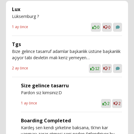
Lux
Lüksemburg ?
1 ay önce
0
0
Tgs
Bize gelince tasarruf adamlar başkanlık üstüne başkanlık
açıyor tabi devletin malı keriz yemeyen…
2 ay önce
12
7
Size gelince tasarru
Pardon siz kimsiniz:D
1 ay önce
2
2
Boarding Completed
Kardeş sen kendi şirketine baksana, tk’nın kar
yapması zarar etmesi seni neden ilgilendiriyor bu