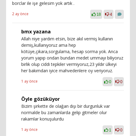
borclar ile işe gelesim yok artık .
2 ay önce
18
4
bmx yazana
Allah niye yardım etsin, bize akıl vermiş kullanın
demiş,kullanıyoruz ama hep
kötüye,çıkara,sorgulama, hesap sorma yok. Anca
yorum yapıp ondan bundan medet ummayı biliyoruz
birlik olup ciddi tepkiler vermiyoruz,23 yıldır ülkeyi
her bakımdan iyice mahvedenlere oy veriyoruz.
1 ay önce
0
0
Öyle gözüküyor
Bizim şirkette de olağan dışı bir durgunluk var
normalde bu zamanlarda gelip gitmeler olur
rakamlar konuşulurdu
1 ay önce
1
0