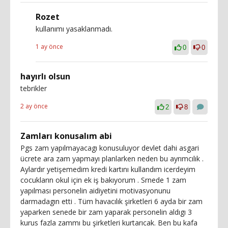
Rozet
kullanımı yasaklanmadı.
1 ay önce
0
0
hayırlı olsun
tebrikler
2 ay önce
2
8
Zamları konusalım abi
Pgs zam yapılmayacagı konusuluyor devlet dahi asgari
ücrete ara zam yapmayı planlarken neden bu ayrımcılık .
Aylardır yetişemedim kredi kartını kullandım icerdeyim
cocukların okul için ek iş bakıyorum . Srnede 1 zam
yapılması personelin aidiyetini motivasyonunu
darmadagın etti . Tüm havacılık şirketleri 6 ayda bir zam
yaparken senede bir zam yaparak personelin aldıgı 3
kurus fazla zammı bu şirketleri kurtarıcak. Ben bu kafa