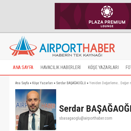
ANA SAYFA
HAVACILIK HABERLERİ
KÖŞE YAZARLARI
FO
Ana Sayfa
»
Köşe Yazarları
»
Serdar BAŞAĞAOĞLU
»
Yeniden Değerleme… Değer 
Serdar BAŞAĞAOĞ
sbasagaoglu@airporthaber.com