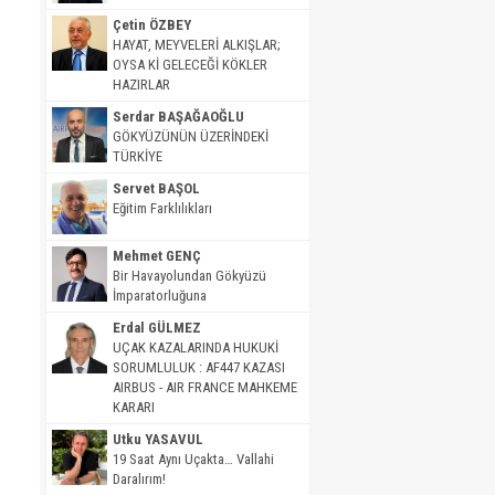
Çetin ÖZBEY
HAYAT, MEYVELERİ ALKIŞLAR;
OYSA Kİ GELECEĞİ KÖKLER
HAZIRLAR
Serdar BAŞAĞAOĞLU
GÖKYÜZÜNÜN ÜZERİNDEKİ
TÜRKİYE
Servet BAŞOL
Eğitim Farklılıkları
Mehmet GENÇ
Bir Havayolundan Gökyüzü
İmparatorluğuna
Erdal GÜLMEZ
UÇAK KAZALARINDA HUKUKİ
SORUMLULUK : AF447 KAZASI
AIRBUS - AIR FRANCE MAHKEME
KARARI
Utku YASAVUL
19 Saat Aynı Uçakta… Vallahi
Daralırım!