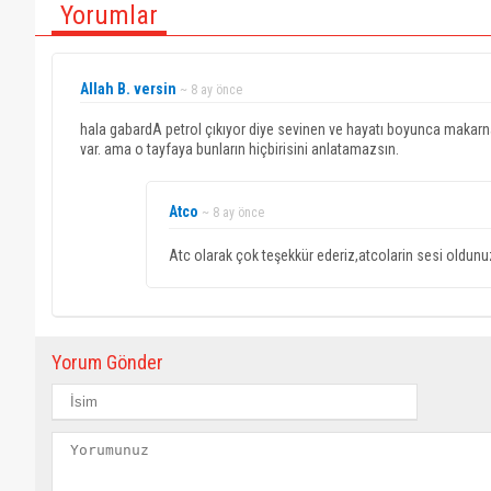
Yorumlar
Allah B. versin
~ 8 ay önce
hala gabardA petrol çıkıyor diye sevinen ve hayatı boyunca makarna
var. ama o tayfaya bunların hiçbirisini anlatamazsın.
Atco
~ 8 ay önce
Atc olarak çok teşekkür ederiz,atcolarin sesi oldunuz.
Yorum Gönder