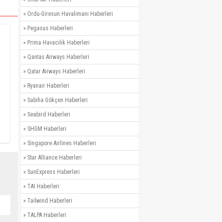
»
Ordu-Giresun Havalimanı Haberleri
»
Pegasus Haberleri
»
Prima Havacılık Haberleri
»
Qantas Airways Haberleri
»
Qatar Airways Haberleri
»
Ryanair Haberleri
»
Sabiha Gökçen Haberleri
»
Seabird Haberleri
»
SHGM Haberleri
»
Singapore Airlines Haberleri
»
Star Alliance Haberleri
»
SunExpress Haberleri
»
TAI Haberleri
»
Tailwind Haberleri
»
TALPA Haberleri