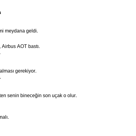
a
mi meydana geldi
.
, Airbus AOT bastı.
.
alması gerekiyor.
.
ten senin bineceğin son uçak o olur.
malı.