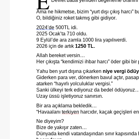
E
Devlet baba yeniden değerleme oranını 
Ama ne hikmetse, bizim “yurt dışı çıkış harcı” 
O, bildiğiniz roket takmış gibi gidiyor.
2024’de
500TL idi.
2025 Ocak’ta
710
oldu.
9
Eylül’de
ara zamla
1000 lira
yapı
lı
verdi
.
2026 için de artık
1250 TL.
Allah bereket versin…
Her çıkışta “kendimizi ihbar harcı” öder gibi bir 
Yahu ben yurt dışına çıkarken
niye vergi ödü
Giderken para ver, dönerken bavul açtır, pasapo
atarken “hayırlı yolculuklar vergisi.”
Sanki ülkeyi terk ediyoruz da bedel ödüyoruz
Uzay üssü işletiyoruz sanırsın.
Bir ara açıklama bekledik…
“Havaalanı
terkiyen
harcıdır, kaçak geçişleri en
Ne diyeyim?
Bize de yakışır zaten…
Dünyada kendi vatandaşından sınır kapısında h