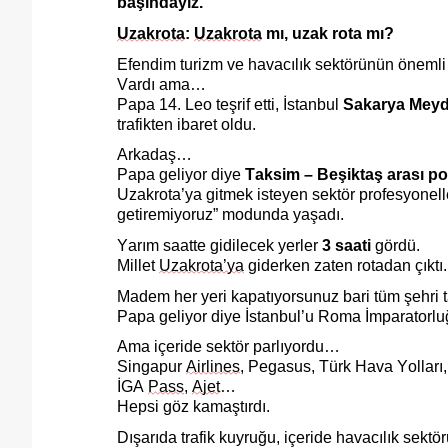
başındayız.
Uzakrota
:
Uzakrota
mı, uzak rota mı?
Efendim turizm ve havacılık sektörünün öneml
Vardı ama…
Papa 14. Leo teşrif etti, İstanbul
Sakarya Mey
trafikten ibaret oldu.
Arkadaş…
Papa geliyor diye
Taksim – Beşiktaş arası pos
Uzakrota’ya
gitmek isteyen sektör profesyonell
getiremiyoruz” modunda yaşadı.
Yarım saatte gidilecek yerler
3 saati
gördü.
Millet
Uzakrota’ya
giderken zaten rotadan çıktı.
Madem her yeri kapatıyorsunuz bari tüm şehri ta
Papa geliyor diye İstanbul’u Roma İmparator
Ama içeride sektör parlıyordu…
Singapur
Airlines
,
Pegasus
,
T
ürk Hava Yolları
İGA
Pass
,
Ajet
…
Hepsi göz kamaştırdı.
Dışarıda trafik kuyruğu, içeride havacılık sektör