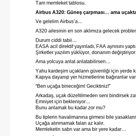
Tam memleket tablosu.
Airbus A320: Güneş çarpması… ama uçakt
Ve gelelim Airbus
’a
…
A320 ailesinin en son aklımıza gelecek
proble
Durum ciddi tabii…
EASA acil direktif yayınladı, FAA aynısını yaptı
Şirketler yazılım yüklüyor, donanım değiştiriyor
Ama yolcuya anlat anlatabilirsen…
Yahu kardeşim uçakların güvenliği için yerde k
Kapıya dayanıp yer hizmetlerine bağıranlar var
“Ben uçağa bineceğim! Geciktiniz!”
Arkadaş, uçak düzeltilmeden seni bindirsek za
Emniyet için bekleniyor…
Bunu anlamak bu kadar zor mu?
Bu tiplerin havalimanına girmesi bile yasaklan
Uçağa alınmamak falan az kalır.
Memleketin sabrı var ama bir yere kadar…