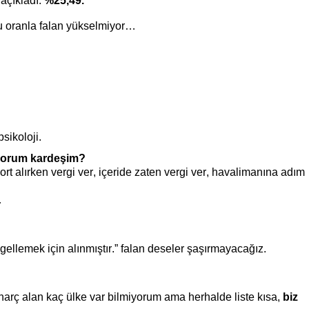
açıkladı:
%25,49.
bu oranla falan yükselmiyor…
psikoloji.
yorum kardeşim?
rt alırken vergi ver, içeride zaten vergi ver, havalimanına adım
…
gellemek için alınmıştır.” falan deseler şaşırmayacağız.
arç alan kaç ülke var bilmiyorum ama herhalde liste kısa,
biz