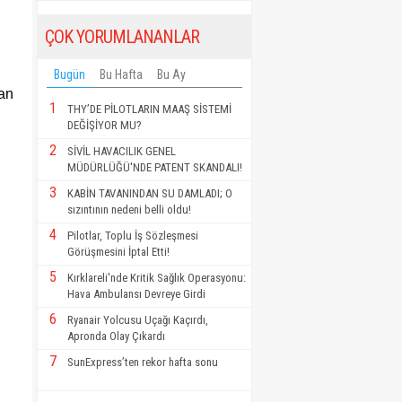
ÇOK YORUMLANANLAR
Bugün
Bu Hafta
Bu Ay
lan
1
THY’DE PİLOTLARIN MAAŞ SİSTEMİ
DEĞİŞİYOR MU?
2
SİVİL HAVACILIK GENEL
MÜDÜRLÜĞÜ'NDE PATENT SKANDALI!
3
KABİN TAVANINDAN SU DAMLADI; O
sızıntının nedeni belli oldu!
4
Pilotlar, Toplu İş Sözleşmesi
Görüşmesini İptal Etti!
5
Kırklareli'nde Kritik Sağlık Operasyonu:
Hava Ambulansı Devreye Girdi
6
Ryanair Yolcusu Uçağı Kaçırdı,
Apronda Olay Çıkardı
7
SunExpress’ten rekor hafta sonu