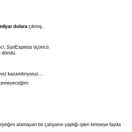
milyar dolara
çıkmış.
nci,
SunExpress
üçüncü.
e döndü.
döviz kazandırıyoruz…
eçemeyeceğim:
ılığını alamayan bir çalışanın yaptığı işten kimseye fayda