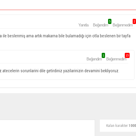
5
2
Yanıtla
Beğendim
Beğenmedim
 ile beslenmiş ama artık makarna bile bulamadığı için otla beslenen bir tayfa
1
15
Beğendim
Beğenmedim
atecelerin sorunlarini dile getirdiniz yazilarinizin devamini bekliyoruz.
Kalan karakter
1000