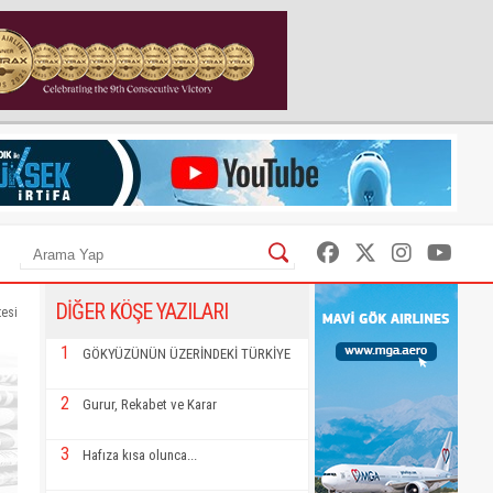
DİĞER KÖŞE YAZILARI
tesi
1
GÖKYÜZÜNÜN ÜZERİNDEKİ TÜRKİYE
2
Gurur, Rekabet ve Karar
3
Hafıza kısa olunca...