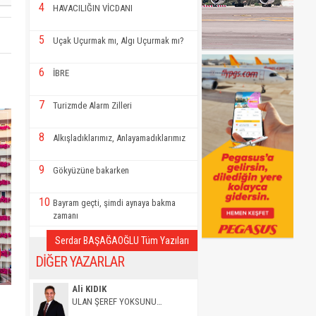
4
HAVACILIĞIN VİCDANI
5
Uçak Uçurmak mı, Algı Uçurmak mı?
6
İBRE
7
Turizmde Alarm Zilleri
8
Alkışladıklarımız, Anlayamadıklarımız
9
Gökyüzüne bakarken
10
Bayram geçti, şimdi aynaya bakma
zamanı
Serdar BAŞAĞAOĞLU Tüm Yazıları
DİĞER YAZARLAR
Ali KIDIK
ULAN ŞEREF YOKSUNU…