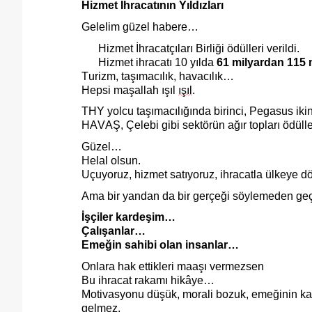
Hizmet İhracatının Yıldızları
Gelelim güzel habere…
Hizmet İhracatçıları Birliği ödülleri verildi.
Hizmet ihracatı 10 yılda
61 milyardan 115 
Turizm, taşımacılık, havacılık…
Hepsi maşallah ışıl
ışıl
.
THY yolcu taşımacılığında birinci, Pegasus iki
HAVAŞ, Çelebi gibi sektörün ağır topları ödüll
Güzel…
Helal olsun.
Uçuyoruz, hizmet satıyoruz, ihracatla ülkeye 
Ama bir yandan da bir gerçeği söylemeden g
İşçiler kardeşim…
Çalışanlar…
Emeğin sahibi olan insanlar…
Onlara hak ettikleri maaşı vermezsen
Bu ihracat rakamı hikâye…
Motivasyonu düşük, morali bozuk, emeğinin karş
gelmez.