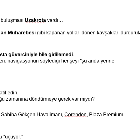
i buluşması
Uzakrota
vardı…
dan Muharebesi
gibi kapanan yollar, dönen kavşaklar, durduru
ta güverciniyle bile gidilemedi.
eri, navigasyonun söylediği her şeyi “şu anda yerine
til edin.
luğu zamanına döndürmeye gerek var mıydı?
, Sabiha Gökçen
Havalimanı
,
Corendon
, Plaza Premium,
ü “uçuyor.”