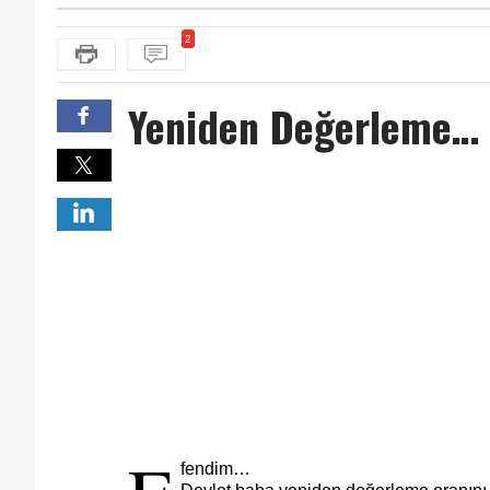
2
Yeniden Değerleme… 
fendim…