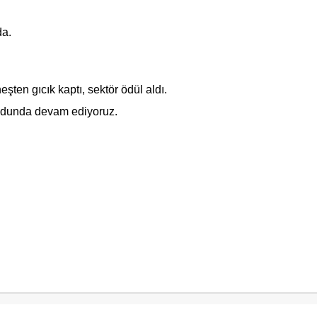
da.
şten gıcık kaptı, sektör ödül aldı.
modunda devam ediyoruz.