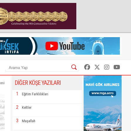
DİĞER KÖŞE YAZILARI
tesi
1
Eğitim Farklılıkları
2
Keltler
3
Maşallah