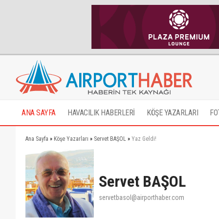
ANA SAYFA
HAVACILIK HABERLERİ
KÖŞE YAZARLARI
FO
Ana Sayfa
»
Köşe Yazarları
»
Servet BAŞOL
»
Yaz Geldi!
Servet BAŞOL
servetbasol@airporthaber.com