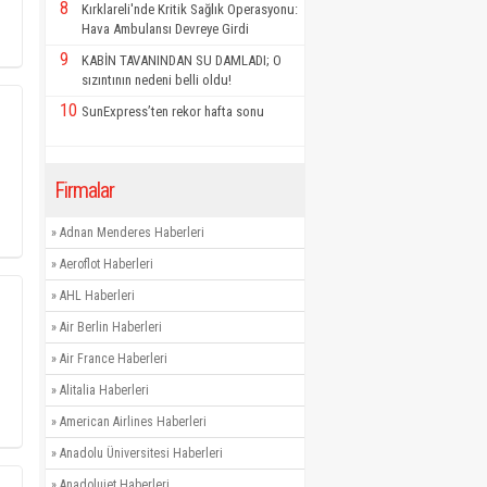
8
Kırklareli'nde Kritik Sağlık Operasyonu:
Hava Ambulansı Devreye Girdi
9
KABİN TAVANINDAN SU DAMLADI; O
sızıntının nedeni belli oldu!
10
SunExpress’ten rekor hafta sonu
Firmalar
»
Adnan Menderes Haberleri
»
Aeroflot Haberleri
»
AHL Haberleri
»
Air Berlin Haberleri
»
Air France Haberleri
»
Alitalia Haberleri
»
American Airlines Haberleri
»
Anadolu Üniversitesi Haberleri
»
Anadolujet Haberleri