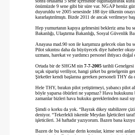
sonra ortalama 5 sene içerisinde olgunlaştırarak kura
önümüzde 9 sene gibi bir süre var. NGAP henüz gü
duyuruldu ve 2005 senesinde 188 üye ülkenin onayı 
kararlaştırılmıştı. Bizde 2011 de ancak verilmeye baş
Hep yumurtanın kapıya gelmesini bekleriz ama bu se
Bakanlığı, Ulaştırma Bakanlığı, Sosyal Güvenlik
Ba
Anayasa mad.90 son ile karşımıza gelecek olan bu so
Pilot sıkıntısı daha da büyüyecek diye haberler okuy
uzmanı,
harekat
ve yardımcı personel ihtiyacı doğal 
Ortada bir de SHGM
nin
7-7
-2005
tarihli Genelges
uçak siparişi veriliyor, hangi şirket bu genelgenin 
Şirketler kendi başlarına gereken personeli THY da
Hele THY, bırakın pilot yetiştirmeyi, yabancı pilot 
böyle yaparsa öbürleri ne yapmaz? Hava hukukunu b
zamanlar bizleri hava hukuku gereklerinden nasıl sıyr
Şimdi o korku da yok. “Bayrak dikey
stabilizere
çiz
deniyor. “Tekerlekli iskemle Meydan İşleticileri tar
işleticileri. 34 haftadır yazıyorum. Bazen bana kızıy
Bazen de bu konular derin konular, kimse seni anlam