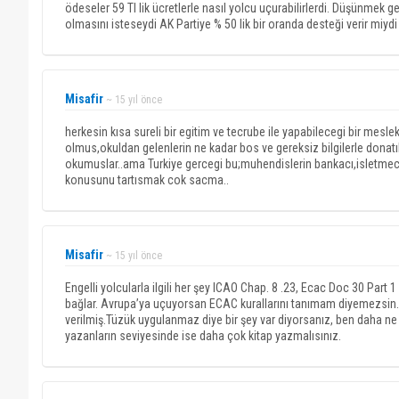
ödeseler 59 Tl lik ücretlerle nasıl yolcu uçurabilirlerdi. Düşünmek 
olmasını isteseydi AK Partiye % 50 lik bir oranda desteği verir miydi
Misafir
~ 15 yıl önce
herkesin kısa sureli bir egitim ve tecrube ile yapabilecegi bir mes
olmus,okuldan gelenlerin ne kadar bos ve gereksiz bilgilerle donat
okumuslar..ama Turkiye gercegi bu;muhendislerin bankacı,isletmec
konusunu tartısmak cok sacma..
Misafir
~ 15 yıl önce
Engelli yolcularla ilgili her şey ICAO Chap. 8 .23, Ecac Doc 30 Part 1 
bağlar. Avrupa’ya uçuyorsan ECAC kurallarını tanımam diyemezsin. 
verilmiş.Tüzük uygulanmaz diye bir şey var diyorsanız, ben daha ne
yazanların seviyesinde ise daha çok kitap yazmalısınız.