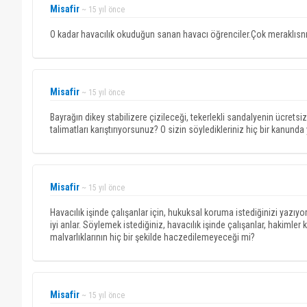
Misafir
~ 15 yıl önce
O kadar havacılık okuduğun sanan havacı öğrenciler.Çok meraklısn
Misafir
~ 15 yıl önce
Bayrağın dikey stabilizere çizileceği, tekerlekli sandalyenin ücrets
talimatları karıştırıyorsunuz? O sizin söyledikleriniz hiç bir kanunda y
Misafir
~ 15 yıl önce
Havacılık işinde çalışanlar için, hukuksal koruma istediğinizi yaz
iyi anlar. Söylemek istediğiniz, havacılık işinde çalışanlar, hakiml
malvarlıklarının hiç bir şekilde haczedilemeyeceği mi?
Misafir
~ 15 yıl önce