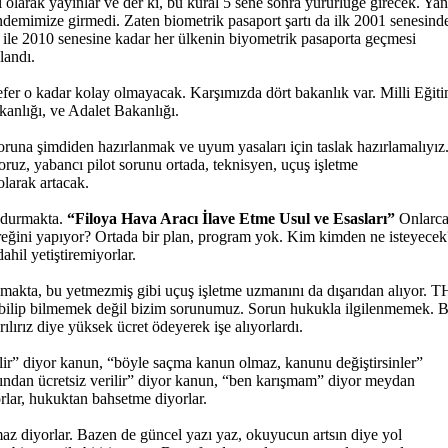
l olarak yayınlar ve der ki, bu kural 5 sene sonra yürürlüğe girecek. Yan
ndemimize girmedi. Zaten
biometrik
pasaport şartı da ilk 2001 senesind
ile 2010 senesine kadar her ülkenin
biyometrik
pasaporta geçmesi
landı.
fer o kadar kolay olmayacak. Karşımızda dört bakanlık var. Milli Eğit
kanlığı,
ve Adalet Bakanlığı.
runa şimdiden hazırlanmak ve uyum yasaları için taslak hazırlamalıyız
oruz, yabancı pilot sorunu ortada, teknisyen, uçuş işletme
olarak artacak.
i durmakta.
“Filoya Hava Aracı İlave Etme Usul ve Esasları”
Onlarc
gereğini yapıyor? Ortada bir plan, program yok. Kim kimden ne isteyecek
dahil
yetiştiremiyorlar.
almakta, bu yetmezmiş gibi uçuş işletme uzmanını da dışarıdan alıyor. 
ilip bilmemek değil bizim sorunumuz. Sorun hukukla ilgilenmemek. B
ılırız diye yüksek ücret ödeyerek işe alıyorlardı.
ilir” diyor kanun, “böyle saçma kanun olmaz, kanunu değiştirsinler”
afından ücretsiz verilir” diyor kanun, “ben karışmam” diyor meydan
orlar, hukuktan bahsetme diyorlar.
az diyorlar. Bazen de güncel yazı yaz, okuyucun artsın diye yol