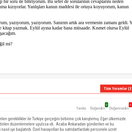
 bir soru ile bitiriyorum. Bu sefer de sorularının cevaplarını neden
ıma kızıyorlar. Yanlışları kanun maddesi ile ortaya koyuyorum, kanun
rum, yazıyorum, yazıyorum. Sanırım artık ara vermenin zamanı geldi. 
se kitap yazmak. Eylül ayına kadar bana müsaade. Kısmet olursa Eylül
ışacağım.
ğil mi?
Tüm Yorumlar (2
0
0
Yanıtla
Beğendim
Beğenmedim
ilen gereklilikler ile Türkiye gerçeğini birbirine çok karıştırmış. Eğer ülkemizde
etirilen düzenlemelere uyulssa idi.. Acaba Ankaradan gönderilen ve bu
nasıl işe başlatırdı. Özel havayolları bu satndartlardaki personele ücret