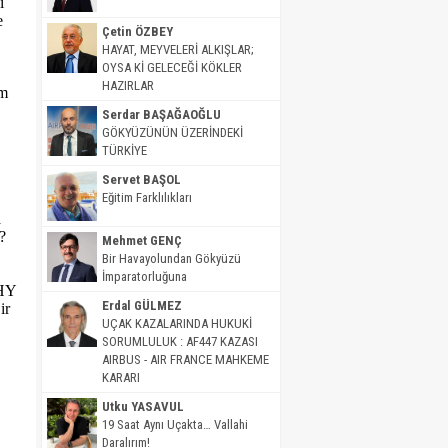
i
e
Çetin ÖZBEY
HAYAT, MEYVELERİ ALKIŞLAR;
OYSA Kİ GELECEĞİ KÖKLER
HAZIRLAR
im
Serdar BAŞAĞAOĞLU
GÖKYÜZÜNÜN ÜZERİNDEKİ
.
TÜRKİYE
Servet BAŞOL
Eğitim Farklılıkları
a
?
Mehmet GENÇ
Bir Havayolundan Gökyüzü
İmparatorluğuna
THY
Erdal GÜLMEZ
ir
UÇAK KAZALARINDA HUKUKİ
SORUMLULUK : AF447 KAZASI
AIRBUS - AIR FRANCE MAHKEME
KARARI
Utku YASAVUL
19 Saat Aynı Uçakta… Vallahi
Daralırım!