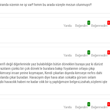
ziranda vizenin ne işi var!! hımm bu arada vizeyle mezun olunmuyo!!
0
0
Yanıtla
Beğendim
Beğenmedim
0
0
Yanıtla
Beğendim
Beğenmedim
fi değil diğerlerinide yaz bulabildiğin bütün dönekleri buraya yaz ki dürüst
 yazıların çünkü bir çok dönek te buralara bakıp foyalarının ortaya çıkıp
a kimseyi insan yerine koymayan, Kendi çıkarları dışında kimseye nefes dahi
ılarıda çıkar buradan. Havacıyım diye hava atan sokakta görsen selam
i havacılık haberi ne kadar cılık bir iş yaptığımızın belgesi,izahatı,söylemi işte
0
0
Yanıtla
Beğendim
Beğenmedim