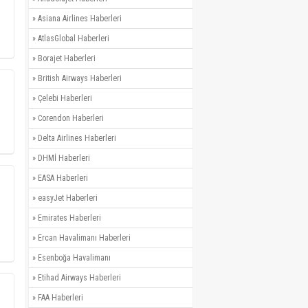
»
Asiana Airlines Haberleri
»
AtlasGlobal Haberleri
»
Borajet Haberleri
»
British Airways Haberleri
»
Çelebi Haberleri
»
Corendon Haberleri
»
Delta Airlines Haberleri
»
DHMİ Haberleri
»
EASA Haberleri
»
easyJet Haberleri
»
Emirates Haberleri
»
Ercan Havalimanı Haberleri
»
Esenboğa Havalimanı
»
Etihad Airways Haberleri
»
FAA Haberleri