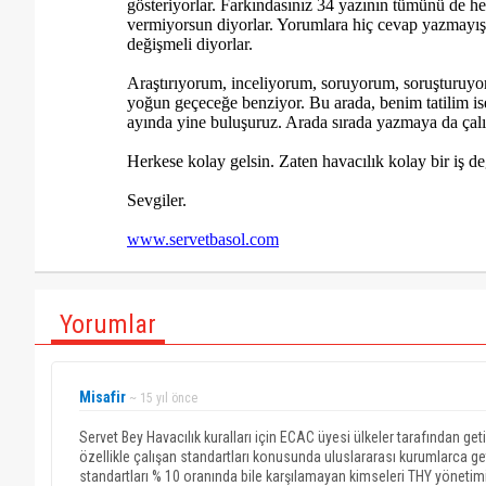
gösteriyorlar. Farkındasınız 34 yazının tümünü de hep
vermiyorsun diyorlar. Yorumlara hiç cevap yazmayış
değişmeli diyorlar.
Araştırıyorum, inceliyorum, soruyorum, soruşturuyo
yoğun geçeceğe benziyor. Bu arada, benim tatilim i
ayında yine buluşuruz. Arada sırada yazmaya da çal
Herkese kolay gelsin. Zaten havacılık kolay bir iş de
Sevgiler.
www.servetbasol.com
Yorumlar
Misafir
~ 15 yıl önce
Servet Bey Havacılık kuralları için ECAC üyesi ülkeler tarafından getir
özellikle çalışan standartları konusunda uluslararası kurumlarca g
standartları % 10 oranında bile karşılamayan kimseleri THY yönetimi 