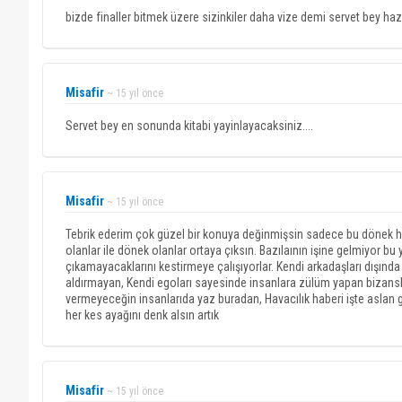
bizde finaller bitmek üzere sizinkiler daha vize demi servet bey ha
Misafir
~ 15 yıl önce
Servet bey en sonunda kitabi yayinlayacaksiniz....
Misafir
~ 15 yıl önce
Tebrik ederim çok güzel bir konuya değinmişsin sadece bu dönek heri
olanlar ile dönek olanlar ortaya çıksın. Bazılaının işine gelmiyor bu
çıkamayacaklarını kestirmeye çalışıyorlar. Kendi arkadaşları dışınd
aldırmayan, Kendi egoları sayesinde insanlara zülüm yapan bizansl
vermeyeceğin insanlarıda yaz buradan, Havacılık haberi işte aslan gib
her kes ayağını denk alsın artık
Misafir
~ 15 yıl önce