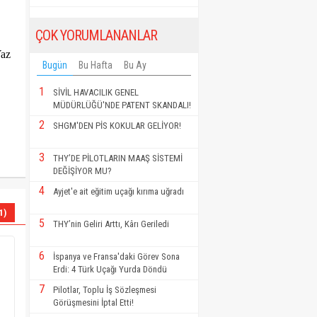
ÇOK YORUMLANANLAR
Yaz
Bugün
Bu Hafta
Bu Ay
1
SİVİL HAVACILIK GENEL
MÜDÜRLÜĞÜ'NDE PATENT SKANDALI!
2
SHGM'DEN PİS KOKULAR GELİYOR!
3
THY’DE PİLOTLARIN MAAŞ SİSTEMİ
DEĞİŞİYOR MU?
4
Ayjet'e ait eğitim uçağı kırıma uğradı
1)
5
THY’nin Geliri Arttı, Kârı Geriledi
6
İspanya ve Fransa'daki Görev Sona
Erdi: 4 Türk Uçağı Yurda Döndü
7
Pilotlar, Toplu İş Sözleşmesi
Görüşmesini İptal Etti!