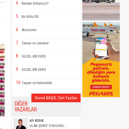
4
Nereye Gidiyoruz?
5
Bir Bölü Elli
6
Atasözleri
7
Zaman ve zamane!
8
GÜZEL BİR DERS
9
GÜZEL BİR DERS
10
Yaşam ve farkındalık
Servet BAŞOL Tüm Yazıları
DİĞER
YAZARLAR
Ali KIDIK
ULAN ŞEREF YOKSUNU…