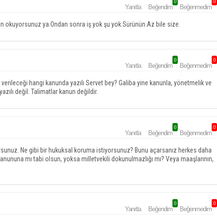
0
0
Yanıtla
Beğendim
Beğenmedim
ın okuyorsunuz ya.Ondan sonra iş yok şu yok.Sürünün.Az bile size.
0
0
Yanıtla
Beğendim
Beğenmedim
iz verileceği hangi kanunda yazılı Servet bey? Galiba yine kanunla, yönetmelik ve
azılı değil. Talimatlar kanun değildir.
0
0
Yanıtla
Beğendim
Beğenmedim
ıyorsunuz. Ne gibi bir hukuksal koruma istiyorsunuz? Bunu açarsanız herkes daha
er kanununa mı tabi olsun, yoksa milletvekili dokunulmazlığı mı? Veya maaşlarının,
0
0
Yanıtla
Beğendim
Beğenmedim