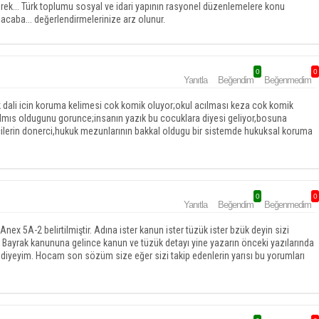
gerek... Türk toplumu sosyal ve idari yapının rasyonel düzenlemelere konu
 acaba... değerlendirmelerinize arz olunur.
0
0
Yanıtla
Beğendim
Beğenmedim
lek dali icin koruma kelimesi cok komik oluyor;okul acılması keza cok komik
ılmıs oldugunu gorunce;insanın yazık bu cocuklara diyesi geliyor,bosuna
ilerin donerci,hukuk mezunlarının bakkal oldugu bir sistemde hukuksal koruma
0
0
Yanıtla
Beğendim
Beğenmedim
Anex 5A-2 belirtilmiştir. Adına ister kanun ister tüzük ister bzük deyin sizi
Bayrak kanununa gelince kanun ve tüzük detayı yine yazarın önceki yazılarında
 diyeyim. Hocam son sözüm size eğer sizi takip edenlerin yarısı bu yorumları