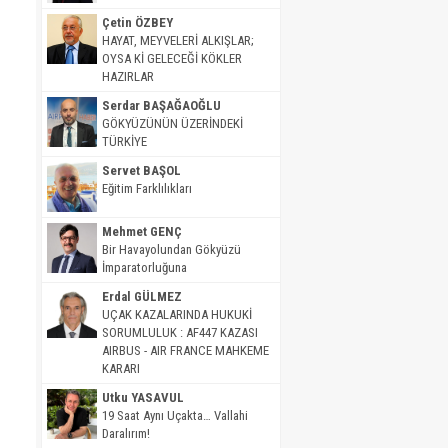
Çetin ÖZBEY
HAYAT, MEYVELERİ ALKIŞLAR;
OYSA Kİ GELECEĞİ KÖKLER
HAZIRLAR
Serdar BAŞAĞAOĞLU
GÖKYÜZÜNÜN ÜZERİNDEKİ
TÜRKİYE
Servet BAŞOL
Eğitim Farklılıkları
Mehmet GENÇ
Bir Havayolundan Gökyüzü
İmparatorluğuna
Erdal GÜLMEZ
UÇAK KAZALARINDA HUKUKİ
SORUMLULUK : AF447 KAZASI
AIRBUS - AIR FRANCE MAHKEME
KARARI
Utku YASAVUL
19 Saat Aynı Uçakta… Vallahi
Daralırım!