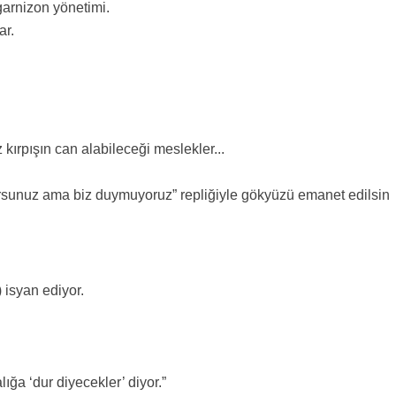
garnizon yönetimi.
ar.
z kırpışın can alabileceği meslekler...
rsunuz ama biz duymuyoruz” repliğiyle gökyüzü emanet edilsin
 isyan ediyor.
ğa ‘dur diyecekler’ diyor.”