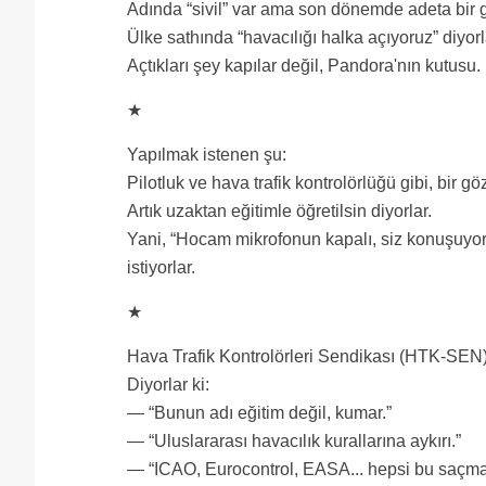
Adında “sivil” var ama son dönemde adeta bir 
Ülke sathında “havacılığı halka açıyoruz” diyorl
Açtıkları şey kapılar değil, Pandora'nın kutusu.
★
Yapılmak istenen şu:
Pilotluk ve hava trafik kontrolörlüğü gibi, bir gö
Artık uzaktan eğitimle öğretilsin diyorlar.
Yani, “Hocam mikrofonun kapalı, siz konuşuyo
istiyorlar.
★
Hava Trafik Kontrolörleri Sendikası (HTK-SEN)
Diyorlar ki:
— “Bunun adı eğitim değil, kumar.”
— “Uluslararası havacılık kurallarına aykırı.”
— “ICAO, Eurocontrol, EASA... hepsi bu saçmalı