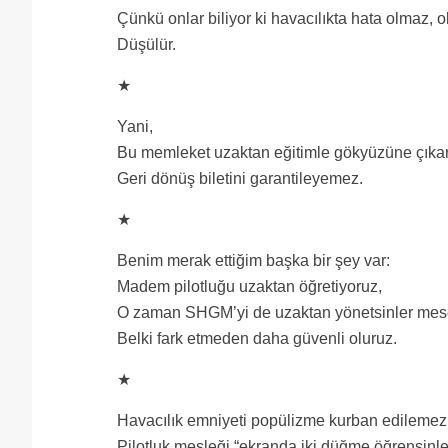
Çünkü onlar biliyor ki havacılıkta hata olmaz, o
Düşülür.
★
Yani,
Bu memleket uzaktan eğitimle gökyüzüne çıka
Geri dönüş biletini garantileyemez.
★
Benim merak ettiğim başka bir şey var:
Madem pilotluğu uzaktan öğretiyoruz,
O zaman SHGM’yi de uzaktan yönetsinler mes
Belki fark etmeden daha güvenli oluruz.
★
Havacılık emniyeti popülizme kurban edilemez
Pilotluk mesleği “ekranda iki düğme öğrensinle