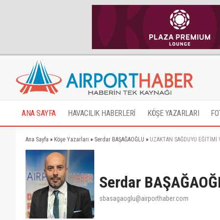
ANA SAYFA
HAVACILIK HABERLERİ
KÖŞE YAZARLARI
FO
Ana Sayfa
»
Köşe Yazarları
»
Serdar BAŞAĞAOĞLU
»
UZAKTAN SAĞDUYU EĞİTİMİ 
Serdar BAŞAĞAOĞ
sbasagaoglu@airporthaber.com