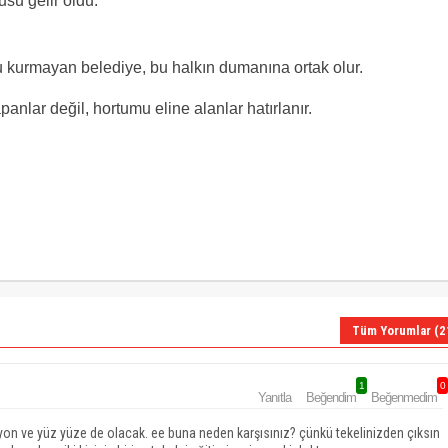
su gelir oldu.
nu kurmayan belediye, bu halkın dumanına ortak olur.
nlar değil, hortumu eline alanlar hatırlanır.
Tüm Yorumlar (2
1
0
Yanıtla
Beğendim
Beğenmedim
yon ve yüz yüze de olacak. ee buna neden karşısınız? çünkü tekelinizden çıksın