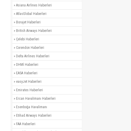
»
Asiana Airlines Haberleri
»
AtlasGlobal Haberleri
»
Borajet Haberleri
»
British Airways Haberleri
»
Çelebi Haberleri
»
Corendon Haberleri
»
Delta Airlines Haberleri
»
DHMİ Haberleri
»
EASA Haberleri
»
easyJet Haberleri
»
Emirates Haberleri
»
Ercan Havalimanı Haberleri
»
Esenboğa Havalimanı
»
Etihad Airways Haberleri
»
FAA Haberleri