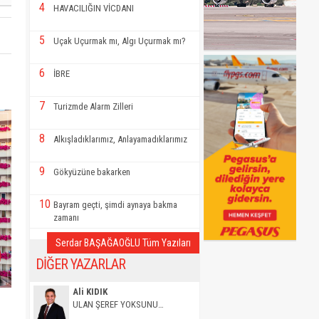
4
HAVACILIĞIN VİCDANI
5
Uçak Uçurmak mı, Algı Uçurmak mı?
6
İBRE
7
Turizmde Alarm Zilleri
8
Alkışladıklarımız, Anlayamadıklarımız
9
Gökyüzüne bakarken
10
Bayram geçti, şimdi aynaya bakma
zamanı
Serdar BAŞAĞAOĞLU Tüm Yazıları
DİĞER YAZARLAR
Ali KIDIK
ULAN ŞEREF YOKSUNU…