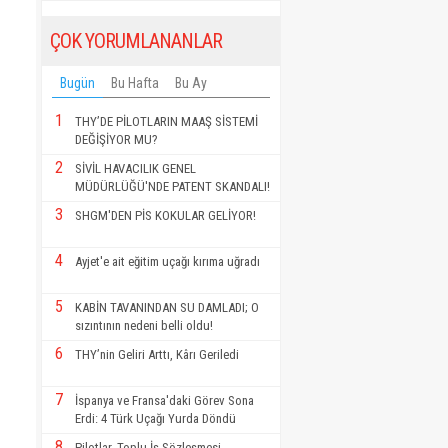
ÇOK YORUMLANANLAR
Bugün
Bu Hafta
Bu Ay
1
THY’DE PİLOTLARIN MAAŞ SİSTEMİ
DEĞİŞİYOR MU?
2
SİVİL HAVACILIK GENEL
MÜDÜRLÜĞÜ'NDE PATENT SKANDALI!
3
SHGM'DEN PİS KOKULAR GELİYOR!
4
Ayjet'e ait eğitim uçağı kırıma uğradı
5
KABİN TAVANINDAN SU DAMLADI; O
sızıntının nedeni belli oldu!
6
THY’nin Geliri Arttı, Kârı Geriledi
7
İspanya ve Fransa'daki Görev Sona
Erdi: 4 Türk Uçağı Yurda Döndü
8
Pilotlar, Toplu İş Sözleşmesi