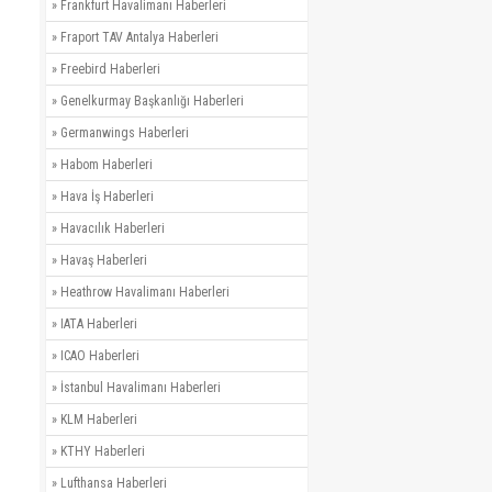
»
Frankfurt Havalimanı Haberleri
»
Fraport TAV Antalya Haberleri
»
Freebird Haberleri
»
Genelkurmay Başkanlığı Haberleri
»
Germanwings Haberleri
»
Habom Haberleri
»
Hava İş Haberleri
»
Havacılık Haberleri
»
Havaş Haberleri
»
Heathrow Havalimanı Haberleri
»
IATA Haberleri
»
ICAO Haberleri
»
İstanbul Havalimanı Haberleri
»
KLM Haberleri
»
KTHY Haberleri
»
Lufthansa Haberleri