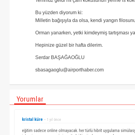
Temmuz geldi mi çam kokusunun yerine is koku
Bu yüzden diyorum ki:
Milletin bağışıyla da olsa, kendi yangın filosu
Orman yanarken, yetki kimdeymiş tartışması yapa
Hepinize güzel bir hafta dilerim.
Serdar BAŞAĞAOĞLU
sbasagaoglu@airporthaber.com
Yorumlar
kristal küre
~ 1 yıl önce
eğitim sadece online olmayacak. her türlü hibrit uygulama simülas