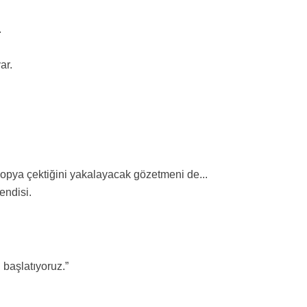
.
ar.
kopya çektiğini yakalayacak gözetmeni de...
endisi.
 başlatıyoruz.”