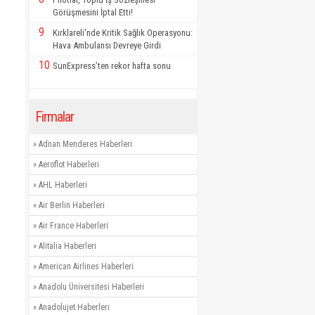
Görüşmesini İptal Etti!
9
Kırklareli'nde Kritik Sağlık Operasyonu:
Hava Ambulansı Devreye Girdi
10
SunExpress’ten rekor hafta sonu
Firmalar
»
Adnan Menderes Haberleri
»
Aeroflot Haberleri
»
AHL Haberleri
»
Air Berlin Haberleri
»
Air France Haberleri
»
Alitalia Haberleri
»
American Airlines Haberleri
»
Anadolu Üniversitesi Haberleri
»
Anadolujet Haberleri