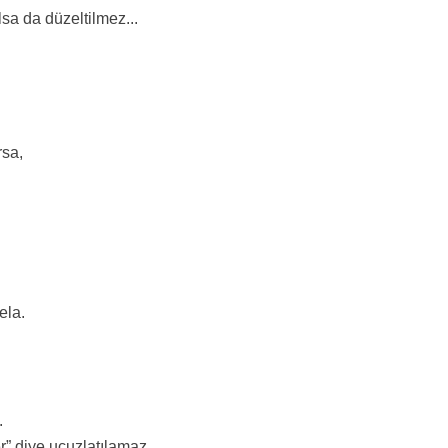
lsa da düzeltilmez...
rsa,
ela.
.
r” diye ucuzlatılamaz.