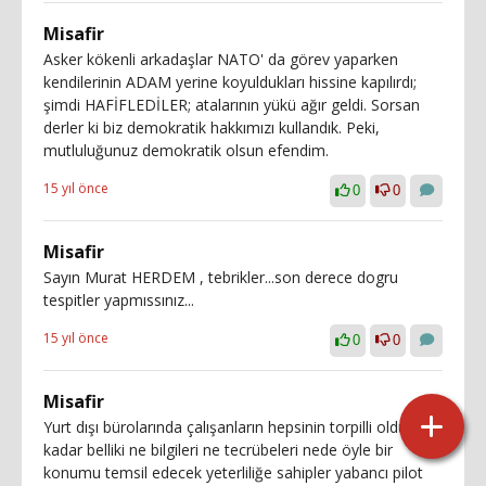
Misafir
Asker kökenli arkadaşlar NATO' da görev yaparken
kendilerinin ADAM yerine koyuldukları hissine kapılırdı;
şimdi HAFİFLEDİLER; atalarının yükü ağır geldi. Sorsan
derler ki biz demokratik hakkımızı kullandık. Peki,
mutluluğunuz demokratik olsun efendim.
15 yıl önce
0
0
Misafir
Sayın Murat HERDEM , tebrikler...son derece dogru
tespitler yapmıssınız...
15 yıl önce
0
0
Misafir
Yurt dışı bürolarında çalışanların hepsinin torpilli olduğu o
kadar belliki ne bilgileri ne tecrübeleri nede öyle bir
konumu temsil edecek yeterliliğe sahipler yabancı pilot