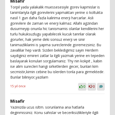
Misafir
Torpil yada yalakalik muessesesiyle gorev kapmislar is
tanimlariyla ilgili gorevlerini yapmaktan yerine o koltukta
nasil 1 gun daha fazla kalirima enerji harcarlar. Asli
gorevlere de zaman ve enerji kalmaz. Allahi agzindan
dusurmeyip onunla hic tanismamis olanlar kendilerini her
turlu hukuksuzlugu yapabilecek kucuk tanrilar olarak
gorurler, hak yeme deki sonsuz enerji ve sinir
tanimazliklarini is yapma sureclerinde goremezsiniz. Bu
zavallilar hep vardi. Sizden bekledigimiz sayin Herdem
saydiginiz emireri zatlar la ilgili yazmak yerine en tepeden
baslayarak konulari sorgulamaniz. Thy nin kokpit , kabin
ise alim surecleri hangi sirketlerden gecer, bunlari kim
secmistir,kimin cebine bu islerden tonla para girmektedir.
Bunlar biliniyor,yazilam
15 yıl önce
0
0
Misafir
Yazinizda ucus isltm. sorunlarina ana hatlarla
deginmissiniz. Konu sahislar ve beceriksizlikleriyle ilgili