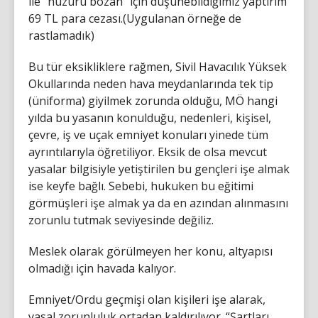
ile “huzuru bozan” için düşünebildiğimiz yaptırım
69 TL para cezası.(Uygulanan örneğe de
rastlamadık)
Bu tür eksikliklere rağmen, Sivil Havacılık Yüksek
Okullarında neden hava meydanlarında tek tip
(üniforma) giyilmek zorunda olduğu, MÖ hangi
yılda bu yasanın konulduğu, nedenleri, kişisel,
çevre, iş ve uçak emniyet konuları yinede tüm
ayrıntılarıyla öğretiliyor. Eksik de olsa mevcut
yasalar bilgisiyle yetiştirilen bu gençleri işe almak
ise keyfe bağlı. Sebebi, hukuken bu eğitimi
görmüşleri işe almak ya da en azından alınmasını
zorunlu tutmak seviyesinde değiliz.
Meslek olarak görülmeyen her konu, altyapısı
olmadığı için havada kalıyor.
Emniyet/Ordu geçmişi olan kişileri işe alarak,
yasal zorunluluk ortadan kaldırılıyor. “Şartları