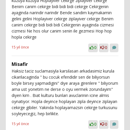
kuzuya kuzuya Hoplayiver cekirge ziplayiver cekirge
Benim canim cekirge bidi bidi bidi cekirge Cekirgenin
ayaginda narindir narindir Bende sandim kaymakamin
gelini gelini Hoplayiver cekirge ziplayiver cekirge Benim
canim cekirge bidi bidi bidi Cekirgenin ayaginda cizmesi
cizmesi Ne hos olur canim senin ile gezmesi Hop hop
hopla cekirge
15 yıl önce
0
0
Misafir
Haksiz taciz suclamasiyla karsilasan arkadasimiz kurula
cikarilacaginda " bu cocuk efendidir sen de biliyorsun
boyle birsey yapmadigini" diye araya girenlere " biliyorum
ama ust yonetim ne derse o oyu vermek zorundayim"
diyen kim . Biat kulturu bunlari avuclarinin icine almis
oynatiyor. Hopla deyince hoplayan zipla deyince ziplayan
cekirge gibiler. Yakinda hoplayamazsin cekirge turkusunu
soyleyecegiz, hep birlikte.
15 yıl önce
0
0