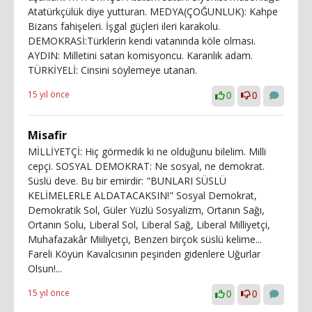
Atatürkçülük diye yutturan. MEDYA(ÇOĞUNLUK): Kahpe
Bizans fahişeleri. İşgal güçleri ileri karakolu.
DEMOKRASİ:Türklerin kendi vatanında köle olması.
AYDIN: Milletini satan komisyoncu. Karanlık adam.
TÜRKİYELİ: Cinsini söylemeye utanan.
15 yıl önce
0
0
Misafir
MİLLİYETÇİ: Hiç görmedik ki ne olduğunu bilelim. Milli
cepçi. SOSYAL DEMOKRAT: Ne sosyal, ne demokrat.
Süslü deve. Bu bir emirdir: "BUNLARI SÜSLÜ
KELİMELERLE ALDATACAKSIN!" Sosyal Demokrat,
Demokratik Sol, Güler Yüzlü Sosyalizm, Ortanın Sağı,
Ortanın Solu, Liberal Sol, Liberal Sağ, Liberal Milliyetçi,
Muhafazakâr Miiliyetçi, Benzeri birçok süslü kelime...
Fareli Köyün Kavalcısının peşinden gidenlere Uğurlar
Olsun!...
15 yıl önce
0
0