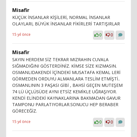
Misafir
KÜÇÜK İNSANLAR KİŞİLERİ, NORMAL İNSANLAR
OLAYLARI, BÜYÜK İNSANLAR FİKİRLERİ TARTIŞIRLAR
15 yıl önce
0
0
Misafir
SAYIN HERDEM SİZ TEKRAR MIZRAHIN CUVALA
SIĞMADIĞINI GÖSTERDİNİZ. KİMSE SİZE KIZMASIN.
OSMANLIDAKENDİ İÇİNDEKİ MUSATAFA KEMAL LERİ
GÖRMEDEN ORDUYU ALMANLARA TESLİM ETMİŞTİ..
OSMANLININ 3 PAŞASI GİBİ , BAHSİ GEÇEN MUTEŞEM
74 LÜ ÜÇLÜSÜDE AYNI ETSİZ KEMİKLE UĞRAŞIYOR.
KENDİ ELİNDEKİ KAYNAKLARINA BAKMADAN GAVUR
TAMPONU PARLATIYORLAR.SONUCU HEP BERABER
GÖRECEĞİZ.
15 yıl önce
0
0