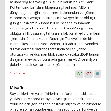
aslında soğuk savaş gibi ABD nin karşısına Anti Batıcı
Kökten dinci bir İslam bloğunun çıkarılması ABD nin
dünya egemenliğini sürdürmesi bakımından ve çöken
ekonomisini ayağa kaldırmak için vazgeçilmez olduğu
gün gibi aşikardır.Burada kilit ve hesaba muhakkak
katılması gereken ülke Türkiye'dir.Atatürk'ün getirmiş
olduğu laiklik , satranç tahtasını allak bullak edip planların
işlemesini önlemektedir. Onun için Türkiye'nin de bir
İslam ülkesi olarak Neo Osmanlıcılık adı altında yeniden
dizayn edilmesi satranç tahtasında taşları yerine
oturtacaktır ve düşman blok açığa çıkacaktır.BOP bunun
dizayn manevrasıdır.Bu arada güvenliği ABD de milyon
dolarlık olarak sektör olarak görün derim.
15 yıl önce
0
0
Misafir
Söylediklerinize yakın fikirlerimi bir forumda saldırılardan
yaklaşık 4 ay sonra ortaya koymuştum ve delil olarak
Youtube dan görüntülerle desteklemiştim ve ne hikmetse
bir süre sonra youtube erişimi tesadüf bu ya Türkiye'de