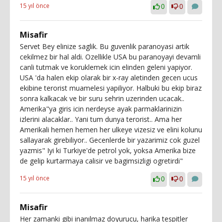
15 yıl önce
0
0
Misafir
Servet Bey elinize saglik. Bu guvenlik paranoyasi artik
cekilmez bir hal aldi. Ozellikle USA bu paranoyayi devamli
canli tutmak ve koruklemek icin elinden geleni yapiyor.
USA 'da halen ekip olarak bir x-ray aletinden gecen ucus
ekibine terorist muamelesi yapiliyor. Halbuki bu ekip biraz
sonra kalkacak ve bir suru sehrin uzerinden ucacak..
Amerika"ya giris icin nerdeyse ayak parmaklarinizin
izlerini alacaklar.. Yani tum dunya terorist.. Ama her
Amerikali hemen hemen her ulkeye vizesiz ve elini kolunu
sallayarak girebiliyor.. Gecenlerde bir yazarimiz cok guzel
yazmis" Iyi ki Turkiye'de petrol yok, yoksa Amerika bize
de gelip kurtarmaya calisir ve bagimsizligi ogretirdi"
15 yıl önce
0
0
Misafir
Her zamanki gibi inanılmaz doyurucu, harika tespitler