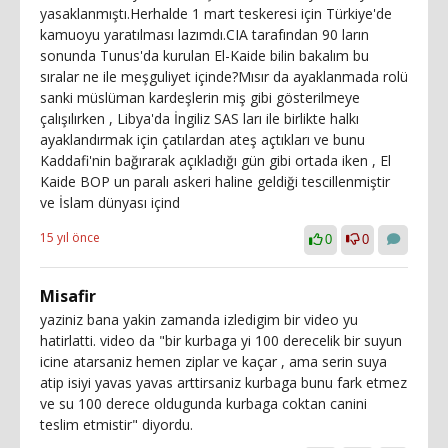
yasaklanmıştı.Herhalde 1 mart teskeresi için Türkiye'de
kamuoyu yaratılması lazımdı.CIA tarafından 90 ların
sonunda Tunus'da kurulan El-Kaide bilin bakalım bu
sıralar ne ile meşguliyet içinde?Mısır da ayaklanmada rolü
sanki müslüman kardeşlerin miş gibi gösterilmeye
çalışılırken , Libya'da İngiliz SAS ları ile birlikte halkı
ayaklandırmak için çatılardan ateş açtıkları ve bunu
Kaddafi'nin bağırarak açıkladığı gün gibi ortada iken , El
Kaide BOP un paralı askeri haline geldiği tescillenmiştir
ve İslam dünyası içind
15 yıl önce
0
0
Misafir
yaziniz bana yakin zamanda izledigim bir video yu
hatirlatti. video da "bir kurbaga yi 100 derecelik bir suyun
icine atarsaniz hemen ziplar ve kaçar , ama serin suya
atip isiyi yavas yavas arttirsaniz kurbaga bunu fark etmez
ve su 100 derece oldugunda kurbaga coktan canini
teslim etmistir" diyordu.