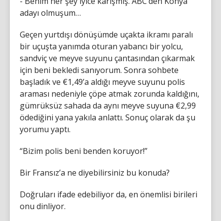
- Benim her şey iyice karışmış. ABC’den Konya
adayı olmuşum…
Geçen yurtdışı dönüşümde uçakta ikramı paralı
bir uçuşta yanımda oturan yabancı bir yolcu,
sandviç ve meyve suyunu çantasından çıkarmak
için beni bekledi sanıyorum. Sonra sohbete
başladık ve €1,49’a aldığı meyve suyunu polis
araması nedeniyle çöpe atmak zorunda kaldığını,
gümrüksüz sahada da aynı meyve suyuna €2,99
ödediğini yana yakıla anlattı. Sonuç olarak da şu
yorumu yaptı.
“Bizim polis beni benden koruyor!”
Bir Fransız’a ne diyebilirsiniz bu konuda?
Doğruları ifade edebiliyor da, en önemlisi birileri
onu dinliyor.