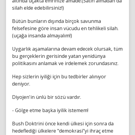
altında uçakta emrinize amade.(Satın almadan da
silah elde edebilirsiniz!)
Bütün bunların dışında birçok savunma
felsefesine göre insan vücudu en tehlikeli silah.
(uçağa insanda almayalım!)
Uygarlık aşamalarına devam edecek olursak, tüm
bu gerçeklerin gerisinde yatan yenidünya
politikasını anlamak ve irdelemek zorundasınız.
Hep sizlerin iyiliği için bu tedbirler alınıyor
deniyor.
Diyojen'in ünlü bir sözü vardır.
- Gölge etme başka iyilik istemem!
Bush Doktrini önce kendi ülkesi için sonra da
hedeflediği ülkelere "demokrasi"yi ihraç etme