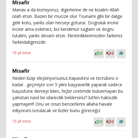
Misafir
Manav a da kizmiyoruz, digerlerine de ne kizalim Allah
islah etsin. Bazen bir mucize olur Tsunami gibi bir dalga
gelir kotu, yanlis olan herseyi goturur. Dogruluk incinir
incinir ama eskimez, biz kendimizi saglam ve dogru
tutalim, yanlis devam etsin. Elestirdiklerimizden farkimiz
farkindaligimizdir.
15 yıl önce
0
0
Misafir
Neden kızıp eleştiriyorsunuz.Kapasitesi ve tecrübesi o
kadar . geçmişte son 5 yılını başyaverlik yaparak sadece
başüstüne demeyi bilen, hiçbir üretimde bulunmayan bu
şahıstan nasıl bir idarecilik beklersiniz? lütfen haksızlık
yapmayın!!! Onu ve onun benzerlerini allaha havale
ediyorum.sorulacak ve bizler bunu göreceğiz
15 yıl önce
0
0