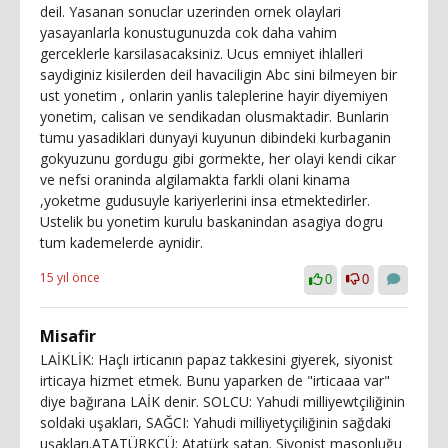
deil. Yasanan sonuclar uzerinden ornek olaylari
yasayanlarla konustugunuzda cok daha vahim
gerceklerle karsilasacaksiniz. Ucus emniyet ihlalleri
saydiginiz kisilerden deil havaciligin Abc sini bilmeyen bir
ust yonetim , onlarin yanlis taleplerine hayir diyemiyen
yonetim, calisan ve sendikadan olusmaktadir. Bunlarin
tumu yasadiklari dunyayi kuyunun dibindeki kurbaganin
gokyuzunu gordugu gibi gormekte, her olayi kendi cikar
ve nefsi oraninda algilamakta farkli olani kinama
,yoketme gudusuyle kariyerlerini insa etmektedirler.
Ustelik bu yonetim kurulu baskanindan asagiya dogru
tum kademelerde aynidir.
15 yıl önce
0
0
Misafir
LAİKLİK: Haçlı irticanın papaz takkesini giyerek, siyonist
irticaya hizmet etmek. Bunu yaparken de "irticaaa var"
diye bağırana LAİK denir. SOLCU: Yahudi milliyewtçiliğinin
soldaki uşakları, SAĞCI: Yahudi milliyetyçiliğinin sağdaki
uşakları.ATATÜRKÇÜ: Atatürk satan. Siyonist masonluğu