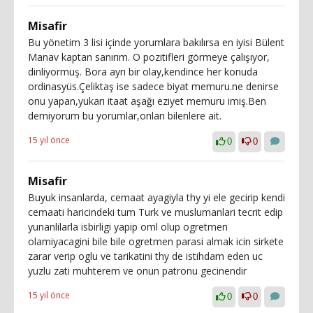
Misafir
Bu yönetim 3 lisi içinde yorumlara bakılırsa en iyisi Bülent
Manav kaptan sanırım. O pozitifleri görmeye çalışıyor,
dinliyormuş. Bora ayrı bir olay,kendince her konuda
ordinasyüs.Çeliktaş ise sadece biyat memuru.ne denirse
onu yapan,yukarı itaat aşağı eziyet memuru imiş.Ben
demiyorum bu yorumlar,onları bilenlere ait.
15 yıl önce
0
0
Misafir
Buyuk insanlarda, cemaat ayagiyla thy yi ele gecirip kendi
cemaati haricindeki tum Turk ve muslumanlari tecrit edip
yunanlilarla isbirligi yapip oml olup ogretmen
olamiyacagini bile bile ogretmen parasi almak icin sirkete
zarar verip oglu ve tarikatini thy de istihdam eden uc
yuzlu zati muhterem ve onun patronu gecinendir
15 yıl önce
0
0