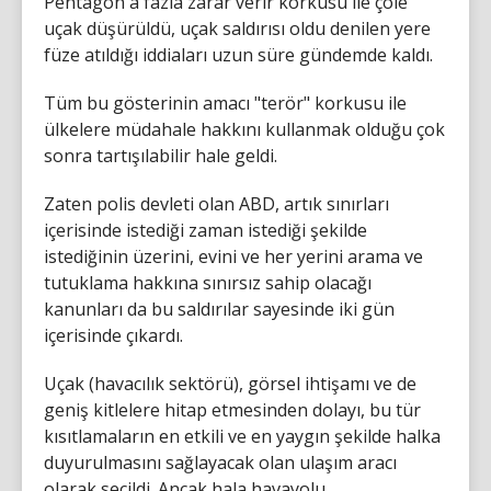
Pentagon'a fazla zarar verir korkusu ile çöle
uçak düşürüldü, uçak saldırısı oldu denilen yere
füze atıldığı iddiaları uzun süre gündemde kaldı.
Tüm bu gösterinin amacı "terör" korkusu ile
ülkelere müdahale hakkını kullanmak olduğu çok
sonra tartışılabilir hale geldi.
Zaten polis devleti olan ABD, artık sınırları
içerisinde istediği zaman istediği şekilde
istediğinin üzerini, evini ve her yerini arama ve
tutuklama hakkına sınırsız sahip olacağı
kanunları da bu saldırılar sayesinde iki gün
içerisinde çıkardı.
Uçak (havacılık sektörü), görsel ihtişamı ve de
geniş kitlelere hitap etmesinden dolayı, bu tür
kısıtlamaların en etkili ve en yaygın şekilde halka
duyurulmasını sağlayacak olan ulaşım aracı
olarak seçildi. Ancak hala havayolu