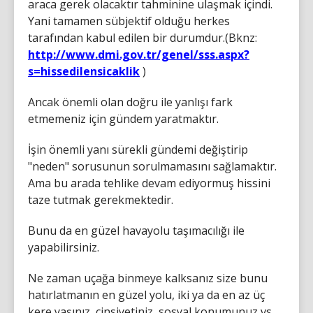
araca gerek olacaktır tahminine ulaşmak içindi.
Yani tamamen sübjektif olduğu herkes
tarafından kabul edilen bir durumdur.(Bknz:
http://www.dmi.gov.tr/genel/sss.aspx?
s=hissedilensicaklik
)
Ancak önemli olan doğru ile yanlışı fark
etmemeniz için gündem yaratmaktır.
İşin önemli yanı sürekli gündemi değiştirip
"neden" sorusunun sorulmamasını sağlamaktır.
Ama bu arada tehlike devam ediyormuş hissini
taze tutmak gerekmektedir.
Bunu da en güzel havayolu taşımacılığı ile
yapabilirsiniz.
Ne zaman uçağa binmeye kalksanız size bunu
hatırlatmanın en güzel yolu, iki ya da en az üç
kere yaşınız, cinsiyetiniz, sosyal konumunuz vs..