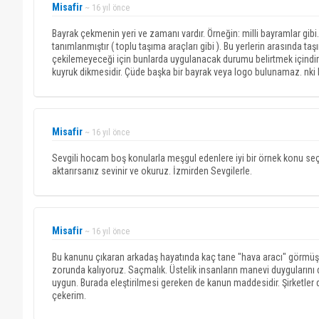
Misafir
~ 16 yıl önce
Bayrak çekmenin yeri ve zamanı vardır. Örneğin: milli bayramlar gibi
tanımlanmıştır ( toplu taşıma araçları gibi ). Bu yerlerin arasında t
çekilemeyeceği için bunlarda uygulanacak durumu belirtmek içindir. 
kuyruk dikmesidir. Çüde başka bir bayrak veya logo bulunamaz. nki b
Misafir
~ 16 yıl önce
Sevgili hocam boş konularla meşgul edenlere iyi bir örnek konu seçmi
aktarırsanız sevinir ve okuruz. İzmirden Sevgilerle.
Misafir
~ 16 yıl önce
Bu kanunu çıkaran arkadaş hayatında kaç tane "hava aracı" görmüş?
zorunda kalıyoruz. Saçmalık. Üstelik insanların manevi duygularını
uygun. Burada eleştirilmesi gereken de kanun maddesidir. Şirketler d
çekerim.