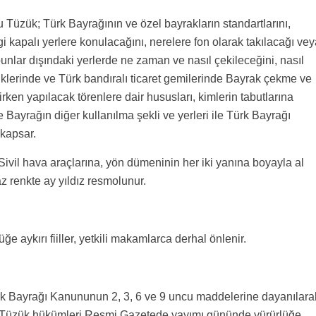
Tüzük; Türk Bayrağının ve özel bayrakların standartlarını,
 kapalı yerlere konulacağını, nerelere fon olarak takılacağı vey
unlar dışındaki yerlerde ne zaman ve nasıl çekileceğini, nasıl
rliklerinde ve Türk bandıralı ticaret gemilerinde Bayrak çekme ve
irken yapılacak törenlere dair hususları, kimlerin tabutlarına
 Bayrağın diğer kullanılma şekli ve yerleri ile Türk Bayrağı
kapsar.
ivil hava araçlarına, yön dümeninin her iki yanına boyayla al
 renkte ay yıldız resmolunur.
aykırı fiiller, yetkili makamlarca derhal önlenir.
rk Bayrağı Kanununun 2, 3, 6 ve 9 uncu maddelerine dayanılara
u Tüzük hükümleri Resmi Gazetede yayımı gününde yürürlüğe