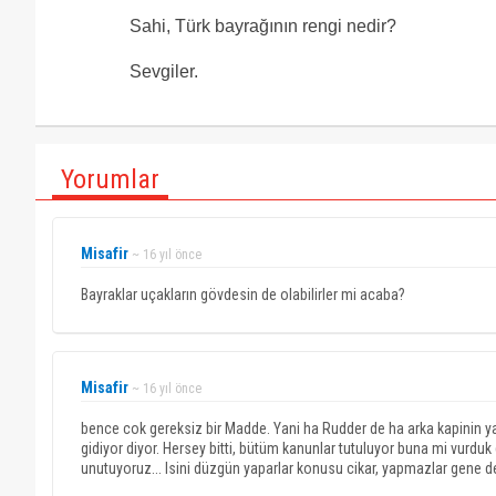
Sahi, Türk bayrağının rengi nedir?
Sevgiler.
Yorumlar
Misafir
~ 16 yıl önce
Bayraklar uçakların gövdesin de olabilirler mi acaba?
Misafir
~ 16 yıl önce
bence cok gereksiz bir Madde. Yani ha Rudder de ha arka kapinin yani
gidiyor diyor. Hersey bitti, bütüm kanunlar tutuluyor buna mi vurdu
unutuyoruz... Isini düzgün yaparlar konusu cikar, yapmazlar gene d