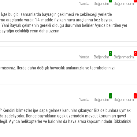
Yanıtla
Beğendim
Beğenmedim
. İşte bu gibi zamanlarda bayrağın çekilmesi ve çekileceği yerlerde
aşıma araçlarıda vardır. 14. madde fiziken hava araçlarına bez bayrak
Yani Bayrak çekmenin gerekli olduğu durumları belirler Ayrıca belirtilen yer
ayrağın çekildiği yerin daha üzerin
0
0
Yanıtla
Beğendim
Beğenmedim
şsiniz. İlerde daha değişik havacılık anılarınızla ve tecrübelerinizi
0
2
Yanıtla
Beğendim
Beğenmedim
 Kendini bilmezler ipe sapa gelmez kanunlar çıkarıyor. Biz de bunlara uymak
 da zedeliyorlar. Bence bayrakların uçak üzerindeki mevcut konumları gayet
eğil. Ayrıca helikopterler ve balonlar da hava aracı kapsamındadır. Dikkatinizi