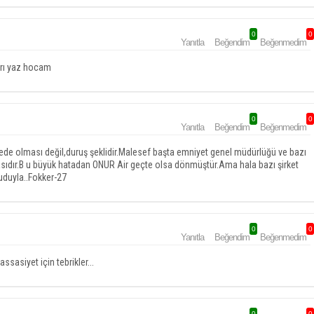
0
0
Yanıtla
Beğendim
Beğenmedim
arı yaz hocam
0
0
Yanıtla
Beğendim
Beğenmedim
ede olması değil,duruş şeklidir.Malesef başta emniyet genel müdürlüğü ve bazı
asıdır.B u büyük hatadan ONUR Air geçte olsa dönmüştür.Ama hala bazı şirket
duyla..Fokker-27
0
0
Yanıtla
Beğendim
Beğenmedim
ssasiyet için tebrikler...
0
0