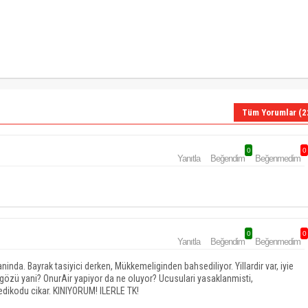
Tüm Yorumlar (2
0
0
Yanıtla
Beğendim
Beğenmedim
0
0
Yanıtla
Beğendim
Beğenmedim
nda. Bayrak tasiyici derken, Mükkemeliginden bahsediliyor. Yillardir var, iyie
k gözü yani? OnurAir yapiyor da ne oluyor? Ucusulari yasaklanmisti,
edikodu cikar. KINIYORUM! ILERLE TK!