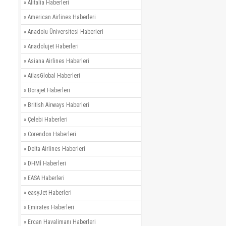
»
Alitalia Haberleri
»
American Airlines Haberleri
»
Anadolu Üniversitesi Haberleri
»
Anadolujet Haberleri
»
Asiana Airlines Haberleri
»
AtlasGlobal Haberleri
»
Borajet Haberleri
»
British Airways Haberleri
»
Çelebi Haberleri
»
Corendon Haberleri
»
Delta Airlines Haberleri
»
DHMİ Haberleri
»
EASA Haberleri
»
easyJet Haberleri
»
Emirates Haberleri
»
Ercan Havalimanı Haberleri