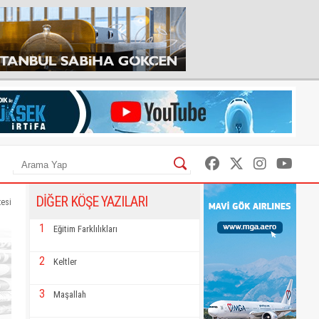
DİĞER KÖŞE YAZILARI
tesi
1
Eğitim Farklılıkları
2
Keltler
3
Maşallah