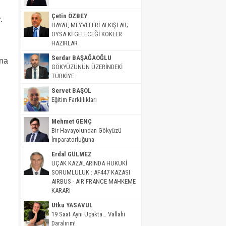
Çetin ÖZBEY
.
HAYAT, MEYVELERİ ALKIŞLAR;
OYSA Kİ GELECEĞİ KÖKLER
HAZIRLAR
Serdar BAŞAĞAOĞLU
ına
GÖKYÜZÜNÜN ÜZERİNDEKİ
TÜRKİYE
Servet BAŞOL
Eğitim Farklılıkları
Mehmet GENÇ
Bir Havayolundan Gökyüzü
İmparatorluğuna
Erdal GÜLMEZ
UÇAK KAZALARINDA HUKUKİ
SORUMLULUK : AF447 KAZASI
AIRBUS - AIR FRANCE MAHKEME
KARARI
Utku YASAVUL
19 Saat Aynı Uçakta… Vallahi
Daralırım!