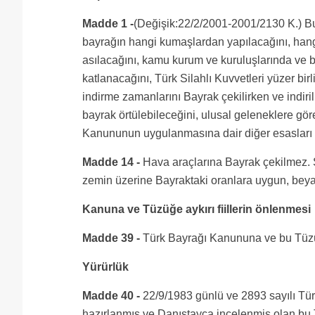
Madde 1 -
(Değişik:22/2/2001-2001/2130 K.) Bu 
bayrağın hangi kumaşlardan yapılacağını, hangi
asılacağını, kamu kurum ve kuruluşlarında ve b
katlanacağını, Türk Silahlı Kuvvetleri yüzer bi
indirme zamanlarını Bayrak çekilirken ve indiril
bayrak örtülebileceğini, ulusal geleneklere göre
Kanununun uygulanmasına dair diğer esasları 
Madde 14 -
Hava araçlarına Bayrak çekilmez. S
zemin üzerine Bayraktaki oranlara uygun, beyaz
Kanuna ve Tüzüğe aykırı fiillerin önlenmesi
Madde 39 -
Türk Bayrağı Kanununa ve bu Tüzüğe 
Yürürlük
Madde 40 -
22/9/1983 günlü ve 2893 sayılı Tü
hazırlanmış ve Danıştayca incelenmiş olan b