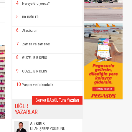
4
Nereye Gidiyoruz?
5
Bir Bölü Elli
6
Atasözleri
7
Zaman ve zamane!
8
GÜZEL BİR DERS
9
GÜZEL BİR DERS
10
Yaşam ve farkındalık
Servet BAŞOL Tüm Yazıları
DİĞER
YAZARLAR
Ali KIDIK
ULAN ŞEREF YOKSUNU…