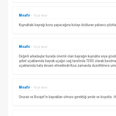
Misafir
~ 16 yıl önce
Kuyruktaki bayrağı konu yapacağına kotayı dolduran yabancı pilotl
Misafir
~ 16 yıl önce
Değerli arkadaşlar burada önemli olan bayrağın kuyrukta veya gövd
şirket uçaklarında bayrak uçağın sağ tarafında TERS olarak basılm
uçaklarında hata devam etmektedir.Kısa zamanda düzeltilmesi umu
Misafir
~ 16 yıl önce
Onurair ve Borajet'in bayrakları olması gerektiği yerde ve boyutta...Ha