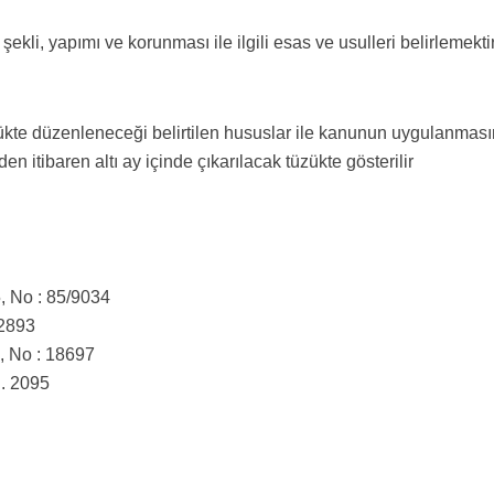
li, yapımı ve korunması ile ilgili esas ve usulleri belirlemektir
ükte düzenleneceği belirtilen hususlar ile kanunun uygulanmas
en itibaren altı ay içinde çıkarılacak tüzükte gösterilir
, No : 85/9034
 2893
, No : 18697
S. 2095