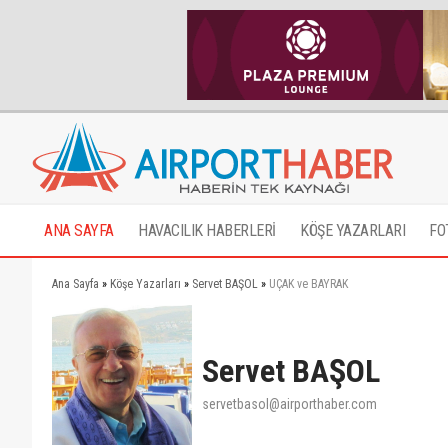
ANA SAYFA
HAVACILIK HABERLERİ
KÖŞE YAZARLARI
FO
Ana Sayfa
»
Köşe Yazarları
»
Servet BAŞOL
»
UÇAK ve BAYRAK
Servet BAŞOL
servetbasol@airporthaber.com