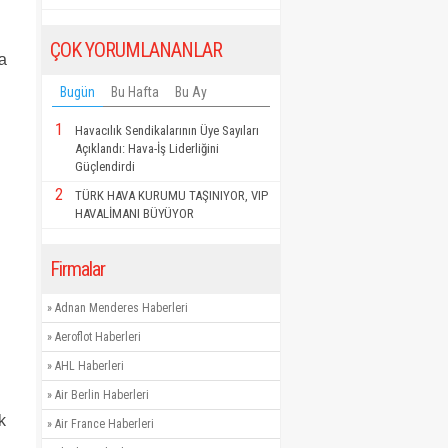
ÇOK YORUMLANANLAR
a
Bugün
Bu Hafta
Bu Ay
1
Havacılık Sendikalarının Üye Sayıları
Açıklandı: Hava-İş Liderliğini
Güçlendirdi
2
TÜRK HAVA KURUMU TAŞINIYOR, VIP
HAVALİMANI BÜYÜYOR
Firmalar
»
Adnan Menderes Haberleri
»
Aeroflot Haberleri
»
AHL Haberleri
»
Air Berlin Haberleri
k
»
Air France Haberleri