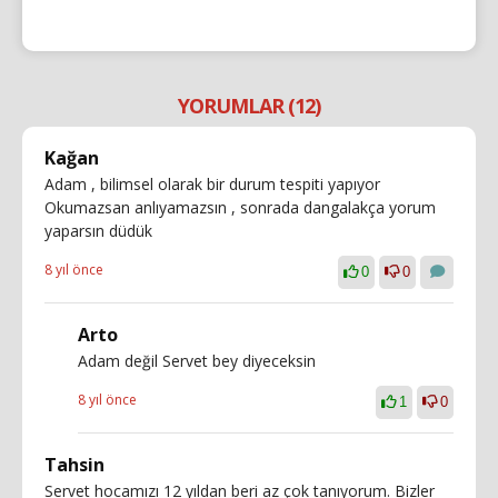
YORUMLAR (12)
Kağan
Adam , bilimsel olarak bir durum tespiti yapıyor
Okumazsan anlıyamazsın , sonrada dangalakça yorum
yaparsın düdük
8 yıl önce
0
0
Arto
Adam değil Servet bey diyeceksin
8 yıl önce
1
0
Tahsin
Servet hocamızı 12 yıldan beri az çok tanıyorum. Bizler