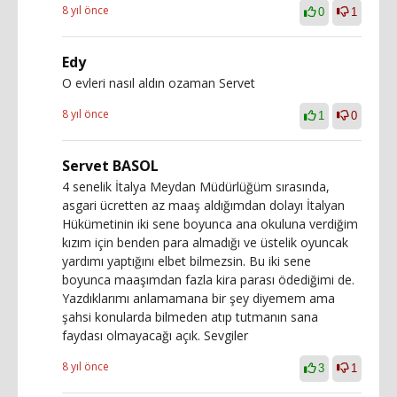
8 yıl önce
0
1
Edy
O evleri nasıl aldın ozaman Servet
8 yıl önce
1
0
Servet BASOL
4 senelik İtalya Meydan Müdürlüğüm sırasında,
asgari ücretten az maaş aldığımdan dolayı İtalyan
Hükümetinin iki sene boyunca ana okuluna verdiğim
kızım için benden para almadığı ve üstelik oyuncak
yardımı yaptığını elbet bilmezsin. Bu iki sene
boyunca maaşımdan fazla kira parası ödediğimi de.
Yazdıklarımı anlamamana bir şey diyemem ama
şahsi konularda bilmeden atıp tutmanın sana
faydası olmayacağı açık. Sevgiler
8 yıl önce
3
1