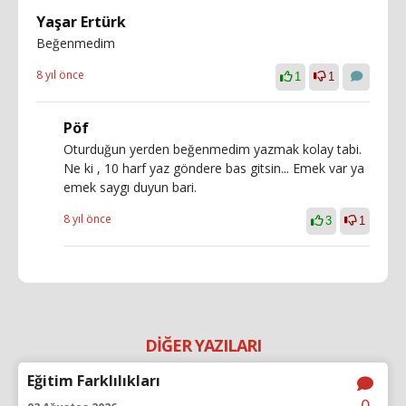
Yaşar Ertürk
Beğenmedim
8 yıl önce
1
1
Pöf
Oturduğun yerden beğenmedim yazmak kolay tabi.
Ne ki , 10 harf yaz göndere bas gitsin... Emek var ya
emek saygı duyun bari.
8 yıl önce
3
1
DİĞER YAZILARI
Eğitim Farklılıkları
0