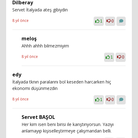
Dilberay
Servet İtalyada ateş gibiydin
8 yıl önce
1
0
meloş
Ahhh ahhh bilmezmiyim
8 yıl önce
1
0
edy
İtalyada tknın paralarını bol keseden harcarken hiç
ekonomi düşünmezdin
8 yıl önce
1
0
Servet BAŞOL
Her kim isen beni birisi ile karıştırıyorsun. Yazıyı
anlamayıp kişiselleştirmeye çalışmandan belli.