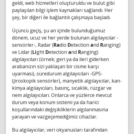
geldi, web hizmetleri oluşturuldu ve bulut gibi
paylaşılan bilgi işlem kaynakları sağlandı. Her
şey, bir diğeri ile bağlantılı çalışmaya başladı.
Üçüncü geçiş, şu an içinde bulunduğumuz
dönem, ucuz ve her yerde bulunan algılayıcılar -
sensörler-, Radar (
Ra
dio
D
etection
a
nd
R
anging)
ve Lidar (
Li
ght
D
etection
a
nd
R
anging)
algılayıcıları (örnek; geri ya da ileri giderken
arabanızın sizi yaklaşan bir cisme karşı
uyarması), süredurum algılayıcıları -GPS-
(jiroskopik sensörler), manyetik algılayıcılar, kan-
kimya algılayıcıları, basınç, sıcaklık, rüzgar ve
nem algılayıcıları. Onlarca ve yüzlerce mevcut
durum veya konum sistemi ya da harici
koşullarındaki değişikliklerin algılanmasına
yarayan ve vazgeçemediğimiz cihazlar.
Bu algılayıcılar, veri okyanusları tarafından