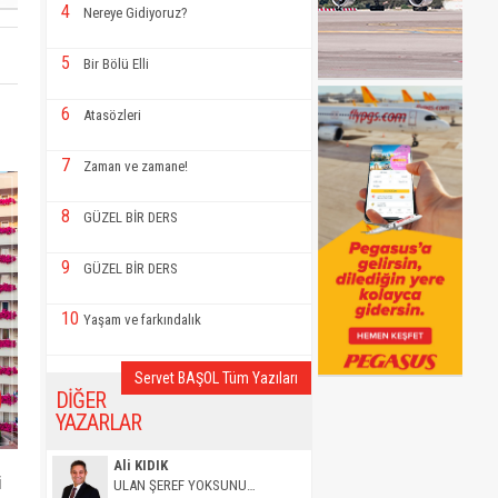
4
Nereye Gidiyoruz?
5
Bir Bölü Elli
6
Atasözleri
7
Zaman ve zamane!
8
GÜZEL BİR DERS
9
GÜZEL BİR DERS
10
Yaşam ve farkındalık
Servet BAŞOL Tüm Yazıları
DİĞER
YAZARLAR
Ali KIDIK
i
ULAN ŞEREF YOKSUNU…