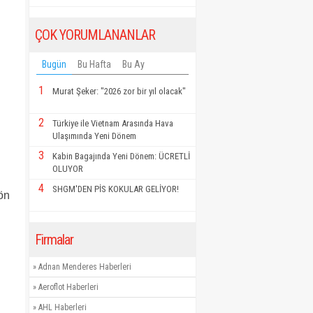
ÇOK YORUMLANANLAR
Bugün
Bu Hafta
Bu Ay
1
Murat Şeker: "2026 zor bir yıl olacak"
2
Türkiye ile Vietnam Arasında Hava
Ulaşımında Yeni Dönem
3
Kabin Bagajında Yeni Dönem: ÜCRETLİ
OLUYOR
4
SHGM'DEN PİS KOKULAR GELİYOR!
 ön
Firmalar
»
Adnan Menderes Haberleri
»
Aeroflot Haberleri
»
AHL Haberleri