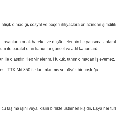
lışık olmadığı, sosyal ve beşeri ihtiyaçlara en azından şimdili
n, insanların ortak hareket ve düşüncelerinin bir yansıması olara
plum ile paralel olan kanunlar güncel ve adil kanunlardır.
arı ile olasıdır. Hep yinelerim. Hukuk, tanım olmadan işleyemez.
esi, TTK Md.850 ile tanımlanmış ve büyük bir boşluğu
u taşıma işini veya ikisini birlikte üstlenen kişidir. Eşya her tür