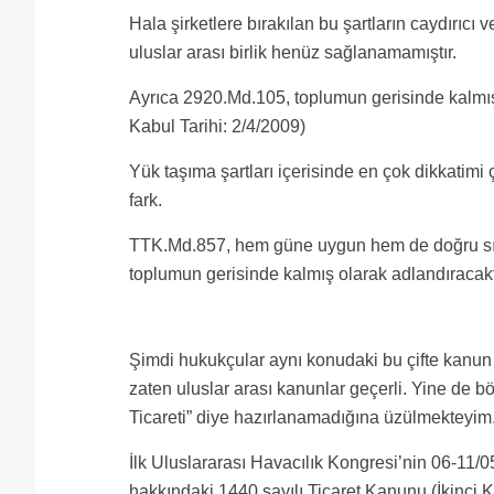
Hala şirketlere bırakılan bu şartların caydırıcı 
uluslar arası birlik henüz sağlanamamıştır.
Ayrıca 2920.Md.105, toplumun gerisinde kalmış
Kabul Tarihi: 2/4/2009)
Yük taşıma şartları içerisinde en çok dikkat
fark.
TTK.Md.857, hem güne uygun hem de doğru sıra
toplumun gerisinde kalmış olarak adlandıracakt
Şimdi hukukçular aynı konudaki bu çifte kanun ş
zaten uluslar arası kanunlar geçerli. Yine de bö
Ticareti” diye hazırlanamadığına üzülmekteyim
İlk Uluslararası Havacılık Kongresi’nin 06-11/0
hakkındaki 1440 sayılı Ticaret Kanunu (İkinci K