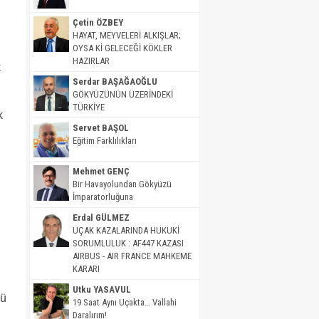
Çetin ÖZBEY
HAYAT, MEYVELERİ ALKIŞLAR;
OYSA Kİ GELECEĞİ KÖKLER
HAZIRLAR
k
Serdar BAŞAĞAOĞLU
GÖKYÜZÜNÜN ÜZERİNDEKİ
TÜRKİYE
k
Servet BAŞOL
Eğitim Farklılıkları
Mehmet GENÇ
Bir Havayolundan Gökyüzü
İmparatorluğuna
Erdal GÜLMEZ
UÇAK KAZALARINDA HUKUKİ
SORUMLULUK : AF447 KAZASI
AIRBUS - AIR FRANCE MAHKEME
KARARI
Utku YASAVUL
lü
19 Saat Aynı Uçakta… Vallahi
Daralırım!