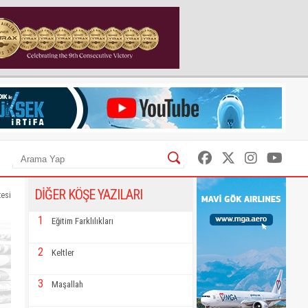
DİĞER KÖŞE YAZILARI
tesi
1
Eğitim Farklılıkları
2
Keltler
3
Maşallah