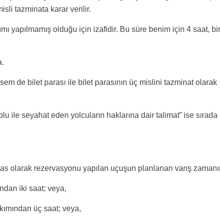
li tazminata karar verilir.
ı yapılmamış olduğu için izafidir. Bu süre benim için 4 saat, bi
a.
em de bilet parası ile bilet parasının üç mislini tazminat olarak
 ile seyahat eden yolcuların haklarına dair talimat” ise sırada
esas olarak rezervasyonu yapılan uçuşun planlanan varış zamanı
dan iki saat; veya,
kımından üç saat; veya,