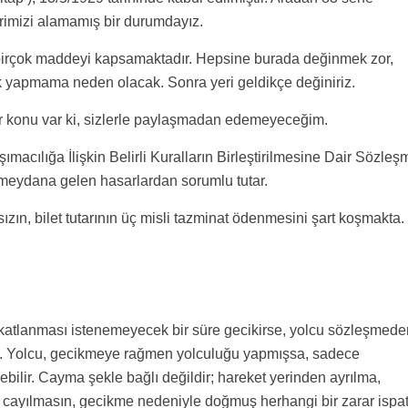
rimizi alamamış bir durumdayız.
 birçok maddeyi kapsamaktadır. Hepsine burada değinmek zor,
ik yapmama neden olacak. Sonra yeri geldikçe değiniriz.
ir konu var ki, sizlerle paylaşmadan edemeyeceğim.
macılığa İlişkin Belirli Kuralların Birleştirilmesine Dair Sözleş
 meydana gelen hasarlardan sorumlu tutar.
ın, bilet tutarının üç misli tazminat ödenmesini şart koşmakta.
 katlanması istenemeyecek bir süre gecikirse, yolcu sözleşmede
ilir. Yolcu, gecikmeye rağmen yolculuğu yapmışsa, sadece
ilir. Cayma şekle bağlı değildir; hareket yerinden ayrılma,
 cayılmasın, gecikme nedeniyle doğmuş herhangi bir zarar ispa