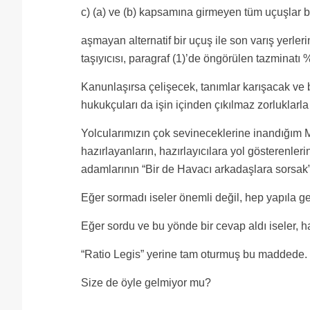
c) (a) ve (b) kapsamına girmeyen tüm uçuşlar b
aşmayan alternatif bir uçuş ile son varış yerler
taşıyıcısı, paragraf (1)’de öngörülen tazminatı 
Kanunlaşırsa çelişecek, tanımlar karışacak ve b
hukukçuları da işin içinden çıkılmaz zorluklarla 
Yolcularımızın çok sevineceklerine inandığım 
hazırlayanların, hazırlayıcılara yol gösterenler
adamlarının “Bir de Havacı arkadaşlara sorsak” 
Eğer sormadı iseler önemli değil, hep yapıla ge
Eğer sordu ve bu yönde bir cevap aldı iseler, h
“Ratio Legis” yerine tam oturmuş bu maddede.
Size de öyle gelmiyor mu?