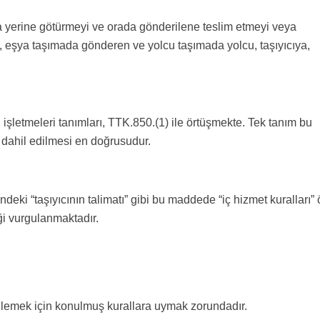
a yerine götürmeyi ve orada gönderilene teslim etmeyi veya
k, eşya taşımada gönderen ve yolcu taşımada yolcu, taşıyıcıya,
letmeleri tanımları, TTK.850.(1) ile örtüşmekte. Tek tanım bu
dahil edilmesi en doğrusudur.
eki “taşıyıcının talimatı” gibi bu maddede “iç hizmet kuralları”
ği vurgulanmaktadır.
zenlemek için konulmuş kurallara uymak zorundadır.