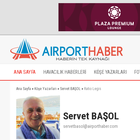
ANA SAYFA
HAVACILIK HABERLERİ
KÖŞE YAZARLARI
FO
Ana Sayfa
»
Köşe Yazarları
»
Servet BAŞOL
»
Ratio Legis
Servet BAŞOL
servetbasol@airporthaber.com