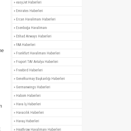
»
easyJet Haberleri
»
Emirates Haberleri
»
Ercan Havalimanı Haberleri
»
Esenboğa Havalimanı
»
Etihad Airways Haberleri
»
FAA Haberleri
me
»
Frankfurt Havalimanı Haberleri
»
Fraport TAV Antalya Haberleri
»
Freebird Haberleri
»
Genelkurmay Başkanlığı Haberleri
»
Germanwings Haberleri
»
Habom Haberleri
»
Hava İş Haberleri
n
»
Havacılık Haberleri
»
Havaş Haberleri
t
»
Heathrow Havalimanı Haberleri