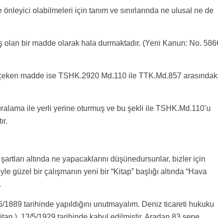
ve önleyici olabilmeleri için tanım ve sınırlarında ne ulusal ne de
 olan bir madde olarak hala durmaktadır. (Yeni Kanun: No. 586
imi çeken madde ise TSHK.2920 Md.110 ile TTK.Md.857 arasındak
lama ile yerli yerine oturmuş ve bu şekli ile TSHK.Md.110’u
ır.
artları altında ne yapacaklarını düşünedursunlar, bizler için
yle güzel bir çalışmanın yeni bir “Kitap” başlığı altında “Hava
.
5/1889 tarihinde yapıldığını unutmayalım. Deniz ticareti hukuku
itap ), 13/5/1929 tarihinde kabul edilmiştir. Aradan 83 sene