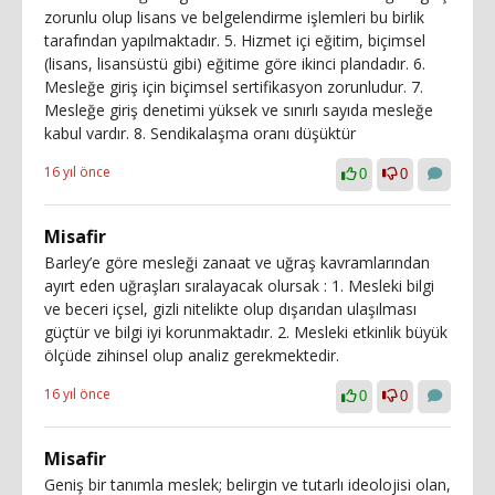
zorunlu olup lisans ve belgelendirme işlemleri bu birlik
tarafından yapılmaktadır. 5. Hizmet içi eğitim, biçimsel
(lisans, lisansüstü gibi) eğitime göre ikinci plandadır. 6.
Mesleğe giriş için biçimsel sertifikasyon zorunludur. 7.
Mesleğe giriş denetimi yüksek ve sınırlı sayıda mesleğe
kabul vardır. 8. Sendikalaşma oranı düşüktür
16 yıl önce
0
0
Misafir
Barley’e göre mesleği zanaat ve uğraş kavramlarından
ayırt eden uğraşları sıralayacak olursak : 1. Mesleki bilgi
ve beceri içsel, gizli nitelikte olup dışarıdan ulaşılması
güçtür ve bilgi iyi korunmaktadır. 2. Mesleki etkinlik büyük
ölçüde zihinsel olup analiz gerekmektedir.
16 yıl önce
0
0
Misafir
Geniş bir tanımla meslek; belirgin ve tutarlı ideolojisi olan,