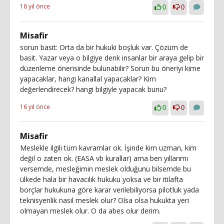
16 yıl önce
0
0
Misafir
sorun basit: Orta da bir hukuki boşluk var. Çözüm de
basit. Yazar veya o bilgiye denk insanlar bir araya gelip bir
düzenleme önerisinde bulunabilir? Sorun bu öneriyi kime
yapacaklar, hangi kanallal yapacaklar? Kim
değerlendirecek? hangi bilgiyle yapacak bunu?
16 yıl önce
0
0
Misafir
Meslekle ilgili tüm kavramlar ok. İşinde kim uzman, kim
değil o zaten ok. (EASA vb kurallar) ama ben yıllarımı
versemde, mesleğimin meslek olduğunu bilsemde bu
ülkede hala bir havacılık hukuku yoksa ve bir itilafta
borçlar hukukuna göre karar verilebiliyorsa pilotluk yada
teknisyenlik nasıl meslek olur? Olsa olsa hukukta yeri
olmayan meslek olur. O da abes olur derim.