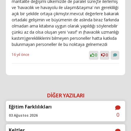
mantalite değişimi ülkemizde de paralel süreçte ilerlemiş
ve 'havacılık ve havayolu ile ulaşım&taşıma' nın gerekliliği
açık bir şekilde ortaya çıkmıştır.mevcut değerlere bakarak
ortadaki gelişimin ve büyümenin de aslında biraz farkında
olmadan ama kitabına uygun olarak yapıldığı söylenebilir
çünkü az da olsa oluşan yeni 'vasıf' ın (havacılık uzmanlığı
kastım)gerekliliklerini bilmeyen personeller hatta katkıda
bulunmayan personeller ile bu noktaya gelnemezdi
16 yıl önce
0
0
DİĞER YAZILARI
Eğitim Farklılıkları
0
03 Ağustos 2026
Keltler