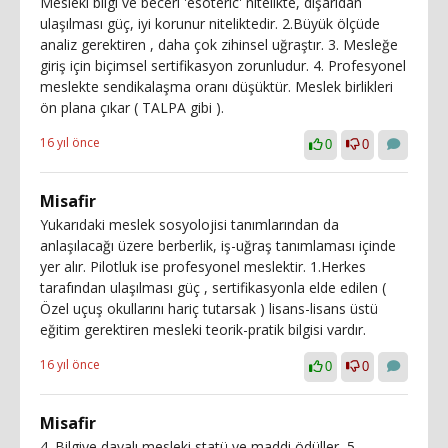
Mesleki bilgi ve beceri 'esoteric' nitelikte, dışarıdan
ulaşılması güç, iyi korunur niteliktedir. 2.Büyük ölçüde
analiz gerektiren , daha çok zihinsel uğraştır. 3. Mesleğe
giriş için biçimsel sertifikasyon zorunludur. 4. Profesyonel
meslekte sendikalaşma oranı düşüktür. Meslek birlikleri
ön plana çıkar ( TALPA gibi ).
16 yıl önce
0
0
Misafir
Yukarıdaki meslek sosyolojisi tanımlarından da
anlaşılacağı üzere berberlik, iş-uğraş tanımlaması içinde
yer alır. Pilotluk ise profesyonel meslektir. 1.Herkes
tarafından ulaşılması güç , sertifikasyonla elde edilen (
Özel uçuş okullarını hariç tutarsak ) lisans-lisans üstü
eğitim gerektiren mesleki teorik-pratik bilgisi vardır.
16 yıl önce
0
0
Misafir
4. Bilgiye dayalı mesleki statü ve maddi ödüller, 5.