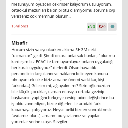
mezunuyum oyüzden cekimser kalıyorum üzülüyorum..
ortaokul mezunları balon pilotu olamıyormu soruma cvp
verirseniz cok memnun olurum...
16 yıl önce
0
0
Misafir
Hocam sizin yazıyı okurken aklıma SHGM deki
"uzmanlar" geldi. Şimdi onlara anlatsak bunları, "olur mu
kardeşim biz ECAC ile tam uyumluyuz onların uyguladığı
her kuralı uyguluyouz" derlerdi. Olsun havacılık
personelinin koşullarını ve haklarını belirleyen kanunu
olmayan tek ülke biziz ama ne önemi varki kaç kişi
farkında...) Gülelim mi, ağlayalım mı? Sizin oğlunuzdan
bile küçük çocuklar, uzman edasıyla ortada gezinip
başkasının yaptığını türkçeye çevirip adını değiştirince bu
iş oldu zannediyor, bizde diğerleri ile aradaki farkı
kapamaya çalışıyoruz. Neyse belki bizden sonraki nesle
faydamız olur...) Umarım bu yazılarınız ve yapılan
yorumlar yerine ulaşır. Sevgiler