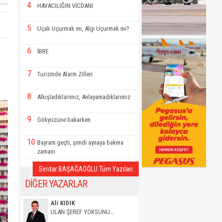
4
HAVACILIĞIN VİCDANI
5
Uçak Uçurmak mı, Algı Uçurmak mı?
6
İBRE
7
Turizmde Alarm Zilleri
8
Alkışladıklarımız, Anlayamadıklarımız
9
Gökyüzüne bakarken
10
Bayram geçti, şimdi aynaya bakma
zamanı
Serdar BAŞAĞAOĞLU Tüm Yazıları
DİĞER YAZARLAR
Ali KIDIK
ULAN ŞEREF YOKSUNU…