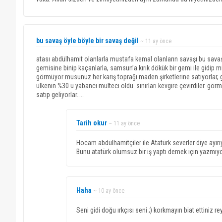
bu savaş öyle böyle bir savaş değil
~ 11 ay önce
atası abdülhamit olanlarla mustafa kemal olanların savaşı bu savaş. v
gemisine binip kaçanlarla, samsun’a kırık dökük bir gemi ile gidip m
görmüyor musunuz her karış toprağı maden şirketlerine satıyorlar,
ülkenin %30 u yabancı mülteci oldu. sınırları kevgire çevirdiler. gö
satıp geliyorlar……
Tarih okur
~ 11 ay önce
Hocam abdülhamitçiler ile Atatürk severler diye ayırıyo
Bunu atatürk olumsuz bir iş yaptı demek için yazmıyo
Haha
~ 10 ay önce
Seni gidi doğu ırkçısı seni ;) korkmayın biat ettiniz r