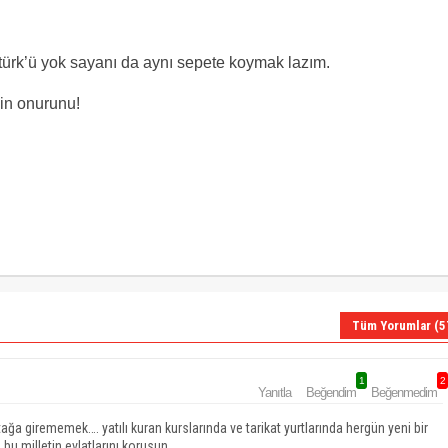
ürk’ü yok sayanı da aynı sepete koymak lazım.
hin onurunu!
Tüm Yorumlar (5
1
2
Yanıtla
Beğendim
Beğenmedim
ağa girememek…. yatılı kuran kurslarında ve tarikat yurtlarında hergün yeni bir
bu milletin evlatlarını korusun…..