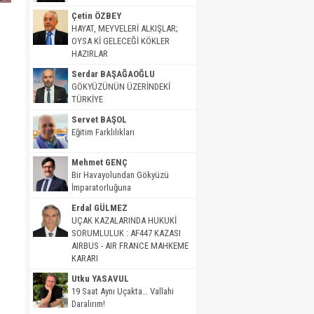
Çetin ÖZBEY
HAYAT, MEYVELERİ ALKIŞLAR;
OYSA Kİ GELECEĞİ KÖKLER
HAZIRLAR
Serdar BAŞAĞAOĞLU
GÖKYÜZÜNÜN ÜZERİNDEKİ
TÜRKİYE
Servet BAŞOL
Eğitim Farklılıkları
Mehmet GENÇ
Bir Havayolundan Gökyüzü
İmparatorluğuna
Erdal GÜLMEZ
UÇAK KAZALARINDA HUKUKİ
SORUMLULUK : AF447 KAZASI
AIRBUS - AIR FRANCE MAHKEME
KARARI
Utku YASAVUL
19 Saat Aynı Uçakta… Vallahi
Daralırım!