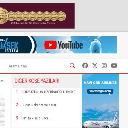
DİĞER KÖŞE YAZILARI
tesi
1
GÖKYÜZÜNÜN ÜZERİNDEKİ TÜRKİYE
2
Gurur, Rekabet ve Karar
3
Hafıza kısa olunca...