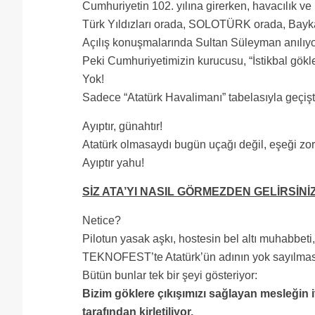
Cumhuriyetin 102. yılına girerken, havacılık ve
Türk Yıldızları orada, SOLOTÜRK orada, Bay
Açılış konuşmalarında Sultan Süleyman anılıyo
Peki Cumhuriyetimizin kurucusu, “İstikbal gökl
Yok!
Sadece “Atatürk Havalimanı” tabelasıyla geçişti
Ayıptır, günahtır!
Atatürk olmasaydı bugün uçağı değil, eşeği zo
Ayıptır yahu!
SİZ ATA’YI NASIL GÖRMEZDEN GELİRSİNİZ
Netice?
Pilotun yasak aşkı, hostesin bel altı muhabbet
TEKNOFEST’te Atatürk’ün adının yok sayılma
Bütün bunlar tek bir şeyi gösteriyor:
Bizim göklere çıkışımızı sağlayan mesleğin it
tarafından kirletiliyor.