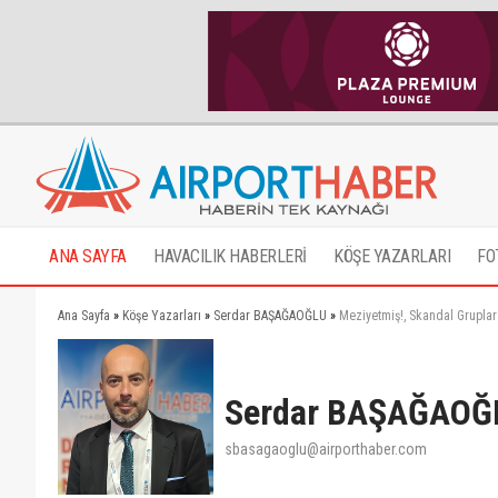
ANA SAYFA
HAVACILIK HABERLERİ
KÖŞE YAZARLARI
FO
Ana Sayfa
»
Köşe Yazarları
»
Serdar BAŞAĞAOĞLU
»
Meziyetmiş!, Skandal Grupl
Serdar BAŞAĞAOĞ
sbasagaoglu@airporthaber.com