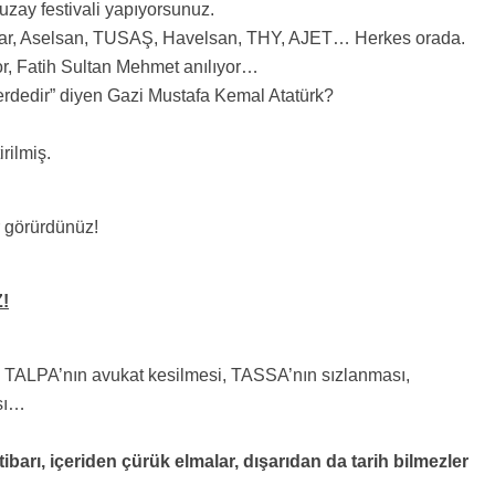
 uzay festivali yapıyorsunuz.
kar, Aselsan, TUSAŞ, Havelsan, THY, AJET… Herkes orada.
r, Fatih Sultan Mehmet anılıyor…
erdedir” diyen Gazi Mustafa Kemal Atatürk?
rilmiş.
r görürdünüz!
!
i, TALPA’nın avukat kesilmesi, TASSA’nın sızlanması,
sı…
ibarı, içeriden çürük elmalar, dışarıdan da tarih bilmezler