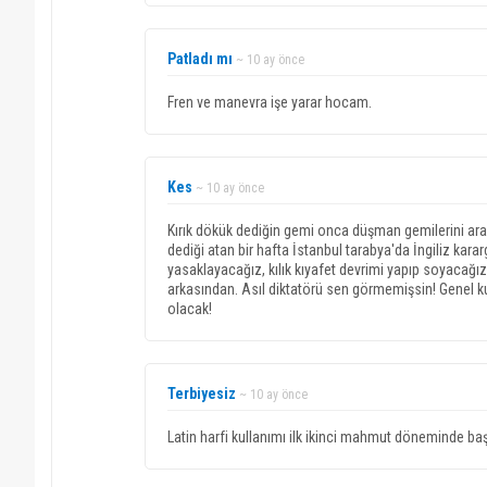
Patladı mı
~ 10 ay önce
Fren ve manevra işe yarar hocam.
Kes
~ 10 ay önce
Kırık dökük dediğin gemi onca düşman gemilerini ara
dediği atan bir hafta İstanbul tarabya'da İngiliz ka
yasaklayacağız, kılık kıyafet devrimi yapıp soyacağız s
arkasından. Asıl diktatörü sen görmemişsin! Genel k
olacak!
Terbiyesiz
~ 10 ay önce
Latin harfi kullanımı ilk ikinci mahmut döneminde baş