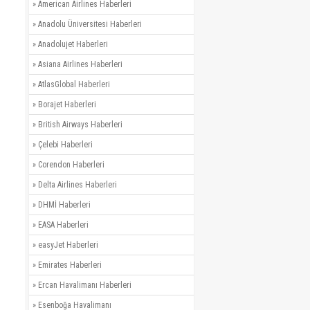
»
American Airlines Haberleri
»
Anadolu Üniversitesi Haberleri
»
Anadolujet Haberleri
»
Asiana Airlines Haberleri
»
AtlasGlobal Haberleri
»
Borajet Haberleri
»
British Airways Haberleri
»
Çelebi Haberleri
»
Corendon Haberleri
»
Delta Airlines Haberleri
»
DHMİ Haberleri
»
EASA Haberleri
»
easyJet Haberleri
»
Emirates Haberleri
»
Ercan Havalimanı Haberleri
»
Esenboğa Havalimanı