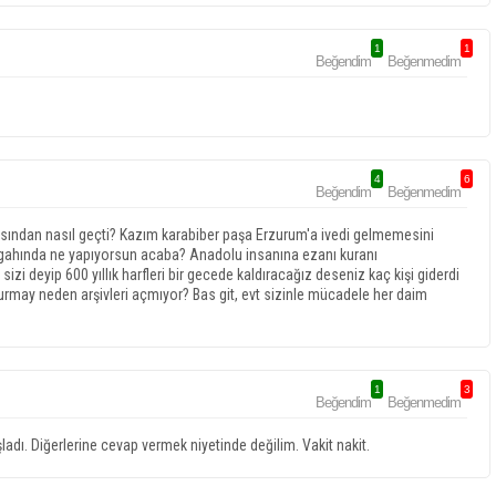
1
1
Beğendim
Beğenmedim
4
6
Beğendim
Beğenmedim
sından nasıl geçti? Kazım karabiber paşa Erzurum'a ivedi gelmemesini
rargahında ne yapıyorsun acaba? Anadolu insanına ezanı kuranı
izi deyip 600 yıllık harfleri bir gecede kaldıracağız deseniz kaç kişi giderdi
urmay neden arşivleri açmıyor? Bas git, evt sizinle mücadele her daim
1
3
Beğendim
Beğenmedim
ladı. Diğerlerine cevap vermek niyetinde değilim. Vakit nakit.