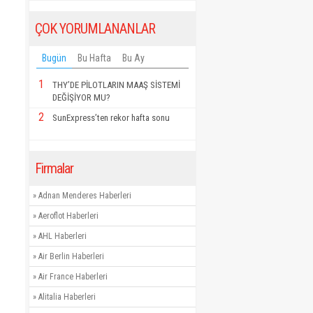
ÇOK YORUMLANANLAR
Bugün
Bu Hafta
Bu Ay
1
THY’DE PİLOTLARIN MAAŞ SİSTEMİ
DEĞİŞİYOR MU?
2
SunExpress’ten rekor hafta sonu
Firmalar
»
Adnan Menderes Haberleri
»
Aeroflot Haberleri
»
AHL Haberleri
»
Air Berlin Haberleri
»
Air France Haberleri
»
Alitalia Haberleri