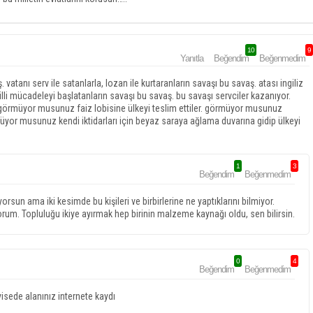
10
9
Yanıtla
Beğendim
Beğenmedim
atanı serv ile satanlarla, lozan ile kurtaranların savaşı bu savaş. atası ingiliz
illi mücadeleyi başlatanların savaşı bu savaş. bu savaşı servciler kazanıyor.
 görmüyor musunuz faiz lobisine ülkeyi teslim ettiler. görmüyor musunuz
rmüyor musunuz kendi iktidarları için beyaz saraya ağlama duvarına gidip ülkeyi
1
3
Beğendim
Beğenmedim
rsun ama iki kesimde bu kişileri ve birbirlerine ne yaptıklarını bilmiyor.
rum. Topluluğu ikiye ayırmak hep birinin malzeme kaynağı oldu, sen bilirsin.
0
4
Beğendim
Beğenmedim
eyisede alanınız internete kaydı