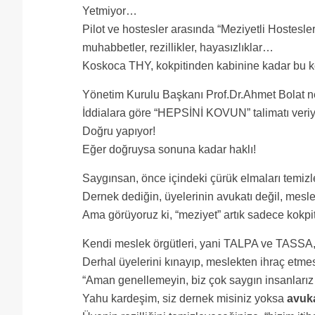
Yetmiyor…
Pilot ve hostesler arasında “Meziyetli Hostesl
muhabbetler, rezillikler, hayasızlıklar…
Koskoca THY, kokpitinden kabinine kadar bu ke
Yönetim Kurulu Başkanı Prof.Dr.Ahmet Bolat n
İddialara göre “HEPSİNİ KOVUN” talimatı veriy
Doğru yapıyor!
Eğer doğruysa sonuna kadar haklı!
Saygınsan, önce içindeki çürük elmaları temiz
Dernek dediğin, üyelerinin avukatı değil, mesl
Ama görüyoruz ki, “meziyet” artık sadece kokpit
Kendi meslek örgütleri, yani TALPA ve TASSA,
Derhal üyelerini kınayıp, meslekten ihraç etmes
“Aman genellemeyin, biz çok saygın insanları
Yahu kardeşim, siz dernek misiniz yoksa
avuka