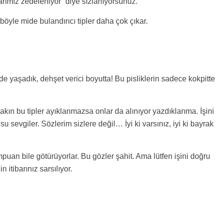
barımız zedeleniyor” diye sızlanıyorsunuz.
böyle mide bulandırıcı tipler daha çok çıkar.
de yaşadık, dehşet verici boyutta! Bu pisliklerin sadece kokpitte
kın bu tipler ayıklanmazsa onlar da alınıyor yazdıklarıma. İşini
evgiler. Sözlerim sizlere değil… İyi ki varsınız, iyi ki bayrak
puan bile götürüyorlar. Bu gözler şahit. Ama lütfen işini doğru
 itibarınız sarsılıyor.