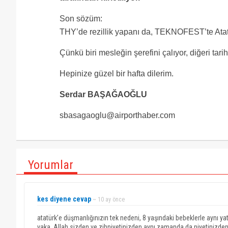
Son sözüm:
THY’de rezillik yapanı da, TEKNOFEST’te Atat
Çünkü biri mesleğin şerefini çalıyor, diğeri tari
Hepinize güzel bir hafta dilerim.
Serdar BAŞAĞAOĞLU
sbasagaoglu@airporthaber.com
Yorumlar
kes diyene cevap
~ 10 ay önce
atatürk’e düşmanlığınızın tek nedeni, 8 yaşındaki bebeklerle aynı yat
vaka. Allah sizden ve zihniyetinizden aynı zamanda da niyetinizden 