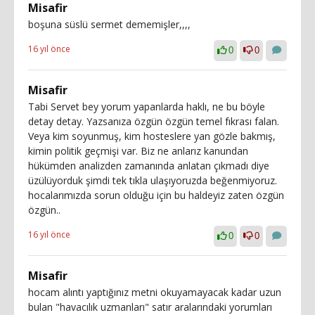
Misafir
boşuna süslü sermet dememişler,,,,
16 yıl önce
0
0
Misafir
Tabi Servet bey yorum yapanlarda haklı, ne bu böyle
detay detay. Yazsanıza özgün özgün temel fıkrası falan.
Veya kim soyunmuş, kim hosteslere yan gözle bakmış,
kimin politik geçmişi var. Biz ne anlarız kanundan
hükümden analizden zamanında anlatan çıkmadı diye
üzülüyorduk şimdi tek tıkla ulaşıyoruzda beğenmiyoruz.
hocalarımızda sorun olduğu için bu haldeyiz zaten özgün
özgün..
16 yıl önce
0
0
Misafir
hocam alıntı yaptığınız metni okuyamayacak kadar uzun
bulan "havacılık uzmanları" satır aralarındaki yorumları