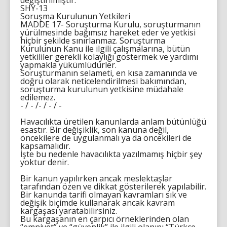
değiştirilmiştir.
SHY-13
Soruşma Kurulunun Yetkileri
MADDE 17- Soruşturma Kurulu, soruşturmanın
yürülmesinde bağımsız hareket eder ve yetkisi
hiçbir şekilde sınırlanmaz. Soruşturma
Kurulunun Kanu ile ilgili çalışmalarına, bütün
yetkililer gerekli kolaylığı göstermek ve yardımı
yapmakla yükümlüdürler.
Soruşturmanın selameti, en kısa zamanında ve
doğru olarak neticelendirilmesi bakımından,
soruşturma kurulunun yetkisine müdahale
edilemez.
- / - /- / - / -
Havacılıkta üretilen kanunlarda anlam bütünlüğü
esastır. Bir değişiklik, son kanuna değil,
öncekilere de uygulanmalı ya da öncekileri de
kapsamalıdır.
İşte bu nedenle havacılıkta yazılmamış hiçbir şey
yoktur denir.
Bir kanun yapılırken ancak meslektaşlar
tarafından özen ve dikkat gösterilerek yapılabilir.
Bir kanunda tarifi olmayan kavramları sık ve
değişik biçimde kullanarak ancak kavram
kargaşası yaratabilirsiniz.
Bu kargaşanın en çarpıcı örneklerinden olan