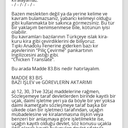
kiralayamaz.
- / - /- / - / -
Bazen meslekten değil ya da yerine kelime ve
kavram bulamazsanız, yabancı kelimeyi olduğu
gibi kullanmakta bir sakınca görmezsiniz. Bu tür
bir yaklaşım benimsenmese bile, kötünün iyisi
olabilir.
Bu kavramları bazılarının Türkçeye ıslak kira-
kuru kira gibi çevirdiklerini de biliyoruz.
Tıpkı Anadolu Fenerine giderken bazı kır
aşevlerinin “Piliç Çevirme” pankartının
İngilizcesini astığı gibi.
“Chicken Translate”.
Bu arada Madde 83.Bis nedir hatırlayalım.
MADDE 83 BIS
BAZI İŞLEV ve GÖREVLERİN AKTARIMI
a) 12, 30, 31ve 32(a) maddelerine rağmen,
Sözleşemeye taraf devletlerden birinde kayıtlı bir
uçak, daimi işletme yeri ya da böyle bir yer yoksa
daimi ikametgahı sözleşmeye taraf başka bir
ülkede olan bir işletmeci tarafından, uçağın
mübadelesine ve kiralanmasına ilişkin veya
benzeri bir anlaşmaya göre işletilmekte ise,
uçağın kayıtlı olduğu devlet, söz konusu uçakla