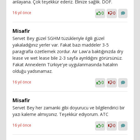
anlayana. Çok teşekkür ederiz. Elinize sağlık. DOF.
16 yıl önce
0
0
Misafir
Servet Bey güzel SGHM tüzükleriyle ilgili güzel
yakaladığınız yerler var. Fakat bazı maddeler 3-5
paragrafla özetlemek zordur. Air Law'a baktığınızda dry
lease ve wet lease bile 2-3 sayfa ayrıldığını görürsünüz.
Fakat Annexlerin Türkiye'ye uygulanmasında hatalrın
olduğu yadsınamaz.
16 yıl önce
0
0
Misafir
Servet Bey her zamanki gibi doyurucu ve bilgilendirici bir
yazı kaleme almışsınız. Teşekkür ediyorum. ATC
16 yıl önce
0
0