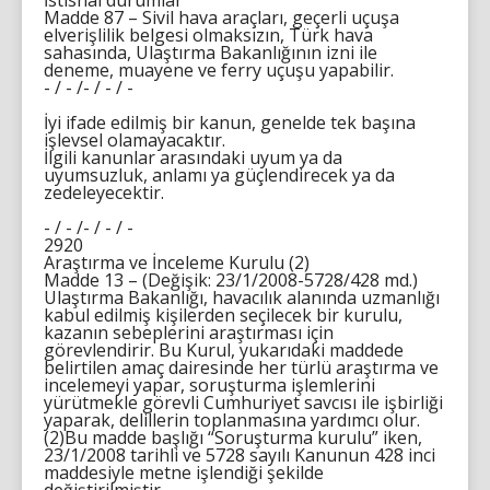
İstisnai durumlar
Madde 87 – Sivil hava araçları, geçerli uçuşa
elverişlilik belgesi olmaksızın, Türk hava
sahasında, Ulaştırma Bakanlığının izni ile
deneme, muayene ve ferry uçuşu yapabilir.
- / - /- / - / -
İyi ifade edilmiş bir kanun, genelde tek başına
işlevsel olamayacaktır.
İlgili kanunlar arasındaki uyum ya da
uyumsuzluk, anlamı ya güçlendirecek ya da
zedeleyecektir.
- / - /- / - / -
2920
Araştırma ve İnceleme Kurulu (2)
Madde 13 – (Değişik: 23/1/2008-5728/428 md.)
Ulaştırma Bakanlığı, havacılık alanında uzmanlığı
kabul edilmiş kişilerden seçilecek bir kurulu,
kazanın sebeplerini araştırması için
görevlendirir. Bu Kurul, yukarıdaki maddede
belirtilen amaç dairesinde her türlü araştırma ve
incelemeyi yapar, soruşturma işlemlerini
yürütmekle görevli Cumhuriyet savcısı ile işbirliği
yaparak, delillerin toplanmasına yardımcı olur.
(2)Bu madde başlığı “Soruşturma kurulu” iken,
23/1/2008 tarihli ve 5728 sayılı Kanunun 428 inci
maddesiyle metne işlendiği şekilde