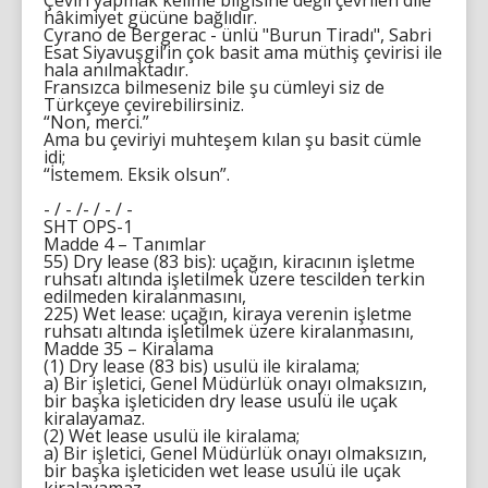
Çeviri yapmak kelime bilgisine değil çevrilen dile
hâkimiyet gücüne bağlıdır.
Cyrano de Bergerac - ünlü "Burun Tiradı", Sabri
Esat Siyavuşgil’in çok basit ama müthiş çevirisi ile
hala anılmaktadır.
Fransızca bilmeseniz bile şu cümleyi siz de
Türkçeye çevirebilirsiniz.
“Non, merci.”
Ama bu çeviriyi muhteşem kılan şu basit cümle
idi;
“İstemem. Eksik olsun”.
- / - /- / - / -
SHT OPS-1
Madde 4 – Tanımlar
55) Dry lease (83 bis): uçağın, kiracının işletme
ruhsatı altında işletilmek üzere tescilden terkin
edilmeden kiralanmasını,
225) Wet lease: uçağın, kiraya verenin işletme
ruhsatı altında işletilmek üzere kiralanmasını,
Madde 35 – Kiralama
(1) Dry lease (83 bis) usulü ile kiralama;
a) Bir işletici, Genel Müdürlük onayı olmaksızın,
bir başka işleticiden dry lease usulü ile uçak
kiralayamaz.
(2) Wet lease usulü ile kiralama;
a) Bir işletici, Genel Müdürlük onayı olmaksızın,
bir başka işleticiden wet lease usulü ile uçak