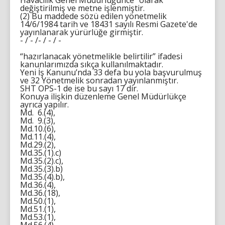
Havacılık Genel Müdürlüğünce" olarak
değiştirilmiş ve metne işlenmiştir.
(2) Bu maddede sözü edilen yönetmelik
14/6/1984 tarih ve 18431 sayılı Resmi Gazete'de
yayınlanarak yürürlüğe girmiştir.
- / - /- / - / -
“hazırlanacak yönetmelikle belirtilir” ifadesi
kanunlarımızda sıkça kullanılmaktadır.
Yeni İş Kanunu’nda 33 defa bu yola başvurulmuş
ve 32 Yönetmelik sonradan yayınlanmıştır.
SHT OPS-1 de ise bu sayı 17 dir.
Konuya ilişkin düzenleme Genel Müdürlükçe
ayrıca yapılır.
Md. 6.(4),
Md. 9.(3),
Md.10.(6),
Md.11.(4),
Md.29.(2),
Md.35.(1).c)
Md.35.(2).c),
Md.35.(3).b)
Md.35.(4).b),
Md.36.(4),
Md.36.(18),
Md.50.(1),
Md.51.(1),
Md.53.(1),