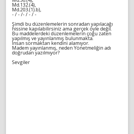
Md.56.(4),
Md.132.(4),
Md.203.(1).b),
- / - /- / - / -
Şimdi bu düzenlemelerin sonradan yapılacağı
hissine kapılabilirsiniz ama gerçek öyle değil.
Bu maddelerdeki düzenlemelerin çoğu zaten
yapılmış ve yayınlanmış bulunmakta.
İnsan sormaktan kendini alamıyor.
Madem yayınlanmış, neden Yönetmeliğin adı
doğrudan yazılmıyor?
Sevgiler