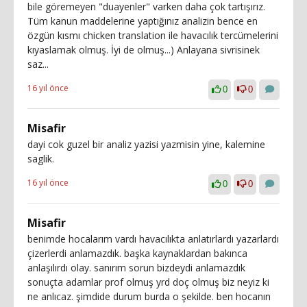
bile göremeyen "duayenler" varken daha çok tartışırız.
Tüm kanun maddelerine yaptığınız analizin bence en
özgün kısmı chicken translation ile havacılık tercümelerini
kıyaslamak olmuş. İyi de olmuş...) Anlayana sivrisinek
saz...
16 yıl önce
0
0
Misafir
dayi cok guzel bir analiz yazisi yazmisin yine, kalemine
saglik.
16 yıl önce
0
0
Misafir
benimde hocalarım vardı havacılıkta anlatırlardı yazarlardı
çizerlerdi anlamazdık. başka kaynaklardan bakınca
anlaşılırdı olay. sanırım sorun bizdeydi anlamazdık
sonuçta adamlar prof olmuş yrd doç olmuş biz neyiz ki
ne anlıcaz. şimdide durum burda o şekilde. ben hocanın