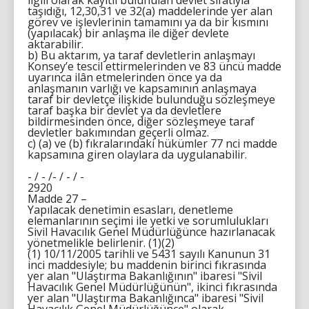
ilgili olarak kayıtlı bulunulan devlet sıfatıyla
taşıdığı, 12,30,31 ve 32(a) maddelerinde yer alan
görev ve işlevlerinin tamamını ya da bir kısmını
(yapılacak) bir anlaşma ile diğer devlete
aktarabilir.
b) Bu aktarım, ya taraf devletlerin anlaşmayı
Konsey’e tescil ettirmelerinden ve 83 üncü madde
uyarınca ilân etmelerinden önce ya da
anlaşmanın varlığı ve kapsamının anlaşmaya
taraf bir devletçe ilişkide bulunduğu sözleşmeye
taraf başka bir devlet ya da devletlere
bildirmesinden önce, diğer sözleşmeye taraf
devletler bakımından geçerli olmaz.
c) (a) ve (b) fıkralarındaki hükümler 77 nci madde
kapsamına giren olaylara da uygulanabilir.
- / - /- / - / -
2920
Madde 27 –
Yapılacak denetimin esasları, denetleme
elemanlarının seçimi ile yetki ve sorumlulukları
Sivil Havacılık Genel Müdürlüğünce hazırlanacak
yönetmelikle belirlenir. (1)(2)
(1) 10/11/2005 tarihli ve 5431 sayılı Kanunun 31
inci maddesiyle; bu maddenin birinci fıkrasında
yer alan "Ulaştırma Bakanlığının" ibaresi "Sivil
Havacılık Genel Müdürlüğünün", ikinci fıkrasında
yer alan "Ulaştırma Bakanlığınca" ibaresi "Sivil