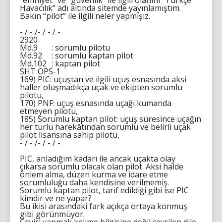
“emniyet” ve “güvenlik” ile ilgili olanını “Türkçe
Havacılık” adı altında sitemde yayınlamıştım.
Bakın “pilot” ile ilgili neler yapmışız.
- / - /- / - / -
2920
Md.9
: sorumlu pilotu
Md.92
: sorumlu kaptan pilot
Md.102
: kaptan pilot
SHT OPS-1
169) PIC: uçuştan ve ilgili uçuş esnasında aksi
haller oluşmadıkça uçak ve ekipten sorumlu
pilotu,
170) PNF: uçuş esnasında uçağı kumanda
etmeyen pilotu,
185) Sorumlu kaptan pilot: uçuş süresince uçağın
her türlü harekâtından sorumlu ve belirli uçak
pilot lisansına sahip pilotu,
- / - /- / - / -
PIC, anladığım kadarı ile ancak uçakta olay
çıkarsa sorumlu olacak olan pilot. Aksi halde
önlem alma, düzen kurma ve idare etme
sorumluluğu daha kendisine verilmemiş.
Sorumlu kaptan pilot, tarif edildiği gibi ise PIC
kimdir ve ne yapar?
Bu ikisi arasındaki fark açıkça ortaya konmuş
gibi görünmüyor.