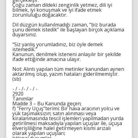
gerçekleşir.
Çoğu zaman dildeki zenginlik yetmez, dili iyi
bilmek, iyi konuşmak ve iyi ifade etmek
zorunluluğu doğacaktır.
Dil düzgün kullanılmadığı zaman, “biz burada
şunu demek istedik” ile başlayan birçok açıklama
duyarsınız.
“Siz yanlış yorumladınız, biz öyle demek
istemedik.”
Kanunun, denilmek isteneni anlaşılır bir şekilde
ifade ettiğinde amacına ulaşır.
Not: Alıntı yapılan tüm metinler kanundan aynen
aktarılmış olup, yazım hataları giderilmemiştir.
(sb)
- / - /- / - / -
2920
Tanımlar
Madde 3 – Bu Kanunda geçen;
f) "Ferry Uçuş"terimi: Bir hava aracının yolcu ve
yük taşımaksızın; satın alınması veya
kiralanmasında tescil işlemleri yapılmadan yurda
getirilmesi maksadıyla yapılan uçuşlar ile, uçuşa
elverişliliğine halel getirmeyen kısmi arızalı
olarak yapılan uçuşları;