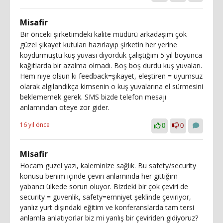
Misafir
Bir önceki şirketimdeki kalite müdürü arkadaşım çok
güzel şikayet kutuları hazırlayıp şirketin her yerine
koydurmuştu kuş yuvası diyorduk çalıştığım 5 yıl boyunca
kağıtlarda bir azalma olmadı. Boş boş durdu kuş yuvaları.
Hem niye olsun ki feedback=şikayet, eleştiren = uyumsuz
olarak algılandıkça kimsenin o kuş yuvalarına el sürmesini
beklememek gerek. SMS bizde telefon mesajı
anlamından öteye zor gider.
16 yıl önce
0
0
Misafir
Hocam guzel yazı, kaleminize sağlık. Bu safety/security
konusu benim içinde çeviri anlamında her gittiğim
yabancı ülkede sorun oluyor. Bizdeki bir çok çeviri de
security = guvenlik, safety=emniyet şeklinde çeviriyor,
yanlız yurt dışındaki eğitim ve konferanslarda tam tersi
anlamla anlatıyorlar biz mi yanlış bir çeviriden gidiyoruz?