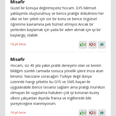
Misafir
Güzel bir konuya değinmişsiniz hocam. GYS bilimsel
yaklaşımla oluşturulmuş ve bence pratiğe dökülmesi her
ülke ve her şirket için zor bir konu ve bence örgütsel
öğrenme kavramına pek hizmet etmiyor.Ancak bir
yerlerden başlamak için yada bir adım atmak için iyi bir
başlangıç olabilir.
16 yıl önce
0
0
Misafir
Hocam, siz 40 yıla yakın pratik deneyimi olan ve benim
bildiğim sürekli camiada sonuca yönelik işlere imza atan
birisiniz. Nacizane soracağım Türkiye değil dünya
üzerinde hangi şirkette bu GYS ve SMS başarı ile
uygulanabilir.Bence teoarisi sağlam ama pratiği mümkün
olmayan bir uygulama hukuken çok iyi korunan kuzey
ülkesi çalışanları dışında fransa ve ingilterede bile
yüreyeceğine inanmıyorum.
16 yıl önce
0
0