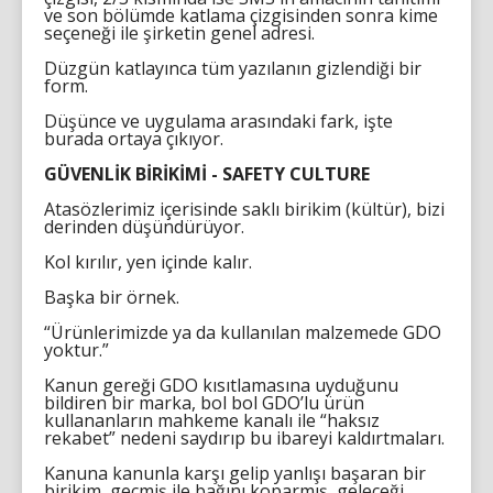
ve son bölümde katlama çizgisinden sonra kime
seçeneği ile şirketin genel adresi.
Düzgün katlayınca tüm yazılanın gizlendiği bir
form.
Düşünce ve uygulama arasındaki fark, işte
burada ortaya çıkıyor.
GÜVENLİK BİRİKİMİ - SAFETY CULTURE
Atasözlerimiz içerisinde saklı birikim (kültür), bizi
derinden düşündürüyor.
Kol kırılır, yen içinde kalır.
Başka bir örnek.
“Ürünlerimizde ya da kullanılan malzemede GDO
yoktur.”
Kanun gereği GDO kısıtlamasına uyduğunu
bildiren bir marka, bol bol GDO’lu ürün
kullananların mahkeme kanalı ile “haksız
rekabet” nedeni saydırıp bu ibareyi kaldırtmaları.
Kanuna kanunla karşı gelip yanlışı başaran bir
birikim, geçmiş ile bağını koparmış, geleceği