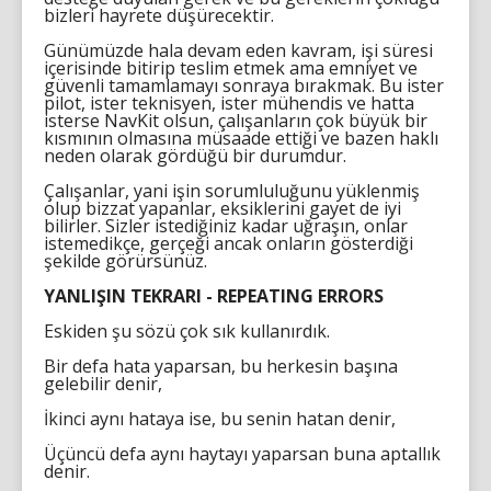
bizleri hayrete düşürecektir.
Günümüzde hala devam eden kavram, işi süresi
içerisinde bitirip teslim etmek ama emniyet ve
güvenli tamamlamayı sonraya bırakmak. Bu ister
pilot, ister teknisyen, ister mühendis ve hatta
isterse NavKit olsun, çalışanların çok büyük bir
kısmının olmasına müsaade ettiği ve bazen haklı
neden olarak gördüğü bir durumdur.
Çalışanlar, yani işin sorumluluğunu yüklenmiş
olup bizzat yapanlar, eksiklerini gayet de iyi
bilirler. Sizler istediğiniz kadar uğraşın, onlar
istemedikçe, gerçeği ancak onların gösterdiği
şekilde görürsünüz.
YANLIŞIN TEKRARI - REPEATING ERRORS
Eskiden şu sözü çok sık kullanırdık.
Bir defa hata yaparsan, bu herkesin başına
gelebilir denir,
İkinci aynı hataya ise, bu senin hatan denir,
Üçüncü defa aynı haytayı yaparsan buna aptallık
denir.