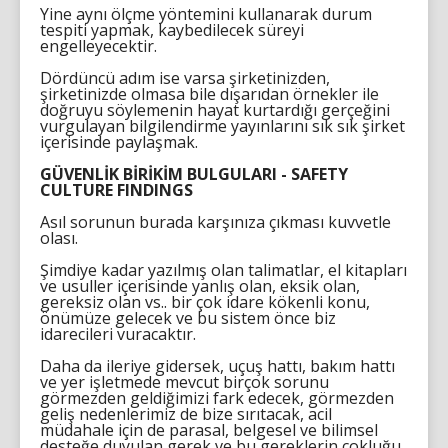
Yine aynı ölçme yöntemini kullanarak durum
tespiti yapmak, kaybedilecek süreyi
engelleyecektir.
Dördüncü adım ise varsa şirketinizden,
şirketinizde olmasa bile dışarıdan örnekler ile
doğruyu söylemenin hayat kurtardığı gerçeğini
vurgulayan bilgilendirme yayınlarını sık sık şirket
içerisinde paylaşmak.
GÜVENLİK BİRİKİM BULGULARI - SAFETY
CULTURE FINDINGS
Asıl sorunun burada karşınıza çıkması kuvvetle
olası.
Şimdiye kadar yazılmış olan talimatlar, el kitapları
ve usuller içerisinde yanlış olan, eksik olan,
gereksiz olan vs.. bir çok idare kökenli konu,
önümüze gelecek ve bu sistem önce biz
idarecileri vuracaktır.
Daha da ileriye gidersek, uçuş hattı, bakım hattı
ve yer işletmede mevcut birçok sorunu
görmezden geldiğimizi fark edecek, görmezden
geliş nedenlerimiz de bize sırıtacak, acil
müdahale için de parasal, belgesel ve bilimsel
desteğe duyulan gerek ve bu gereklerin çokluğu