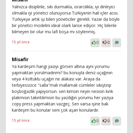
Yalnızca disiplinle, sıkı durmakla, ısrarcılıkla, iyi dinleyici
olmakla iyi yönetici olunuyorsa Türkiyenin hali içler acısı.
Türkiyeye artık işi bilen yöneticiler gerekli. Yazar da böyle
bir yönetici modelini ideal olark lanse ediyor. Hiç bilenle
bilmeyen bir olur mu lafı boşa mı söylenmiş.
15 yıl önce
0
0
Misafir
Ya kardeşim hangi yazıyı görsen altına aynı yorumu
yapmaktan yorulmadınmı? bu konuyla deniz uçağının
veya 4 koltuklu uçağın ne alakası var. Araya da
terbiyessizce "salla"malı mallamalı cümleler sıkıştırıp
boşboğazlık yapıyorsun. sen kimsin neyin nesisin kırık
plakmısın takıntılımısın bu yazdığın yorumu her yazıya
copy press yapmaktan vazgeç. Sen varsa işine bak
kardeşim bu konular seni çok aşan konulardır.
15 yıl önce
0
0