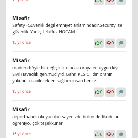
0
0
Misafir
Safety -Güvenlik değil emniyet anlamındadır.Security ise
güvenlik..Yanlış telaffuz HOCAM..
15 yıl önce
0
0
Misafir
madem böyle bir değişiklik olacak oraya en uygun kişi
Sivil Havacılık gen.müd.yrd. Bahri KESİCİ' dir. oranın
yükünü tutabilecek en sağlam insan bence.
15 yıl önce
0
0
Misafir
airporthaber okuyucuları sayenizde bütün dedikoduları
öğreniyo, çok teşekkürler.
15 yıl önce
0
0