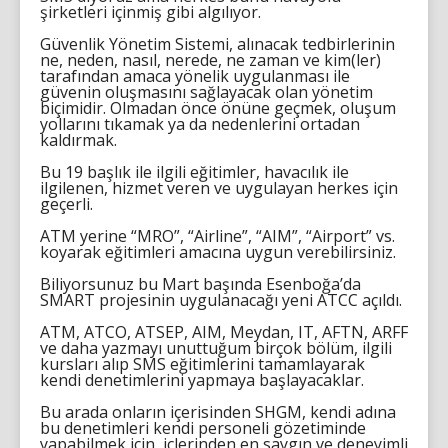
şirketleri içinmiş gibi algılıyor.
Güvenlik Yönetim Sistemi, alınacak tedbirlerinin
ne, neden, nasıl, nerede, ne zaman ve kim(ler)
tarafından amaca yönelik uygulanması ile
güvenin oluşmasını sağlayacak olan yönetim
biçimidir. Olmadan önce önüne geçmek, oluşum
yollarını tıkamak ya da nedenlerini ortadan
kaldırmak.
Bu 19 başlık ile ilgili eğitimler, havacılık ile
ilgilenen, hizmet veren ve uygulayan herkes için
geçerli.
ATM yerine “MRO”, “Airline”, “AIM”, “Airport” vs.
koyarak eğitimleri amacına uygun verebilirsiniz.
Biliyorsunuz bu Mart başında Esenboğa’da
SMART projesinin uygulanacağı yeni ATCC açıldı.
ATM, ATCO, ATSEP, AIM, Meydan, IT, AFTN, ARFF
ve daha yazmayı unuttuğum birçok bölüm, ilgili
kursları alıp SMS eğitimlerini tamamlayarak
kendi denetimlerini yapmaya başlayacaklar.
Bu arada onların içerisinden SHGM, kendi adına
bu denetimleri kendi personeli gözetiminde
yapabilmek için, içlerinden en saygın ve deneyimli