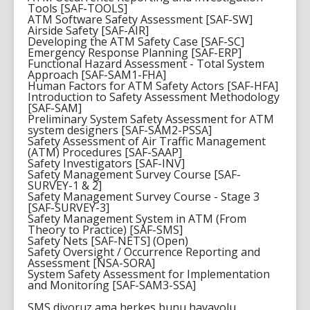
Tools [SAF-TOOLS]
ATM Software Safety Assessment [SAF-SW]
Airside Safety [SAF-AIR]
Developing the ATM Safety Case [SAF-SC]
Emergency Response Planning [SAF-ERP]
Functional Hazard Assessment - Total System
Approach [SAF-SAM1-FHA]
Human Factors for ATM Safety Actors [SAF-HFA]
Introduction to Safety Assessment Methodology
[SAF-SAM]
Preliminary System Safety Assessment for ATM
system designers [SAF-SAM2-PSSA]
Safety Assessment of Air Traffic Management
(ATM) Procedures [SAF-SAAP]
Safety Investigators [SAF-INV]
Safety Management Survey Course [SAF-
SURVEY-1 & 2]
Safety Management Survey Course - Stage 3
[SAF-SURVEY-3]
Safety Management System in ATM (From
Theory to Practice) [SAF-SMS]
Safety Nets [SAF-NETS] (Open)
Safety Oversight / Occurrence Reporting and
Assessment [NSA-SORA]
System Safety Assessment for Implementation
and Monitoring [SAF-SAM3-SSA]
SMS diyoruz ama herkes bunu havayolu