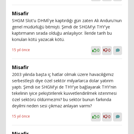
Misafir
SHGM Slot'u DHMİ'ye kaptırdığı gün zaten Ali Arıduru'nun
genel müdürlüğü bitmişti. Şimdi de SHGM'yi THY'ye
kaptırmanın sırada olduğu anlaşılıyor. İleride tarih bu
konuları kötü yazacak kötü.
15 yıl önce
0
0
Misafir
2003 yılında başta iç hatlar olmak üzere havacılığımız
serbestleşti diye özel sektör milyarlarca dolar yatırım
yaptı. Şimdi ise SHGM'yi de THY'ye bağlayarak THY'nin
tekelinin iyice pekiştirilerek kuvvetlendirilmek istenmesi
özel sektörü öldürmezmi? bu sektör bunun farkında
deyilmi neden sesi çıkmaz anlayan varmı?
15 yıl önce
0
0
Misafir