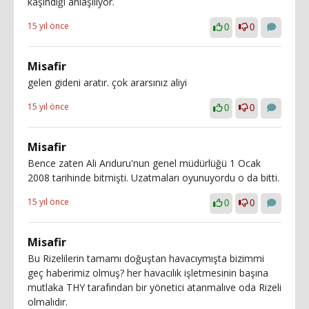
kaşındığı anlaşılıyor.
15 yıl önce
0
0
Misafir
gelen gideni aratır. çok ararsınız aliyi
15 yıl önce
0
0
Misafir
Bence zaten Ali Arıduru'nun genel müdürlüğü 1 Ocak
2008 tarihinde bitmişti. Uzatmaları oyunuyordu o da bitti.
15 yıl önce
0
0
Misafir
Bu Rizelilerin tamamı doğuştan havacıymışta bizimmi
geç haberimiz olmuş? her havacılık işletmesinin başına
mutlaka THY tarafından bir yönetici atanmalıve oda Rizeli
olmalıdır.