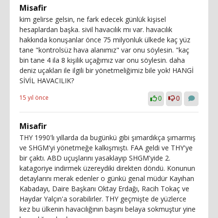
Misafir
kim gelirse gelsin, ne fark edecek günlük kişisel
hesaplardan başka. sivil havacılık mı var. havacılık
hakkında konuşanlar önce 75 milyonluk ülkede kaç yüz
tane "kontrolsüz hava alanımız" var onu söylesin. "kaç
bin tane 4 ila 8 kişilik uçağımız var onu söylesin. daha
deniz uçakları ile ilgili bir yönetmeliğimiz bile yok! HANGİ
SİVİL HAVACILIK?
15 yıl önce
0
0
Misafir
THY 1990'lı yıllarda da bugünkü gibi şımardıkça şımarmış
ve SHGM'yi yönetmeğe kalkışmıştı. FAA geldi ve THY'ye
bir çaktı. ABD uçuşlarını yasaklayıp SHGM'yide 2.
katagoriye indirmek üzereydiki direkten döndü. Konunun
detaylarını merak edenler o günkü genal müdür Kayıhan
Kabadayı, Daire Başkanı Oktay Erdağı, Racih Tokaç ve
Haydar Yalçın'a sorabilirler. THY geçmişte de yüzlerce
kez bu ülkenin havacılığının başını belaya sokmuştur yine