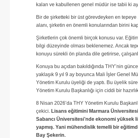
kalan ve kabullenen genel müdür ise tabii ki ay
Bir de şirketteki bir üst görevdeyken en tepeye 
alanı, şirketin en önemli konularından birini k
Şirketlerin çok önemli birçok konusu var. Eğit
bilgi düzeyinde olması beklenemez. Ancak tepe g
konuyu sürekli ön planda dile getirirse, çalışa
Konuya bu açıdan bakıldığında THY’nin güncel 
yaklaşık 9 yıl 9 ay boyunca Mali İşler Genel Mü
Yönetim Kurulu üyeliği de yaptı. Bu üyelik süre
Yönetim Kurulu Başkanlığı için ciddi bir hazırl
8 Nisan 2026’da THY Yönetim Kurulu Başkanlığı
çekici.
Lisans eğitimini Marmara Üniversite
Sabancı Üniversitesi’nde ekonomi yüksek li
yapmış. Yani mühendislik temelli bir eğitim
Bay Şekerin.