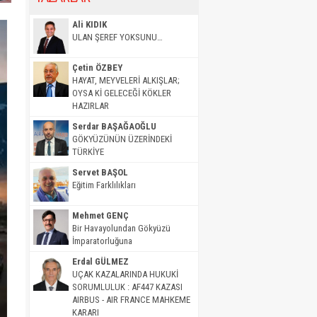
Ali KIDIK
ULAN ŞEREF YOKSUNU…
Çetin ÖZBEY
HAYAT, MEYVELERİ ALKIŞLAR;
OYSA Kİ GELECEĞİ KÖKLER
HAZIRLAR
Serdar BAŞAĞAOĞLU
GÖKYÜZÜNÜN ÜZERİNDEKİ
TÜRKİYE
Servet BAŞOL
Eğitim Farklılıkları
Mehmet GENÇ
Bir Havayolundan Gökyüzü
İmparatorluğuna
Erdal GÜLMEZ
UÇAK KAZALARINDA HUKUKİ
SORUMLULUK : AF447 KAZASI
AIRBUS - AIR FRANCE MAHKEME
KARARI