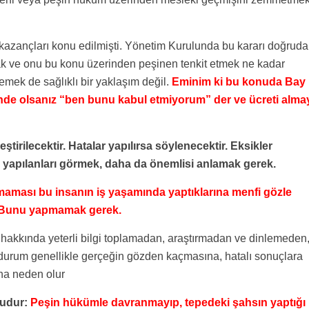
azançları konu edilmişti. Yönetim Kurulunda bu kararı doğrud
ak ve onu bu konu üzerinden peşinen tenkit etmek ne kadar
emek de sağlıklı bir yaklaşım değil.
Eminim ki bu konuda Bay
inde olsanız “ben bunu kabul etmiyorum” der ve ücreti alma
ştirilecektir. Hatalar yapılırsa söylenecektir. Eksikler
 yapılanları görmek, daha da önemlisi anlamak gerek.
lmaması bu insanın iş yaşamında yaptıklarına
menfi gözle
 Bunu yapmamak gerek.
 hakkında yeterli bilgi toplamadan, araştırmadan ve dinlemeden
durum genellikle gerçeğin gözden kaçmasına, hatalı sonuçlara
ına neden olur
şudur:
Peşin hükümle davranmayıp, tepedeki şahsın yaptığı