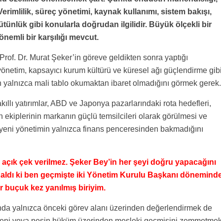
Verimlilik, süreç yönetimi, kaynak kullanımı, sistem bakışı,
ünlük gibi konularla doğrudan ilgilidir. Büyük ölçekli bir
nemli bir karşılığı mevcut.
of. Dr. Murat Şeker’in göreve geldikten sonra yaptığı
yönetim, kapsayıcı kurum kültürü ve küresel ağı güçlendirme gib
rın yalnızca mali tablo okumaktan ibaret olmadığını görmek gerek.
 akıllı yatırımlar, ABD ve Japonya pazarlarındaki rota hedefleri,
n ekiplerinin markanın güçlü temsilcileri olarak görülmesi ve
, yeni yönetimin yalnızca finans penceresinden bakmadığını
e açık çek verilmez. Şeker Bey’in her şeyi doğru yapacağını
Kaldı ki ben geçmişte iki Yönetim Kurulu Başkanı dönemind
 buçuk kez yanılmış biriyim.
ında yalnızca önceki görev alanı üzerinden değerlendirmek de
beğeni veya peşin hüküm üzerinden mesleki geçmişini zemmetmek