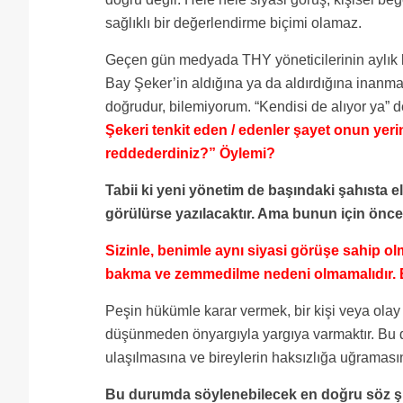
sağlıklı bir değerlendirme biçimi olamaz.
Geçen gün medyada THY yöneticilerinin aylık k
Bay Şeker’in aldığına ya da aldırdığına inanm
doğrudur, bilemiyorum. “Kendisi de alıyor ya” d
Şekeri tenkit eden / edenler şayet onun yer
reddederdiniz?” Öylemi?
Tabii ki yeni yönetim de başındaki şahısta ele
görülürse yazılacaktır. Ama bunun için önce
Sizinle, benimle aynı siyasi görüşe sahip o
bakma ve zemmedilme nedeni olmamalıdır.
Peşin hükümle karar vermek, bir kişi veya olay
düşünmeden önyargıyla yargıya varmaktır. Bu 
ulaşılmasına ve bireylerin haksızlığa uğramas
Bu durumda söylenebilecek en doğru söz 