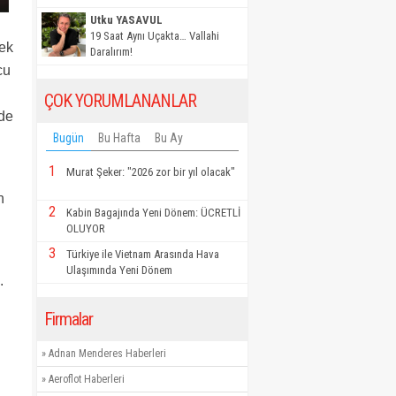
Utku YASAVUL
19 Saat Aynı Uçakta… Vallahi
pek
Daralırım!
cu
ÇOK YORUMLANANLAR
 de
Bugün
Bu Hafta
Bu Ay
1
Murat Şeker: "2026 zor bir yıl olacak"
n
2
Kabin Bagajında Yeni Dönem: ÜCRETLİ
OLUYOR
3
Türkiye ile Vietnam Arasında Hava
Ulaşımında Yeni Dönem
.
Firmalar
»
Adnan Menderes Haberleri
»
Aeroflot Haberleri