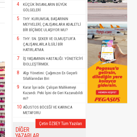
4
KÜÇÜK İNSANLARIN BÜYÜK
GÖLGELERİ
5
THY: KURUMSAL BAŞARININ
MEYVELERİ, ÇALIŞANLARA ADALETLİ
BİR BİÇİMDE ULAŞIYOR MU?
6
THY: SN. ŞEKER VE OLMUŞTUR'A
ÇALIŞANLARLA İLGİLİ BİR
HATIRLATMA.
7
İŞ YAŞAMININ HASTALIĞI: YÖNETİCİYİ
İDOLLEŞTİRMEK.
8
Algı Yönetimi: Çağımızın En Geçerli
Silahlarından Biri
9
Karar İşe iade. Çalışan Mahkemeyi
Kazandı. Peki İşini de Geri Kazanabildi
mi?
10
AĞUSTOS BÖCEĞİ VE KARINCA
METAFORU
Çetin ÖZBEY Tüm Yazıları
DİĞER
YAZARLAR