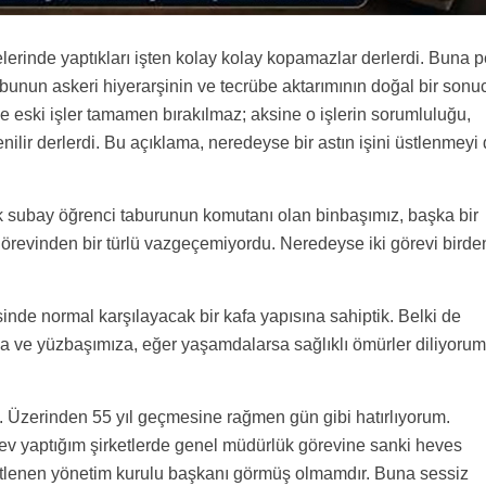
belerinde yaptıkları işten kolay kolay kopamazlar derlerdi. Buna 
un askeri hiyerarşinin ve tecrübe aktarımının doğal bir sonu
e eski işler tamamen bırakılmaz; aksine o işlerin sorumluluğu,
ilir derlerdi. Bu açıklama, neredeyse bir astın işini üstlenmeyi
subay öğrenci taburunun komutanı olan binbaşımız, başka bir
örevinden bir türlü vazgeçemiyordu. Neredeyse iki görevi birde
inde normal karşılayacak bir kafa yapısına sahiptik. Belki de
a ve yüzbaşımıza, eğer yaşamdalarsa sağlıklı ömürler diliyorum
. Üzerinden 55 yıl geçmesine rağmen gün gibi hatırlıyorum.
v yaptığım şirketlerde genel müdürlük görevine sanki heves
stlenen yönetim kurulu başkanı görmüş olmamdır. Buna sessiz