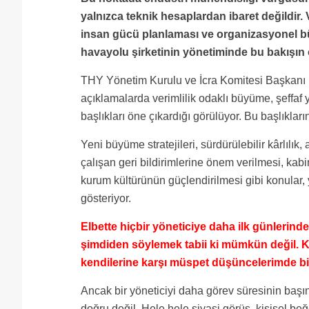
yalnızca teknik hesaplardan ibaret değildir. 
insan gücü planlaması ve organizasyonel büt
havayolu şirketinin yönetiminde bu bakışın ö
THY Yönetim Kurulu ve İcra Komitesi Başkanı Pr
açıklamalarda verimlilik odaklı büyüme, şeffaf 
başlıkları öne çıkardığı görülüyor. Bu başlıkla
Yeni büyüme stratejileri, sürdürülebilir kârlılık,
çalışan geri bildirimlerine önem verilmesi, kabi
kurum kültürünün güçlendirilmesi gibi konular
gösteriyor.
Elbette hiçbir yöneticiye daha ilk günlerind
şimdiden söylemek tabii ki mümkün değil. 
kendilerine karşı müspet düşüncelerimde bir
Ancak bir yöneticiyi daha görev süresinin baş
doğru değil. Hele hele siyasi görüş, kişisel 