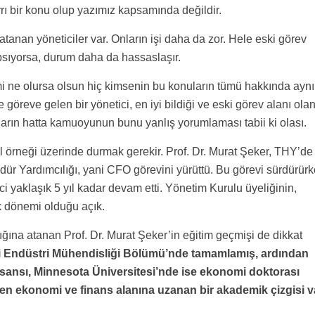
rı bir konu olup yazımız kapsamında değildir.
atanan yöneticiler var. Onların işi daha da zor. Hele eski görev
apsıyorsa, durum daha da hassaslaşır.
imi ne olursa olsun hiç kimsenin bu konuların tümü hakkında aynı
öreve gelen bir yönetici, en iyi bildiği ve eski görev alanı ola
nların hatta kamuoyunun bunu yanlış yorumlaması tabii ki olası.
örneği üzerinde durmak gerekir. Prof. Dr. Murat Şeker, THY’de
dür Yardımcılığı, yani CFO görevini yürüttü. Bu görevi sürdürür
ci yaklaşık 5 yıl kadar devam etti. Yönetim Kurulu üyeliğinin,
ık dönemi olduğu açık.
na atanan Prof. Dr. Murat Şeker’in eğitim geçmişi de dikkat
si Endüstri Mühendisliği Bölümü’nde tamamlamış, ardından
sansı, Minnesota Üniversitesi’nde ise ekonomi doktorası
den ekonomi ve finans alanına uzanan bir akademik çizgisi v