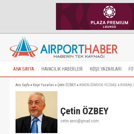
ANA SAYFA
HAVACILIK HABERLERİ
KÖŞE YAZARLARI
FO
Ana Sayfa
»
Köşe Yazarları
»
Çetin ÖZBEY
»
ASKERLİĞİMDEKİ YÜZBAŞI & BİNBAŞI
Çetin ÖZBEY
cetin.aero@gmail.com