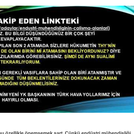
u özellikle önemsemek şart. Çünkü endüstri mühendisliği,