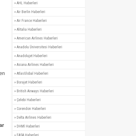
»
AHL Haberleri
»
Air Berlin Haberleri
»
Air France Haberleri
»
Alitalia Haberleri
»
American Airlines Haberleri
n
»
Anadolu Üniversitesi Haberleri
»
Anadolujet Haberleri
»
Asiana Airlines Haberleri
ken
»
AtlasGlobal Haberleri
»
Borajet Haberleri
»
British Airways Haberleri
»
Çelebi Haberleri
»
Corendon Haberleri
»
Delta Airlines Haberleri
ar
»
DHMİ Haberleri
»
EASA Haberleri