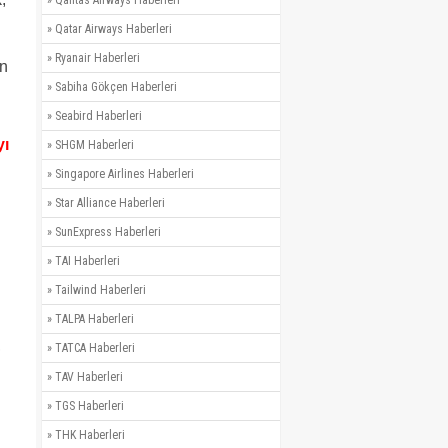
»
Qantas Airways Haberleri
»
Qatar Airways Haberleri
»
Ryanair Haberleri
an
»
Sabiha Gökçen Haberleri
»
Seabird Haberleri
yı
»
SHGM Haberleri
»
Singapore Airlines Haberleri
»
Star Alliance Haberleri
»
SunExpress Haberleri
»
TAI Haberleri
»
Tailwind Haberleri
»
TALPA Haberleri
,
»
TATCA Haberleri
»
TAV Haberleri
»
TGS Haberleri
»
THK Haberleri