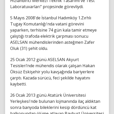
Hızlandırıcı Merkezi Teknik Tasarımı ve Test
Laboratuvarları" projesinde görevliydi.
5 Mayıs 2008'de İstanbul Hadımköy 1.Zırhlı
Tugay Komutanlığı'nda vatani görevini
yaparken, terhisine 74 gün kala tamir etmeye
çalıştığı trafoda elektrik çarpması sonucu
ASELSAN mühendislerinden asteğmen Zafer
Oluk (31) şehit oldu.
25 Ocak 2012 günü ASELSAN Akyurt
Tesisleri’nde mühendis olarak çalışan Hakan
Öksüz Eskişehir yolu kavşağında bariyerlere
çarptı. Kazada sürücü, feci şekilde hayatını
kaybetti.
26 Ocak 2013 günü Atatürk Üniversitesi
Yerleşkesi'nde bulunan lojmanında ilaç aldıktan
sonra banyoda bileklerini kesip dördüncü kat
balkonundan ölüme atlayan Bayburt Üniversitesi