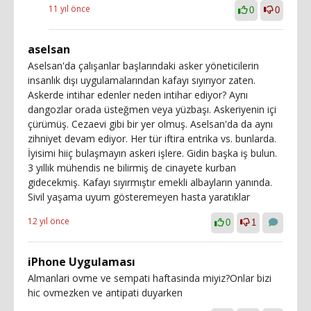
11 yıl önce
0
0
aselsan
Aselsan'da çalışanlar başlarındaki asker yöneticilerin
insanlık dışı uygulamalarından kafayı sıyırıyor zaten.
Askerde intihar edenler neden intihar ediyor? Aynı
dangozlar orada üsteğmen veya yüzbaşı. Askeriyenin içi
çürümüş. Cezaevi gibi bir yer olmuş. Aselsan'da da aynı
zihniyet devam ediyor. Her tür iftira entrika vs. bunlarda.
İyisimi hiiç bulaşmayın askeri işlere. Gidin başka iş bulun.
3 yıllık mühendis ne bilirmiş de cinayete kurban
gidecekmiş. Kafayı sıyırmıştır emekli albayların yanında.
Sivil yaşama uyum gösteremeyen hasta yaratıklar
12 yıl önce
0
1
iPhone Uygulaması
Almanlari ovme ve sempati haftasinda miyiz?Onlar bizi
hic ovmezken ve antipati duyarken