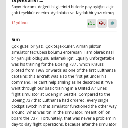
teşekkürler....
Sayın Hocam, değerli bilgilerinizi bizlerle paylaştığınız için
çok teşekkür ederim. Aydınlatıcı ve faydalı bir yazı olmuş.
12 yıl önce
1
0
Sim
Çok güzel bir yazı. Çok teşekkürler. Alman pilotun
simülatör tecrübesi bölümü enteresan. Tam olarak nasıl
bir yanlışlık olduğunu anlamak için: Equally unforgettable
was his training for the Boeing 737 , which Krauss
piloted from 1968 onwards as one of the first Lufthansa
captains; this aircraft was also the first jet under his
command. He can't help smiling as he describes it: “We
went through our basic training in a United Air Lines
flight simulator at Boeing in Seattle. Compared to the
Boeing 737 that Lufthansa had ordered, every single
cockpit switch in that simulator functioned the other way
around. What was ‘on' in the simulator, meant ‘off' on
board the 737 . Fortunately, that was never a problem in
day-to-day flight operations, because after the simulator