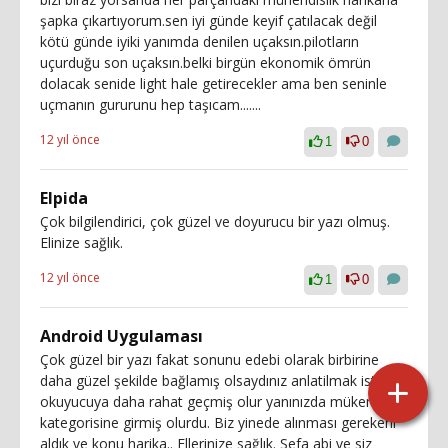
şapka çıkartıyorum.sen iyi günde keyif çatılacak değil
kötü günde iyiki yanımda denilen uçaksın.pilotların
uçurduğu son uçaksın.belki birgün ekonomik ömrün
dolacak senide light hale getirecekler ama ben seninle
uçmanın gururunu hep taşıcam.......
12 yıl önce
1
0
Elpida
Çok bilgilendirici, çok güzel ve doyurucu bir yazı olmuş.
Elinize sağlık.
12 yıl önce
1
0
Android Uygulaması
Çok güzel bir yazı fakat sonunu edebi olarak birbirine
daha güzel şekilde bağlamış olsaydınız anlatilmak istenen
okuyucuya daha rahat geçmiş olur yanınızda mükemmel
kategorisine girmiş olurdu. Biz yinede alınması gerekeni
aldık ve konu harika.. Ellerinize sağlık. Sefa abi ve siz