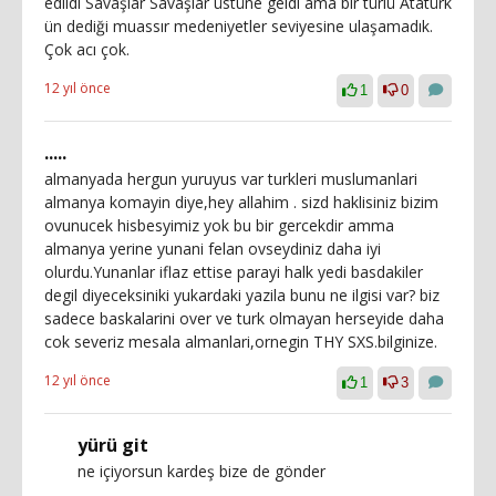
edildi Savaşlar Savaşlar üstüne geldi ama bir türlü Atatürk
ün dediği muassır medeniyetler seviyesine ulaşamadık.
Çok acı çok.
12 yıl önce
1
0
.....
almanyada hergun yuruyus var turkleri muslumanlari
almanya komayin diye,hey allahim . sizd haklisiniz bizim
ovunucek hisbesyimiz yok bu bir gercekdir amma
almanya yerine yunani felan ovseydiniz daha iyi
olurdu.Yunanlar iflaz ettise parayi halk yedi basdakiler
degil diyeceksiniki yukardaki yazila bunu ne ilgisi var? biz
sadece baskalarini over ve turk olmayan herseyide daha
cok severiz mesala almanlari,ornegin THY SXS.bilginize.
12 yıl önce
1
3
yürü git
ne içiyorsun kardeş bize de gönder