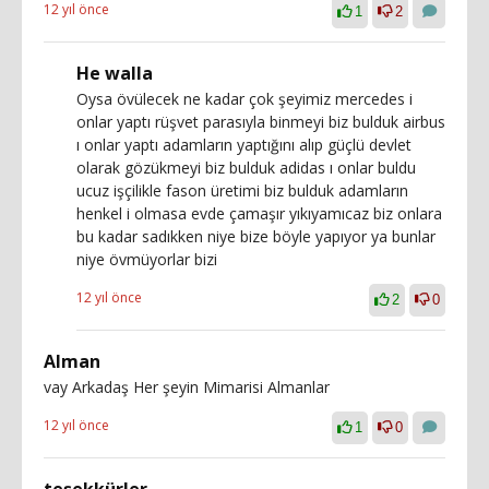
12 yıl önce
1
2
He walla
Oysa övülecek ne kadar çok şeyimiz mercedes i
onlar yaptı rüşvet parasıyla binmeyi biz bulduk airbus
ı onlar yaptı adamların yaptığını alıp güçlü devlet
olarak gözükmeyi biz bulduk adidas ı onlar buldu
ucuz işçilikle fason üretimi biz bulduk adamların
henkel i olmasa evde çamaşır yıkıyamıcaz biz onlara
bu kadar sadıkken niye bize böyle yapıyor ya bunlar
niye övmüyorlar bizi
12 yıl önce
2
0
Alman
vay Arkadaş Her şeyin Mimarisi Almanlar
12 yıl önce
1
0