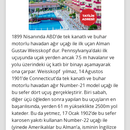
1899 Nisanında ABD’de tek kanatlı ve buhar
motorlu havadan ağır uçağı ile ilk uçan Alman
Gustav Weisskopf dur. Pennsylvanya’daki ilk
uçuşunda uçak yerden ancak 7.5 m havalanır ve
yolu üzerindeki üç katlı bir binayı aşamayarak
ona çarpar. Weisskopf yılmaz, 14 Agustos
1901’de Connecticut’da tek kanatlı ve buhar
motorlu havadan ağır Number-21 model uçağı ile
bu sefer dört uçuş gerçekleştirir. Biri sabah,
diğer üçü öğleden sonra yapılan bu uçuşların en
başarılısında, yerden 61 m yükseklikte 2500m yol
kateder. Bu da yetmez, 17 Ocak 1902’de bu sefer
karosen yakıtı kullanan Number-22 uçağı ile
(yinede Amerikalılar bu Alman’a, isminin İngilizce