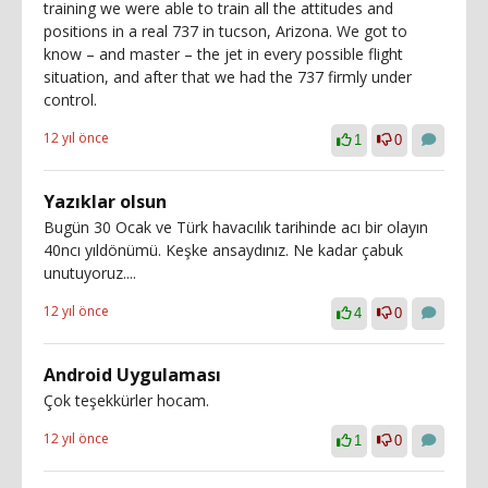
training we were able to train all the attitudes and
positions in a real 737 in tucson, Arizona. We got to
know – and master – the jet in every possible flight
situation, and after that we had the 737 firmly under
control.
12 yıl önce
1
0
Yazıklar olsun
Bugün 30 Ocak ve Türk havacılık tarihinde acı bir olayın
40ncı yıldönümü. Keşke ansaydınız. Ne kadar çabuk
unutuyoruz....
12 yıl önce
4
0
Android Uygulaması
Çok teşekkürler hocam.
12 yıl önce
1
0