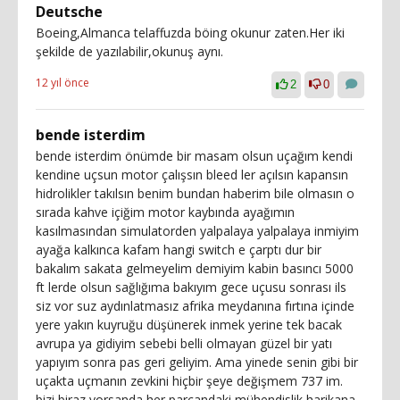
Deutsche
Boeing,Almanca telaffuzda böing okunur zaten.Her iki
şekilde de yazılabilir,okunuş aynı.
12 yıl önce
2
0
bende isterdim
bende isterdim önümde bir masam olsun uçağım kendi
kendine uçsun motor çalışsın bleed ler açılsın kapansın
hidrolikler takılsın benim bundan haberim bile olmasın o
sırada kahve içiğim motor kaybında ayağımın
kasılmasından simulatorden yalpalaya yalpalaya inmiyim
ayağa kalkınca kafam hangi switch e çarptı dur bir
bakalım sakata gelmeyelim demiyim kabin basıncı 5000
ft lerde olsun sağlığıma bakıyım gece uçusu sonrası ils
siz vor suz aydınlatmasız afrika meydanına fırtına içinde
yere yakın kuyruğu düşünerek inmek yerine tek bacak
avrupa ya gidiyim sebebi belli olmayan güzel bir yatı
yapıyım sonra pas geri geliyim. Ama yinede senin gibi bir
uçakta uçmanın zevkini hiçbir şeye değişmem 737 im.
bizi biraz yorsanda her parçandaki mühendislik harikana