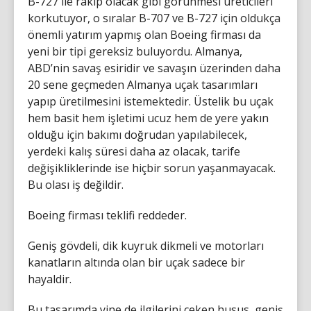
B-727 ile rakip olacak gibi görünmesi üreticileri
korkutuyor, o sıralar B-707 ve B-727 için oldukça
önemli yatırım yapmış olan Boeing firması da
yeni bir tipi gereksiz buluyordu. Almanya,
ABD’nin savaş esiridir ve savaşın üzerinden daha
20 sene geçmeden Almanya uçak tasarımları
yapıp üretilmesini istemektedir. Üstelik bu uçak
hem basit hem işletimi ucuz hem de yere yakın
olduğu için bakımı doğrudan yapılabilecek,
yerdeki kalış süresi daha az olacak, tarife
değişikliklerinde ise hiçbir sorun yaşanmayacak.
Bu olası iş değildir.
Boeing firması teklifi reddeder.
Geniş gövdeli, dik kuyruk dikmeli ve motorları
kanatların altında olan bir uçak sadece bir
hayaldir.
Bu tasarımda yine de ilgilerini çeken husus, geniş