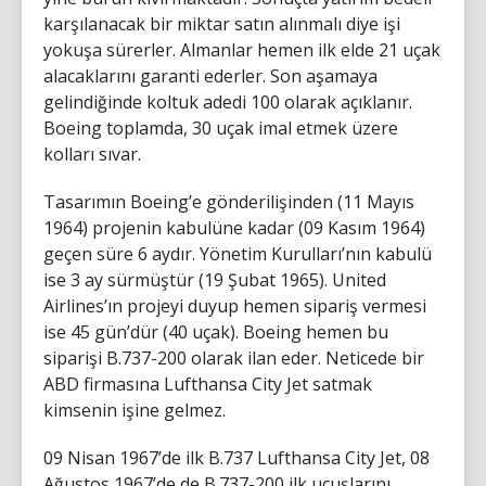
karşılanacak bir miktar satın alınmalı diye işi
yokuşa sürerler. Almanlar hemen ilk elde 21 uçak
alacaklarını garanti ederler. Son aşamaya
gelindiğinde koltuk adedi 100 olarak açıklanır.
Boeing toplamda, 30 uçak imal etmek üzere
kolları sıvar.
Tasarımın Boeing’e gönderilişinden (11 Mayıs
1964) projenin kabulüne kadar (09 Kasım 1964)
geçen süre 6 aydır. Yönetim Kurulları’nın kabulü
ise 3 ay sürmüştür (19 Şubat 1965). United
Airlines’ın projeyi duyup hemen sipariş vermesi
ise 45 gün’dür (40 uçak). Boeing hemen bu
siparişi B.737-200 olarak ilan eder. Neticede bir
ABD firmasına Lufthansa City Jet satmak
kimsenin işine gelmez.
09 Nisan 1967’de ilk B.737 Lufthansa City Jet, 08
Ağustos 1967’de de B.737-200 ilk uçuşlarını